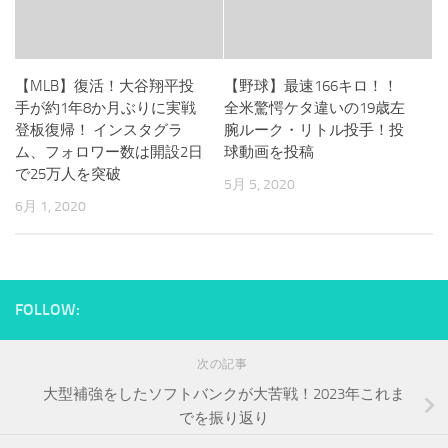
【MLB】復活！大谷翔平投
【野球】最速166キロ！！
手が約1年8か月ぶりに実戦
全米驚愕ケタ違いの19歳左
登板復帰！ インスタグラ
腕ルーク・リトル投手！投
ム、フォロワー数は開設2日
球動画を投稿
で25万人を突破
5月 5, 2020
6月 1, 2020
FOLLOW:
次の記事
大型補強をしたソフトバンクが大苦戦！2023年これま
でを振り返り