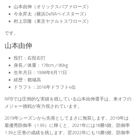
山本由伸（オリックスバファローズ）
今永昇太（横浜DeNAベイスターズ）
村上宗隆（東京ヤクルトスワローズ）
です。
山本由伸
投打：右投右打
身長／体重：178cm／80kg
生年月日：1998年8月17日
経歴：都城高
ドラフト：2016年ドラフト4位
NPBでは圧倒的な実績を残している山本由伸選手は、来オフの
メジャー挑戦が有力視されています。
2019年シーズンから先発としてまさに無双します。2019年は
最優秀防御率（1.95）に輝くと、2021年には18勝5敗、防御率
1.39と圧巻の成績を残します。翌2022年にも15勝5敗、防御率