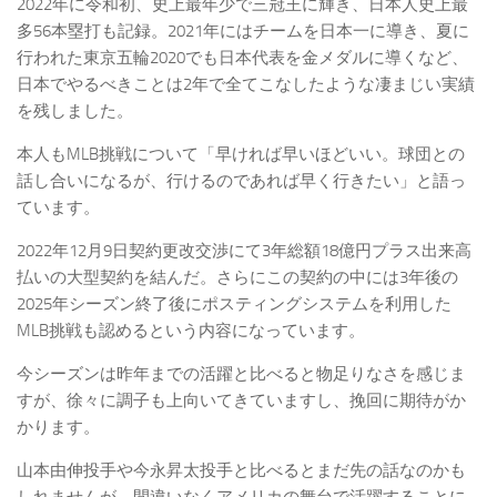
2022年に令和初、史上最年少で三冠王に輝き、日本人史上最
多56本塁打も記録。2021年にはチームを日本一に導き、夏に
行われた東京五輪2020でも日本代表を金メダルに導くなど、
日本でやるべきことは2年で全てこなしたような凄まじい実績
を残しました。
本人もMLB挑戦について「早ければ早いほどいい。球団との
話し合いになるが、行けるのであれば早く行きたい」と語っ
ています。
2022年12月9日契約更改交渉にて3年総額18億円プラス出来高
払いの大型契約を結んだ。さらにこの契約の中には3年後の
2025年シーズン終了後にポスティングシステムを利用した
MLB挑戦も認めるという内容になっています。
今シーズンは昨年までの活躍と比べると物足りなさを感じま
すが、徐々に調子も上向いてきていますし、挽回に期待がか
かります。
山本由伸投手や今永昇太投手と比べるとまだ先の話なのかも
しれませんが、間違いなくアメリカの舞台で活躍することに