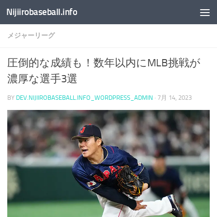
Nijiirobaseball.info
コンテンツへスキップ
メジャーリーグ
圧倒的な成績も！数年以内にMLB挑戦が
濃厚な選手3選
BY
DEV.NIJIIROBASEBALL.INFO_WORDPRESS_ADMIN
·
7月 14, 2023