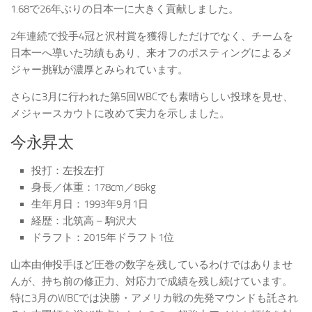
1.68で26年ぶりの日本一に大きく貢献しました。
2年連続で投手4冠と沢村賞を獲得しただけでなく、チームを
日本一へ導いた功績もあり、来オフのポスティングによるメ
ジャー挑戦が濃厚とみられています。
さらに3月に行われた第5回WBCでも素晴らしい投球を見せ、
メジャースカウトに改めて実力を示しました。
今永昇太
投打：左投左打
身長／体重：178cm／86kg
生年月日：1993年9月1日
経歴：北筑高 – 駒沢大
ドラフト：2015年ドラフト1位
山本由伸投手ほど圧巻の数字を残しているわけではありませ
んが、持ち前の修正力、対応力で成績を残し続けています。
特に3月のWBCでは決勝・アメリカ戦の先発マウンドも託され