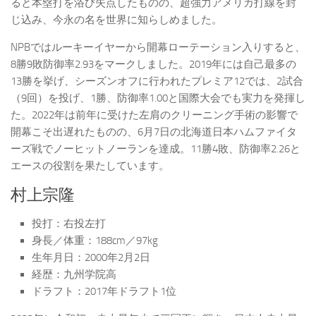
ると本塁打を浴び失点したものの、超強力アメリカ打線を封
じ込み、今永の名を世界に知らしめました。
NPBではルーキーイヤーから開幕ローテーション入りすると、
8勝9敗防御率2.93をマークしました。2019年には自己最多の
13勝を挙げ、シーズンオフに行われたプレミア12では、2試合
（9回）を投げ、1勝、防御率1.00と国際大会でも実力を発揮し
た。2022年は前年に受けた左肩のクリーニング手術の影響で
開幕こそ出遅れたものの、6月7日の北海道日本ハムファイタ
ーズ戦でノーヒットノーランを達成。11勝4敗、防御率2.26と
エースの役割を果たしています。
村上宗隆
投打：右投左打
身長／体重：188cm／97kg
生年月日：2000年2月2日
経歴：九州学院高
ドラフト：2017年ドラフト1位