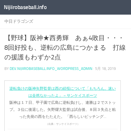
Nijiirobaseball.info
コンテンツへスキップ
中日ドラゴンズ
【野球】阪神★西勇輝 あぁ4敗目・・・
8回好投も、逆転の広島につかまる 打線
の援護もわずか2点
BY
DEV.NIJIIROBASEBALL.INFO_WORDPRESS_ADMIN
·
5月 18, 2019
逆転負けの阪神矢野監督は西の続投について「もちろん。迷い
は全然なかったよ」 – サンケイスポーツ
阪神は１７日、甲子園で広島に逆転負けし、連勝は２でストッ
プ。３位に後退した。矢野燿大監督は試合後、８回３失点と粘
った先発の西をたたえた。 「西らしいピッチング…
（出典：サンケイスポーツ）