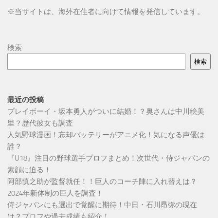
※
当サイトは、海外在住者に向けて情報を発信しています。
検索
検索
最近の投稿
プレイボーイ・坂本勇人がついに結婚！？奥さんは中川絵美
里？歴代彼女も調査
人気野球漫画！忘却バッテリーがアニメ化！気になる声優は
誰？
『U18』注目の野球選手プロフまとめ！次世代・侍ジャパンの
素顔に迫る！
阿部慎之助が監督就任！！巨人のコーチ陣に入れ替えは？
2024年新体制の巨人を調査！
侍ジャパンにも選出で覚醒に期待！中日・石川昂弥の現在
は？プロフや過去成績も紹介！