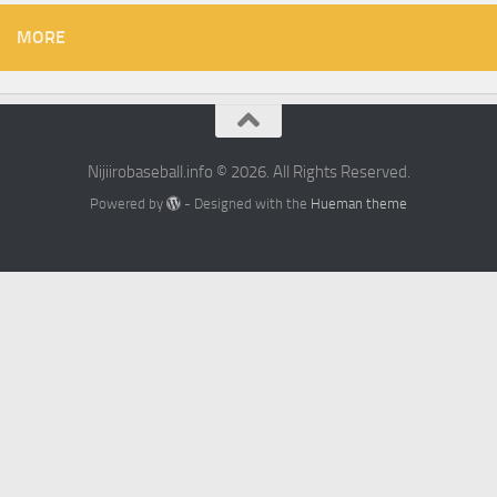
MORE
Nijiirobaseball.info © 2026. All Rights Reserved.
Powered by
- Designed with the
Hueman theme