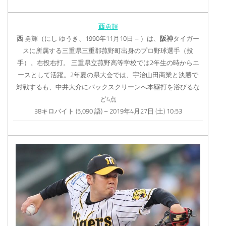
西
勇輝
西
勇輝（にし ゆうき、1990年11月10日 – ）は、
阪神
タイガー
スに所属する三重県三重郡菰野町出身のプロ野球選手（投
手）。右投右打。 三重県立菰野高等学校では2年生の時からエ
ースとして活躍。2年夏の県大会では、宇治山田商業と決勝で
対戦するも、中井大介にバックスクリーンへ本塁打を浴びるな
ど4点
38キロバイト (5,090 語) – 2019年4月27日 (土) 10:53