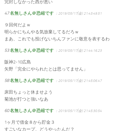
完封しなかった西が悪い
47
名無しさん＠恐縮です
：2019/05/17(金) 21:43:49.51
９回何だよｗ
明らかにちんやる気放棄してるだろｗ
まあ、これでも投げないちんファンに敬意を表するわ
53
名無しさん＠恐縮です
：2019/05/17(金) 21:44:16.23
阪神2-10広島
矢野「完全にやられたとは思ってません」
58
名無しさん＠恐縮です
：2019/05/17(金) 21:45:06.47
床田ちょっと休ませよう
菊池が打つと強いなあ
60
名無しさん＠恐縮です
：2019/05/17(金) 21:45:30.54
1ヶ月で借金８から貯金３
すごいなカープ、どうやったんだ？