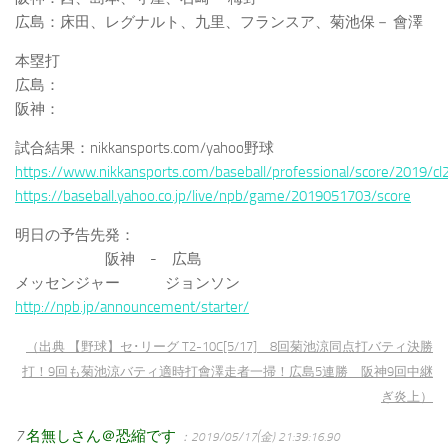
広島：床田、レグナルト、九里、フランスア、菊池保－ 會澤
本塁打
広島：
阪神：
試合結果：nikkansports.com/yahoo野球
https://www.nikkansports.com/baseball/professional/score/2019/c
https://baseball.yahoo.co.jp/live/npb/game/2019051703/score
明日の予告先発：
阪神 - 広島
メッセンジャー ジョンソン
http://npb.jp/announcement/starter/
（出典 【野球】セ･リーグ T2-10C[5/17] 8回菊池涼同点打バティ決勝
打！9回も菊池涼バティ適時打會澤走者一掃！広島5連勝 阪神9回中継
ぎ炎上）
7
名無しさん＠恐縮です
：2019/05/17(金) 21:39:16.90