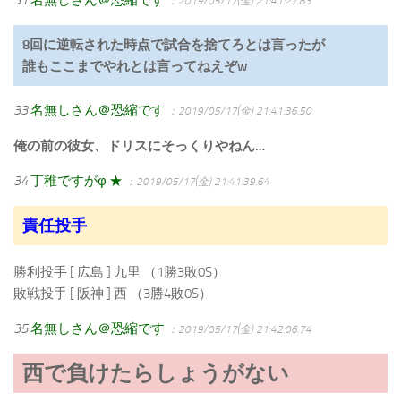
：2019/05/17(金) 21:41:27.83
8回に逆転された時点で試合を捨てろとは言ったが
誰もここまでやれとは言ってねえぞw
33
名無しさん＠恐縮です
：2019/05/17(金) 21:41:36.50
俺の前の彼女、ドリスにそっくりやねん…
34
丁稚ですがφ ★
：2019/05/17(金) 21:41:39.64
責任投手
勝利投手 [ 広島 ] 九里 （1勝3敗0S）
敗戦投手 [ 阪神 ] 西 （3勝4敗0S）
35
名無しさん＠恐縮です
：2019/05/17(金) 21:42:06.74
西で負けたらしょうがない