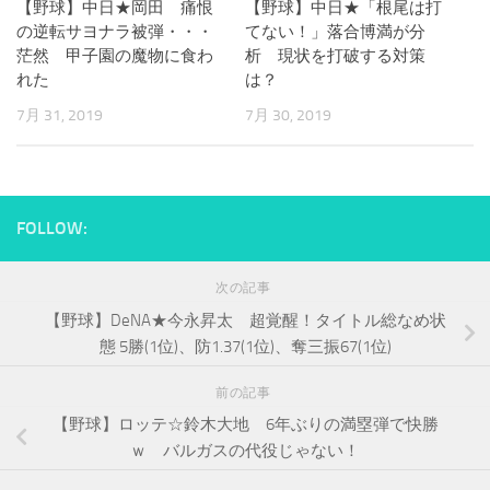
【野球】中日★岡田 痛恨
【野球】中日★「根尾は打
の逆転サヨナラ被弾・・・
てない！」落合博満が分
茫然 甲子園の魔物に食わ
析 現状を打破する対策
れた
は？
7月 31, 2019
7月 30, 2019
FOLLOW:
次の記事
【野球】DeNA★今永昇太 超覚醒！タイトル総なめ状
態 5勝(1位)、防1.37(1位)、奪三振67(1位)
前の記事
【野球】ロッテ☆鈴木大地 6年ぶりの満塁弾で快勝
ｗ バルガスの代役じゃない！