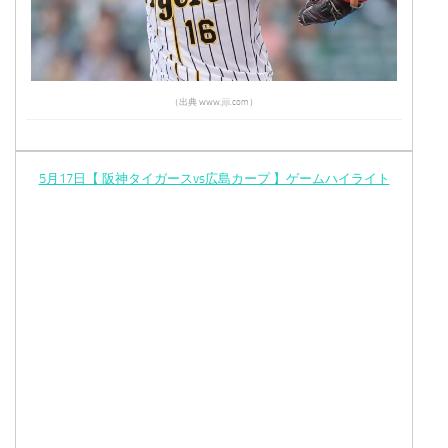
（出典 www.jiji.com）
5月17日【 阪神タイガースvs広島カープ 】ゲームハイライト