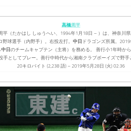
高橋
周平
周平（たかはし しゅうへい、1994年1月18日 – ）は、神奈川
ロ野球選手（内野手）。右投左打。
中日
ドラゴンズ所属。201
ら
中日
のチームキャプテン（主将）を務める。 善行小1年時か
投手としてプレー。善行中時代から湘南クラブボーイズで野手
20キロバイト (2,238 語) – 2019年5月28日 (火) 02:36