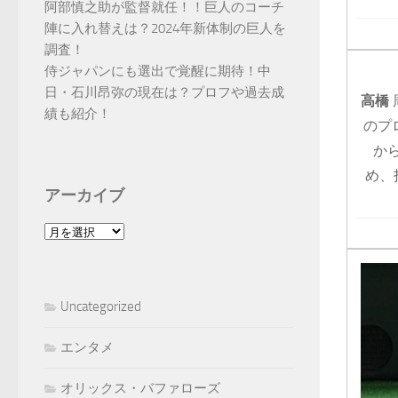
阿部慎之助が監督就任！！巨人のコーチ
陣に入れ替えは？2024年新体制の巨人を
調査！
侍ジャパンにも選出で覚醒に期待！中
日・石川昂弥の現在は？プロフや過去成
高橋
績も紹介！
のプ
か
め、
アーカイブ
ア
ー
カ
イ
Uncategorized
ブ
エンタメ
オリックス・バファローズ