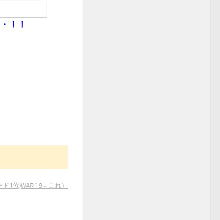
・・！！
(サード1位)WAR1.9←これ）