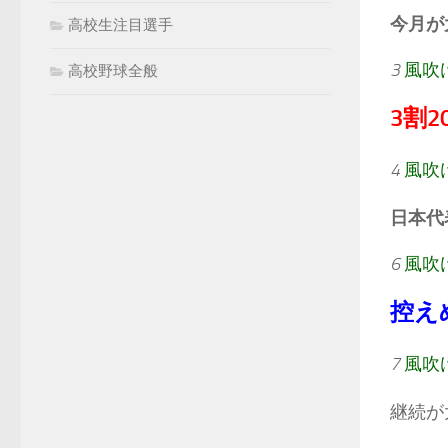
今月が
高校生注目選手
3
風吹
高校野球全般
3割
4
風吹
日本代
6
風吹
控え
7
風吹
継続が