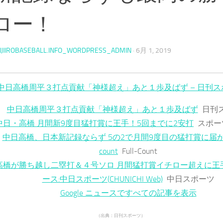
ロー！
IJIIROBASEBALL.INFO_WORDPRESS_ADMIN
·
6月 1, 2019
中日高橋周平３打点貢献「神様超え」あと１歩及ばず – 日刊ス
中日高橋周平３打点貢献「神様超え」あと１歩及ばず
日刊
中日・高橋 月間新9度目猛打賞に王手！5回までに2安打
スポー
中日高橋、日本新記録ならず 5の2で月間9度目の猛打賞に届かず | 
count
Full-Count
高橋が勝ち越し二塁打＆４号ソロ 月間猛打賞イチロー超えに王
ース:中日スポーツ(CHUNICHI Web)
中日スポーツ
Google ニュースですべての記事を表示
（出典：日刊スポーツ）