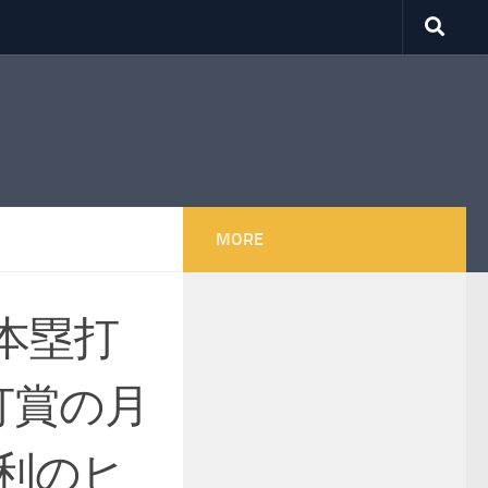
MORE
本塁打
打賞の月
利のヒ