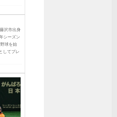
県藤沢市出身
9年シーズン
ら野球を始
としてプレ