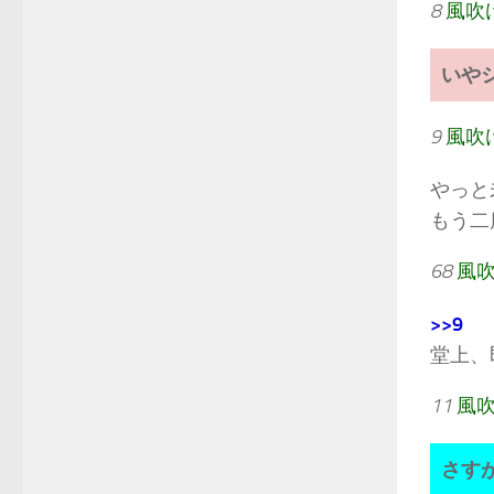
8
風吹
いや
9
風吹
やっと
もう二
68
風
>>9
堂上、
11
風
さす