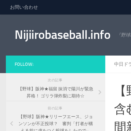
お問い合わせ
コンテンツへスキップ
Nijiirobaseball.info
『野球
FOLLOW:
中日ド
次の記事
【
【野球】阪神★福留 抹消で陽川が緊急
昇格！ ゴリラ弾炸裂に期待☆
含
前の記事
【野球】阪神★リリーフエース、ジョ
間
ンソンが不正投球？ 審判「打者が構
える前に虚をつく投球をしたので」