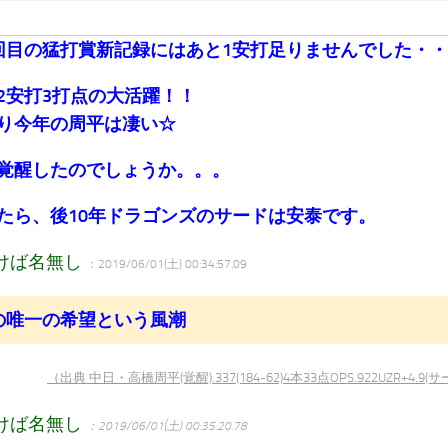
回目の猛打賞新記録にはあと1安打足りませんでした・
2安打3打点の大活躍！！
り今年の周平は凄い☆
覚醒したのでしょうか。。。
たら、後10年ドラゴンズのサードは安泰です。
けば名無し
：2019/06/01(土) 00:34:57.09
の唯一の希望という風潮
（出典 中日・高橋周平(覚醒).337(184-62)4本33点OPS.922UZR+4.9
けば名無し
：2019/06/01(土) 00:35:20.78