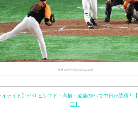
（出典 www.nikkansports.com）
ハイライト】5/31 ビシエド・高橋・遠藤のHRで中日が勝利！
日】