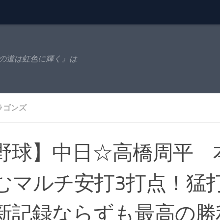
の道は虹色に輝く』は
ラゴンズ
野球】中日☆高橋周平 
むマルチ安打3打点！猛
新記録ならずも最高の勝