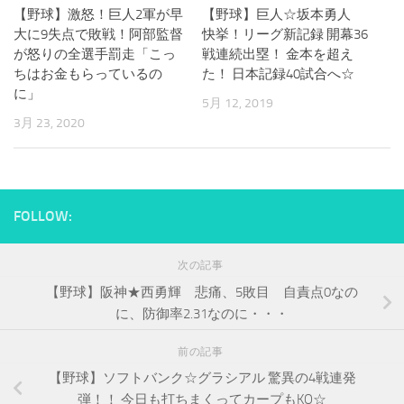
【野球】激怒！巨人2軍が早
【野球】巨人☆坂本勇人
大に9失点で敗戦！阿部監督
快挙！リーグ新記録 開幕36
が怒りの全選手罰走「こっ
戦連続出塁！ 金本を超え
ちはお金もらっているの
た！ 日本記録40試合へ☆
に」
5月 12, 2019
3月 23, 2020
FOLLOW:
次の記事
【野球】阪神★西勇輝 悲痛、5敗目 自責点0なの
に、防御率2.31なのに・・・
前の記事
【野球】ソフトバンク☆グラシアル 驚異の4戦連発
弾！！ 今日も打ちまくってカープもKO☆