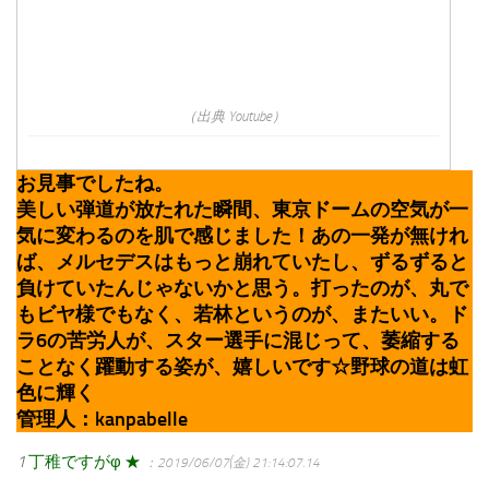
（出典 Youtube）
お見事でしたね。
美しい弾道が放たれた瞬間、東京ドームの空気が一
気に変わるのを肌で感じました！あの一発が無けれ
ば、メルセデスはもっと崩れていたし、ずるずると
負けていたんじゃないかと思う。打ったのが、丸で
もビヤ様でもなく、若林というのが、またいい。ド
ラ6の苦労人が、スター選手に混じって、萎縮する
ことなく躍動する姿が、嬉しいです☆野球の道は虹
色に輝く
管理人：kanpabelle
1
丁稚ですがφ ★
：2019/06/07(金) 21:14:07.14