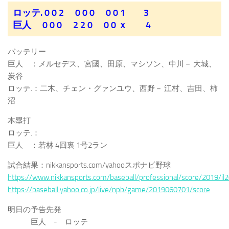
ロッテ. 0 0 2 0 0 0 0 0 1 3
巨人 0 0 0 2 2 0 0 0 ｘ 4
バッテリー
巨人 ：メルセデス、宮國、田原、マシソン、中川－ 大城、
炭谷
ロッテ.：二木、チェン・グァンユウ、西野－ 江村、吉田、柿
沼
本塁打
ロッテ.：
巨人 ：若林 4回裏 1号2ラン
試合結果：nikkansports.com/yahooスポナビ野球
https://www.nikkansports.com/baseball/professional/score/2019/i
https://baseball.yahoo.co.jp/live/npb/game/2019060701/score
明日の予告先発
巨人 - ロッテ