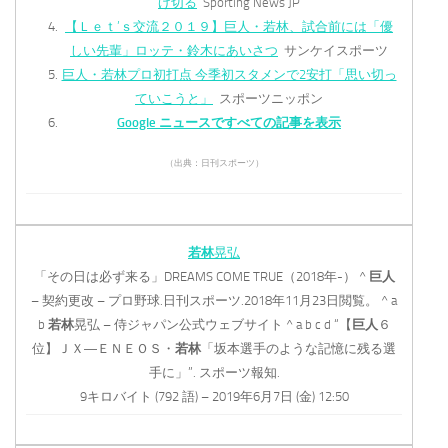
げ切る
Sporting News JP
【Ｌｅｔ’ｓ交流２０１９】巨人・若林、試合前には「優
しい先輩」ロッテ・鈴木にあいさつ
サンケイスポーツ
巨人・若林プロ初打点 今季初スタメンで2安打「思い切っ
ていこうと」
スポーツニッポン
Google ニュースですべての記事を表示
（出典：日刊スポーツ）
若林
晃弘
「その日は必ず来る」DREAMS COME TRUE（2018年-） ^
巨人
– 契約更改 – プロ野球.日刊スポーツ.2018年11月23日閲覧。 ^ a
b
若林
晃弘 – 侍ジャパン公式ウェブサイト ^ a b c d “【
巨人
６
位】ＪＸ―ＥＮＥＯＳ・
若林
「坂本選手のような記憶に残る選
手に」”. スポーツ報知.
9キロバイト (792 語) – 2019年6月7日 (金) 12:50