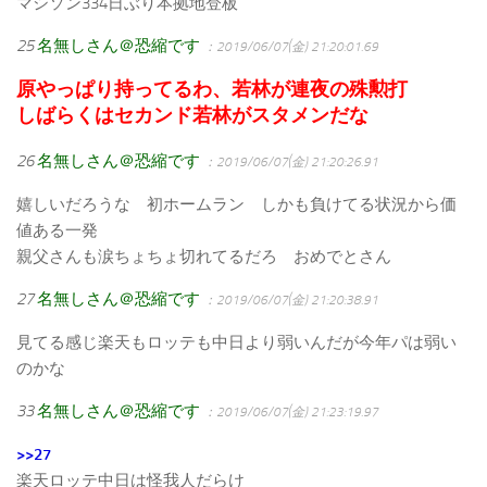
マシソン334日ぶり本拠地登板
25
名無しさん＠恐縮です
：2019/06/07(金) 21:20:01.69
原やっぱり持ってるわ、若林が連夜の殊勲打
しばらくはセカンド若林がスタメンだな
26
名無しさん＠恐縮です
：2019/06/07(金) 21:20:26.91
嬉しいだろうな 初ホームラン しかも負けてる状況から価
値ある一発
親父さんも涙ちょちょ切れてるだろ おめでとさん
27
名無しさん＠恐縮です
：2019/06/07(金) 21:20:38.91
見てる感じ楽天もロッテも中日より弱いんだが今年パは弱い
のかな
33
名無しさん＠恐縮です
：2019/06/07(金) 21:23:19.97
>>27
楽天ロッテ中日は怪我人だらけ