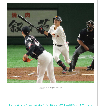
（出典 news.biglobe.ne.jp）
【ハイライト】6/7 若林がプロ初HRで巨人が勝利！【巨人対ロ