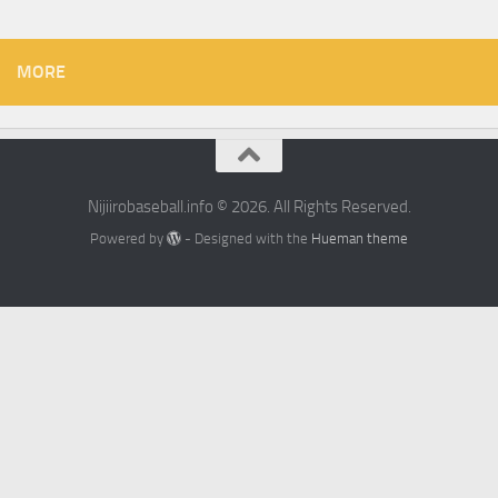
MORE
Nijiirobaseball.info © 2026. All Rights Reserved.
Powered by
- Designed with the
Hueman theme