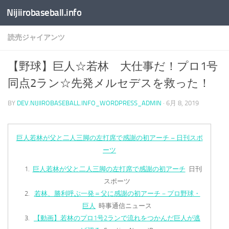
Nijiirobaseball.info
コンテンツへスキップ
読売ジャイアンツ
【野球】巨人☆若林 大仕事だ！プロ1号
同点2ラン☆先発メルセデスを救った！
BY
DEV.NIJIIROBASEBALL.INFO_WORDPRESS_ADMIN
·
6月 8, 2019
巨人若林が父と二人三脚の左打席で感謝の初アーチ – 日刊スポ
ーツ
巨人若林が父と二人三脚の左打席で感謝の初アーチ
日刊
スポーツ
若林、勝利呼ぶ一発＝父に感謝の初アーチ－プロ野球・
巨人
時事通信ニュース
【動画】若林のプロ1号2ランで流れをつかんだ巨人が逃