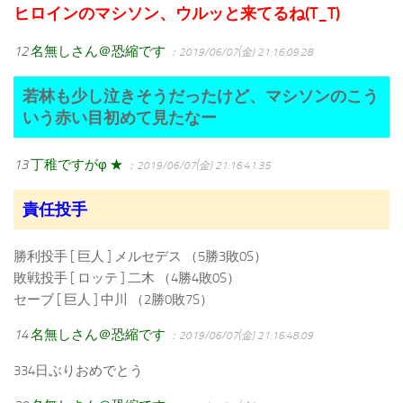
ヒロインのマシソン、ウルッと来てるね(T_T)
12
名無しさん＠恐縮です
：2019/06/07(金) 21:16:09.28
若林も少し泣きそうだったけど、マシソンのこう
いう赤い目初めて見たなー
13
丁稚ですがφ ★
：2019/06/07(金) 21:16:41.35
責任投手
勝利投手 [ 巨人 ] メルセデス （5勝3敗0S）
敗戦投手 [ ロッテ ] 二木 （4勝4敗0S）
セーブ [ 巨人 ] 中川 （2勝0敗7S）
14
名無しさん＠恐縮です
：2019/06/07(金) 21:16:48.09
334日ぶりおめでとう