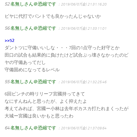
52
名無しさん＠恐縮です
：2019/06/07(金) 21:31:16.20
ビヤに代打でバントでも良かったんじゃないか
56
名無しさん＠恐縮です
：2019/06/07(金) 21:33:11.01
>>52
ダントツに守備いいしな・・・7回の1点守った好守とか
田口の試合も結果的に負けたけど試合ぶっ壊さなかったのビ
ヤの守備あってだし
守備固めになってるレベル
55
名無しさん＠恐縮です
：2019/06/07(金) 21:32:25.46
6回ピンチの時リリーフ宮國持ってきて
なにすんねんと思ったが、よく抑えたよ
考えてみれば、宮國ー小林は去年ボカスカ打たれまくったが
大城ー宮國は良いかもと思ったわ
64
名無しさん＠恐縮です
：2019/06/07(金) 21:37:09.64