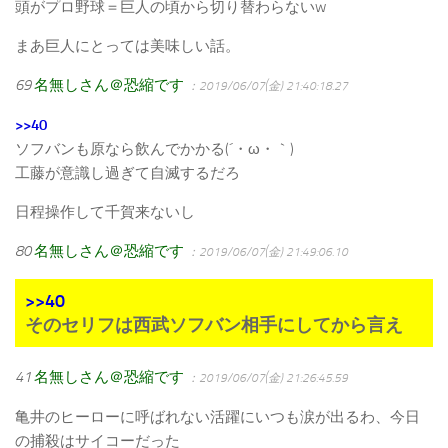
頭がプロ野球＝巨人の頃から切り替わらないw
まあ巨人にとっては美味しい話。
69
名無しさん＠恐縮です
：2019/06/07(金) 21:40:18.27
>>40
ソフバンも原なら飲んでかかる(´・ω・｀)
工藤が意識し過ぎて自滅するだろ
日程操作して千賀来ないし
80
名無しさん＠恐縮です
：2019/06/07(金) 21:49:06.10
>>40
そのセリフは西武ソフバン相手にしてから言え
41
名無しさん＠恐縮です
：2019/06/07(金) 21:26:45.59
亀井のヒーローに呼ばれない活躍にいつも涙が出るわ、今日
の捕殺はサイコーだった