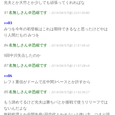
光夫とか大竹とか少しでも頑張ってくれればな
91
名無しさん＠恐縮です
：2019/06/07(金) 22:01:50.80
>>83
みつを今年の初登板はこれは期待できるなと思ったけどやは
り人間だもの みつを
84
名無しさん＠恐縮です
：2019/06/07(金) 21:51:55.40
9回中川失点したのか
87
名無しさん＠恐縮です
：2019/06/07(金) 21:57:28.49
>>84
レフト重信がドームで左中間3ベースとか許すから
85
名無しさん＠恐縮です
：2019/06/07(金) 21:52:36.27
もう諦めてるけど光夫は勝ちパとか接戦で使うリリーフでは
ないんだよな
敗戦処理とか谷間先発4回交代とかそういう使い方。つまり現