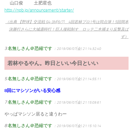
山口俊 土肥星也
http://npb.jp/announcement/starter/
（出典 【野球】交流戦 G4-3M[6/7] 4回若林プロ1号は同点弾！5回岡本
決勝打さらに大城適時打！巨人接戦制す ロッテ二木捕まり反撃及ば
ず）
3
名無しさん＠恐縮です
：2019/06/07(金) 21:14:32.40
若林やるやん。昨日といい今日といい
5
名無しさん＠恐縮です
：2019/06/07(金) 21:14:55.11
8回にマシソンがいる安心感
7
名無しさん＠恐縮です
：2019/06/07(金) 21:15:09.61
やっぱマシソン居ると違うわー
8
名無しさん＠恐縮です
：2019/06/07(金) 21:15:10.14