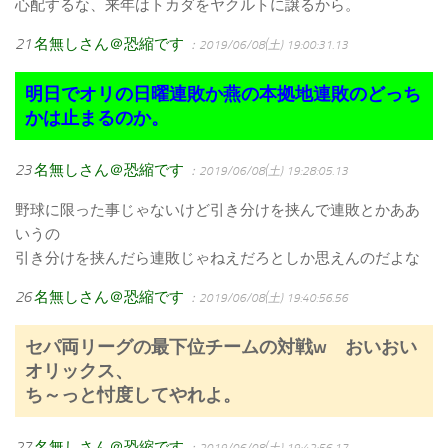
心配するな、来年はトカダをヤクルトに譲るから。
21
名無しさん＠恐縮です
：2019/06/08(土) 19:00:31.13
明日でオリの日曜連敗か燕の本拠地連敗のどっち
かは止まるのか。
23
名無しさん＠恐縮です
：2019/06/08(土) 19:28:05.13
野球に限った事じゃないけど引き分けを挟んで連敗とかああ
いうの
引き分けを挟んだら連敗じゃねえだろとしか思えんのだよな
26
名無しさん＠恐縮です
：2019/06/08(土) 19:40:56.56
セパ両リーグの最下位チームの対戦w おいおい
オリックス、
ち～っと忖度してやれよ。
27
名無しさん＠恐縮です
：2019/06/08(土) 19:42:56.17