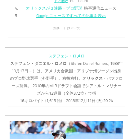
ト2連敗
Full-Count
オリックスが３連勝＝プロ野球
時事通信ニュース
Google ニュースですべての記事を表示
（出典：日刊スポーツ）
ステフェン・
ロメロ
ステフェン・ダニエル・
ロメロ
（Stefen Daniel Romero, 1988年
10月17日 – ）は、アメリカ合衆国・アリゾナ州ツーソン出身
のプロ野球選手（外野手）。右投右打。
オリックス
・バファロ
ーズ所属。 2010年のMLBドラフト会議でシアトル・マリナー
ズから12巡目（全体372位）で指
16キロバイト (1,615 語) – 2018年12月11日 (火) 20:24