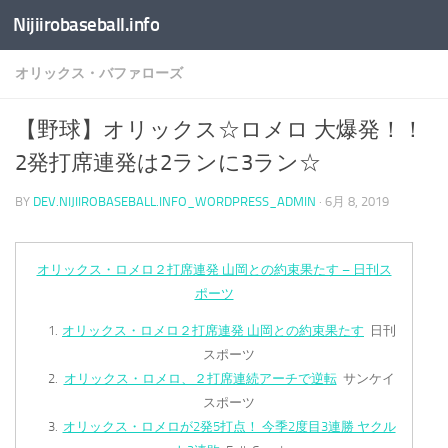
Nijiirobaseball.info
コンテンツへスキップ
オリックス・バファローズ
【野球】オリックス☆ロメロ 大爆発！！
2発打席連発は2ランに3ラン☆
BY
DEV.NIJIIROBASEBALL.INFO_WORDPRESS_ADMIN
·
6月 8, 2019
オリックス・ロメロ２打席連発 山岡との約束果たす – 日刊ス
ポーツ
オリックス・ロメロ２打席連発 山岡との約束果たす
日刊
スポーツ
オリックス・ロメロ、２打席連続アーチで逆転
サンケイ
スポーツ
オリックス・ロメロが2発5打点！ 今季2度目3連勝 ヤクル