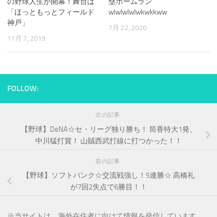
の野球人生が開幕！舞台は
塁ホームラン
「ほっともっとフィールド
wlwlwlwlwkwkkww
神戸」
7月 22, 2020
11月 7, 2019
FOLLOW:
次の記事
【野球】DeNA☆セ・リーグ独り勝ち！ 筒香特大1発、
中川猛打賞！ 山賊西武打線に打つかった！！
前の記事
【野球】ソフトバンク☆交流戦強し！5連勝☆ 高橋礼
が7回2失点で6勝目！！
※
当サイトは、海外在住者に向けて情報を発信しています。