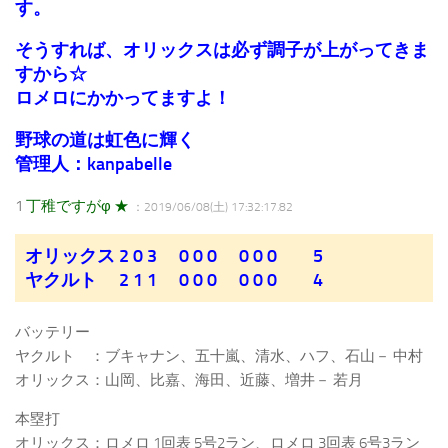
す。
そうすれば、オリックスは必ず調子が上がってきま
すから☆
ロメロにかかってますよ！
野球の道は虹色に輝く
管理人：kanpabelle
1
丁稚ですがφ ★
：2019/06/08(土) 17:32:17.82
オリックス 2 0 3 0 0 0 0 0 0 5
ヤクルト 2 1 1 0 0 0 0 0 0 4
バッテリー
ヤクルト ：ブキャナン、五十嵐、清水、ハフ、石山－ 中村
オリックス：山岡、比嘉、海田、近藤、増井－ 若月
本塁打
オリックス：ロメロ 1回表 5号2ラン、ロメロ 3回表 6号3ラン