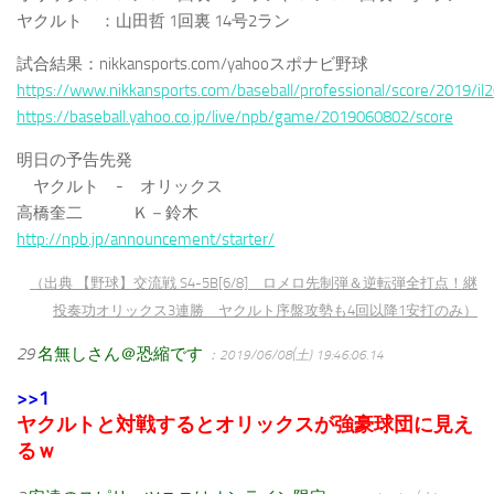
ヤクルト ：山田哲 1回裏 14号2ラン
試合結果：nikkansports.com/yahooスポナビ野球
https://www.nikkansports.com/baseball/professional/score/2019/i
https://baseball.yahoo.co.jp/live/npb/game/2019060802/score
明日の予告先発
ヤクルト - オリックス
高橋奎二 Ｋ－鈴木
http://npb.jp/announcement/starter/
（出典 【野球】交流戦 S4-5B[6/8] ロメロ先制弾＆逆転弾全打点！継
投奏功オリックス3連勝 ヤクルト序盤攻勢も4回以降1安打のみ）
29
名無しさん＠恐縮です
：2019/06/08(土) 19:46:06.14
>>1
ヤクルトと対戦するとオリックスが強豪球団に見え
るｗ