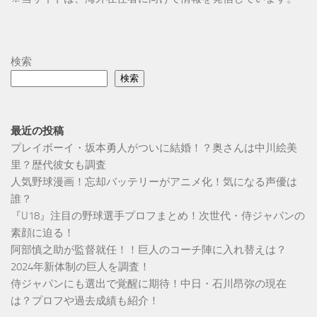
検索
検索
最近の投稿
プレイボーイ・坂本勇人がついに結婚！？奥さんは中川絵美
里？歴代彼女も調査
人気野球漫画！忘却バッテリーがアニメ化！気になる声優は
誰？
『U18』注目の野球選手プロフまとめ！次世代・侍ジャパンの
素顔に迫る！
阿部慎之助が監督就任！！巨人のコーチ陣に入れ替えは？
2024年新体制の巨人を調査！
侍ジャパンにも選出で覚醒に期待！中日・石川昂弥の現在
は？プロフや過去成績も紹介！