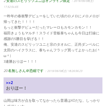
2
安達のスピリッツユニはオンライン限定
：2019/06/08(土)
17:32:54.65
一昨年の春衝撃デビューをしていた頃のロメロにメロメロが
帰ってきた！！！！
もっと衝撃デビューだったマレーロもカモンカモン！！
福田きょうもマルチ！スライド登板泰ちゃんも今日は打線に
感謝の5勝目を挙げる！！
俺、安達のスピリッツユニと宗のタオルに、正尚ダンベルに
太田のハイクラスに、泰ちゃんフラッグ買ってよかったお(＾
ω＾)
3連勝おりほー！！！
20
名無しさん＠恐縮です
：2019/06/08(土) 18:26:56.23
>>2
おりほー！
山岡は味方が点を取ってなかったら普通はKOだな。しっかり