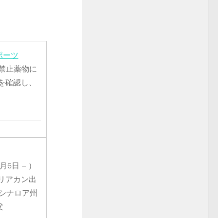
ポーツ
禁止薬物に
を確認し、
5月6日 – ）
リアカン出
シナロア州
父