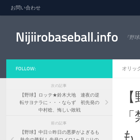
お問い合わせ
コンテンツへスキップ
Nijiirobaseball.info
『野球
FOLLOW:
オリッ
次の記事
【
【野球】ロッテ★鈴木大地 連夜の逆
転サヨナラに・・・ならず 初先発の
中村稔、悔しい敗戦
「
前の記事
も
【野球】中日☆昨日の悪夢がよぎるも
執念の勝利！ 先発ロメロ1ヶ月ぶりの