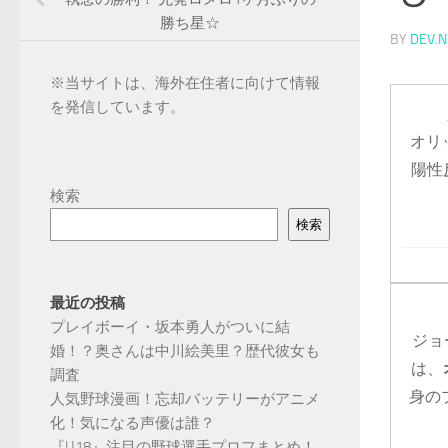
勝ち星☆
BY
DEV.N
※
当サイトは、海外在住者に向けて情報
を発信しています。
オリ
陽性
検索
検索
最近の投稿
プレイボーイ・坂本勇人がついに結
ジョ
婚！？奥さんは中川絵美里？歴代彼女も
は、
調査
身の
人気野球漫画！忘却バッテリーがアニメ
化！気になる声優は誰？
『U18』注目の野球選手プロフまとめ！