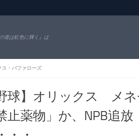
の道は虹色に輝く』は
クス・バファローズ
野球】オリックス メネ
禁止薬物」か、NPB追放
・・・