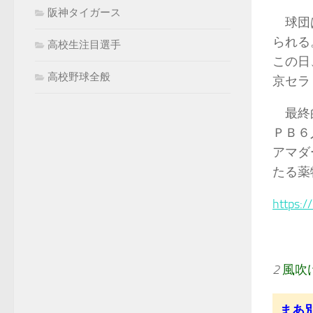
阪神タイガース
球団は
られる
高校生注目選手
この日
高校野球全般
京セラ
最終的
ＰＢ６
アマダ
たる薬
https:
2
風吹
まあ