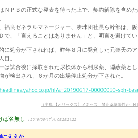
ＮＰＢの正式な発表を待った上で、契約解除を含めた
。
、福良ゼネラルマネージャー、湊球団社長ら幹部は、阪
Ｄで、「言えることはありません」と、明言を避けてい
に処分が下されれば、昨年８月に発覚した元楽天のア
人目。
ーは試合後に採取された尿検体から利尿薬、隠蔽薬とし
物が検出され、６か月の出場停止処分が下された。
//headlines.yahoo.co.jp/hl?a=20190617-00000050-sph-bas
（出典 【オリックス】メネセス、禁止薬物陽性か…Ｎ
けば名無し
：2019/06/17(月) 08:28:21.22
別にええか