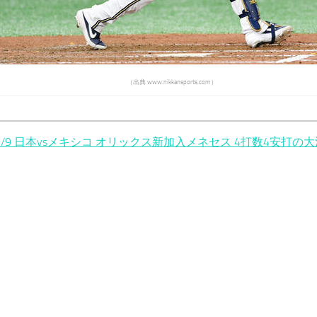
（出典 www.nikkansports.com）
3/9 日本vsメキシコ オリックス新加入メネセス 4打数4安打の