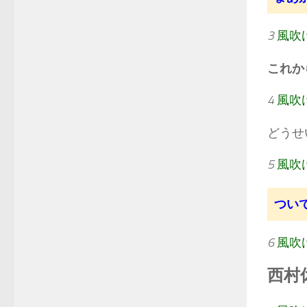
3
風吹
これか
4
風吹
どうせ
5
風吹
つい
6
風吹
西村