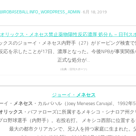
IJIIROBASEBALL.INFO_WORDPRESS_ADMIN
·
6月 18, 2019
オリックス・メネセス禁止薬物陽性反応濃厚 処分も – 日刊ス
ックスのジョーイ・メネセス内野手（27）がドーピング検査で
反応を示したことが17日、濃厚となった。今後NPBが事実関係
正式な処分が…
（出典：日刊スポーツ）
ジョーイ・
メネセス
ーイ・
メネセス
・カルバハル（Joey Meneses Carvajal、1992年
オリックス
・バファローズに所属するメキシコ・シナロア州ク
プロ野球選手（内野手）。右投右打。 メキシコ西部に位置する
最大の都市クリアカンで、兄2人を持つ家庭に生まれた。