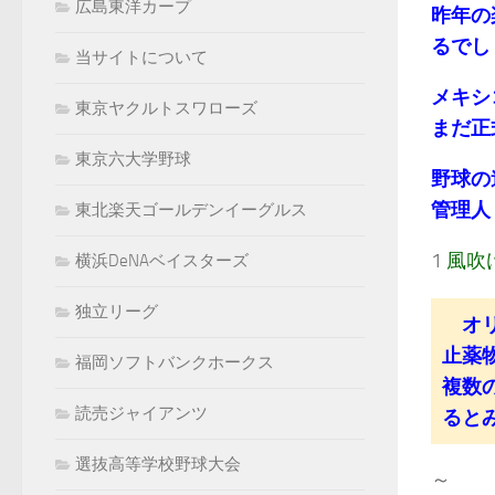
広島東洋カープ
昨年の
るでし
当サイトについて
メキシ
東京ヤクルトスワローズ
まだ正
東京六大学野球
野球の
管理人：k
東北楽天ゴールデンイーグルス
1
風吹
横浜DeNAベイスターズ
独立リーグ
オリ
止薬
福岡ソフトバンクホークス
複数
読売ジャイアンツ
ると
選抜高等学校野球大会
～