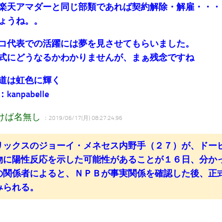
楽天アマダーと同じ部類であれば契約解除・解雇・・・
ょうね。。
コ代表での活躍には夢を見させてもらいました。
式にどうなるかわかりませんが、まぁ残念ですね
道は虹色に輝く
anpabelle
けば名無し
：2019/06/17(月) 08:27:24.96
ックスのジョーイ・メネセス内野手（２７）が、ドー
物に陽性反応を示した可能性があることが１６日、分か
の関係者によると、ＮＰＢが事実関係を確認した後、正
みられる。