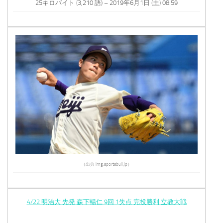
25キロバイト (3,210 語) – 2019年6月1日 (土) 08:59
（出典 img.sportsbull.jp）
4/22 明治大 先発 森下暢仁 9回 1失点 完投勝利 立教大戦