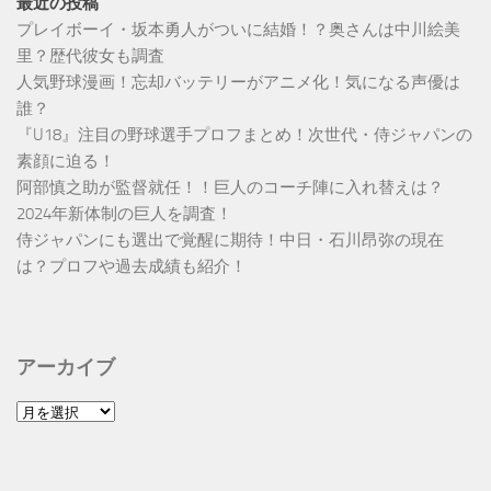
最近の投稿
プレイボーイ・坂本勇人がついに結婚！？奥さんは中川絵美
里？歴代彼女も調査
人気野球漫画！忘却バッテリーがアニメ化！気になる声優は
誰？
『U18』注目の野球選手プロフまとめ！次世代・侍ジャパンの
素顔に迫る！
阿部慎之助が監督就任！！巨人のコーチ陣に入れ替えは？
2024年新体制の巨人を調査！
侍ジャパンにも選出で覚醒に期待！中日・石川昂弥の現在
は？プロフや過去成績も紹介！
アーカイブ
ア
ー
カ
イ