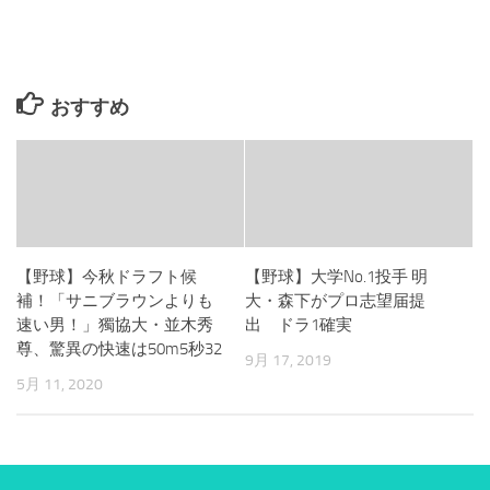
おすすめ
【野球】今秋ドラフト候
【野球】大学No.1投手 明
補！「サニブラウンよりも
大・森下がプロ志望届提
速い男！」獨協大・並木秀
出 ドラ1確実
尊、驚異の快速は50m5秒32
9月 17, 2019
5月 11, 2020