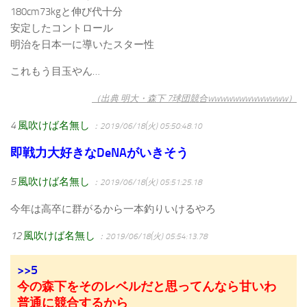
180cm73kgと伸び代十分
安定したコントロール
明治を日本一に導いたスター性
これもう目玉やん…
（出典 明大・森下 7球団競合wwwwwwwwwwwww）
4
風吹けば名無し
：2019/06/18(火) 05:50:48.10
即戦力大好きなDeNAがいきそう
5
風吹けば名無し
：2019/06/18(火) 05:51:25.18
今年は高卒に群がるから一本釣りいけるやろ
12
風吹けば名無し
：2019/06/18(火) 05:54:13.78
>>5
今の森下をそのレベルだと思ってんなら甘いわ
普通に競合するから