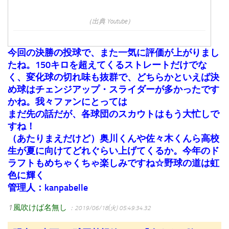
（出典 Youtube）
今回の決勝の投球で、また一気に評価が上がりまし
たね。150キロを超えてくるストレートだけでな
く、変化球の切れ味も抜群で、どちらかといえば決
め球はチェンジアップ・スライダーが多かったです
かね。我々ファンにとっては
まだ先の話だが、各球団のスカウトはもう大忙しで
すね！
（あたりまえだけど）奥川くんや佐々木くんら高校
生が夏に向けてどれぐらい上げてくるか。今年のド
ラフトもめちゃくちゃ楽しみですね☆野球の道は虹
色に輝く
管理人：kanpabelle
1
風吹けば名無し
：2019/06/18(火) 05:49:34.32