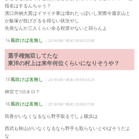
指名はするんちゃう？
濱口井納大貫はイマイチ東は壊れたっぽいし実際今週京山と
か飯塚が投げざるを得ない状況やし
先発なんか三人くらい余る程度やないと回らんよ
14
風吹けば名無し
：2019/06/18(火) 05:55:32.08
選手権無双してたな
東洋の村上は来年何位くらいになりそうや？
15
風吹けば名無し
：2019/06/18(火) 05:55:33.23
神宮で155キロ？
16
風吹けば名無し
：2019/06/18(火) 05:56:07.06
筒香がいなくなるなら野手取るでしょ横浜は
西武も秋山がいなくなるなら野手も取らないとやばそうだよ
な