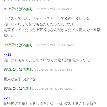
85
風吹けば名無し
：2019/06/18(火) 06:18:40.50
ベイスってほんと大卒ピッチャー当てるのうまいよな
濱口じゃなくて柳でも当たりだったわけだし
開幕イマイチだった上茶谷もなんだかんだで今新人で一番指
標いい
90
風吹けば名無し
：2019/06/18(火) 06:19:23.48
>>85
濱口はともかくとしてそいつらは元々評価高かったし
96
風吹けば名無し
：2019/06/18(火) 06:20:48.66
巨人が森下っぽいな
98
風吹けば名無し
：2019/06/18(火) 06:21:22.50
>>96
菅野後継問題もあるし流石に佐々木に特攻するんじゃね？