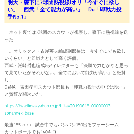
明大・森下に7球団熱視線!オリ「今すぐに欲し
い」 西武「全て能力が高い」 De「即戦力投
手No.1」
ネット裏では7球団のスカウトが視察し、森下に熱視線を送
った
。オリックス・古屋英夫編成副部長は「今すぐにでも欲し
いくらい」と即戦力として高く評価。
西武・潮崎哲也編成Gディレクターも「決勝で力むかなと思っ
て見ていたがそれがない。全てにおいて能力が高い」と絶賛
し、
DeNA・吉田孝司スカウト部長も「即戦力投手の中ではNo.1」
と賛辞が相次いだ。
https://headlines.yahoo.co.jp/hl?a=20190618-00000003-
spnannex-base
最速155km/h、試合中でもバシバシ150出るフォーシーム
カットボールでも140キロ