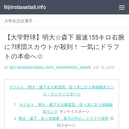
Nijiirobaseball.info
コンテンツへスキップ
大学生注目選手
【大学野球】明大☆森下 最速155キロ右腕
に7球団スカウトが殺到！ 一気にドラフ
トの本命へ☆
BY
DEV.NIJIIROBASEBALL.INFO_WORDPRESS_ADMIN
·
6月 18, 2019
ヤクルト、明大・森下＆大船渡高・佐々木にＤ１候補最高ラン
ク – サンケイスポーツ
ヤクルト、明大・森下＆大船渡高・佐々木にＤ１候補最
高ランク
サンケイスポーツ
明大・森下、佐々木朗希、奥川が中心／ドラフト情勢
日
刊スポーツ