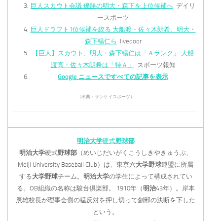
巨人スカウト会議 優勝の明大・森下を上位候補へ
デイリ
ースポーツ
巨人ドラフト1位候補を絞る 大船渡・佐々木朗希、明大・
森下暢仁ら
livedoor
【巨人】スカウト、明大・森下暢仁は「Ａランク」 大船
渡高・佐々木朗希は「特Ａ」
スポーツ報知
Google ニュースですべての記事を表示
（出典：サンケイスポーツ）
明治大学
硬式
野球部
明治大学
硬式
野球部
（めいじだいがくこうしきやきゅうぶ、
Meiji University Baseball Club）は、東京六
大学野球
連盟に所属
する
大学野球
チーム。
明治大学
の学生によって構成されてい
る。OB組織の名称は駿台倶楽部。 1910年（
明治
43年）。岸本
辰雄校長が理事会側の猛反対を押し切って創部の決断を下した
という。