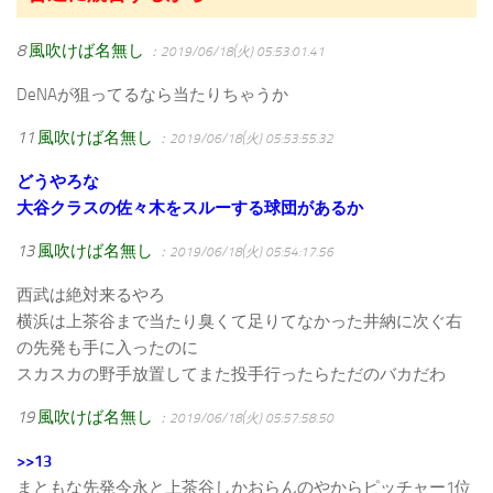
8
風吹けば名無し
：2019/06/18(火) 05:53:01.41
DeNAが狙ってるなら当たりちゃうか
11
風吹けば名無し
：2019/06/18(火) 05:53:55.32
どうやろな
大谷クラスの佐々木をスルーする球団があるか
13
風吹けば名無し
：2019/06/18(火) 05:54:17.56
西武は絶対来るやろ
横浜は上茶谷まで当たり臭くて足りてなかった井納に次ぐ右
の先発も手に入ったのに
スカスカの野手放置してまた投手行ったらただのバカだわ
19
風吹けば名無し
：2019/06/18(火) 05:57:58.50
>>13
まともな先発今永と上茶谷しかおらんのやからピッチャー1位