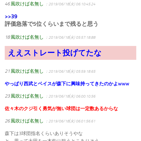
46
風吹けば名無し
：2019/06/18(火) 06:10:45.24
>>39
評価急落で5位くらいまで残ると思う
18
風吹けば名無し
：2019/06/18(火) 05:57:18.88
ええストレート投げてたな
21
風吹けば名無し
：2019/06/18(火) 05:59:18.65
やっぱり西武とベイスが森下に興味持ってきたのかよwww
23
風吹けば名無し
：2019/06/18(火) 06:00:10.56
佐々木のクジ引く勇気が無い球団は一定数あるからな
26
風吹けば名無し
：2019/06/18(火) 06:01:56.61
森下は3球団指名くらいありそうやな
と、思って太田を一本釣り狙うとこありそう