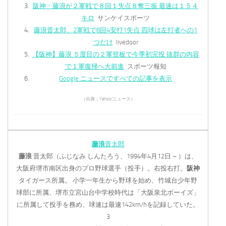
阪神・藤浪が２軍戦で８回１失点８奪三振 最速は１５４
キロ
サンケイスポーツ
藤浪晋太郎、2軍戦で8回4安打1失点 四球は左打者への1
つだけ
livedoor
【阪神】藤浪 ５度目の２軍登板で今季初完投 抜群の内容
で１軍復帰へ大前進
スポーツ報知
Google ニュースですべての記事を表示
（出典：Yahoo!ニュース）
藤浪
晋太郎
藤浪
晋太郎（ふじなみ しんたろう、1994年4月12日 – ）は、
大阪府堺市南区出身のプロ野球選手（投手）。右投右打。
阪神
タイガース所属。 小学一年生から野球を始め、竹城台少年野
球部に所属、堺市立宮山台中学校時代は「大阪泉北ボーイズ」
に所属して投手を務め、球速は最速142km/hを記録していた。
3