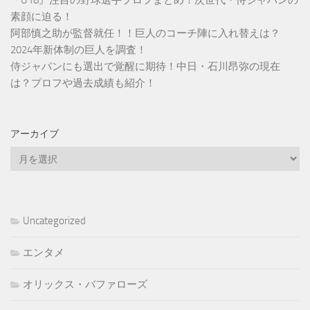
『U18』注目の野球選手プロフまとめ！次世代・侍ジャパンの
素顔に迫る！
阿部慎之助が監督就任！！巨人のコーチ陣に入れ替えは？
2024年新体制の巨人を調査！
侍ジャパンにも選出で覚醒に期待！中日・石川昂弥の現在
は？プロフや過去成績も紹介！
アーカイブ
ア
ー
カ
イ
ブ
Uncategorized
エンタメ
オリックス・バファローズ