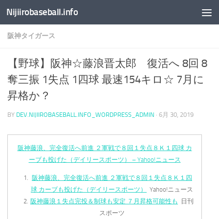
Nijiirobaseball.info
コンテンツへスキップ
阪神タイガース
【野球】阪神☆藤浪晋太郎 復活へ 8回 8
奪三振 1失点 1四球 最速154キロ☆ 7月に
昇格か？
BY
DEV.NIJIIROBASEBALL.INFO_WORDPRESS_ADMIN
·
6月 30, 2019
阪神藤浪、完全復活へ前進 ２軍戦で８回１失点８Ｋ１四球 カ
ーブも投げた（デイリースポーツ） – Yahoo!ニュース
阪神藤浪、完全復活へ前進 ２軍戦で８回１失点８Ｋ１四
球 カーブも投げた（デイリースポーツ）
Yahoo!ニュース
阪神藤浪１失点完投＆制球も安定 ７月昇格可能性も
日刊
スポーツ