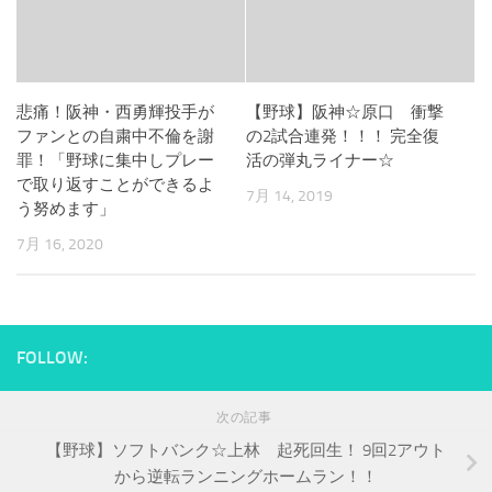
悲痛！阪神・西勇輝投手が
【野球】阪神☆原口 衝撃
ファンとの自粛中不倫を謝
の2試合連発！！！ 完全復
罪！「野球に集中しプレー
活の弾丸ライナー☆
で取り返すことができるよ
7月 14, 2019
う努めます」
7月 16, 2020
FOLLOW:
次の記事
【野球】ソフトバンク☆上林 起死回生！ 9回2アウト
から逆転ランニングホームラン！！