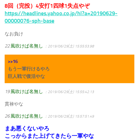
8回（完投）4安打1四球1失点やぞ
https://headlines.yahoo.co.jp/hl?a=20190629-
00000076-sph-base
なお負け
22
風吹けば名無し
：2019/06/29(土) 15:55:53.98
>>16
もう一軍行けるやろ
巨人戦で復活やな
19
風吹けば名無し
：2019/06/29(土) 15:55:42.13
貫禄やな
26
風吹けば名無し
：2019/06/29(土) 15:57:51.49
まあ悪くないやろ
こっからまた上げてきたら一軍やな