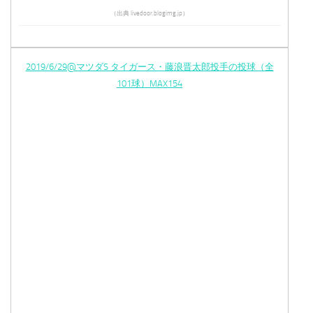
（出典 livedoor.blogimg.jp）
2019/6/29@マツダS タイガース・藤浪晋太郎投手の投球（全
101球）MAX154