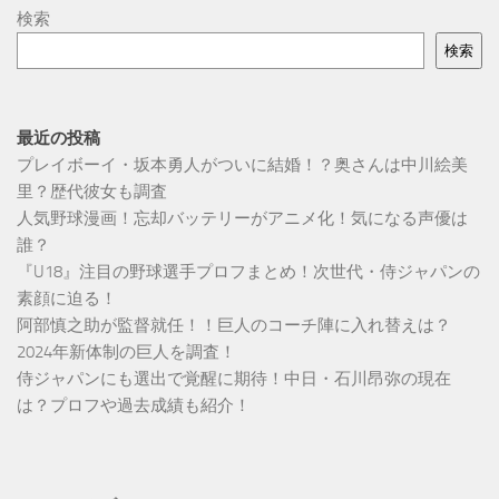
検索
検索
最近の投稿
プレイボーイ・坂本勇人がついに結婚！？奥さんは中川絵美
里？歴代彼女も調査
人気野球漫画！忘却バッテリーがアニメ化！気になる声優は
誰？
『U18』注目の野球選手プロフまとめ！次世代・侍ジャパンの
素顔に迫る！
阿部慎之助が監督就任！！巨人のコーチ陣に入れ替えは？
2024年新体制の巨人を調査！
侍ジャパンにも選出で覚醒に期待！中日・石川昂弥の現在
は？プロフや過去成績も紹介！