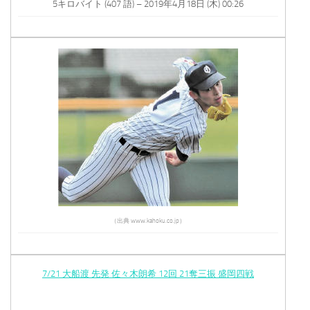
5キロバイト (407 語) – 2019年4月18日 (木) 00:26
（出典 www.kahoku.co.jp）
7/21 大船渡 先発 佐々木朗希 12回 21奪三振 盛岡四戦