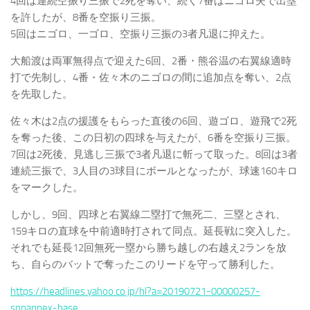
4回は連続空振り三振で2死を奪い、続く7番はニゴロ失で出塁
を許したが、8番を空振り三振。
5回はニゴロ、一ゴロ、空振り三振の3者凡退に抑えた。
大船渡は両軍無得点で迎えた6回、2番・熊谷温の右翼線適時
打で先制し、4番・佐々木のニゴロの間に追加点を奪い、2点
を先取した。
佐々木は2点の援護をもらった直後の6回、遊ゴロ、遊飛で2死
を奪った後、この日初の四球を与えたが、6番を空振り三振。
7回は2死後、見逃し三振で3者凡退に斬って取った。8回は3者
連続三振で、3人目の3球目にボールとなったが、球速160キロ
をマークした。
しかし、9回、四球と右翼線二塁打で無死二、三塁とされ、
159キロの直球を中前適時打されて同点。延長戦に突入した。
それでも延長12回無死一塁から勝ち越しの右越え2ランを放
ち、自らのバットで奪ったこのリードを守って勝利した。
https://headlines.yahoo.co.jp/hl?a=20190721-00000257-
spnannex-base