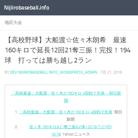
Nijiirobaseball.info
コンテンツへスキップ
地区大会
【高校野球】大船渡☆佐々木朗希 最速
160キロで延長12回21奪三振！完投！194
球 打っては勝ち越し2ラン
BY
DEV.NIJIIROBASEBALL.INFO_WORDPRESS_ADMIN
·
7月 21, 2019
「高校最速」大船渡・佐々木が160キロ 4回戦で先発 – 朝日新
聞
「高校最速」大船渡・佐々木が160キロ 4回戦で先発
朝日
新聞
佐々木 160キロ&21奪三振&V弾 | 2019/7/21(日)
16:18
Yahoo!ニュース