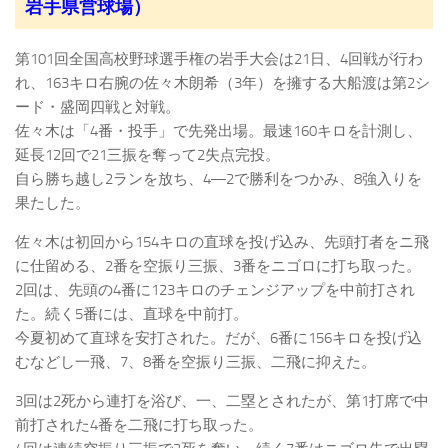
岩手県営球場）
第101回全国高校野球選手権の岩手大会は21日、4回戦が行わ
れ、163キロ右腕の佐々木朗希（3年）を擁する大船渡は第2シ
ード・盛岡四戦と対戦。
佐々木は「4番・投手」で先発出場。最速160キロを計測し、
延長12回で21三振を奪って2失点完投。
自ら勝ち越し2ランを放ち、4―2で勝利をつかみ、8強入りを
果たした。
佐々木は初回から154キロの直球を投げ込み、先頭打者をニ飛
に仕留める、2番を空振り三振、3番をニゴロに打ち取った。
2回は、先頭の4番に123キロのチェンジアップを中前打され
た。続く5番には、直球を中前打。
今夏初めて直球を安打された。だが、6番に156キロを投げ込
むなどし一飛、7、8番を空振り三振、二飛に抑えた。
3回は2死から連打を浴び、一、二塁とされたが、第1打席で中
前打された4番を二飛に打ち取った。