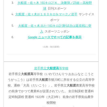
大船渡・佐々木 160キロ21Ｋ、決勝弾／詳細 – 高校野
球
日刊スポーツ
大船渡・佐々木が１６０キロをマーク／岩手
サンケイス
ポーツ
大船渡・佐々木 出た!160キロ計測!!試合は延長戦に突
入
スポーツニッポン
Google ニュースですべての記事を表示
（出典：朝日新聞）
岩手県立
大船渡高
等学校
岩手県立
大船渡高
等学校（いわてけんりつ おおふなと こうと
うがっこう）は岩手県
大船渡
市猪川町に所在する公立の高等学
校。通称「大高（だいこう）」。岩手県立
大船渡
農業高等学校
の前身でかつて農業科が設置されていた。 全日制課程 普通科
定時制課程 普通科 1920年（大正9年） 前身の岩手県気仙農学
校開校