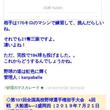
（出典 Youtube）
相手は170キロのマシンで練習して、挑んだらしい
ね。
それでも21奪三振ですよ。
凄いよね！
ただ、完投で194球も投げました。。
これからどうするんでしょうかね。
野球の道は虹色に輝く
管理人：kanpabelle
1
砂漠のマスカレード ★
：2019/07/21(日) 15:57:03.22
◇第101回全国高校野球選手権岩手大会 4回
戦 大船渡4―2盛岡四（２０１９年７月２１日