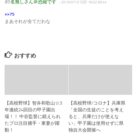
83
名無しさん＠恐縮です
：2019/07/21(日) 16:02:36.44
>>75
まあそれが全てだわな
おすすめ
【高校野球】智弁和歌山☆3
【高校野球/コロナ】兵庫県
年連続24回目の甲子園出
「全国の生徒のことを考え
場！！ 中谷監督に鍛えられ
ると、兵庫だけが使えな
たプロ注目捕手・東妻が躍
い」甲子園は使用せずに県
動！
独自大会開催へ