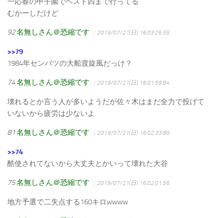
一応春の甲子園でベスト四まで行ってる
むかーしだけど
92
名無しさん＠恐縮です
：2019/07/21(日) 16:03:26.55
>>79
1984年センバツの大船渡旋風だっけ？
74
名無しさん＠恐縮です
：2019/07/21(日) 16:01:59.84
壊れるとか言う人が多いようだが佐々木はまだ全力で投げて
いないから疲労は少ないよ
81
名無しさん＠恐縮です
：2019/07/21(日) 16:02:33.80
>>74
酷使されてないから大丈夫とかいって壊れた大谷
75
名無しさん＠恐縮です
：2019/07/21(日) 16:02:01.56
地方予選で二失点する160キロwwww