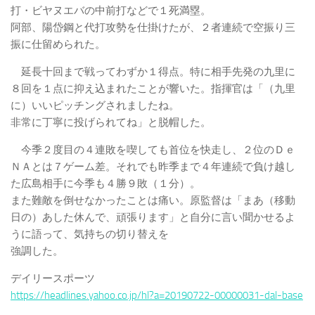
打・ビヤヌエバの中前打などで１死満塁。
阿部、陽岱鋼と代打攻勢を仕掛けたが、２者連続で空振り三
振に仕留められた。
延長十回まで戦ってわずか１得点。特に相手先発の九里に
８回を１点に抑え込まれたことが響いた。指揮官は「（九里
に）いいピッチングされましたね。
非常に丁寧に投げられてね」と脱帽した。
今季２度目の４連敗を喫しても首位を快走し、２位のＤｅ
ＮＡとは７ゲーム差。それでも昨季まで４年連続で負け越し
た広島相手に今季も４勝９敗（１分）。
また難敵を倒せなかったことは痛い。原監督は「まあ（移動
日の）あした休んで、頑張ります」と自分に言い聞かせるよ
うに語って、気持ちの切り替えを
強調した。
デイリースポーツ
https://headlines.yahoo.co.jp/hl?a=20190722-00000031-dal-base