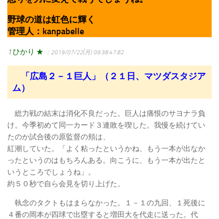
野球の道は虹色に輝く
管理人：kanpabelle
1
ひかり ★
：2019/07/22(月) 09:38:47.82
「広島２－１巨人」（２１日、マツダスタジア
ム）
総力戦の結末は消化不良だった。巨人は痛恨のサヨナラ負
け。今季初めて同一カード３連敗を喫した。我慢を続けてい
たのか試合後の原監督の頬は、
紅潮していた。「よく粘ったというかね、もう一本が出なか
ったというのはもちろんある。向こうに、もう一本が出たと
いうところでしょうね」。
約５０秒で自ら会見を切り上げた。
執念のタクトもはまらなかった。１－１の九回、１死後に
４番の岡本が四球で出塁すると増田大を代走に送った。代