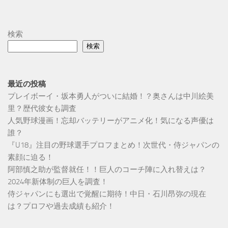
検索
検索
最近の投稿
プレイボーイ・坂本勇人がついに結婚！？奥さんは中川絵美
里？歴代彼女も調査
人気野球漫画！忘却バッテリーがアニメ化！気になる声優は
誰？
『U18』注目の野球選手プロフまとめ！次世代・侍ジャパンの
素顔に迫る！
阿部慎之助が監督就任！！巨人のコーチ陣に入れ替えは？
2024年新体制の巨人を調査！
侍ジャパンにも選出で覚醒に期待！中日・石川昂弥の現在
は？プロフや過去成績も紹介！