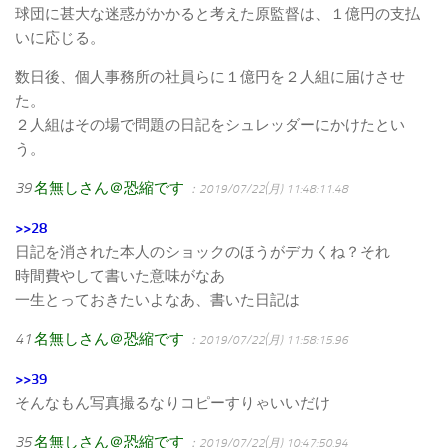
球団に甚大な迷惑がかかると考えた原監督は、１億円の支払
いに応じる。
数日後、個人事務所の社員らに１億円を２人組に届けさせ
た。
２人組はその場で問題の日記をシュレッダーにかけたとい
う。
39
名無しさん＠恐縮です
：2019/07/22(月) 11:48:11.48
>>28
日記を消された本人のショックのほうがデカくね？それ
時間費やして書いた意味がなあ
一生とっておきたいよなあ、書いた日記は
41
名無しさん＠恐縮です
：2019/07/22(月) 11:58:15.96
>>39
そんなもん写真撮るなりコピーすりゃいいだけ
35
名無しさん＠恐縮です
：2019/07/22(月) 10:47:50.94