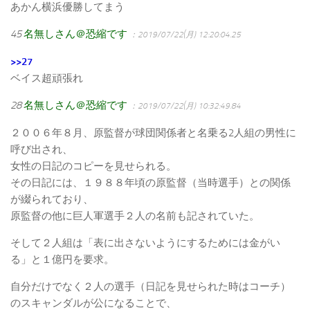
あかん横浜優勝してまう
45
名無しさん＠恐縮です
：2019/07/22(月) 12:20:04.25
>>27
ベイス超頑張れ
28
名無しさん＠恐縮です
：2019/07/22(月) 10:32:49.84
２００６年８月、原監督が球団関係者と名乗る2人組の男性に
呼び出され、
女性の日記のコピーを見せられる。
その日記には、１９８８年頃の原監督（当時選手）との関係
が綴られており、
原監督の他に巨人軍選手２人の名前も記されていた。
そして２人組は「表に出さないようにするためには金がい
る」と１億円を要求。
自分だけでなく２人の選手（日記を見せられた時はコーチ）
のスキャンダルが公になることで、