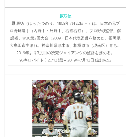
原
辰徳
原
辰徳（はら たつのり、1958年7月22日 – ）は、日本の元プ
ロ野球選手（内野手・外野手、右投右打）。プロ野球監督。解
説者。WBC第2回大会（2009）日本代表監督を務めた。福岡県
大牟田市生まれ、神奈川県厚木市、相模原市（現南区）育ち。
2019年より3度目の読売ジャイアンツの監督を務める。
95キロバイト (12,712 語) – 2019年7月12日 (金) 04:52