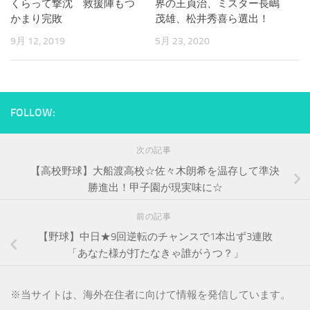
くらって撃沈 救援陣もつ
界の王貞治、ミスター長嶋
かまり完敗
茂雄、松井秀喜ら選出！
9月 12, 2019
5月 23, 2020
FOLLOW:
次の記事
【高校野球】大船渡高校☆佐々木朗希を温存して準決
勝進出！甲子園が現実味に☆
前の記事
【野球】中日★9回逆転のチャンスで1本出ず3連敗
「あなた様が打たなきゃ誰がうつ？」
※
当サイトは、海外在住者に向けて情報を発信しています。