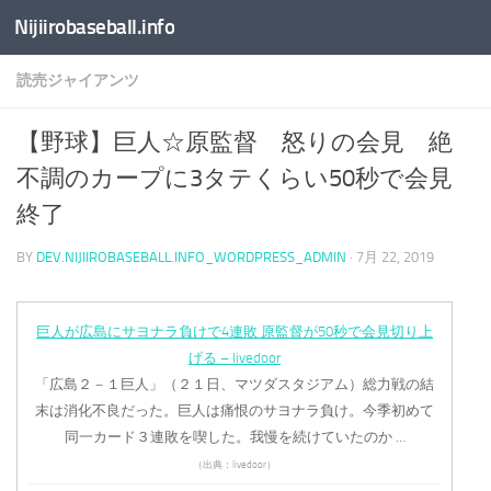
Nijiirobaseball.info
コンテンツへスキップ
読売ジャイアンツ
【野球】巨人☆原監督 怒りの会見 絶
不調のカープに3タテくらい50秒で会見
終了
BY
DEV.NIJIIROBASEBALL.INFO_WORDPRESS_ADMIN
·
7月 22, 2019
巨人が広島にサヨナラ負けで4連敗 原監督が50秒で会見切り上
げる – livedoor
「広島２－１巨人」（２１日、マツダスタジアム）総力戦の結
末は消化不良だった。巨人は痛恨のサヨナラ負け。今季初めて
同一カード３連敗を喫した。我慢を続けていたのか …
（出典：livedoor）