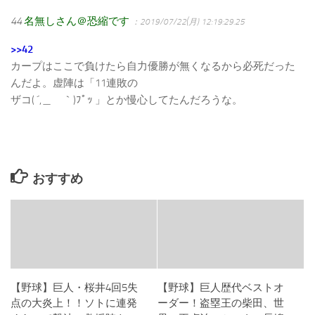
44
名無しさん＠恐縮です
：2019/07/22(月) 12:19:29.25
>>42
カープはここで負けたら自力優勝が無くなるから必死だった
んだよ。虚陣は「11連敗の
ザコ( ´,＿ゝ｀)ﾌﾟｯ 」とか慢心してたんだろうな。
おすすめ
【野球】巨人・桜井4回5失
【野球】巨人歴代ベストオ
点の大炎上！！ソトに連発
ーダー！盗塁王の柴田、世