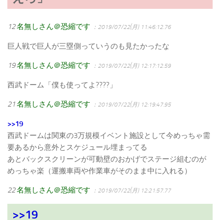
12
名無しさん＠恐縮です
：2019/07/22(月) 11:46:12.76
巨人戦で巨人が三塁側っていうのも見たかったな
19
名無しさん＠恐縮です
：2019/07/22(月) 12:17:12.59
西武ドーム「僕も使ってよ????」
21
名無しさん＠恐縮です
：2019/07/22(月) 12:19:47.95
>>19
西武ドームは関東の3万規模イベント施設として今めっちゃ需
要あるから意外とスケジュール埋まってる
あとバックスクリーンが可動壁のおかげでステージ組むのが
めっちゃ楽（運搬車両や作業車がそのまま中に入れる）
22
名無しさん＠恐縮です
：2019/07/22(月) 12:21:57.77
>>19