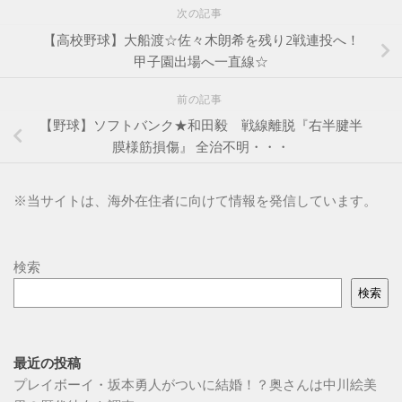
次の記事
【高校野球】大船渡☆佐々木朗希を残り2戦連投へ！
甲子園出場へ一直線☆
前の記事
【野球】ソフトバンク★和田毅 戦線離脱『右半腱半
膜様筋損傷』 全治不明・・・
※
当サイトは、海外在住者に向けて情報を発信しています。
検索
検索
最近の投稿
プレイボーイ・坂本勇人がついに結婚！？奥さんは中川絵美