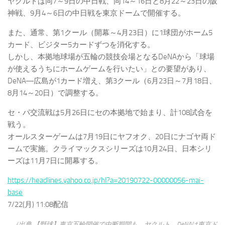
ヤクルトは同7～9日の中日戦、同14～16日と8月22～23日の阪
神戦、9月4～6日の中日戦を東京ドームで開催する。
また、通常、第1クール（開幕～4月23日）に1球団がホーム5
カード、ビジター5カードずつを消化する。
しかし、本拠地球場が五輪の競技会場となるDeNAから「球場
が使えるうちにホームゲームを行いたい」との要望があり、
DeNA―広島が1カード増え、第3クール（6月23日～7月18日、
8月14～20日）で調整する。
セ・パ交流戦は5月26日にセの本拠地で始まり、計108試合を
戦う。
オールスターゲームは7月19日にヤフオク、20日にナゴヤ両ド
ームで実施。クライマックスシリーズは10月24日、日本シリ
ーズは11月7日に開幕する。
https://headlines.yahoo.co.jp/hl?a=20190722-00000056-mai-
base
7/22(月) 11:08配信
（出典 【野球】東京五輪開催で中断期間も ヤクルト、DeNAは東京ド