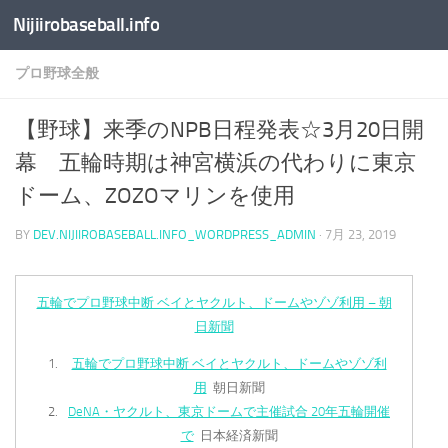
Nijiirobaseball.info
コンテンツへスキップ
プロ野球全般
【野球】来季のNPB日程発表☆3月20日開
幕 五輪時期は神宮横浜の代わりに東京
ドーム、ZOZOマリンを使用
BY
DEV.NIJIIROBASEBALL.INFO_WORDPRESS_ADMIN
·
7月 23, 2019
五輪でプロ野球中断 ベイとヤクルト、ドームやゾゾ利用 – 朝
日新聞
五輪でプロ野球中断 ベイとヤクルト、ドームやゾゾ利
用
朝日新聞
DeNA・ヤクルト、東京ドームで主催試合 20年五輪開催
で
日本経済新聞