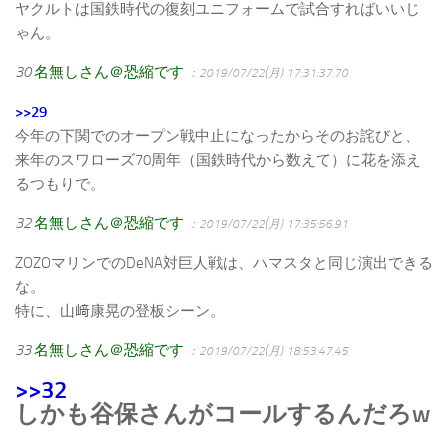
ヤクルトは国鉄時代の復刻ユニフォームで試合すればいいじ
ゃん。
30
名無しさん＠恐縮です
：2019/07/22(月) 17:31:37.70
>>29
今年の下関でのオープン戦中止になったからそのお詫びと、
来年のスワローズ70周年（国鉄時代から数えて）に花を添え
るつもりで。
32
名無しさん＠恐縮です
：2019/07/22(月) 17:35:56.91
ZOZOマリンでのDeNA対巨人戦は、ハマスタと同じ演出できる
な。
特に、山﨑康晃の登板シーン。
33
名無しさん＠恐縮です
：2019/07/22(月) 18:53:47.45
>>32
しかも谷保さんがコールするんだろw