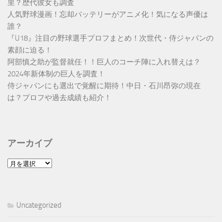
里？歴代彼女も調査
人気野球漫画！忘却バッテリーがアニメ化！気になる声優は
誰？
『U18』注目の野球選手プロフまとめ！次世代・侍ジャパンの
素顔に迫る！
阿部慎之助が監督就任！！巨人のコーチ陣に入れ替えは？
2024年新体制の巨人を調査！
侍ジャパンにも選出で覚醒に期待！中日・石川昂弥の現在
は？プロフや過去成績も紹介！
アーカイブ
ア
ー
カ
イ
Uncategorized
ブ