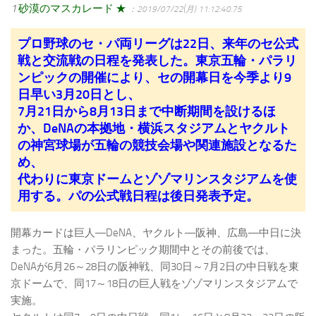
1
砂漠のマスカレード ★
：2019/07/22(月) 11:12:40.75
プロ野球のセ・パ両リーグは22日、来年のセ公式
戦と交流戦の日程を発表した。東京五輪・パラリ
ンピックの開催により、セの開幕日を今季より9
日早い3月20日とし、
7月21日から8月13日まで中断期間を設けるほ
か、DeNAの本拠地・横浜スタジアムとヤクルト
の神宮球場が五輪の競技会場や関連施設となるた
め、
代わりに東京ドームとゾゾマリンスタジアムを使
用する。パの公式戦日程は後日発表予定。
開幕カードは巨人―DeNA、ヤクルト―阪神、広島―中日に決
まった。五輪・パラリンピック期間中とその前後では、
DeNAが6月26～28日の阪神戦、同30日～7月2日の中日戦を東
京ドームで、同17～18日の巨人戦をゾゾマリンスタジアムで
実施。