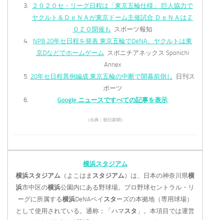
２０２０セ・リーグ日程は「東京五輪仕様」 巨人協力で
ヤクルト＆ＤｅＮＡが東京ドーム主催試合 ＤｅＮＡはＺ
ＯＺＯ開催も
スポーツ報知
NPB 20年セ日程を発表 東京五輪でDeNA、ヤクルトは東
京Dなどでホームゲーム
スポニチアネックス Sponichi
Annex
20年セ日程異例編成 東京五輪の中断で開幕前倒し
日刊ス
ポーツ
Google ニュースですべての記事を表示
（出典：朝日新聞）
横浜スタジアム
横浜スタジアム
（よこはま
スタジアム
）は、日本の神奈川県
横
浜
市中区の
横浜
公園内にある野球場。プロ野球セントラル・リ
ーグに所属する
横浜
DeNAベイ
スタ
ーズの本拠地（専用球場）
として使用されている。通称：「ハマ
スタ
」。本項目では運営