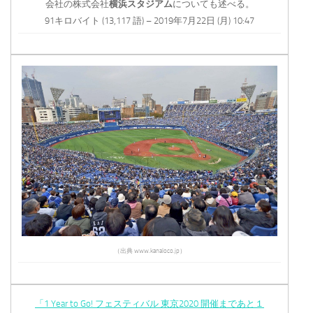
会社の株式会社
横浜スタジアム
についても述べる。
91キロバイト (13,117 語) – 2019年7月22日 (月) 10:47
（出典 www.kanaloco.jp）
「1 Year to Go! フェスティバル 東京2020 開催まであと１