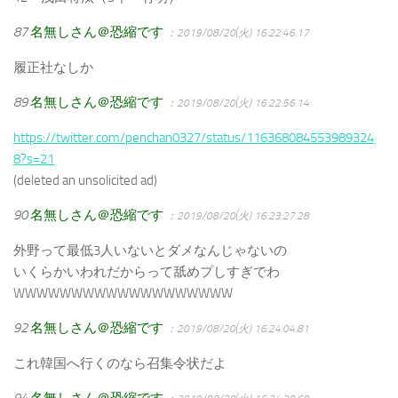
87
名無しさん＠恐縮です
：2019/08/20(火) 16:22:46.17
履正社なしか
89
名無しさん＠恐縮です
：2019/08/20(火) 16:22:56.14
https://twitter.com/penchan0327/status/116368084553989324
8?s=21
(deleted an unsolicited ad)
90
名無しさん＠恐縮です
：2019/08/20(火) 16:23:27.28
外野って最低3人いないとダメなんじゃないの
いくらかいわれだからって舐めプしすぎでわ
WWWWWWWWWWWWWWWWWWW
92
名無しさん＠恐縮です
：2019/08/20(火) 16:24:04.81
これ韓国へ行くのなら召集令状だよ
94
名無しさん＠恐縮です