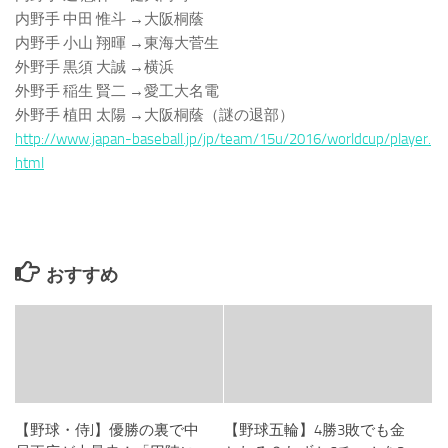
内野手 中田 惟斗 →大阪桐蔭
内野手 小山 翔暉 →東海大菅生
外野手 黒須 大誠 →横浜
外野手 稲生 賢二 →愛工大名電
外野手 植田 太陽 →大阪桐蔭（謎の退部）
http://www.japan-baseball.jp/jp/team/15u/2016/worldcup/player.
html
おすすめ
【野球・侍J】優勝の裏で中
【野球五輪】4勝3敗でも金