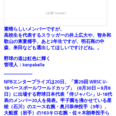
（出典 Youtube）
素晴らしいメンバーですが、
高校生を代表するスラッガーの井上広大や、智弁和
歌山の東妻捕手、あと2年生ですが、明石商の中
森、来田なども選出してほしいですけどね。。
野球の道は虹色に輝く
管理人：kanpabelle
¯¯¯¯¯¯¯¯¯¯¯¯¯¯¯¯¯¯¯¯¯¯
NPBエンタープライズは20日、「第29回 WBSC U-
18ベースボールワールドカップ」（8月30日～9月8
日）に出場する野球日本代表「侍ジャパン」U-18代
表のメンバー20人を発表。甲子園を沸かせている星
稜（石川）のエース右腕・奥川恭伸投手（3年）、
大船渡（岩手）の163キロ右腕・佐々木朗希投手ら