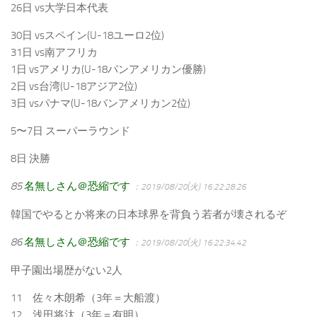
26日 vs大学日本代表
30日 vsスペイン(U-18ユーロ2位)
31日 vs南アフリカ
1日 vsアメリカ(U-18パンアメリカン優勝)
2日 vs台湾(U-18アジア2位)
3日 vsパナマ(U-18パンアメリカン2位)
5〜7日 スーパーラウンド
8日 決勝
85
名無しさん＠恐縮です
：2019/08/20(火) 16:22:28.26
韓国でやるとか将来の日本球界を背負う若者が壊されるぞ
86
名無しさん＠恐縮です
：2019/08/20(火) 16:22:34.42
甲子園出場歴がない2人
11 佐々木朗希（3年＝大船渡）
12 浅田将汰（3年＝有明）