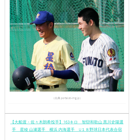
（出典 portal.st-img.jp）
【大船渡・佐々木朗希投手】163キロ 智辯和歌山 黒川史陽選
手 星稜 山瀬選手 横浜 内海選手 U１８野球日本代表合宿