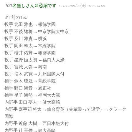
100
名無しさん＠恐縮です
：2019/08/20(火) 16:26:14.68
3年前の15U
投手 北田 雅也 →報徳学園
投手 不後 祐将 →中京学院大中京
投手 及川 雅貴 →横浜
投手 岡田 幹太 →常総学院
投手 櫻井 佑輝 →報徳学園
投手 星野 恒太朗 →福岡大大濠
投手 宮城 大弥 →興南
投手 増木 武寛 →九州国際大付
捕手 鈴木 琉晟 →常総学院
捕手 野口 海音 →履正社
捕手 星子 海勢 →福岡大大濠
内野手 田口 夢人 →健大高崎
内野手 嘉手苅 将太 →仙台育英（先輩殴って退学）→クラーク
国際
内野手 近藤 大樹 →西日本短大付
内野手 辻 憲伸 →健大高崎