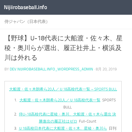
Nijiirobaseball.info
コンテンツへスキップ
侍ジャパン（日本代表）
【野球】U-18代表に大船渡・佐々木、星
稜・奥川らが選出、履正社井上・横浜及
川は外れる
BY
DEV.NIJIIROBASEBALL.INFO_WORDPRESS_ADMIN
·
8月 20, 2019
大船渡・佐々木朗希ら20人／Ｕ18高校代表一覧 – SPORTS BULL
大船渡・佐々木朗希ら20人／Ｕ18高校代表一覧
SPORTS
BULL
侍U-18高校代表に星稜・奥川、大船渡・佐々木ら選出 決
勝進出の履正社はゼロ
Full-Count
Ｕ18高校日本代表に大船渡・佐々木、星稜・奥川ら
日刊