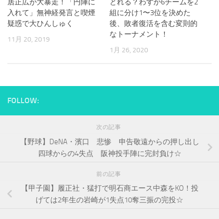
居正広が大暴走！「円陣に
とれる？わずか6チームを2
入れて」無神経発言と喫煙
組に分け1〜3位を決めた
疑惑で大ひんしゅく
後、敗者復活を含む変則的
なトーナメント！
11月 20, 2019
1月 26, 2020
FOLLOW:
次の記事
【野球】DeNA・濱口 悲惨 申告敬遠からの押し出し
四球からの4失点 阪神投手陣に完封負け☆
前の記事
【甲子園】履正社・猛打で明石商エース中森をKO！投
げては2年生の岩崎が1失点10奪三振の完投☆