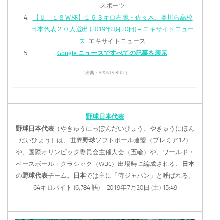
スポーツ
【Ｕ―１８Ｗ杯】１６３キロ右腕・佐々木、奥川ら高校
日本代表２０人選出 (2019年8月20日) – エキサイトニュー
ス
エキサイトニュース
Google ニュースですべての記事を表示
（出典：SPORTS BULL）
野球
日本代表
野球
日本代表
（やきゅうにっぽんだいひょう、やきゅうにほん
だいひょう）は、世界
野球
ソフトボール連盟（プレミア12）
や、国際オリンピック委員会主催大会（五輪）や、ワールド・
ベースボール・クラシック（WBC）出場時に編成される、
日本
の
野球
代表
チーム。
日本
では主に「侍ジャパン」と呼ばれる。
64キロバイト (6,784 語) – 2019年7月20日 (土) 15:49