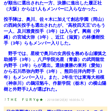
が順当に選出された一方、決勝に進出した履正社
（大阪）からは1人もメンバーに入らなかった。
投手陣は、奥川、佐々木に加えて創志学園（岡山）
の西純矢投手も選出されたが、“高校四天王”のもう
一人、及川雅貴投手（3年）は入らず。興南（沖
縄）の宮城大弥（3年）、近江（滋賀）の林優樹投
手（3年）らもメンバー入りした。
野手では、星稜で奥川の女房役を務める山瀬慎之
助捕手（3年）、八戸学院光星（青森）の武岡龍世
内野手（3年）らが選出。選抜優勝の東邦（愛知）
から石川昂弥内野手（3年）、熊田任洋内野手（3
年）もメンバー入り。また、2年生では東海大相模
（神奈川）の鵜沼魁斗、作新学院（栃木）の横山陽
樹と外野手2人が選ばれた。
1
ＴＨＥ ＦＵＲＹφ ★
：2019/08/20(火) 16:00:54.72