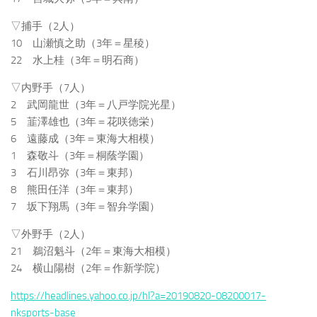
▽捕手（2人）
10 山瀬慎之助（3年＝星稜）
22 水上桂（3年＝明石商）
▽内野手（7人）
2 武岡龍世（3年＝八戸学院光星）
5 韮澤雄也（3年＝花咲徳栄）
6 遠藤成（3年＝東海大相模）
1 森敬斗（3年＝桐蔭学園）
3 石川昂弥（3年＝東邦）
8 熊田任洋（3年＝東邦）
7 坂下翔馬（3年＝智弁学園）
▽外野手（2人）
21 鵜沼魁斗（2年＝東海大相模）
24 横山陽樹（2年＝作新学院）
https://headlines.yahoo.co.jp/hl?a=20190820-08200017-
nksports-base