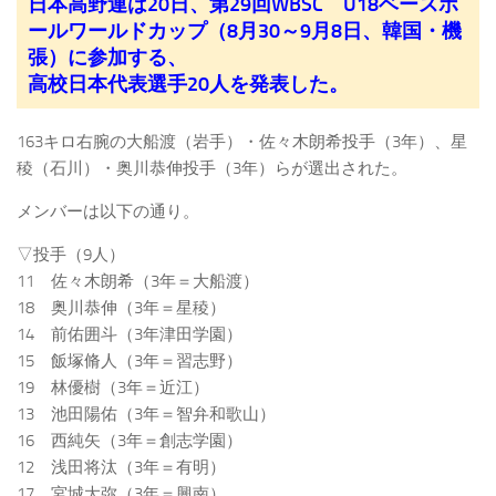
日本高野連は20日、第29回WBSC U18ベースボ
ールワールドカップ（8月30～9月8日、韓国・機
張）に参加する、
高校日本代表選手20人を発表した。
163キロ右腕の大船渡（岩手）・佐々木朗希投手（3年）、星
稜（石川）・奥川恭伸投手（3年）らが選出された。
メンバーは以下の通り。
▽投手（9人）
11 佐々木朗希（3年＝大船渡）
18 奥川恭伸（3年＝星稜）
14 前佑囲斗（3年津田学園）
15 飯塚脩人（3年＝習志野）
19 林優樹（3年＝近江）
13 池田陽佑（3年＝智弁和歌山）
16 西純矢（3年＝創志学園）
12 浅田将汰（3年＝有明）
17 宮城大弥（3年＝興南）