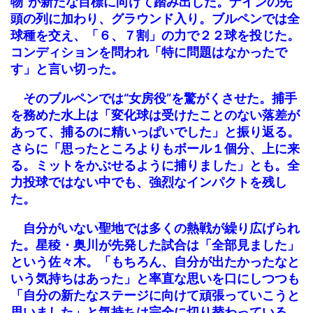
物”が新たな目標に向けて踏み出した。ナインの先
頭の列に加わり、グラウンド入り。ブルペンでは全
球種を交え、「６、７割」の力で２２球を投じた。
コンディションを問われ「特に問題はなかったで
す」と言い切った。
そのブルペンでは“女房役”を驚がくさせた。捕手
を務めた水上は「変化球は受けたことのない落差が
あって、捕るのに精いっぱいでした」と振り返る。
さらに「思ったところよりもボール１個分、上に来
る。ミットをかぶせるように捕りました」とも。全
力投球ではない中でも、強烈なインパクトを残し
た。
自分がいない聖地では多くの熱戦が繰り広げられ
た。星稜・奥川が先発した試合は「全部見ました」
という佐々木。「もちろん、自分が出たかったなと
いう気持ちはあった」と率直な思いを口にしつつも
「自分の新たなステージに向けて頑張っていこうと
思いました」と気持ちは完全に切り替わっている。