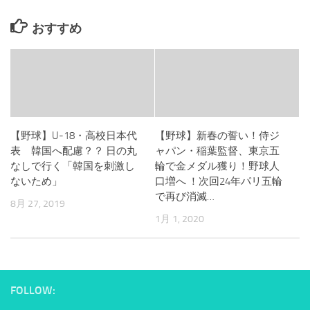
おすすめ
【野球】U-18・高校日本代
【野球】新春の誓い！侍ジ
表 韓国へ配慮？？ 日の丸
ャパン・稲葉監督、東京五
なしで行く「韓国を刺激し
輪で金メダル獲り！野球人
ないため」
口増へ ！次回24年パリ五輪
で再び消滅…
8月 27, 2019
1月 1, 2020
FOLLOW: