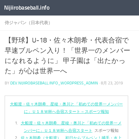
Nijiirobaseball.info
コンテンツへスキップ
侍ジャパン（日本代表）
【野球】U-18・佐々木朗希・代表合宿で
早速ブルペン入り！「世界一のメンバー
になれるように」 甲子園は「出たかっ
た」が心は世界一へ
BY
DEV.NIJIIROBASEBALL.INFO_WORDPRESS_ADMIN
·
8月 23, 2019
大船渡・佐々木朗希、星稜・奥川と「初めての世界一メンバー
に」Ｕ１８Ｗ杯へ合宿スタート – スポーツ報知
大船渡・佐々木朗希、星稜・奥川と「初めての世界一メ
ンバーに」Ｕ１８Ｗ杯へ合宿スタート
スポーツ報知
佐々木朗希（大船渡）、初日からブルペン！捕手・水上