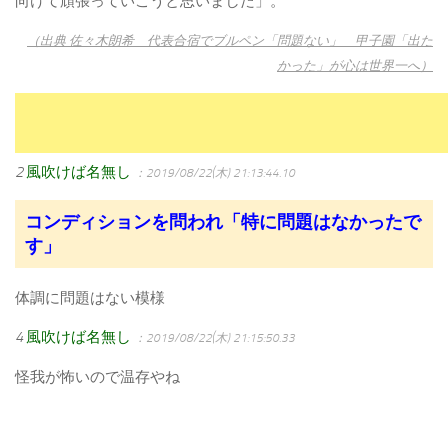
向けて頑張っていこうと思いました」。
（出典 佐々木朗希 代表合宿でブルペン「問題ない」 甲子園「出た
かった」が心は世界一へ）
2
風吹けば名無し
：2019/08/22(木) 21:13:44.10
コンディションを問われ「特に問題はなかったで
す」
体調に問題はない模様
4
風吹けば名無し
：2019/08/22(木) 21:15:50.33
怪我が怖いので温存やね