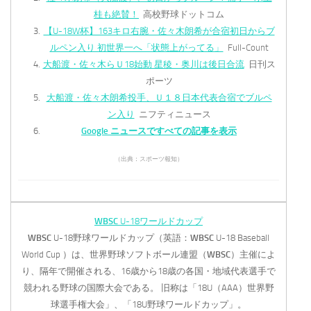
桂も絶賛！
高校野球ドットコム
【U-18W杯】163キロ右腕・佐々木朗希が合宿初日からブ
ルペン入り 初世界一へ「状態上がってる」
Full-Count
大船渡・佐々木らＵ18始動 星稜・奥川は後日合流
日刊ス
ポーツ
大船渡・佐々木朗希投手、Ｕ１８日本代表合宿でブルペ
ン入り
ニフティニュース
Google ニュースですべての記事を表示
（出典：スポーツ報知）
WBSC
U-18ワールドカップ
WBSC
U-18野球ワールドカップ（英語：
WBSC
U-18 Baseball
World Cup ）は、世界野球ソフトボール連盟（
WBSC
）主催によ
り、隔年で開催される、16歳から18歳の各国・地域代表選手で
競われる野球の国際大会である。 旧称は「18U（AAA）世界野
球選手権大会」、「18U野球ワールドカップ」。