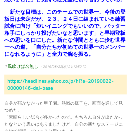
新たな目標は、このチームでの世界一。今後の登
板日は未定だが、２３、２４日に組まれている練習
試合に向け「短いイニングでもいいので、バッター
相手にしっかり投げたいなと思います」と早期登板
への思いを口にした。新たな仲間とともに歩む世界
一への道。「自分たちが初めての世界一のメンバー
になれるように」と全力で腕を振る。
1
風吹けば名無し
：2019/08/22(木) 21:12:52.72
https://headlines.yahoo.co.jp/hl?a=20190822-
00000146-dal-base
自身が届かなかった甲子園。熱戦の様子を、画面を通して見
つめた。
「素晴らしい試合が多かったので。もちろん自分が出たかっ
たなという思いはありましたけど、自分の新たなステージに