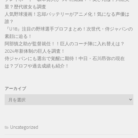
里？歴代彼女も調査
人気野球漫画！忘却バッテリーがアニメ化！気になる声優は
誰？
『U18』注目の野球選手プロフまとめ！次世代・侍ジャパンの
素顔に迫る！
阿部慎之助が監督就任！！巨人のコーチ陣に入れ替えは？
2024年新体制の巨人を調査！
侍ジャパンにも選出で覚醒に期待！中日・石川昂弥の現在
は？プロフや過去成績も紹介！
アーカイブ
ア
ー
カ
イ
ブ
Uncategorized