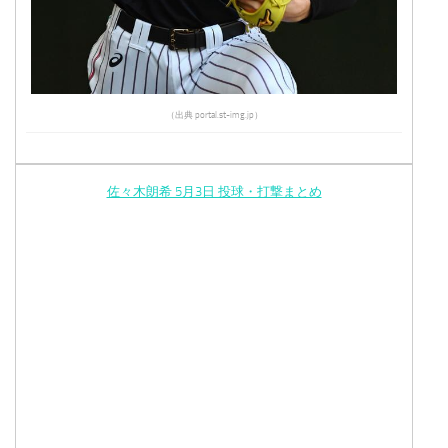
（出典 portal.st-img.jp）
佐々木朗希 5月3日 投球・打撃まとめ