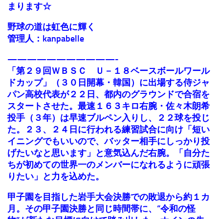
まります☆
野球の道は虹色に輝く
管理人：kanpabelle
———————————-
「第２９回ＷＢＳＣ Ｕ－１８ベースボールワール
ドカップ」（３０日開幕・韓国）に出場する侍ジャ
パン高校代表が２２日、都内のグラウンドで合宿を
スタートさせた。最速１６３キロ右腕・佐々木朗希
投手（３年）は早速ブルペン入りし、２２球を投じ
た。２３、２４日に行われる練習試合に向け「短い
イニングでもいいので、バッター相手にしっかり投
げたいなと思います」と意気込んだ右腕。「自分た
ちが初めての世界一のメンバーになれるように頑張
りたい」と力を込めた。
甲子園を目指した岩手大会決勝での敗退から約１カ
月。その甲子園決勝と同じ時間帯に、“令和の怪