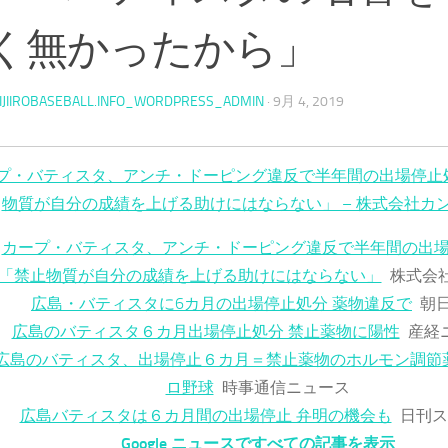
く無かったから」
IJIIROBASEBALL.INFO_WORDPRESS_ADMIN
·
9月 4, 2019
プ・バティスタ、アンチ・ドーピング違反で半年間の出場停止
物質が自分の成績を上げる助けにはならない」 – 株式会社カ
カープ・バティスタ、アンチ・ドーピング違反で半年間の出
「禁止物質が自分の成績を上げる助けにはならない」
株式会
広島・バティスタに6カ月の出場停止処分 薬物違反で
朝
広島のバティスタ６カ月出場停止処分 禁止薬物に陽性
産経
広島のバティスタ、出場停止６カ月＝禁止薬物のホルモン調節
ロ野球
時事通信ニュース
広島バティスタは６カ月間の出場停止 弁明の機会も
日刊ス
Google ニュースですべての記事を表示