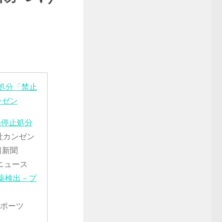
処分「禁止
ンゼン
場停止処分
社カンゼン
日新聞
ニュース
薬検出－プ
ポーツ