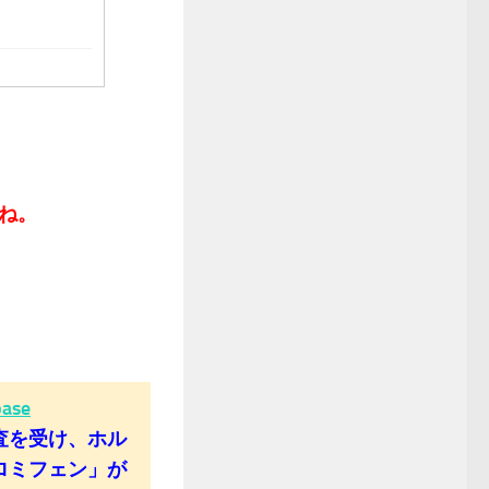
ね。
base
査を受け、ホル
ロミフェン」が