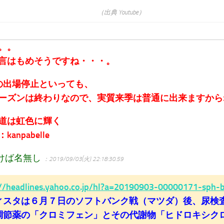
（出典 Youtube）
。。
言はもめそうですね・・・。
の出場停止といっても、
ーズンは終わりなので、実質来季は普通に出来ますから
道は虹色に輝く
anpabelle
けば名無し
：2019/09/03(火) 22:18:30.59
://headlines.yahoo.co.jp/hl?a=20190903-00000171-sph-
ィスタは６月７日のソフトバンク戦（マツダ）後、尿検
調節薬の「クロミフェン」とその代謝物「ヒドロキシク