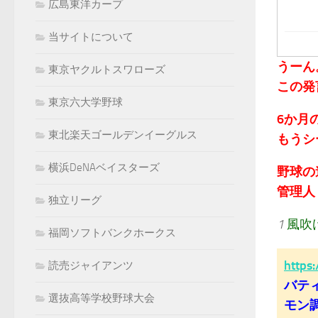
広島東洋カープ
当サイトについて
うーん
東京ヤクルトスワローズ
この発
東京六大学野球
6か月
東北楽天ゴールデンイーグルス
もうシ
横浜DeNAベイスターズ
野球の
管理人：k
独立リーグ
1
風吹
福岡ソフトバンクホークス
https
読売ジャイアンツ
バテ
選抜高等学校野球大会
モン