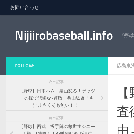
お問い合わせ
コンテンツへスキップ
Nijiirobaseball.info
『野球
FOLLOW:
広島東
次の記事
【
【野球】日本ハム・栗山怒る！ゲッツ
ーの嵐で悲惨な7連敗 栗山監督「も
う1歩もくそも無い！！」
査
前の記事
由
【野球】西武・投手陣の救世主☆ニー
ル様 8連勝！！今季9勝1敗の神成