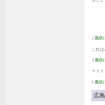
2
風吹
これは
3
風吹
？？？
4
風吹
広島