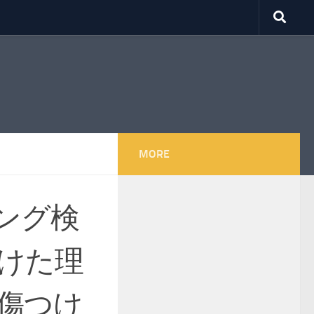
MORE
ング検
けた理
傷つけ