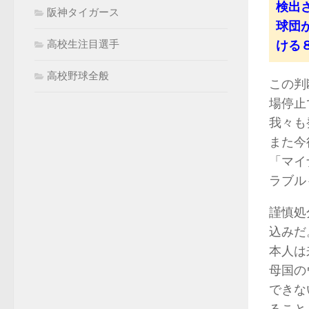
検出
阪神タイガース
球団
ける
高校生注目選手
高校野球全般
この判
場停止
我々も
また今
「マイ
ラブル
謹慎処
込みだ
本人は
母国の
できな
ること