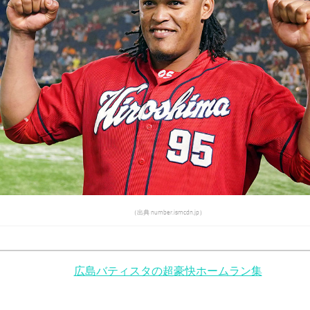
（出典 number.ismcdn.jp）
広島バティスタの超豪快ホームラン集