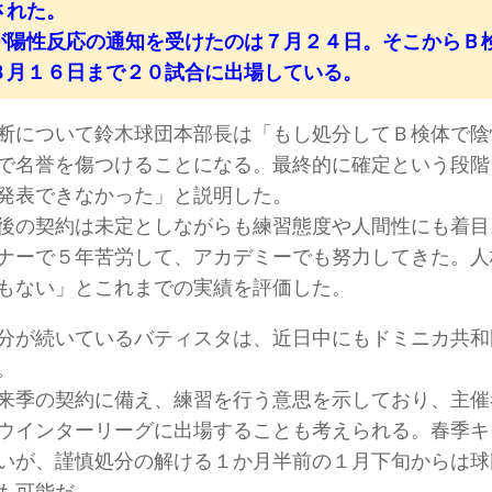
された。
が陽性反応の通知を受けたのは７月２４日。そこからＢ
８月１６日まで２０試合に出場している。
断について鈴木球団本部長は「もし処分してＢ検体で陰
で名誉を傷つけることになる。最終的に確定という段階
発表できなかった」と説明した。
後の契約は未定としながらも練習態度や人間性にも着目
ナーで５年苦労して、アカデミーでも努力してきた。人
もない」とこれまでの実績を評価した。
分が続いているバティスタは、近日中にもドミニカ共和
。
来季の契約に備え、練習を行う意思を示しており、主催
ウインターリーグに出場することも考えられる。春季キ
いが、謹慎処分の解ける１か月半前の１月下旬からは球
も可能だ。