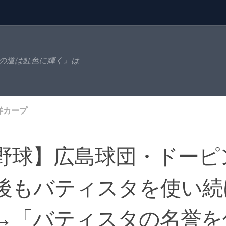
の道は虹色に輝く』は
洋カープ
野球】広島球団・ドーピ
後もバティスタを使い続
→「バティスタの名誉を