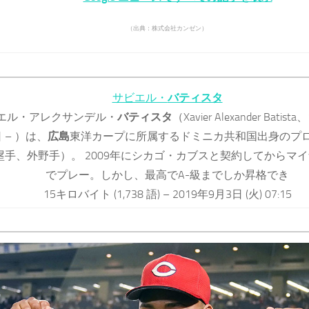
（出典：株式会社カンゼン）
サビエル・
バティスタ
エル・アレクサンデル・
バティスタ
（Xavier Alexander Batis
日 – ）は、
広島
東洋カープに所属するドミニカ共和国出身のプ
塁手、外野手）。 2009年にシカゴ・カブスと契約してからマ
でプレー。しかし、最高でA-級までしか昇格でき
15キロバイト (1,738 語) – 2019年9月3日 (火) 07:15