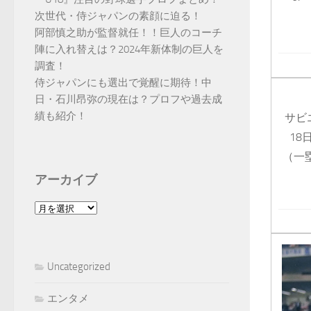
次世代・侍ジャパンの素顔に迫る！
阿部慎之助が監督就任！！巨人のコーチ
陣に入れ替えは？2024年新体制の巨人を
調査！
侍ジャパンにも選出で覚醒に期待！中
日・石川昂弥の現在は？プロフや過去成
績も紹介！
サビ
18
（一
アーカイブ
ア
ー
カ
イ
Uncategorized
ブ
エンタメ