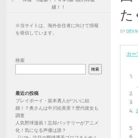
績！！
た
※
当サイトは、海外在住者に向けて情報
BY
DEV.N
を発信しています。
カー
検索
検索
最近の投稿
プレイボーイ・坂本勇人がついに結
婚！？奥さんは中川絵美里？歴代彼女も
調査
人気野球漫画！忘却バッテリーがアニメ
化！気になる声優は誰？
『U18』注目の野球選手プロフまとめ！