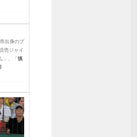
安市出身のプ
読売ジャイ
ん」、「
慎
部