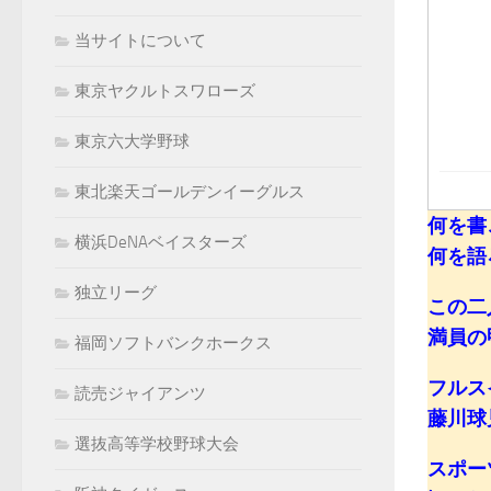
当サイトについて
東京ヤクルトスワローズ
東京六大学野球
東北楽天ゴールデンイーグルス
何を書
横浜DeNAベイスターズ
何を語
独立リーグ
この二
満員の
福岡ソフトバンクホークス
フルス
読売ジャイアンツ
藤川球
選抜高等学校野球大会
スポー