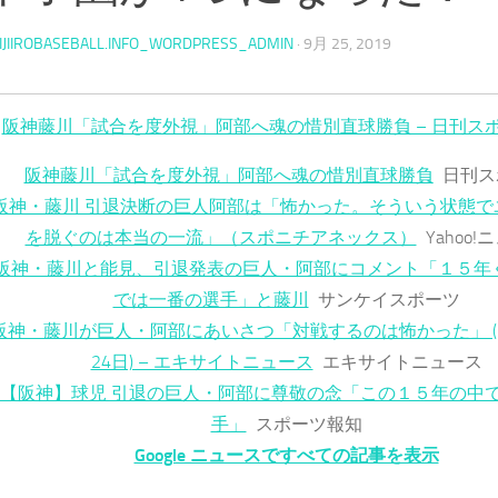
IJIIROBASEBALL.INFO_WORDPRESS_ADMIN
·
9月 25, 2019
阪神藤川「試合を度外視」阿部へ魂の惜別直球勝負 – 日刊ス
阪神藤川「試合を度外視」阿部へ魂の惜別直球勝負
日刊ス
阪神・藤川 引退決断の巨人阿部は「怖かった。そういう状態で
を脱ぐのは本当の一流」（スポニチアネックス）
Yahoo
阪神・藤川と能見、引退発表の巨人・阿部にコメント「１５年
では一番の選手」と藤川
サンケイスポーツ
阪神・藤川が巨人・阿部にあいさつ「対戦するのは怖かった」 (2
24日) – エキサイトニュース
エキサイトニュース
【阪神】球児 引退の巨人・阿部に尊敬の念「この１５年の中
手」
スポーツ報知
Google ニュースですべての記事を表示