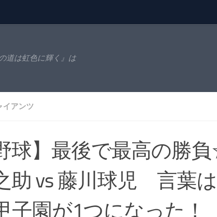
の道は虹色に輝く』は
ャイアンツ
野球】最後で最高の勝負
之助 vs 藤川球児 言葉
甲子園が1つになった！