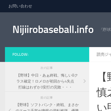
お問い合わせ
コンテンツへスキップ
Nijiirobaseball.info
『野球
FOLLOW:
読売ジ
次の記事
【
【野球】中日・あぁ終戦、悔しいBク
ラス確定！ロメロが初回から4失点
打線はわずか3安打の完敗・・・
慎
前の記事
い
【野球】ソフトバンク・終戦、まさか
のエース千賀が痛恨の逆転被弾、優勝