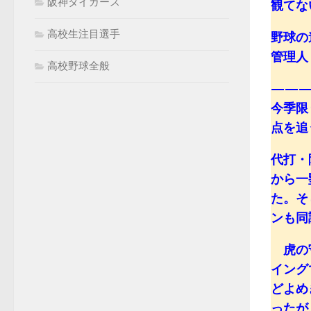
阪神タイガース
観てな
高校生注目選手
野球の
管理人：k
高校野球全般
——
今季限
点を追
代打・
から一
た。そ
ンも同
虎の守
イング
どよめ
ったが