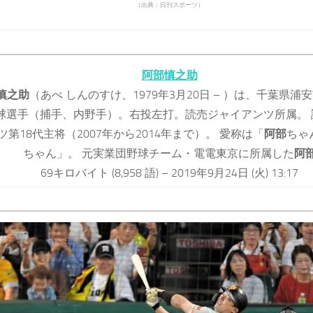
（出典：日刊スポーツ）
阿部慎之助
慎之助
（あべ しんのすけ、1979年3月20日 – ）は、千葉県浦
球選手（捕手、内野手）。右投左打。読売ジャイアンツ所属。 
ツ第18代主将（2007年から2014年まで）。 愛称は「
阿部
ちゃ
ちゃん」。 元実業団野球チーム・電電東京に所属した
阿
69キロバイト (8,958 語) – 2019年9月24日 (火) 13:17