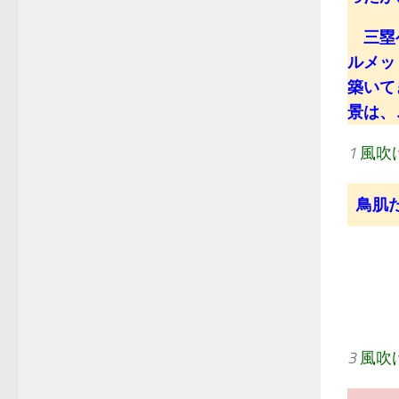
三塁ベ
ルメッ
築いて
景は、
1
風吹
鳥肌
3
風吹