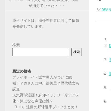
が消えていった・・・
BY
DEV.N
※
当サイトは、海外在住者に向けて情報
を発信しています。
検索
検索
最近の投稿
プレイボーイ・坂本勇人がついに結
婚！？奥さんは中川絵美里？歴代彼女も
調査
人気野球漫画！忘却バッテリーがアニメ
化！気になる声優は誰？
『U18』注目の野球選手プロフまとめ！