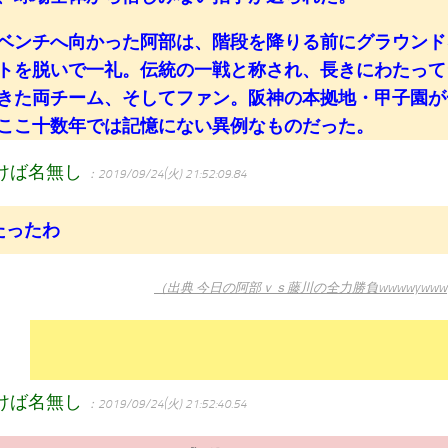
ンチへ向かった阿部は、階段を降りる前にグラウンド
トを脱いで一礼。伝統の一戦と称され、長きにわたって
きた両チーム、そしてファン。阪神の本拠地・甲子園が
ここ十数年では記憶にない異例なものだった。
けば名無し
：2019/09/24(火) 21:52:09.84
たったわ
（出典 今日の阿部ｖｓ藤川の全力勝負wwwwywwwyww
けば名無し
：2019/09/24(火) 21:52:40.54