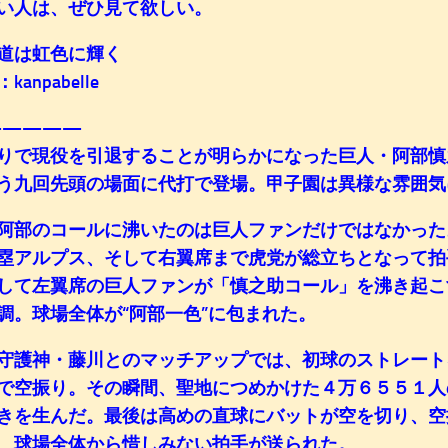
い人は、ぜひ見て欲しい。
道は虹色に輝く
anpabelle
—————
りで現役を引退することが明らかになった巨人・阿部慎
う九回先頭の場面に代打で登場。甲子園は異様な雰囲気
阿部のコールに沸いたのは巨人ファンだけではなかった
塁アルプス、そして右翼席まで虎党が総立ちとなって拍
して左翼席の巨人ファンが「慎之助コール」を沸き起こ
調。球場全体が“阿部一色”に包まれた。
護神・藤川とのマッチアップでは、初球のストレート
で空振り。その瞬間、聖地につめかけた４万６５５１人
きを生んだ。最後は高めの直球にバットが空を切り、空
、球場全体から惜しみない拍手が送られた。