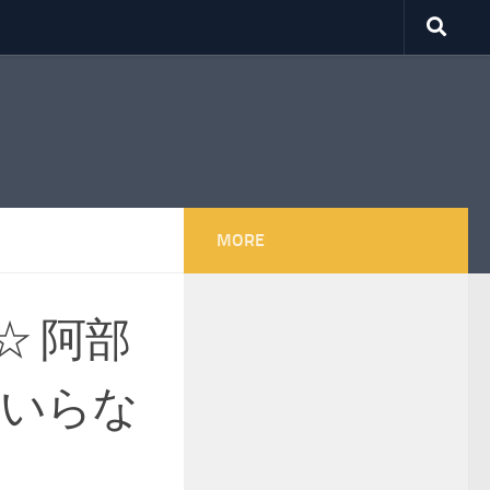
MORE
☆ 阿部
はいらな