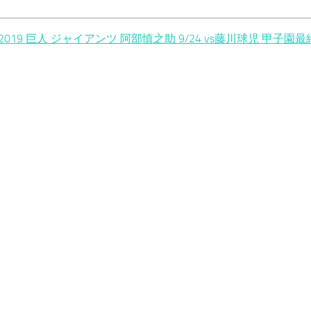
2019 巨人 ジャイアンツ 阿部慎之助 9/24 vs藤川球児 甲子園