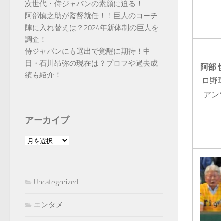
次世代・侍ジャパンの素顔に迫る！
阿部慎之助が監督就任！！巨人のコーチ
陣に入れ替えは？2024年新体制の巨人を
調査！
侍ジャパンにも選出で覚醒に期待！中
日・石川昂弥の現在は？プロフや過去成
阿部
績も紹介！
ロ野
アン
アーカイブ
ア
ー
カ
イ
Uncategorized
ブ
エンタメ