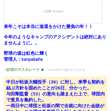
（出典 Youtube）
来年こそは本当に進退をかけた勝負の年！！
今年のようなキャンプのアクシデントは絶対にあり
ませんように。。
野球の道は虹色に輝く
管理人：kanpabelle
1
砂漠のマスカレード ★
：2019/09/27(金) 07:10:23.70
中日が松坂大輔投手（39）に対し、来季も契約を
結ぶ方針を固めたことが26日、分かった。
与田剛監督（53）の意向も踏まえた上で、球団内
で意見を集約した。
一両日中に球団と松坂の間で去就に向けた会談が