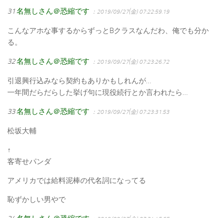
31
名無しさん＠恐縮です
：2019/09/27(金) 07:22:59.19
こんなアホな事するからずっとBクラスなんだわ、俺でも分か
る。
32
名無しさん＠恐縮です
：2019/09/27(金) 07:23:26.72
引退興行込みなら契約もありかもしれんが…
一年間だらだらした挙げ句に現役続行とか言われたら…
33
名無しさん＠恐縮です
：2019/09/27(金) 07:23:31.53
松坂大輔
↑
客寄せパンダ
アメリカでは給料泥棒の代名詞になってる
恥ずかしい男やで