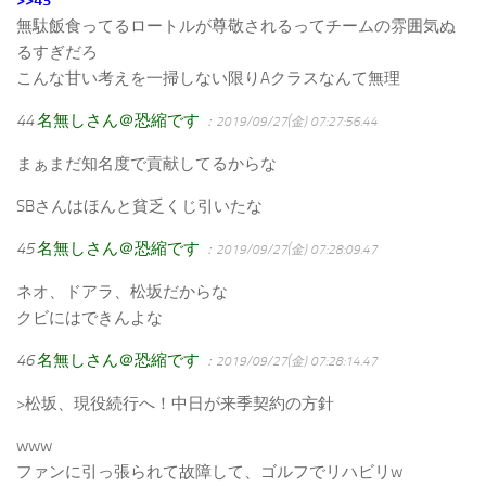
無駄飯食ってるロートルが尊敬されるってチームの雰囲気ぬ
るすぎだろ
こんな甘い考えを一掃しない限りAクラスなんて無理
44
名無しさん＠恐縮です
：2019/09/27(金) 07:27:56.44
まぁまだ知名度で貢献してるからな
SBさんはほんと貧乏くじ引いたな
45
名無しさん＠恐縮です
：2019/09/27(金) 07:28:09.47
ネオ、ドアラ、松坂だからな
クビにはできんよな
46
名無しさん＠恐縮です
：2019/09/27(金) 07:28:14.47
>松坂、現役続行へ！中日が来季契約の方針
www
ファンに引っ張られて故障して、ゴルフでリハビリw