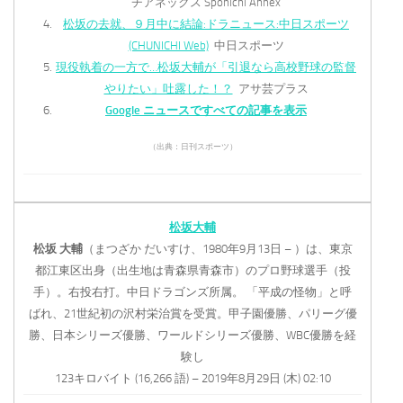
チアネックス Sponichi Annex
松坂の去就、９月中に結論:ドラニュース:中日スポーツ
(CHUNICHI Web)
中日スポーツ
現役執着の一方で…松坂大輔が「引退なら高校野球の監督
やりたい」吐露した！？
アサ芸プラス
Google ニュースですべての記事を表示
（出典：日刊スポーツ）
松坂大輔
松坂
大輔
（まつざか だいすけ、1980年9月13日 – ）は、東京
都江東区出身（出生地は青森県青森市）のプロ野球選手（投
手）。右投右打。中日ドラゴンズ所属。 「平成の怪物」と呼
ばれ、21世紀初の沢村栄治賞を受賞。甲子園優勝、パリーグ優
勝、日本シリーズ優勝、ワールドシリーズ優勝、WBC優勝を経
験し
123キロバイト (16,266 語) – 2019年8月29日 (木) 02:10