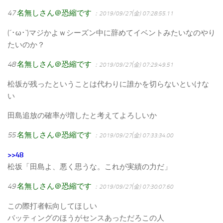
47
名無しさん＠恐縮です
：2019/09/27(金) 07:28:55.11
(´･ω･`)マジかよｗシーズン中に辞めてイベントみたいなのやり
たいのか？
48
名無しさん＠恐縮です
：2019/09/27(金) 07:29:49.51
松坂が残ったということは代わりに誰かを切らないといけな
い
田島追放の確率が増したと考えてよろしいか
55
名無しさん＠恐縮です
：2019/09/27(金) 07:33:34.00
>>48
松坂「田島よ、悪く思うな。これが実績の力だ」
49
名無しさん＠恐縮です
：2019/09/27(金) 07:30:07.60
この際打者転向してほしい
バッティングのほうがセンスあっただろこの人