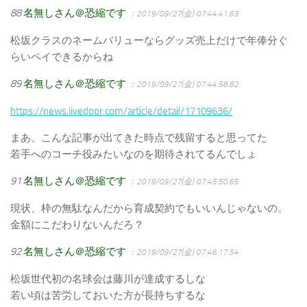
88
名無しさん＠恐縮です
：2019/09/27(金) 07:44:41.63
松坂クラスのネームバリューならグッズ売上だけで年俸分ぐ
らいペイできるからね
89
名無しさん＠恐縮です
：2019/09/27(金) 07:44:58.82
https://news.livedoor.com/article/detail/17109636/
まあ、こんな記事が出てきた時点で残留すると思ってた
若手へのコーチ役みたいなのを期待されてるんでしょ
91
名無しさん＠恐縮です
：2019/09/27(金) 07:45:50.65
現状、枠の無駄なんだから育成契約でもいいんじゃないの。
金額にこだわりないんだろ？
92
名無しさん＠恐縮です
：2019/09/27(金) 07:46:17.54
松坂世代初の名球会は藤川が達成するしな
若い頃は苦労しておいた方が長持ちするな