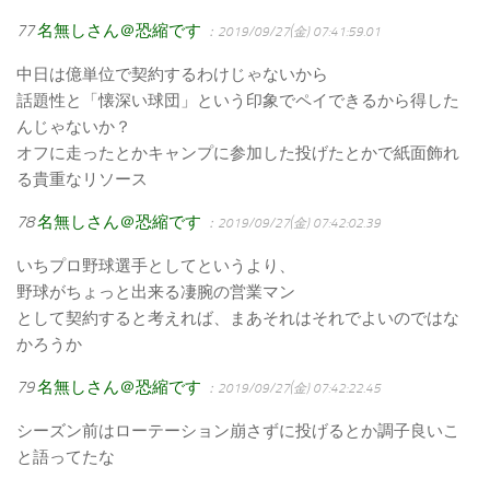
77
名無しさん＠恐縮です
：2019/09/27(金) 07:41:59.01
中日は億単位で契約するわけじゃないから
話題性と「懐深い球団」という印象でペイできるから得した
んじゃないか？
オフに走ったとかキャンプに参加した投げたとかで紙面飾れ
る貴重なリソース
78
名無しさん＠恐縮です
：2019/09/27(金) 07:42:02.39
いちプロ野球選手としてというより、
野球がちょっと出来る凄腕の営業マン
として契約すると考えれば、まあそれはそれでよいのではな
かろうか
79
名無しさん＠恐縮です
：2019/09/27(金) 07:42:22.45
シーズン前はローテーション崩さずに投げるとか調子良いこ
と語ってたな