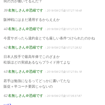
何の力が働いてるんだ？
39
名無しさん＠恐縮です
：2019/09/27(金) 07:27:16.48
阪神戦にはまだ通用するからええか
40
名無しさん＠恐縮です
：2019/09/27(金) 07:27:23.73
今度サボったら違約金とでも厳しい条件つけられたのかね
42
名無しさん＠恐縮です
：2019/09/27(金) 07:27:28.32
日本人投手で最高年俸でこのざまか
松坂ほどの実績あるならプライド持てよな
43
名無しさん＠恐縮です
：2019/09/27(金) 07:27:54.18
若手は勉強になるってどっかに書いてたな
販促＋半コーチ要因じゃないの
62
名無しさん＠恐縮です
：2019/09/27(金) 07:35:37.87
>>43