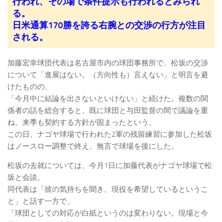
行われ、その場で条件提示も行われるとみられ
る。
日米通算170勝を誇る右腕との交渉の行方が注目
される。
加藤宏幸球団代表は名古屋市内の球団事務所で、松坂の交渉
について「進展はない。（方向性も）言えない」と明言を避
けたものの、
「今月中に結論を出さないといけない」と続けた。複数の関
係者の話を総合すると、既に球団と与田監督の間で議論を重
ね、来季も契約する方針が固まったという。
この日、ナゴヤ球場で行われた2軍の残留練習に参加した松坂
はノースロー調整で終え、無言で球場を後にした。
松坂の去就については、今月1日に加藤代表がナゴヤ球場で松
坂と会談。
同代表は「彼の気持ちを聞き、現役を希望しているというこ
と」と話す一方で、
「球団としての対応が白紙というのは変わりない。現場と今