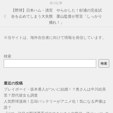
前の記事
【野球】日本ハム・清宮 やらかした！杉浦の完全試
合を止めてしまう大失態 栗山監督が苦言「しっかり
捕れ！」
※
当サイトは、海外在住者に向けて情報を発信しています。
検索
検索
最近の投稿
プレイボーイ・坂本勇人がついに結婚！？奥さんは中川絵美
里？歴代彼女も調査
人気野球漫画！忘却バッテリーがアニメ化！気になる声優は
誰？