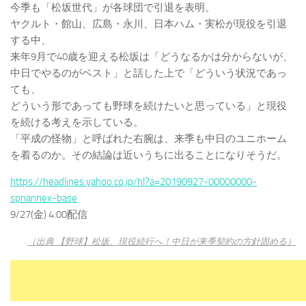
今季も「松坂世代」が各球団で引退を表明。
ヤクルト・館山、広島・永川、日本ハム・実松が現役を引退
する中、
来年9月で40歳を迎える松坂は「どうなるかは分からないが、
中日でやるのがベスト」と話した上で「どういう状況であっ
ても、
どういう形であっても野球を続けたいと思っている」と現役
を続ける考えを示している。
「平成の怪物」と呼ばれた右腕は、来季も中日のユニホーム
を着るのか。その結論は近いうちに出ることになりそうだ。
https://headlines.yahoo.co.jp/hl?a=20190927-00000000-
spnannex-base
9/27(金) 4:00配信
（出典 【野球】松坂、現役続行へ！中日が来季契約の方針固める）