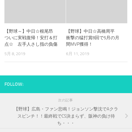
【野球～】中日☆根尾昂
【野球】中日☆高橋周平
ついに実戦復帰！安打＆打
衝撃の猛打賞8回で5月の月
点☆ 左手人さし指の負傷
間MVP獲得！
5月 8, 2019
6月 11, 2019
FOLLOW:
次の記事
【野球】広島・ファン悲鳴！ジョンソン撃沈でAクラ
スピンチ！！最終戦でCS決まらず、阪神の負け待
ち・・・