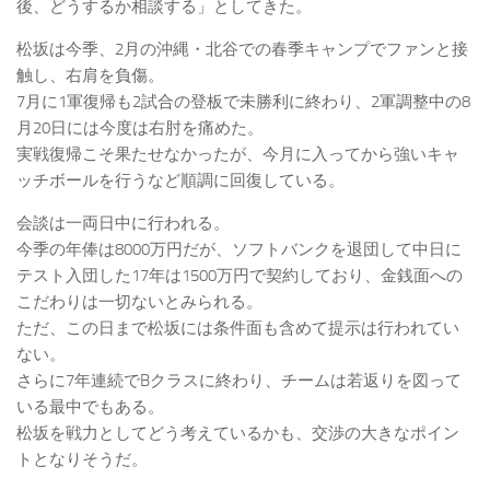
後、どうするか相談する」としてきた。
松坂は今季、2月の沖縄・北谷での春季キャンプでファンと接
触し、右肩を負傷。
7月に1軍復帰も2試合の登板で未勝利に終わり、2軍調整中の8
月20日には今度は右肘を痛めた。
実戦復帰こそ果たせなかったが、今月に入ってから強いキャ
ッチボールを行うなど順調に回復している。
会談は一両日中に行われる。
今季の年俸は8000万円だが、ソフトバンクを退団して中日に
テスト入団した17年は1500万円で契約しており、金銭面への
こだわりは一切ないとみられる。
ただ、この日まで松坂には条件面も含めて提示は行われてい
ない。
さらに7年連続でBクラスに終わり、チームは若返りを図って
いる最中でもある。
松坂を戦力としてどう考えているかも、交渉の大きなポイン
トとなりそうだ。