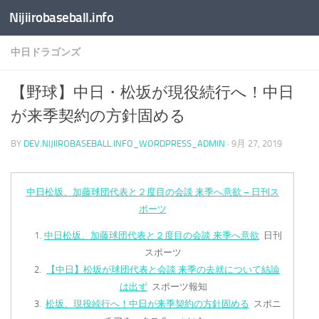
Nijiirobaseball.info
コンテンツへスキップ
中日ドラゴンズ
【野球】中日・松坂が現役続行へ！中日
が来季契約の方針固める
BY
DEV.NIJIIROBASEBALL.INFO_WORDPRESS_ADMIN
·
9月 27, 2019
中日松坂、加藤球団代表と２度目の会談 来季へ意欲 – 日刊ス
ポーツ
中日松坂、加藤球団代表と２度目の会談 来季へ意欲
日刊
スポーツ
【中日】松坂が球団代表と会談 来季の去就について結論
は出ず
スポーツ報知
松坂、現役続行へ！中日が来季契約の方針固める
スポニ