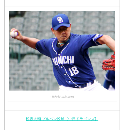
（出典 dot.asahi.com）
松坂大輔 ブルペン投球【中日ドラゴンズ】