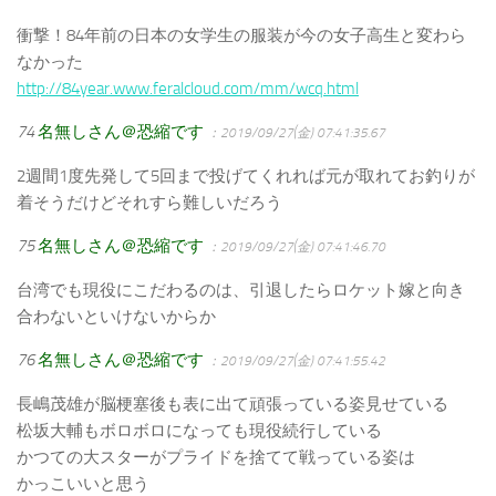
衝撃！84年前の日本の女学生の服装が今の女子高生と変わら
なかった
http://84year.www.feralcloud.com/mm/wcq.html
74
名無しさん＠恐縮です
：2019/09/27(金) 07:41:35.67
2週間1度先発して5回まで投げてくれれば元が取れてお釣りが
着そうだけどそれすら難しいだろう
75
名無しさん＠恐縮です
：2019/09/27(金) 07:41:46.70
台湾でも現役にこだわるのは、引退したらロケット嫁と向き
合わないといけないからか
76
名無しさん＠恐縮です
：2019/09/27(金) 07:41:55.42
長嶋茂雄が脳梗塞後も表に出て頑張っている姿見せている
松坂大輔もボロボロになっても現役続行している
かつての大スターがプライドを捨てて戦っている姿は
かっこいいと思う