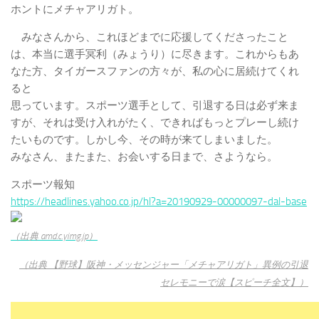
ホントにメチャアリガト。
みなさんから、これほどまでに応援してくださったこと
は、本当に選手冥利（みょうり）に尽きます。これからもあ
なた方、タイガースファンの方々が、私の心に居続けてくれ
ると
思っています。スポーツ選手として、引退する日は必ず来ま
すが、それは受け入れがたく、できればもっとプレーし続け
たいものです。しかし今、その時が来てしまいました。
みなさん、またまた、お会いする日まで、さようなら。
スポーツ報知
https://headlines.yahoo.co.jp/hl?a=20190929-00000097-dal-base
（出典 amd.c.yimg.jp）
（出典 【野球】阪神・メッセンジャー「メチャアリガト」異例の引退
セレモニーで涙【スピーチ全文】）