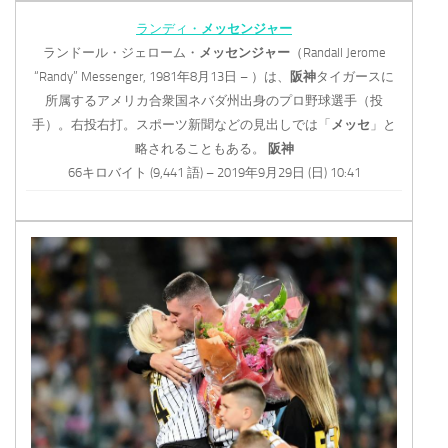
ランディ・
メッセンジャー
ランドール・ジェローム・
メッセンジャー
（Randall Jerome
“Randy” Messenger, 1981年8月13日 – ）は、
阪神
タイガースに
所属するアメリカ合衆国ネバダ州出身のプロ野球選手（投
手）。右投右打。スポーツ新聞などの見出しでは「
メッセ
」と
略されることもある。
阪神
66キロバイト (9,441 語) – 2019年9月29日 (日) 10:41