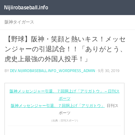
Nijiirobaseball.info
コンテンツへスキップ
阪神タイガース
【野球】阪神・笑顔と熱いキス！メッセ
ンジャーの引退試合！！「ありがとう、
虎史上最強の外国人投手！」
BY
DEV.NIJIIROBASEBALL.INFO_WORDPRESS_ADMIN
·
9月 30, 2019
阪神メッセンジャー引退、７回胴上げ「アリガトウ」 – 日刊ス
ポーツ
阪神メッセンジャー引退、７回胴上げ「アリガトウ」
日刊ス
ポーツ
（出典：日刊スポーツ）