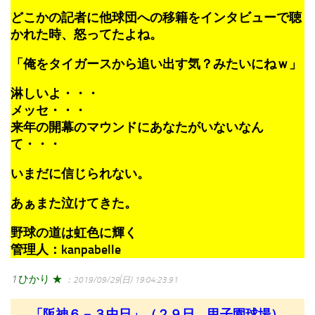
どこかの記者に他球団への移籍をインタビューで聴
かれた時、怒ってたよね。
「俺をタイガースから追い出す気？みたいにねｗ」
淋しいよ・・・
メッセ・・・
来年の開幕のマウンドにあなたがいないなん
て・・・
いまだに信じられない。
あぁまた泣けてきた。
野球の道は虹色に輝く
管理人：kanpabelle
1
ひかり ★
：2019/09/29(日) 19:04:23.91
「阪神６－３中日」（２９日、甲子園球場）