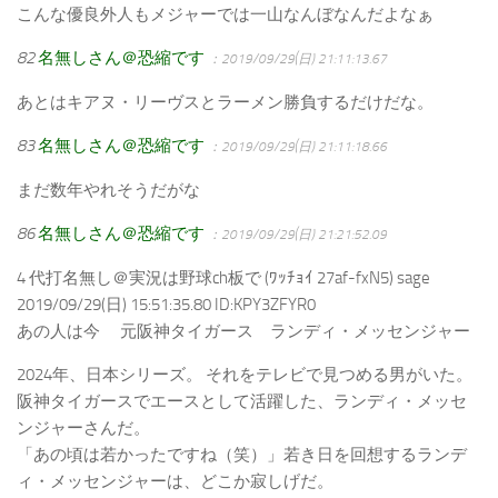
こんな優良外人もメジャーでは一山なんぼなんだよなぁ
82
名無しさん＠恐縮です
：2019/09/29(日) 21:11:13.67
あとはキアヌ・リーヴスとラーメン勝負するだけだな。
83
名無しさん＠恐縮です
：2019/09/29(日) 21:11:18.66
まだ数年やれそうだがな
86
名無しさん＠恐縮です
：2019/09/29(日) 21:21:52.09
4 代打名無し＠実況は野球ch板で (ﾜｯﾁｮｲ 27af-fxN5) sage
2019/09/29(日) 15:51:35.80 ID:KPY3ZFYR0
あの人は今 元阪神タイガース ランディ・メッセンジャー
2024年、日本シリーズ。 それをテレビで見つめる男がいた。
阪神タイガースでエースとして活躍した、ランディ・メッセ
ンジャーさんだ。
「あの頃は若かったですね（笑）」若き日を回想するランデ
ィ・メッセンジャーは、どこか寂しげだ。