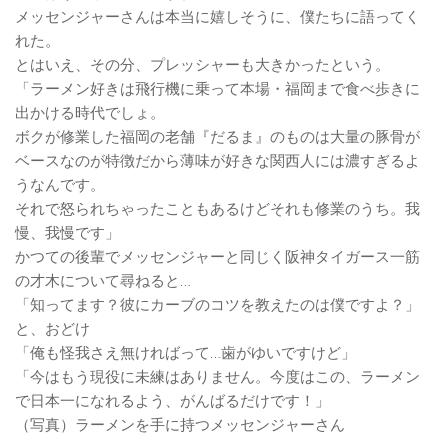
メッセンジャーさんは本当に嬉しそうに、僕たちに語ってく
れた。
とはいえ、その分、プレッシャーも大きかったという。
「ラーメン好きは飛行機に乗って本場・福岡まで食べ歩きに
出かける時代でしょ。
ボクが修業した福岡の老舗『だるま』のものは大量の豚骨が
ベースなのが特徴だから薄味が好きな関西人には濃すぎるよ
うなんです。
それで怒られちゃったこともあるけどそれも修業のうち。我
慢、我慢です」
かつての後輩でメッセンジャーと同じく阪神タイガース一筋
の才木について尋ねると…
「知ってます？彼にカーブのコツを教えたのは僕ですよ？」
と、おどけ
「俺も怪我さえ無ければって…歯がゆいですけど」
「今はもう現役に未練はありません。今度はこの、ラーメン
で日本一になれるよう、がんばるだけです！」
（写真）ラーメンを手に持つメッセンジャーさん