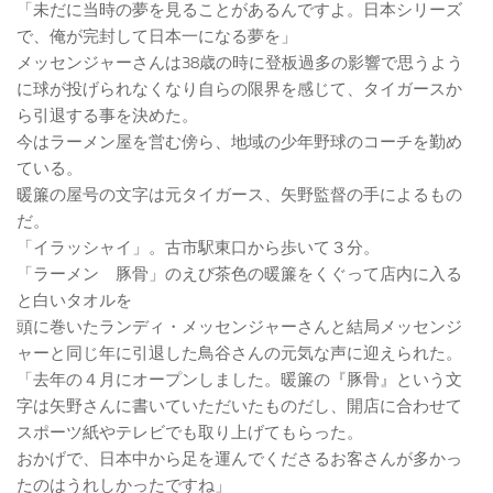
「未だに当時の夢を見ることがあるんですよ。日本シリーズ
で、俺が完封して日本一になる夢を」
メッセンジャーさんは38歳の時に登板過多の影響で思うよう
に球が投げられなくなり自らの限界を感じて、タイガースか
ら引退する事を決めた。
今はラーメン屋を営む傍ら、地域の少年野球のコーチを勤め
ている。
暖簾の屋号の文字は元タイガース、矢野監督の手によるもの
だ。
「イラッシャイ」。古市駅東口から歩いて３分。
「ラーメン 豚骨」のえび茶色の暖簾をくぐって店内に入る
と白いタオルを
頭に巻いたランディ・メッセンジャーさんと結局メッセンジ
ャーと同じ年に引退した鳥谷さんの元気な声に迎えられた。
「去年の４月にオープンしました。暖簾の『豚骨』という文
字は矢野さんに書いていただいたものだし、開店に合わせて
スポーツ紙やテレビでも取り上げてもらった。
おかげで、日本中から足を運んでくださるお客さんが多かっ
たのはうれしかったですね」