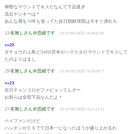
神聖なマウンドでキスだなんて下品過ぎ
流石ヤンキーは＊
あんな屑を10年も使ってた反日朝鮮球団は今すぐ潰れろ
23
名無しさん＠恐縮です
：2019/09/29(日) 19:28:52.90
>>20
ダチョウの上島とDeNA宮本がハマスタのマウンドでキスして
たのよりはまし
29
名無しさん＠恐縮です
：2019/09/29(日) 19:33:08.77
>>23
在日チョンコロがファビョってんぞー
お前らは全部下品なんだよ＊
21
名無しさん＠恐縮です
：2019/09/29(日) 19:24:23.32
ベイファンだけど
ハンチンがＣＳでて日本一になったほうが盛り上がるわ