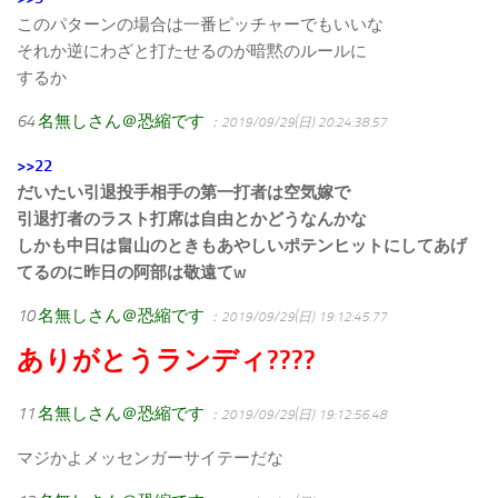
このパターンの場合は一番ピッチャーでもいいな
それか逆にわざと打たせるのが暗黙のルールに
するか
64
名無しさん＠恐縮です
：2019/09/29(日) 20:24:38.57
>>22
だいたい引退投手相手の第一打者は空気嫁で
引退打者のラスト打席は自由とかどうなんかな
しかも中日は畠山のときもあやしいポテンヒットにしてあげ
てるのに昨日の阿部は敬遠てw
10
名無しさん＠恐縮です
：2019/09/29(日) 19:12:45.77
ありがとうランディ????
11
名無しさん＠恐縮です
：2019/09/29(日) 19:12:56.48
マジかよメッセンガーサイテーだな