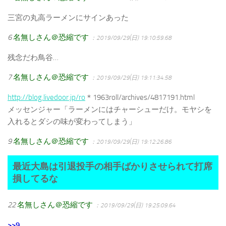
三宮の丸高ラーメンにサインあった
6
名無しさん＠恐縮です
：2019/09/29(日) 19:10:59.68
残念だわ鳥谷…
7
名無しさん＠恐縮です
：2019/09/29(日) 19:11:34.58
http://blog.livedoor.jp/ro
＊1963roll/archives/4817191.html
メッセンジャー「ラーメンにはチャーシューだけ。モヤシを
入れるとダシの味が変わってしまう」
9
名無しさん＠恐縮です
：2019/09/29(日) 19:12:26.86
最近大島は引退投手の相手ばかりさせられて打席
損してるな
22
名無しさん＠恐縮です
：2019/09/29(日) 19:25:09.64
>>9