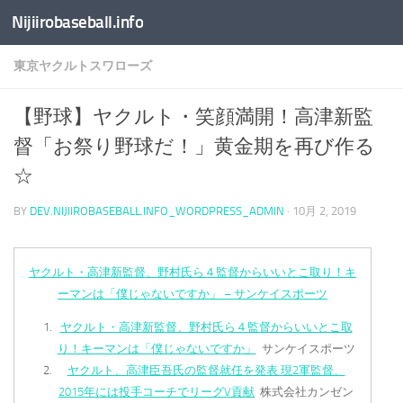
Nijiirobaseball.info
コンテンツへスキップ
東京ヤクルトスワローズ
【野球】ヤクルト・笑顔満開！高津新監
督「お祭り野球だ！」黄金期を再び作る
☆
BY
DEV.NIJIIROBASEBALL.INFO_WORDPRESS_ADMIN
·
10月 2, 2019
ヤクルト・高津新監督、野村氏ら４監督からいいとこ取り！キ
ーマンは「僕じゃないですか」 – サンケイスポーツ
ヤクルト・高津新監督、野村氏ら４監督からいいとこ取
り！キーマンは「僕じゃないですか」
サンケイスポーツ
ヤクルト、高津臣吾氏の監督就任を発表 現2軍監督、
2015年には投手コーチでリーグV貢献
株式会社カンゼン