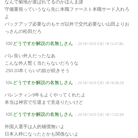
なんで菊地が選ばれてるのかほんま謎
守備重視っていうなら先に本職ファースト本職サード入れろ
よ
バックアップ必要なのもケガ以外で交代必要ない山田よりお
っさんの松田だろ
100
どうですか解説の名無しさん
：2019/10/01(火) 18:14:07.84
バレ良い外人だったなあ
こんな外人暫く当たらないだろうな
.250 20本くらいの奴が続きそう
104
どうですか解説の名無しさん
：2019/10/01(火) 18:16:39.29
バレンティン9年もよくやってくれたよ
本当は神宮で引退まで見送りたいけど
105
どうですか解説の名無しさん
：2019/10/01(火) 18:17:22.99
外国人選手は人的補償無いよ
日本人枠になったとかも関係ないよ