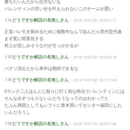
勝ちたいんだから仕方ないな
バレンティンの言い分を叶えられないこのチームが悪い
114
どうですか解説の名無しさん
：2019/10/01(火) 18:26:41.71
正直バレ引き留めるために複数年なんて結んだら世代交代進
まず更に暗黒化する
村上が悲しみそうなのが引っかかるが
115
どうですか解説の名無しさん
：2019/10/01(火) 18:26:55.78
バクソ消えたから来年は期待できるな
116
どうですか解説の名無しさん
：2019/10/01(火) 18:27:17.06
Bランク二人ほんとに取りに行く気な時点でバレンティンには
そんな出すつもりないんだろうなってのはわかってた
たぶん球団としてもレフトに青木置いてセンター福田にした
いんだろうし
119
どうですか解説の名無しさん
：2019/10/01(火) 18:28:31.80