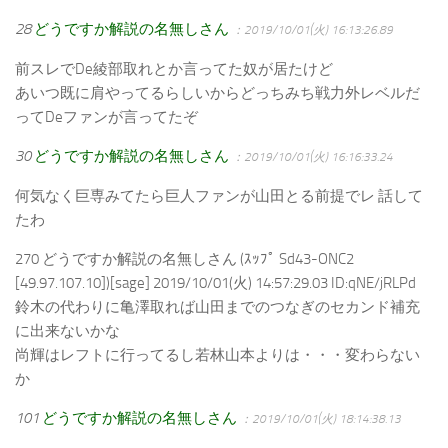
28
どうですか解説の名無しさん
：2019/10/01(火) 16:13:26.89
前スレでDe綾部取れとか言ってた奴が居たけど
あいつ既に肩やってるらしいからどっちみち戦力外レベルだ
ってDeファンが言ってたぞ
30
どうですか解説の名無しさん
：2019/10/01(火) 16:16:33.24
何気なく巨専みてたら巨人ファンが山田とる前提でレ 話して
たわ
270 どうですか解説の名無しさん (ｽｯﾌﾟ Sd43-ONC2
[49.97.107.10])[sage] 2019/10/01(火) 14:57:29.03 ID:qNE/jRLPd
鈴木の代わりに亀澤取れば山田までのつなぎのセカンド補充
に出来ないかな
尚輝はレフトに行ってるし若林山本よりは・・・変わらない
か
101
どうですか解説の名無しさん
：2019/10/01(火) 18:14:38.13