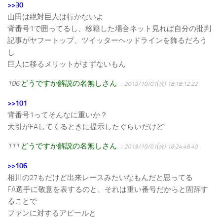
>>30
山田は絶対巨人は行かないよ
背番号1で囲ってるし、移籍した場合ネット見れば自分の批判
記事がヤフートップ、ツイッターヘッドラインを飾るだろう
し
巨人に移るメリットがまずないもん
106
どうですか解説の名無しさん
：2019/10/01(火) 18:18:12.22
>>101
背番号1ってそんなに重いか？
大引がFAしてくるときに提示したぐらいだけど
111
どうですか解説の名無しさん
：2019/10/01(火) 18:24:46.40
>>106
相川の27もだけど出来レースみたいなもんだと思ってる
FA選手に敬意を表するのと、それは重い番号だからと固辞す
ることで
ファンに対するアピールと