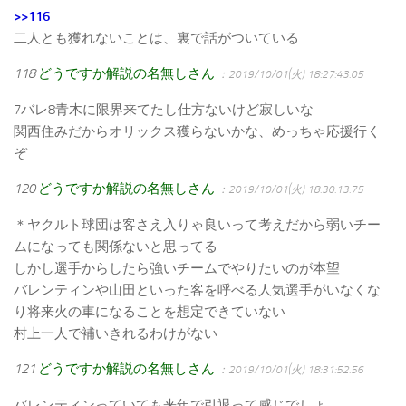
>>116
二人とも獲れないことは、裏で話がついている
118
どうですか解説の名無しさん
：2019/10/01(火) 18:27:43.05
7バレ8青木に限界来てたし仕方ないけど寂しいな
関西住みだからオリックス獲らないかな、めっちゃ応援行く
ぞ
120
どうですか解説の名無しさん
：2019/10/01(火) 18:30:13.75
＊ヤクルト球団は客さえ入りゃ良いって考えだから弱いチー
ムになっても関係ないと思ってる
しかし選手からしたら強いチームでやりたいのが本望
バレンティンや山田といった客を呼べる人気選手がいなくな
り将来火の車になることを想定できていない
村上一人で補いきれるわけがない
121
どうですか解説の名無しさん
：2019/10/01(火) 18:31:52.56
バレンティンっていても来年で引退って感じでしょ