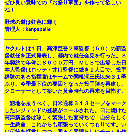
ぜひ良い意味での『お祭り軍団』を作って欲しい
ね！
野球の道は虹色に輝く
管理人：kanpabelle
¯¯¯¯¯¯¯¯¯¯¯¯¯¯¯¯¯¯¯¯¯¯¯
ヤクルトは１日、高津臣吾２軍監督（５０）の新監
督就任を正式発表し、都内で就任会見を行った。３
年契約で年俸は８０００万円。ＭＬＢで出場した日
本人監督はロッテ・井口監督に続き２人目で、投手
経験のある指揮官はチームで関根潤三氏以来３１季
ぶり。今季最下位の要因となった投手陣を再建し、
クローザーとして築いた黄金時代の再来を目指す。
窮地を救うべく、日米通算３１３セーブをマーク
したレジェンドの登板がコールされた。日に焼けた
高津新監督は珍しく緊張した面持ちで「自分らしく
一生懸命、これからも頑張っていくつもりです。い
い伝統を継承しつつ、明るく素晴らしいチームを作