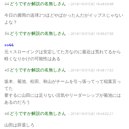
44
どうですか解説の名無しさん
：2019/10/01(火) 16:48:03.68
今日の廣岡の送球2つほどやばかったんだがイップスじゃない
よな？
54
どうですか解説の名無しさん
：2019/10/01(火) 16:59:07.56
>>44
元々スローイングは安定してた方なのに最近は荒れてるから
軽くなりかけの可能性はある
45
どうですか解説の名無しさん
：2019/10/01(火) 16:48:17.52
坂本、菊池、松田、秋山がチームを引っ張ってって稲葉言っ
てた
要するに山田には足りない活気やリーダーシップが菊池には
あるのだろう
46
どうですか解説の名無しさん
：2019/10/01(火) 16:49:02.21
山田は辞退しろ