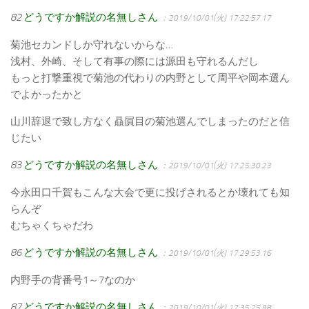
82
どうですか解説の名無しさん
：2019/10/01(火) 17:22:57.17
菊池セカンドしか守れないからな…
浅村、外崎、そして有事の際には源田も守れるんだし
もっと打撃重視で菊池の代わりの内野として周平や岡本選ん
でよかったかと
山川辞退で致し方なく贔屓目の菊池選んでしまったのだと信
じたい
83
どうですか解説の名無しさん
：2019/10/01(火) 17:25:30.23
今永田口千賀もこんな大会で更に投げされるとか壊れても知
らんぞ
むちゃくちゃだわ
86
どうですか解説の名無しさん
：2019/10/01(火) 17:29:53.16
内野手の背番号1～7なのか
87
どうですか解説の名無しさん
：2019/10/01(火) 17:35:25.98