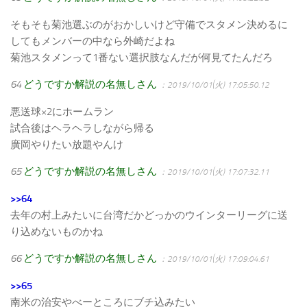
そもそも菊池選ぶのがおかしいけど守備でスタメン決めるに
してもメンバーの中なら外崎だよね
菊池スタメンって1番ない選択肢なんだが何見てたんだろ
64
どうですか解説の名無しさん
：2019/10/01(火) 17:05:50.12
悪送球×2にホームラン
試合後はヘラヘラしながら帰る
廣岡やりたい放題やんけ
65
どうですか解説の名無しさん
：2019/10/01(火) 17:07:32.11
>>64
去年の村上みたいに台湾だかどっかのウインターリーグに送
り込めないものかね
66
どうですか解説の名無しさん
：2019/10/01(火) 17:09:04.61
>>65
南米の治安やべーところにブチ込みたい