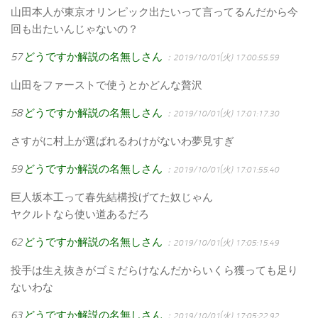
山田本人が東京オリンピック出たいって言ってるんだから今
回も出たいんじゃないの？
57
どうですか解説の名無しさん
：2019/10/01(火) 17:00:55.59
山田をファーストで使うとかどんな贅沢
58
どうですか解説の名無しさん
：2019/10/01(火) 17:01:17.30
さすがに村上が選ばれるわけがないわ夢見すぎ
59
どうですか解説の名無しさん
：2019/10/01(火) 17:01:55.40
巨人坂本工って春先結構投げてた奴じゃん
ヤクルトなら使い道あるだろ
62
どうですか解説の名無しさん
：2019/10/01(火) 17:05:15.49
投手は生え抜きがゴミだらけなんだからいくら獲っても足り
ないわな
63
どうですか解説の名無しさん
：2019/10/01(火) 17:05:22.92