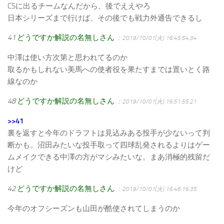
CSに出るチームなんだから、後でええやろ
日本シリーズまで行けば、その後でも戦力外通告できるし
41
どうですか解説の名無しさん
：2019/10/01(火) 16:45:54.34
中澤は使い方次第と思われてるのか
取るかもしれない美馬への使者役を果たすまでは置いとく路
線なのか
48
どうですか解説の名無しさん
：2019/10/01(火) 16:51:55.21
>>41
裏を返すと今年のドラフトは見込みある投手が少ないって判
断かも。沼田みたいな投手取って四球乱発されるよりはゲー
ムメイクできる中澤の方がマシみたいな。まあ消極的残留だ
けど
42
どうですか解説の名無しさん
：2019/10/01(火) 16:46:16.35
今年のオフシーズンも山田が酷使されてしまうのか