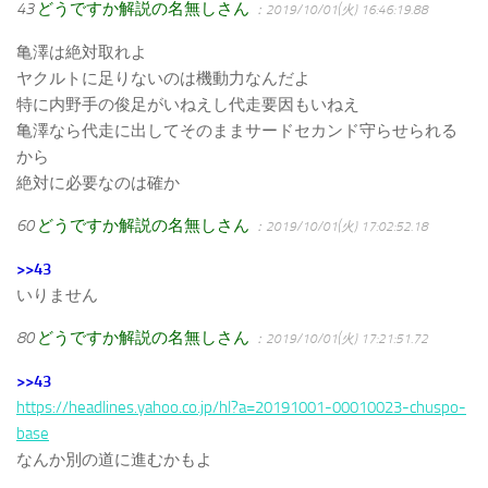
43
どうですか解説の名無しさん
：2019/10/01(火) 16:46:19.88
亀澤は絶対取れよ
ヤクルトに足りないのは機動力なんだよ
特に内野手の俊足がいねえし代走要因もいねえ
亀澤なら代走に出してそのままサードセカンド守らせられる
から
絶対に必要なのは確か
60
どうですか解説の名無しさん
：2019/10/01(火) 17:02:52.18
>>43
いりません
80
どうですか解説の名無しさん
：2019/10/01(火) 17:21:51.72
>>43
https://headlines.yahoo.co.jp/hl?a=20191001-00010023-chuspo-
base
なんか別の道に進むかもよ