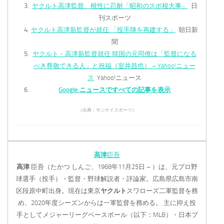
ヤクルト高津監督、根性に忍耐「昭和のスポ根大事」
日
刊スポーツ
ヤクルト高津新監督が就任 「投手陣を再建する」
朝日新
聞
ヤクルト・高津新監督就任 韓国の元同僚は「監督になる
べき尊敬できる人」と祝福（室井昌也） – Yahoo!ニュー
ス
Yahoo!ニュース
Google ニュースですべての記事を表示
（出典：サンケイスポーツ）
高津
臣吾
高津
臣吾（たかつ しんご、1968年11月25日 – ）は、元プロ野
球選手（投手）・監督・野球解説者・評論家。広島県広島市南
区段原中町出身。現在は東京
ヤクルト
スワローズ二軍監督を務
め、2020年度シーズンからは一軍監督を務める。 主に抑え投
手としてメジャーリーグベースボール（以下：MLB）・日本プ