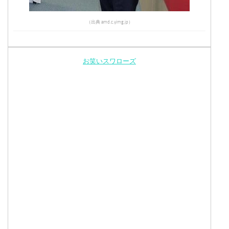
（出典 amd.c.yimg.jp）
お笑いスワローズ