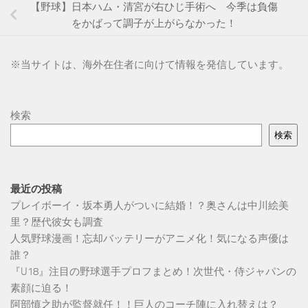
【野球】日本ハム・清宮が右ひじ手術へ 今季は負傷
をかばって調子が上がらなかった！
※
当サイトは、海外在住者に向けて情報を発信しています。
検索
検索
最近の投稿
プレイボーイ・坂本勇人がついに結婚！？奥さんは中川絵美
里？歴代彼女も調査
人気野球漫画！忘却バッテリーがアニメ化！気になる声優は
誰？
『U18』注目の野球選手プロフまとめ！次世代・侍ジャパンの
素顔に迫る！
阿部慎之助が監督就任！！巨人のコーチ陣に入れ替えは？