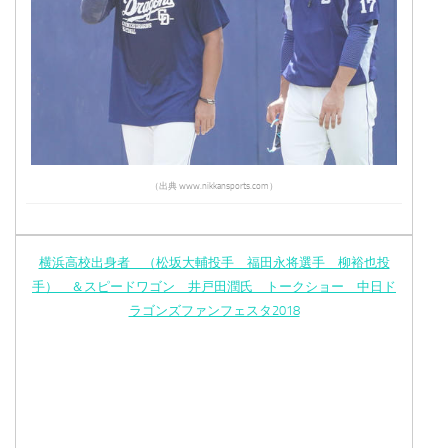
（出典 www.nikkansports.com）
横浜高校出身者 （松坂大輔投手 福田永将選手 柳裕也投
手） ＆スピードワゴン 井戸田潤氏 トークショー 中日ド
ラゴンズファンフェスタ2018