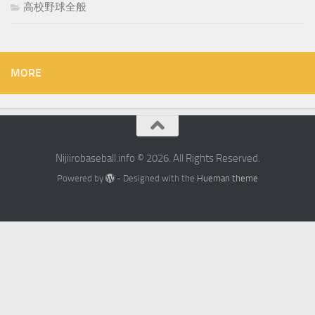
高校野球全般
MORE
Nijiirobaseball.info © 2026. All Rights Reserved.
Powered by
- Designed with the
Hueman theme