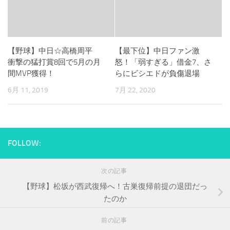
【野球】中日☆高橋周平
【最下位】中日ファン激
衝撃の猛打賞8回で5月の月
怒！「弱すぎる」借金7、さ
間MVP獲得！
らにビシエドが負傷退場
6月 11, 2019
7月 22, 2020
FOLLOW:
次の記事
【野球】松坂が西武復帰へ！古巣復帰前提の退団だっ
たのか
前の記事