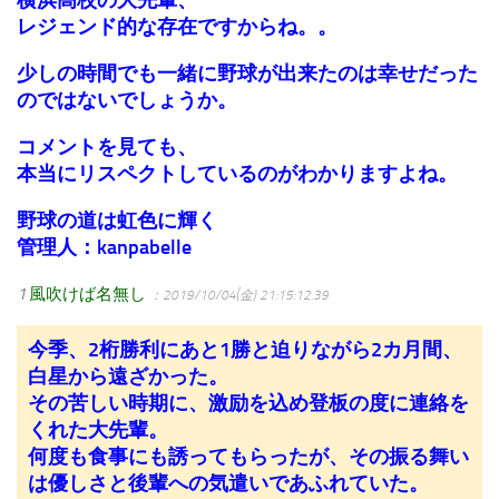
レジェンド的な存在ですからね。。
少しの時間でも一緒に野球が出来たのは幸せだった
のではないでしょうか。
コメントを見ても、
本当にリスペクトしているのがわかりますよね。
野球の道は虹色に輝く
管理人：kanpabelle
1
風吹けば名無し
：2019/10/04(金) 21:15:12.39
今季、2桁勝利にあと1勝と迫りながら2カ月間、
白星から遠ざかった。
その苦しい時期に、激励を込め登板の度に連絡を
くれた大先輩。
何度も食事にも誘ってもらったが、その振る舞い
は優しさと後輩への気遣いであふれていた。