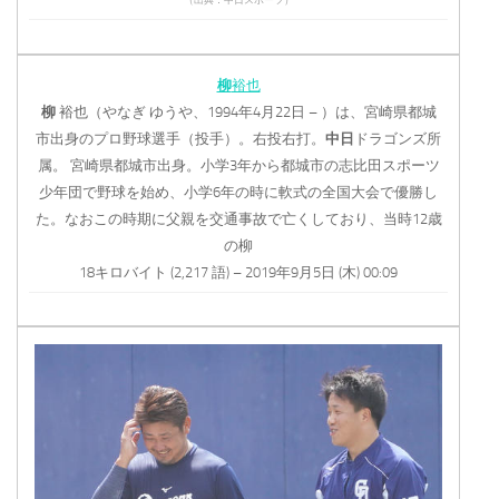
（出典：中日スポーツ）
柳
裕也
柳
裕也（やなぎ ゆうや、1994年4月22日 – ）は、宮崎県都城
市出身のプロ野球選手（投手）。右投右打。
中日
ドラゴンズ所
属。 宮崎県都城市出身。小学3年から都城市の志比田スポーツ
少年団で野球を始め、小学6年の時に軟式の全国大会で優勝し
た。なおこの時期に父親を交通事故で亡くしており、当時12歳
の柳
18キロバイト (2,217 語) – 2019年9月5日 (木) 00:09