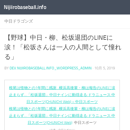
Nijiirobaseball.info
コンテンツへスキップ
中日ドラゴンズ
【野球】中日・柳、松坂退団のLINEに
涙！「松坂さんは一人の人間として憧れ
る」
BY
DEV.NIJIIROBASEBALL.INFO_WORDPRESS_ADMIN
·
10月 5, 2019
根尾は怪物との1年間に感謝…横浜高後輩・柳は報告のLINEに涙
止まらず…「松坂退団」中日ナインに動揺走る:ドラニュース:中
日スポーツ(CHUNICHI Web) – 中日スポーツ
根尾は怪物との1年間に感謝…横浜高後輩・柳は報告のLINEに涙
止まらず…「松坂退団」中日ナインに動揺走る:ドラニュース:中
日スポーツ(CHUNICHI Web)
中日スポーツ