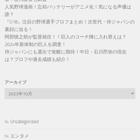
人気野球漫画！忘却バッテリーがアニメ化！気になる声優は
誰？
『U18』注目の野球選手プロフまとめ！次世代・侍ジャパンの
素顔に迫る！
阿部慎之助が監督就任！！巨人のコーチ陣に入れ替えは？
2024年新体制の巨人を調査！
侍ジャパンにも選出で覚醒に期待！中日・石川昂弥の現在
は？プロフや過去成績も紹介！
アーカイブ
ア
ー
カ
イ
ブ
Uncategorized
エンタメ