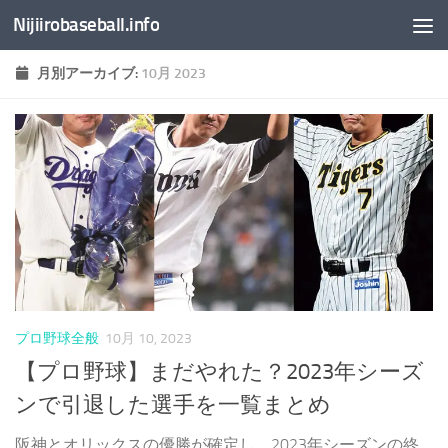
Nijiirobaseball.info
コンテンツへスキップ
月別アーカイブ:
10月 2023
プロ野球全般
10月 10, 2023
【プロ野球】まだやれた？2023年シーズ
ンで引退した選手を一覧まとめ
阪神とオリックスの優勝が確定し、2023年シーズンの終