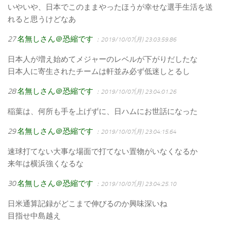
いやいや、日本でこのままやったほうが幸せな選手生活を送
れると思うけどなあ
27
名無しさん＠恐縮です
：2019/10/07(月) 23:03:59.86
日本人が増え始めてメジャーのレベルが下がりだしたな
日本人に寄生されたチームは軒並み必ず低迷しとるし
28
名無しさん＠恐縮です
：2019/10/07(月) 23:04:01.26
稲葉は、何所も手を上げずに、日ハムにお世話になった
29
名無しさん＠恐縮です
：2019/10/07(月) 23:04:15.64
速球打てない大事な場面で打てない置物がいなくなるか
来年は横浜強くなるな
30
名無しさん＠恐縮です
：2019/10/07(月) 23:04:25.10
日米通算記録がどこまで伸びるのか興味深いね
目指せ中島越え