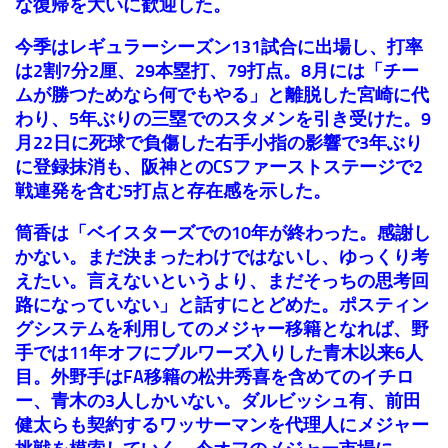
な復帰を大いに歓迎した。
今季はレギュラーシーズン131試合に出場し、打率
は2割7分2厘、29本塁打、79打点。8月には「チー
ムが勝つためなら何でもやる」と離脱した宮崎に代
わり、5年ぶりの三塁でのスタメンを引き受けた。9
月22日に死球で負傷した右手小指の影響で3年ぶり
に登録抹消も、阪神とのCSファーストステージで2
戦連発を含む5打点と存在感を示した。
筒香は「ベイスターズでの10年が終わった。感謝し
かない。まだ決まったわけではないし、ゆっくり考
えたい。言えないというより、まだそっちの思考回
路になっていない」と話すにとどめた。ポスティン
グシステムを利用してのメジャー移籍となれば、野
手では11年オフにブルワーズ入りした青木以来6人
目。外野手はFA移籍の松井秀喜を含めてのイチロ
ー、青木の3人しかいない。ダルビッシュ有、前田
健太らも契約するワッサーマンを代理人にメジャー