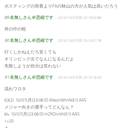
ポスティングの筒香よりFAの秋山の方が人気は高いだろう
89
名無しさん＠恐縮です
：2019/10/07(月) 23:13:02.89
井の中の蛙
90
名無しさん＠恐縮です
：2019/10/07(月) 23:13:07.78
行くしかねえだろ安くても
オリンピック出てなんになるんだよ
失敗しようが自分は笑わない
91
名無しさん＠恐縮です
：2019/10/07(月) 23:13:16.33
流れワロタ
63(2): 10/07(月)23:08 ID:AKeonWmA0(1) AAS
メジャー向きの選手ってどんなん？
64: 10/07(月)23:08 ID:mZKOn/kh0(1) AAS
>>25
＊