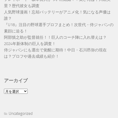
里？歴代彼女も調査
人気野球漫画！忘却バッテリーがアニメ化！気になる声優は
誰？
『U18』注目の野球選手プロフまとめ！次世代・侍ジャパンの
素顔に迫る！
阿部慎之助が監督就任！！巨人のコーチ陣に入れ替えは？
2024年新体制の巨人を調査！
侍ジャパンにも選出で覚醒に期待！中日・石川昂弥の現在
は？プロフや過去成績も紹介！
アーカイブ
ア
ー
カ
イ
Uncategorized
ブ