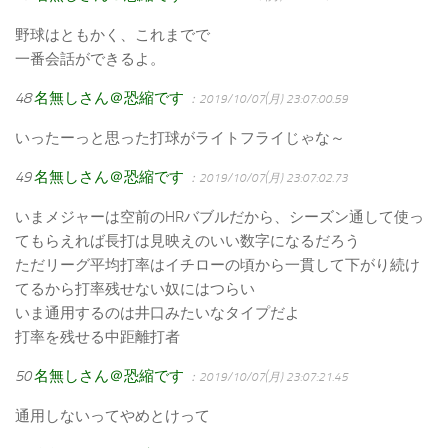
野球はともかく、これまでで
一番会話ができるよ。
48
名無しさん＠恐縮です
：2019/10/07(月) 23:07:00.59
いったーっと思った打球がライトフライじゃな～
49
名無しさん＠恐縮です
：2019/10/07(月) 23:07:02.73
いまメジャーは空前のHRバブルだから、シーズン通して使っ
てもらえれば長打は見映えのいい数字になるだろう
ただリーグ平均打率はイチローの頃から一貫して下がり続け
てるから打率残せない奴にはつらい
いま通用するのは井口みたいなタイプだよ
打率を残せる中距離打者
50
名無しさん＠恐縮です
：2019/10/07(月) 23:07:21.45
通用しないってやめとけって