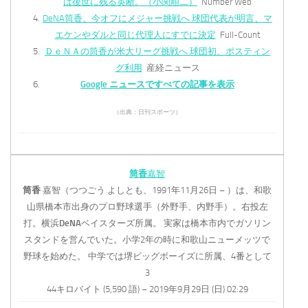
は後世に残る英断。（小関順二）
Number Web
DeNA筒香、今オフにメジャー挑戦へ 球団代表が明言、マ
エケンやダルと同じ代理人にすでに決定
Full-Count
ＤｅＮＡの筒香が米大リーグ挑戦へ 球団初、ポスティン
グ利用
産経ニュース
Google ニュースですべての記事を表示
（出典：日刊スポーツ）
筒香
嘉智
筒香
嘉智（つつごう よしとも、1991年11月26日 – ）は、和歌
山県橋本市出身のプロ野球選手（外野手、内野手）。右投左
打。横浜
DeNA
ベイスターズ所属。 実家は橋本市内でガソリン
スタンドを営んでいた。小学2年の時に和歌山ニューメッツで
野球を始めた。 中学では堺ビッグボーイズに所属、4番として
3
44キロバイト (5,590 語) – 2019年9月29日 (日) 02:29