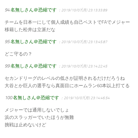
94
名無しさん＠恐縮です
：2019/10/07(月) 23:13:33.89
チームを日本一にして個人成績も自己ベストでFAでメジャー
移籍した松井は立派だな
95
名無しさん＠恐縮です
：2019/10/07(月) 23:13:45.87
どこ守るの？
99
名無しさん＠恐縮です
：2019/10/07(月) 23:14:22.45
セカンドリーグのレベルの低さが証明されるだけだろうね
大谷とか巨人の選手なら真面目にホームラン60本以上打てる
100
名無しさん＠恐縮です
：2019/10/07(月) 23:14:46.54
メジャーでは通用しないでしょ
浜のスラッガーでいたほうが無難
挑戦は止めないけど