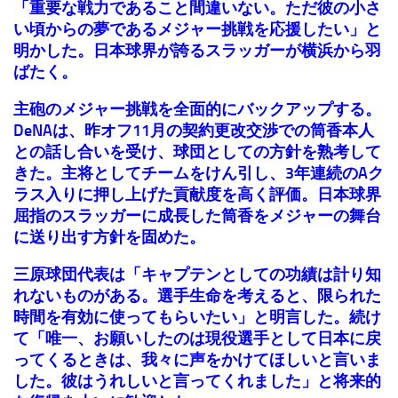
「重要な戦力であること間違いない。ただ彼の小さ
い頃からの夢であるメジャー挑戦を応援したい」と
明かした。日本球界が誇るスラッガーが横浜から羽
ばたく。
主砲のメジャー挑戦を全面的にバックアップする。
DeNAは、昨オフ11月の契約更改交渉での筒香本人
との話し合いを受け、球団としての方針を熟考して
きた。主将としてチームをけん引し、3年連続のAク
ラス入りに押し上げた貢献度を高く評価。日本球界
屈指のスラッガーに成長した筒香をメジャーの舞台
に送り出す方針を固めた。
三原球団代表は「キャプテンとしての功績は計り知
れないものがある。選手生命を考えると、限られた
時間を有効に使ってもらいたい」と明言した。続け
て「唯一、お願いしたのは現役選手として日本に戻
ってくるときは、我々に声をかけてほしいと言いま
した。彼はうれしいと言ってくれました」と将来的