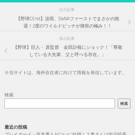
次の記事
【野球CS1st】涙雨、DeNAファーストでまさかの敗
退！2度のワイルドピッチが痛恨の極み！！
前の記事
【野球】巨人・ 原監督 金田訃報にショック！「尊敬
している大先輩、父と呼べる存在。」
※
当サイトは、海外在住者に向けて情報を発信しています。
検索
検索
最近の投稿
プレイボーイ・坂本勇人がついに結婚！？奥さんは中川絵美