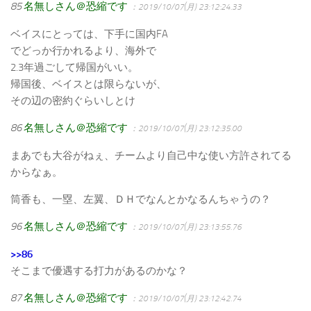
85
名無しさん＠恐縮です
：2019/10/07(月) 23:12:24.33
ベイスにとっては、下手に国内FA
でどっか行かれるより、海外で
2.3年過ごして帰国がいい。
帰国後、ベイスとは限らないが、
その辺の密約ぐらいしとけ
86
名無しさん＠恐縮です
：2019/10/07(月) 23:12:35.00
まあでも大谷がねぇ、チームより自己中な使い方許されてる
からなぁ。
筒香も、一塁、左翼、ＤＨでなんとかなるんちゃうの？
96
名無しさん＠恐縮です
：2019/10/07(月) 23:13:55.76
>>86
そこまで優遇する打力があるのかな？
87
名無しさん＠恐縮です
：2019/10/07(月) 23:12:42.74