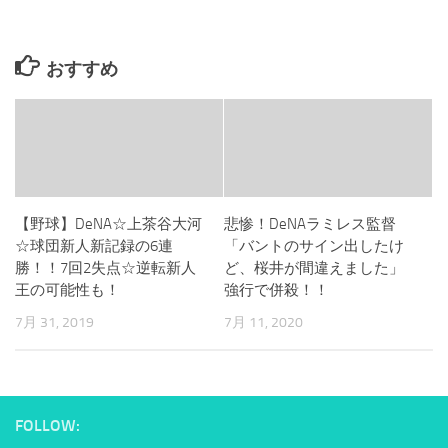
おすすめ
【野球】DeNA☆上茶谷大河
悲惨！DeNAラミレス監督
☆球団新人新記録の6連
「バントのサイン出したけ
勝！！7回2失点☆逆転新人
ど、桜井が間違えました」
王の可能性も！
強行で併殺！！
7月 31, 2019
7月 11, 2020
FOLLOW: