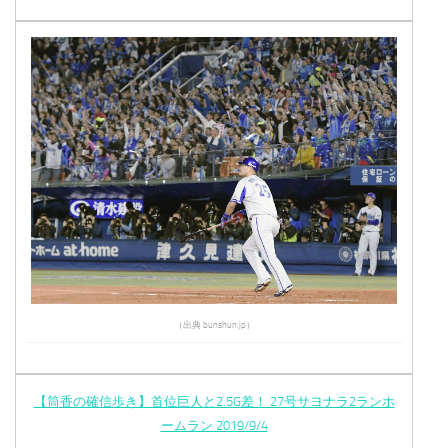
（出典 bunshun.jp）
【筒香の確信歩き】首位巨人と2.5G差！ 27号サヨナラ2ランホ
ームラン 2019/9/4