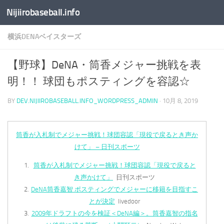
Nijiirobaseball.info
コンテンツへスキップ
横浜DENAベイスターズ
【野球】DeNA・筒香メジャー挑戦を表
明！！ 球団もポスティングを容認☆
BY
DEV.NIJIIROBASEBALL.INFO_WORDPRESS_ADMIN
·
10月 8, 2019
筒香が入札制でメジャー挑戦！球団容認「現役で戻るとき声か
けて」 – 日刊スポーツ
筒香が入札制でメジャー挑戦！球団容認「現役で戻ると
き声かけて」
日刊スポーツ
DeNA筒香嘉智 ポスティングでメジャーに移籍を目指すこ
とが決定
livedoor
2009年ドラフトの今を検証＜DeNA編＞。筒香嘉智の指名