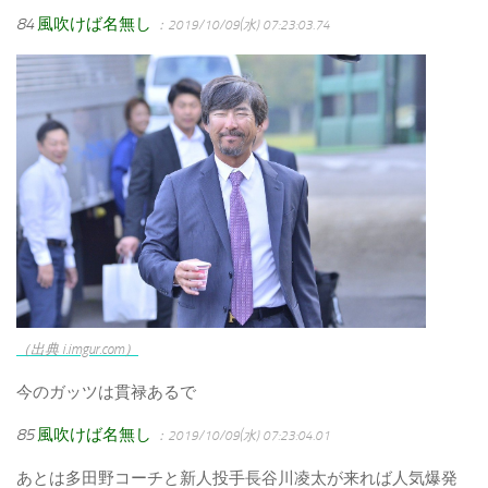
84
風吹けば名無し
：2019/10/09(水) 07:23:03.74
（出典 i.imgur.com）
今のガッツは貫禄あるで
85
風吹けば名無し
：2019/10/09(水) 07:23:04.01
あとは多田野コーチと新人投手長谷川凌太が来れば人気爆発