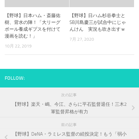
【野球】日本ハム・斎藤佑
【野球】日ハム杉谷拳士と
樹、背水の陣！「大リーグ
SB川島慶三が試合中にじゃ
ボール養成ギプスを付けて
んけん 実況も吹き出すｗ
漫画を読む！」
7月 27, 2020
10月 22, 2019
FOLLOW:
次の記事
【野球】楽天・嶋、今江、さらに平石監督退任！三木2
軍監督昇格が有力
前の記事
【野球】DeNA・ラミレス監督の続投決定！もう「弱小