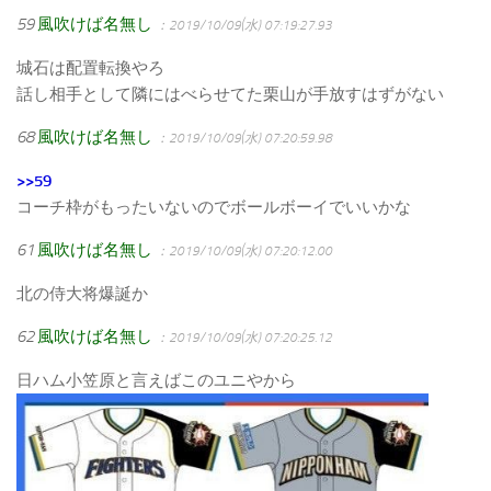
59
風吹けば名無し
：2019/10/09(水) 07:19:27.93
城石は配置転換やろ
話し相手として隣にはべらせてた栗山が手放すはずがない
68
風吹けば名無し
：2019/10/09(水) 07:20:59.98
>>59
コーチ枠がもったいないのでボールボーイでいいかな
61
風吹けば名無し
：2019/10/09(水) 07:20:12.00
北の侍大将爆誕か
62
風吹けば名無し
：2019/10/09(水) 07:20:25.12
日ハム小笠原と言えばこのユニやから