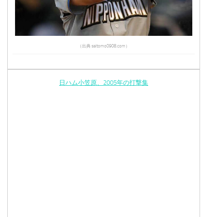
（出典 saitomo0908.com）
日ハム小笠原、2005年の打撃集