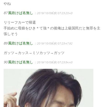
やね
87
風吹けば名無し
：2019/10/09(水) 07:23:23.43
リリーフカーで帰還
手始めに母娘をひき＊て強＊の後俺は上級国民だと無罪を主
張しそう
89
風吹けば名無し
：2019/10/09(水) 07:23:47.92
ガッツ→カッス→ミソカッツ→ガッツ
90
風吹けば名無し
：2019/10/09(水) 07:23:54.43