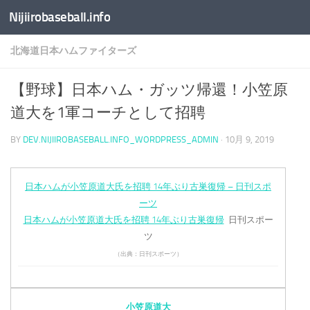
Nijiirobaseball.info
コンテンツへスキップ
北海道日本ハムファイターズ
【野球】日本ハム・ガッツ帰還！小笠原
道大を1軍コーチとして招聘
BY
DEV.NIJIIROBASEBALL.INFO_WORDPRESS_ADMIN
·
10月 9, 2019
日本ハムが小笠原道大氏を招聘 14年ぶり古巣復帰 – 日刊スポ
ーツ
日本ハムが小笠原道大氏を招聘 14年ぶり古巣復帰
日刊スポー
ツ
（出典：日刊スポーツ）
小笠原道大