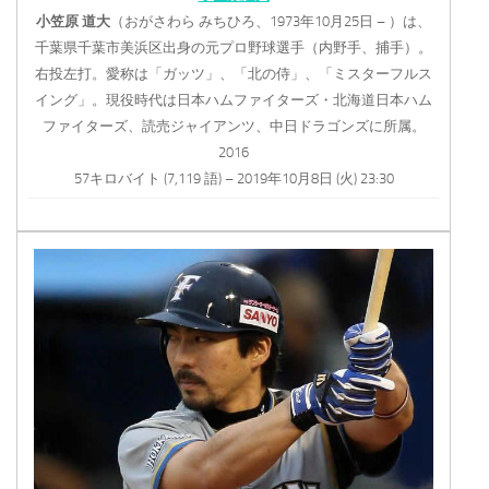
小笠原
道大
（おがさわら みちひろ、1973年10月25日 – ）は、
千葉県千葉市美浜区出身の元プロ野球選手（内野手、捕手）。
右投左打。愛称は「ガッツ」、「北の侍」、「ミスターフルス
イング」。現役時代は日本ハムファイターズ・北海道日本ハム
ファイターズ、読売ジャイアンツ、中日ドラゴンズに所属。
2016
57キロバイト (7,119 語) – 2019年10月8日 (火) 23:30