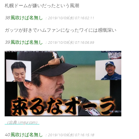
札幌ドームが嫌いだったという風潮
38
風吹けば名無し
：2019/10/09(水) 07:16:02.11
ガッツが好きでハムファンになったワイには感慨深い
39
風吹けば名無し
：2019/10/09(水) 07:16:06.99
（出典 i.imgur.com）
40
風吹けば名無し
：2019/10/09(水) 07:16:15.18