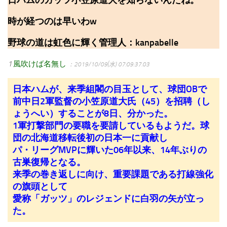
時が経つのは早いわw
野球の道は虹色に輝く管理人：kanpabelle
1
風吹けば名無し
：2019/10/09(水) 07:09:37.03
日本ハムが、来季組閣の目玉として、球団OBで
前中日2軍監督の小笠原道大氏（45）を招聘（し
ょうへい）することが8日、分かった。
1軍打撃部門の要職を要請しているもようだ。球
団の北海道移転後初の日本一に貢献し
パ・リーグMVPに輝いた06年以来、14年ぶりの
古巣復帰となる。
来季の巻き返しに向け、重要課題である打線強化
の旗頭として
愛称「ガッツ」のレジェンドに白羽の矢が立っ
た。