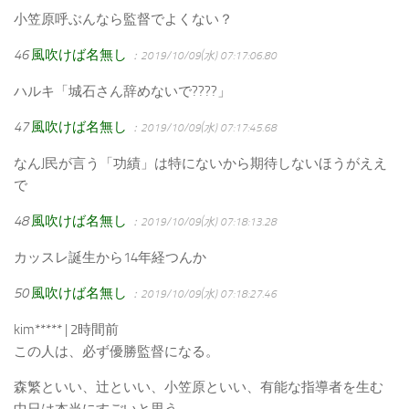
小笠原呼ぶんなら監督でよくない？
46
風吹けば名無し
：2019/10/09(水) 07:17:06.80
ハルキ「城石さん辞めないで????」
47
風吹けば名無し
：2019/10/09(水) 07:17:45.68
なんJ民が言う「功績」は特にないから期待しないほうがええ
で
48
風吹けば名無し
：2019/10/09(水) 07:18:13.28
カッスレ誕生から14年経つんか
50
風吹けば名無し
：2019/10/09(水) 07:18:27.46
kim***** | 2時間前
この人は、必ず優勝監督になる。
森繁といい、辻といい、小笠原といい、有能な指導者を生む