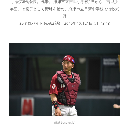
手会第8代会長。既婚。 海津市立吉里小学校1年から「吉里少
年団」で投手として野球を始め、海津市立日新中学校では軟式
野
35キロバイト (4,462 語) – 2019年10月21日 (月) 13:48
（出典 bunshun.jp）