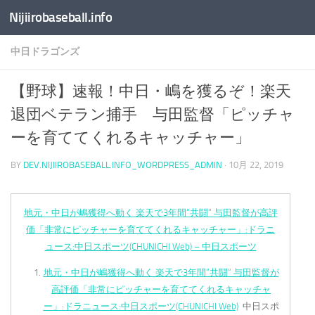
Nijiirobaseball.info
コンテンツへスキップ
中日ドラゴンズ
【野球】速報！中日・嶋を獲るぞ！楽天
退団ベテラン捕手 与田監督「ピッチャ
ーを育ててくれるキャッチャー」
BY
DEV.NIJIIROBASEBALL.INFO_WORDPRESS_ADMIN
·
10月 22, 2019
地元・中日が嶋獲得へ動く 楽天で3年間“共闘“ 与田監督が高評
価「非常にピッチャーを育ててくれるキャッチャー」:ドラニ
ュース:中日スポーツ(CHUNICHI Web) – 中日スポーツ
地元・中日が嶋獲得へ動く 楽天で3年間“共闘“ 与田監督が
高評価「非常にピッチャーを育ててくれるキャッチャ
ー」:ドラニュース:中日スポーツ(CHUNICHI Web)
中日スポ