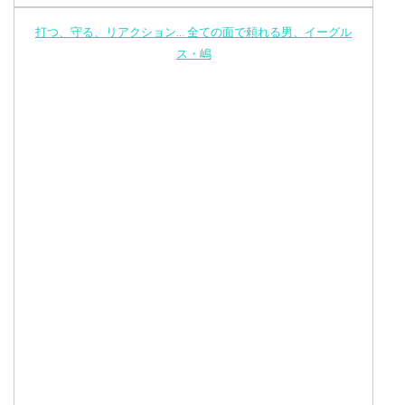
打つ、守る、リアクション… 全ての面で頼れる男、イーグル
ス・嶋