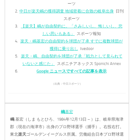
ーツ
中日が楽天嶋の獲得調査 地域密着に合致の岐阜出身
日刊
スポーツ
【楽天】嶋が自由契約に。「さみしいし、悔しいし、悲
しい思いもある」
スポーツ報知
楽天・嶋基宏の自由契約を球団が了承 すでに複数球団が
獲得に乗り出し
livedoor
楽天・嶋、自由契約を球団が了承「戦力として見られて
いないと感じた」
スポニチアネックス Sponichi Annex
Google ニュースですべての記事を表示
（出典：中日スポーツ）
嶋
基宏
嶋
基宏（しま もとひろ、1984年12月13日 – ）は、岐阜県海津
郡（現在の海津市）出身のプロ野球選手（捕手）。右投右打。
東北
楽天
ゴールデンイーグルス所属。労働組合日本プロ野球選