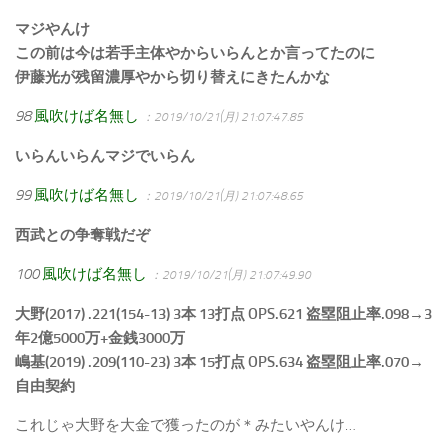
マジやんけ
この前は今は若手主体やからいらんとか言ってたのに
伊藤光が残留濃厚やから切り替えにきたんかな
98
風吹けば名無し
：2019/10/21(月) 21:07:47.85
いらんいらんマジでいらん
99
風吹けば名無し
：2019/10/21(月) 21:07:48.65
西武との争奪戦だぞ
100
風吹けば名無し
：2019/10/21(月) 21:07:49.90
大野(2017) .221(154-13) 3本 13打点 OPS.621 盗塁阻止率.098→3
年2億5000万+金銭3000万
嶋基(2019) .209(110-23) 3本 15打点 OPS.634 盗塁阻止率.070→
自由契約
これじゃ大野を大金で獲ったのが＊みたいやんけ…