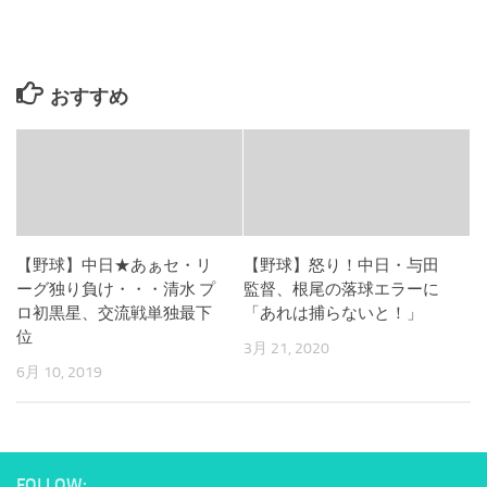
おすすめ
【野球】中日★あぁセ・リ
【野球】怒り！中日・与田
ーグ独り負け・・・清水 プ
監督、根尾の落球エラーに
ロ初黒星、交流戦単独最下
「あれは捕らないと！」
位
3月 21, 2020
6月 10, 2019
FOLLOW: