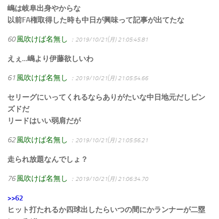
嶋は岐阜出身やからな
以前FA権取得した時も中日が興味って記事が出てたな
60
風吹けば名無し
：2019/10/21(月) 21:05:45.81
えぇ…嶋より伊藤欲しいわ
61
風吹けば名無し
：2019/10/21(月) 21:05:54.66
セリーグにいってくれるならありがたいな中日地元だしピン
ズドだ
リードはいい弱肩だが
62
風吹けば名無し
：2019/10/21(月) 21:05:56.21
走られ放題なんでしょ？
76
風吹けば名無し
：2019/10/21(月) 21:06:34.70
>>62
ヒット打たれるか四球出したらいつの間にかランナーが二塁