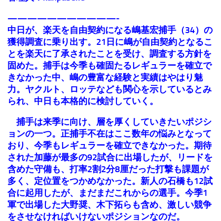
———————————-
中日が、楽天を自由契約になる嶋基宏捕手（34）の
獲得調査に乗り出す。21日に嶋が自由契約となるこ
とを楽天に了承されたことを受け、調査する方針を
固めた。捕手は今季も確固たるレギュラーを確立で
きなかった中、嶋の豊富な経験と実績はやはり魅
力。ヤクルト、ロッテなども関心を示しているとみ
られ、中日も本格的に検討していく。
捕手は来季に向け、層を厚くしていきたいポジシ
ョンの一つ。正捕手不在はここ数年の悩みとなって
おり、今季もレギュラーを確立できなかった。期待
された加藤が最多の92試合に出場したが、リードを
含めた守備も、打率2割2分8厘だった打撃も課題が
多く、定位置をつかめなかった。新人の石橋も12試
合に起用したが、まだまだこれからの選手。今季1
軍で出場した大野奨、木下拓らも含め、激しい競争
をさせなければいけないポジションなのだ。