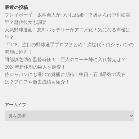
最近の投稿
プレイボーイ・坂本勇人がついに結婚！？奥さんは中川絵美
里？歴代彼女も調査
人気野球漫画！忘却バッテリーがアニメ化！気になる声優は
誰？
『U18』注目の野球選手プロフまとめ！次世代・侍ジャパンの
素顔に迫る！
阿部慎之助が監督就任！！巨人のコーチ陣に入れ替えは？
2024年新体制の巨人を調査！
侍ジャパンにも選出で覚醒に期待！中日・石川昂弥の現在
は？プロフや過去成績も紹介！
アーカイブ
ア
ー
カ
イ