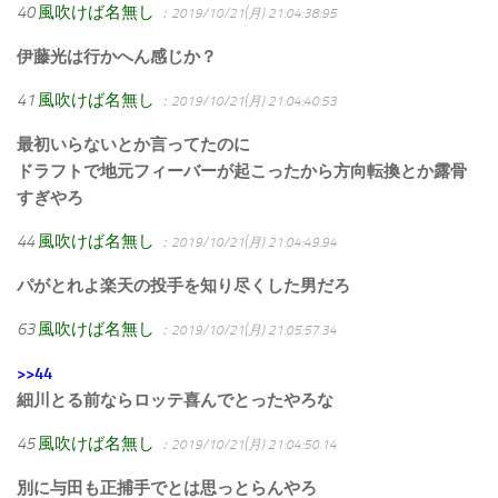
40
風吹けば名無し
：2019/10/21(月) 21:04:38.95
伊藤光は行かへん感じか？
41
風吹けば名無し
：2019/10/21(月) 21:04:40.53
最初いらないとか言ってたのに
ドラフトで地元フィーバーが起こったから方向転換とか露骨
すぎやろ
44
風吹けば名無し
：2019/10/21(月) 21:04:49.94
パがとれよ楽天の投手を知り尽くした男だろ
63
風吹けば名無し
：2019/10/21(月) 21:05:57.34
>>44
細川とる前ならロッテ喜んでとったやろな
45
風吹けば名無し
：2019/10/21(月) 21:04:50.14
別に与田も正捕手でとは思っとらんやろ