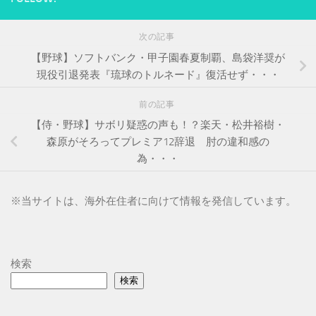
次の記事
【野球】ソフトバンク・甲子園春夏制覇、島袋洋奨が
現役引退発表『琉球のトルネード』復活せず・・・
前の記事
【侍・野球】サボリ疑惑の声も！？楽天・松井裕樹・
森原がそろってプレミア12辞退 肘の違和感の
為・・・
※
当サイトは、海外在住者に向けて情報を発信しています。
検索
検索