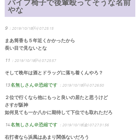
パイプ椅子で後輩殴ってそうな名前
やな
9
：2019/10/18(Fri) 07:25:15
まあ筒香も５年近くかかったから
長い目で見ないとな
11
：2019/10/18(Fri) 07:25:57
そして晩年は酒とドラッグに落ち着くんやろ？
13
名無しさん＠恐縮です
：2019/10/18(Fri) 07:26:50
２位で行くなら他にもっと良いの居たと思うけど
さすが阪神
如何見ても一か八かに期待して下位でも取れただろ
14
名無しさん＠恐縮です
：2019/10/18(金) 07:27:31.56
右打者なら浜風はあまり関係ないだろう