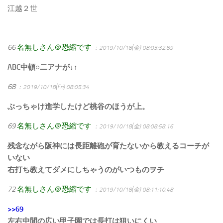
江越２世
66
名無しさん＠恐縮です
：2019/10/18(金) 08:03:32.89
ABC中頓○二アナが↓↑
68
：2019/10/18(Fri) 08:05:34
ぶっちゃけ進学したけど桃谷のほうが上。
69
名無しさん＠恐縮です
：2019/10/18(金) 08:08:58.16
残念ながら阪神には長距離砲が育たないから教えるコーチが
いない
右打ち教えてダメにしちゃうのがいつものヲチ
72
名無しさん＠恐縮です
：2019/10/18(金) 08:11:10.48
>>69
左右中間の広い甲子園では長打は狙いにくい