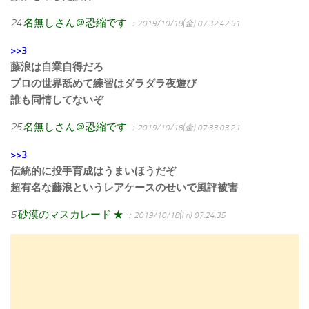
24
名無しさん＠恐縮です
：2019/10/18(金) 07:32:42.51
>>3
藤浪は自業自得だろ
プロの世界舐めて練習はダラダラ夜遊び
誰も同情してないぞ
25
名無しさん＠恐縮です
：2019/10/18(金) 07:33:03.21
>>3
伝統的に投手育成はうまいほうだぞ
超有名な藤浪というレアケースのせいで風評被害
5
砂漠のマスカレード ★
：2019/10/18(Fri) 07:24:35