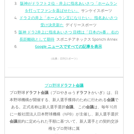
阪神がドラフト２位・井上に指名あいさつ「ホームラン
を打ってファンを喜ばせたい」
サンケイスポーツ
ドラ２の井上「ホームラン王になりたい」 指名あいさつ
受け決意新た
デイリースポーツ
阪神 ドラ2井上に指名あいさつ 目標は「日本の4番」 右の
長距離砲として期待
スポニチアネックス Sponichi Annex
Google ニュースですべての記事を表示
（出典：日刊スポーツ）
プロ野球
ドラフト会議
プロ野球
ドラフト会議
（プロやきゅう
ドラフト
かいぎ）は、日
本野球機構が開催する、新人選手獲得のために行われる
会議
で
ある。正式名称は新人選手選択
会議
。 この
会議
は、毎年10月
に一般社団法人日本野球機構（NPB）が主催し、新人選手選択
会議
規約に定められた手順に基づいて、新人選手との契約交渉
権をプロ野球に属