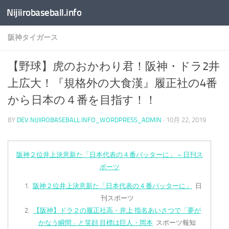
Nijiirobaseball.info
コンテンツへスキップ
阪神タイガース
【野球】虎のおかわり君！阪神・ドラ2井
上広大！『規格外の大食漢』履正社の4番
から日本の４番を目指す！！
BY
DEV.NIJIIROBASEBALL.INFO_WORDPRESS_ADMIN
·
10月 22, 2019
阪神２位井上決意新た「日本代表の４番バッターに」 – 日刊ス
ポーツ
阪神２位井上決意新た「日本代表の４番バッターに」
日
刊スポーツ
【阪神】ドラ２の履正社高・井上 指名あいさつで「夢が
かなう瞬間」と笑顔 目標は巨人・岡本
スポーツ報知