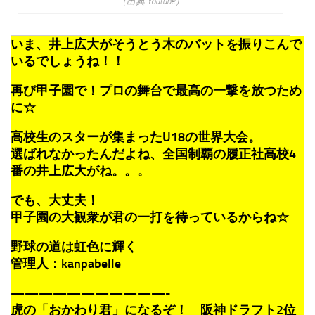
（出典 Youtube）
いま、井上広大がそうとう木のバットを振りこんで
いるでしょうね！！
再び甲子園で！プロの舞台で最高の一撃を放つため
に☆
高校生のスターが集まったU18の世界大会。
選ばれなかったんだよね、全国制覇の履正社高校4
番の井上広大がね。。。
でも、大丈夫！
甲子園の大観衆が君の一打を待っているからね☆
野球の道は虹色に輝く
管理人：kanpabelle
———————————-
虎の「おかわり君」になるぞ！ 阪神ドラフト2位