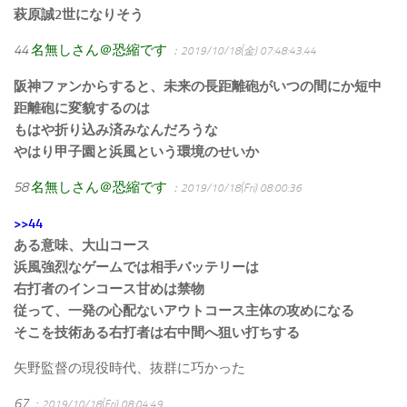
萩原誠2世になりそう
44
名無しさん＠恐縮です
：2019/10/18(金) 07:48:43.44
阪神ファンからすると、未来の長距離砲がいつの間にか短中
距離砲に変貌するのは
もはや折り込み済みなんだろうな
やはり甲子園と浜風という環境のせいか
58
名無しさん＠恐縮です
：2019/10/18(Fri) 08:00:36
>>44
ある意味、大山コース
浜風強烈なゲームでは相手バッテリーは
右打者のインコース甘めは禁物
従って、一発の心配ないアウトコース主体の攻めになる
そこを技術ある右打者は右中間へ狙い打ちする
矢野監督の現役時代、抜群に巧かった
67
：2019/10/18(Fri) 08:04:49