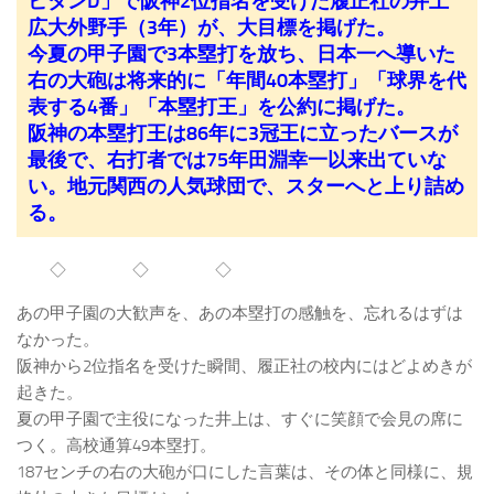
ビタンD」で阪神2位指名を受けた履正社の井上
広大外野手（3年）が、大目標を掲げた。
今夏の甲子園で3本塁打を放ち、日本一へ導いた
右の大砲は将来的に「年間40本塁打」「球界を代
表する4番」「本塁打王」を公約に掲げた。
阪神の本塁打王は86年に3冠王に立ったバースが
最後で、右打者では75年田淵幸一以来出ていな
い。地元関西の人気球団で、スターへと上り詰め
る。
◇ ◇ ◇
あの甲子園の大歓声を、あの本塁打の感触を、忘れるはずは
なかった。
阪神から2位指名を受けた瞬間、履正社の校内にはどよめきが
起きた。
夏の甲子園で主役になった井上は、すぐに笑顔で会見の席に
つく。高校通算49本塁打。
187センチの右の大砲が口にした言葉は、その体と同様に、規