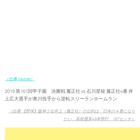
（出典 Youtube）
2019 第101回甲子園 決勝戦 履正社 vs 石川星稜 履正社4番 井
上広大選手が奥川投手から逆転スリーランホームラン
（出典 【野球】阪神２位井上（履正社）の公約は「日本の４番になり
たい」高校通算49本塁打 187センチ）