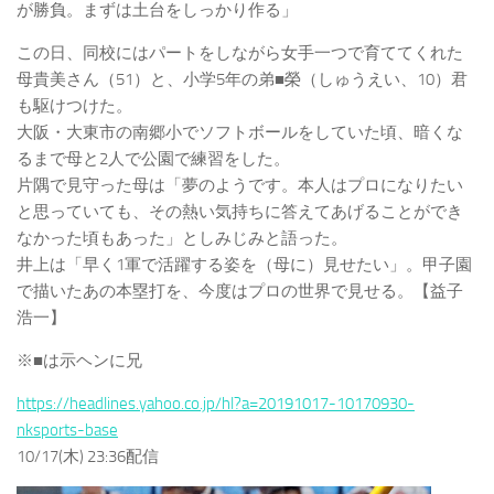
が勝負。まずは土台をしっかり作る」
この日、同校にはパートをしながら女手一つで育ててくれた
母貴美さん（51）と、小学5年の弟■榮（しゅうえい、10）君
も駆けつけた。
大阪・大東市の南郷小でソフトボールをしていた頃、暗くな
るまで母と2人で公園で練習をした。
片隅で見守った母は「夢のようです。本人はプロになりたい
と思っていても、その熱い気持ちに答えてあげることができ
なかった頃もあった」としみじみと語った。
井上は「早く1軍で活躍する姿を（母に）見せたい」。甲子園
で描いたあの本塁打を、今度はプロの世界で見せる。【益子
浩一】
※■は示ヘンに兄
https://headlines.yahoo.co.jp/hl?a=20191017-10170930-
nksports-base
10/17(木) 23:36配信