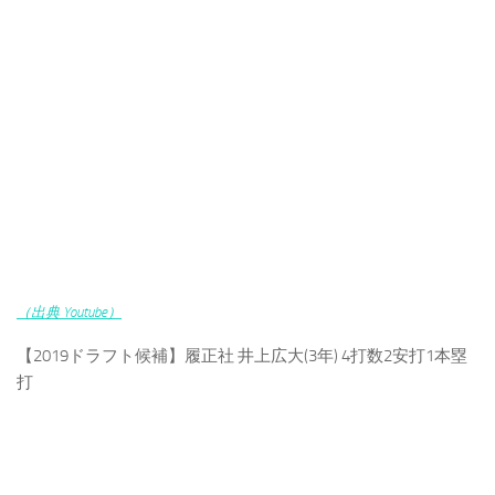
（出典 Youtube）
【2019ドラフト候補】履正社 井上広大(3年) 4打数2安打1本塁
打