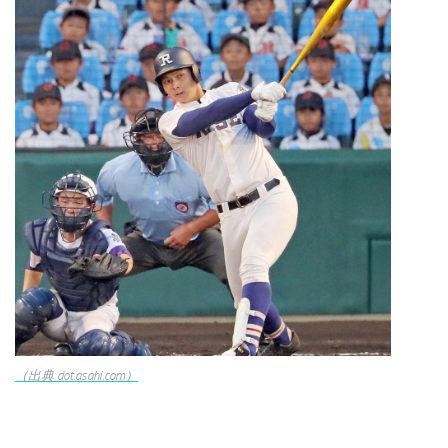
（出典 dot.asahi.com）