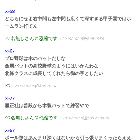
>>58
どちらにせよ右中間も左中間も広くて深すぎる甲子園ではホ
ームラン打てん
77
名無しさん＠恐縮です
：2019/10/18(Fri) 08:13:56
>>67
プロ野球は木のバットだしな
金属バットの高校野球のようにはいかんわな
北條クラスに成長してくれたら御の字としたい
80
：2019/10/18(Fri) 08:16:14
>>77
履正社は普段から木製バットで練習やで
90
名無しさん＠恐縮です
：2019/10/18(金) 08:21:08.78
>>67
ポール際はあんまり深くはないから引っ張りまくったらええ