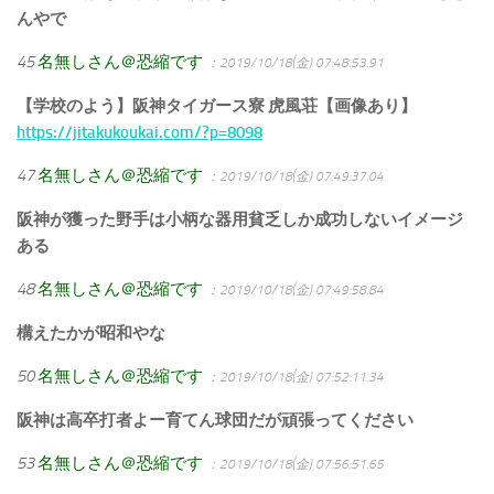
んやで
45
名無しさん＠恐縮です
：2019/10/18(金) 07:48:53.91
【学校のよう】阪神タイガース寮 虎風荘【画像あり】
https://jitakukoukai.com/?p=8098
47
名無しさん＠恐縮です
：2019/10/18(金) 07:49:37.04
阪神が獲った野手は小柄な器用貧乏しか成功しないイメージ
ある
48
名無しさん＠恐縮です
：2019/10/18(金) 07:49:58.84
構えたかが昭和やな
50
名無しさん＠恐縮です
：2019/10/18(金) 07:52:11.34
阪神は高卒打者よー育てん球団だが頑張ってください
53
名無しさん＠恐縮です
：2019/10/18(金) 07:56:51.65