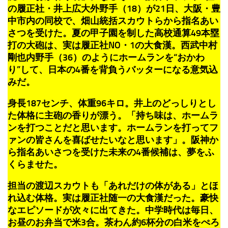
の履正社・井上広大外野手（18）が21日、大阪・豊
中市内の同校で、畑山統括スカウトらから指名あい
さつを受けた。夏の甲子園を制した高校通算49本塁
打の大砲は、実は履正社NO・1の大食漢。西武中村
剛也内野手（36）のようにホームランを“おかわ
り”して、日本の4番を背負うバッターになる意気込
みだ。
身長187センチ、体重96キロ。井上のどっしりとし
た体格に主砲の香りが漂う。「持ち味は、ホームラ
ンを打つことだと思います。ホームランを打ってフ
ァンの皆さんを喜ばせたいなと思います」。阪神か
ら指名あいさつを受けた未来の4番候補は、夢をふ
くらませた。
担当の渡辺スカウトも「あれだけの体がある」とほ
れ込む体格。実は履正社随一の大食漢だった。豪快
なエピソードが次々に出てきた。中学時代は毎日、
お昼のお弁当で米3合。茶わん約6杯分の白米をぺろ