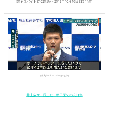
50キロバイト (7,620 語) – 2019年10月16日 (水) 14:01
（出典 livedoor.sp.blogimg.jp）
井上広大 履正社 甲子園での安打集