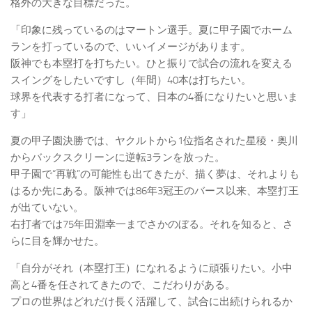
格外の大きな目標だった。
「印象に残っているのはマートン選手。夏に甲子園でホーム
ランを打っているので、いいイメージがあります。
阪神でも本塁打を打ちたい。ひと振りで試合の流れを変える
スイングをしたいですし（年間）40本は打ちたい。
球界を代表する打者になって、日本の4番になりたいと思いま
す」
夏の甲子園決勝では、ヤクルトから1位指名された星稜・奥川
からバックスクリーンに逆転3ランを放った。
甲子園で“再戦”の可能性も出てきたが、描く夢は、それよりも
はるか先にある。阪神では86年3冠王のバース以来、本塁打王
が出ていない。
右打者では75年田淵幸一までさかのぼる。それを知ると、さ
らに目を輝かせた。
「自分がそれ（本塁打王）になれるように頑張りたい。小中
高と4番を任されてきたので、こだわりがある。
プロの世界はどれだけ長く活躍して、試合に出続けられるか