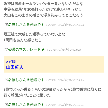
阪神は国産ホームランバッター育たないんだよな
中谷も結局1年20発打っただけで終わりそうだし
大山もこのままの感じで浮き沈みってとこだろう
15
名無しさん＠恐縮です
：2019/10/18(金) 07:27:48.13
履正社で大成した選手っていないよな
T岡田もあんな感じだし
17
砂漠のマスカレード ★
：2019/10/18(Fri) 07:28:28
>>15
山田哲人
16
名無しさん＠恐縮です
：2019/10/18(金) 07:28:14.15
3位でどっか穫るくらいの評価だったから2位で確実に取りに
行く球団がいたことに驚いた
18
名無しさん＠恐縮です
：2019/10/18(金) 07:29:38.92