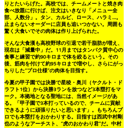
りとたいらげた。高校では、チームメートと焼き肉
食べ放題に行けば、注文はいきなり「メニュー全
部、人数分」。タン、カルビ、ロース、ハラミ…。
止まらないオーダーに店員も追いつかない。周囲も
驚く大食いでその肉体は作り上げられた。
そんな大食漢も高校野球の引退で若干脂肪が増え、
現在は「減量中」だ。11月まではタンパク質中心の
食事と練習で約90キロまで体を絞るという。その
後、筋肉を付けて約95キロまで増やし、さらにがっ
ちりした“プロ仕様”の肉体を目指す。
今夏の甲子園では決勝で星稜・奥川（ヤクルト・ド
ラフト1位）から決勝3ランを放つなど3本塁打をマ
ーク。本拠地となる聖地には、当然イメージがあ
る。「甲子園で3本打っているので、チームに貢献
できるように頑張りたいと思います」。もちろんプ
ロでも本塁打をおかわりする。目指すは西武中村剛
也のようなアーチスト、“虎のおかわり君”だ。中村