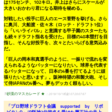
は175センチ、102キロ。井上はさらにスケールが
大きいおかわり君になる期待を秘める。
対戦したい投手に巨人のエース菅野を挙げる。さら
に奥川、大船渡・佐々木（ロッテ・ドラフト1位）
ら「いいライバル」と意識する甲子園のスターたち
も続々ドラフト指名を受けた。目標の40本塁打を目
指し、そんな好投手を、次々とたいらげる意気込み
だ。
「巨人の岡本和真選手のように、一振りで流れを変
えられるようなバッターになりたい。球界を代表す
るバッターになって、日本の4番を打てるように頑
張りたいと思います」。阪神待望の和製大砲、そし
て侍JAPANの4番へ。夢もデッカく頼もしい。
1
砂漠のマスカレード ★
：2019/10/18(金) 07:20:07.67
「プロ野球ドラフト会議 supported by リポ