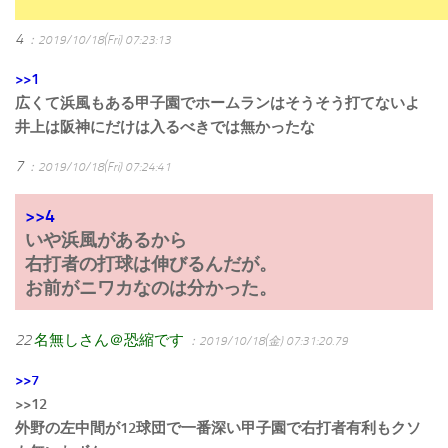
4
：2019/10/18(Fri) 07:23:13
>>1
広くて浜風もある甲子園でホームランはそうそう打てないよ
井上は阪神にだけは入るべきでは無かったな
7
：2019/10/18(Fri) 07:24:41
>>4
いや浜風があるから
右打者の打球は伸びるんだが。
お前がニワカなのは分かった。
22
名無しさん＠恐縮です
：2019/10/18(金) 07:31:20.79
>>7
>>12
外野の左中間が12球団で一番深い甲子園で右打者有利もクソ