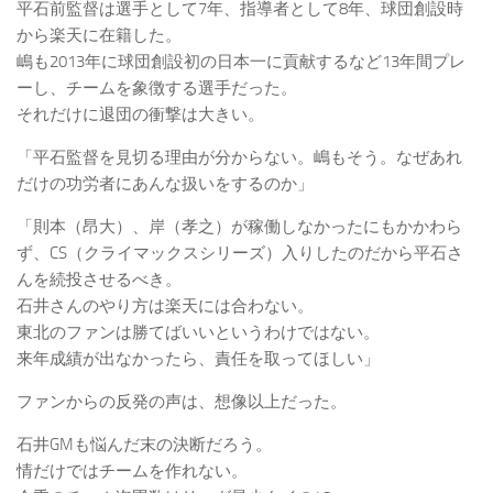
平石前監督は選手として7年、指導者として8年、球団創設時
から楽天に在籍した。
嶋も2013年に球団創設初の日本一に貢献するなど13年間プレ
ーし、チームを象徴する選手だった。
それだけに退団の衝撃は大きい。
「平石監督を見切る理由が分からない。嶋もそう。なぜあれ
だけの功労者にあんな扱いをするのか」
「則本（昂大）、岸（孝之）が稼働しなかったにもかかわら
ず、CS（クライマックスシリーズ）入りしたのだから平石さ
んを続投させるべき。
石井さんのやり方は楽天には合わない。
東北のファンは勝てばいいというわけではない。
来年成績が出なかったら、責任を取ってほしい」
ファンからの反発の声は、想像以上だった。
石井GMも悩んだ末の決断だろう。
情だけではチームを作れない。