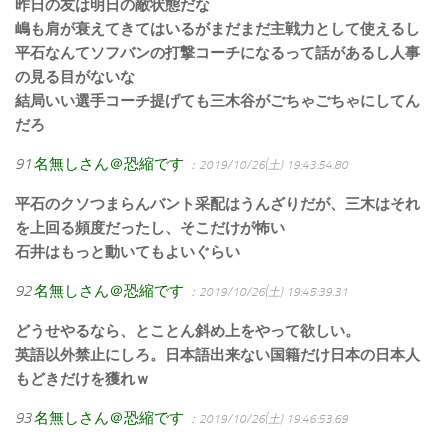
昨日の友は明日の敵状態だな
嶋も肩が衰えてきてはいるがまだまだ主戦力として使えるし
平石なんてソフバンの打撃コーチになるって話があるし人事
の見る目がないな
結局いい選手コーチ提げても三木谷がごちゃごちゃにしてん
だろ
91
名無しさん＠恐縮です
：2019/10/26(土) 19:43:54.80
平石のクソつまらんバント采配はうんざりだが、三木はそれ
を上回る頻度だったし、そこだけが怖い
石井はもっと動いてもよいぐらい
92
名無しさん＠恐縮です
：2019/10/26(土) 19:45:39.31
どうせやるなら、とことん斜め上をやって欲しい。
英語以外禁止にしろ。日本語出来ない国籍だけ日本の日本人
もどきだけを獲れｗ
93
名無しさん＠恐縮です
：2019/10/26(土) 19:46:53.69