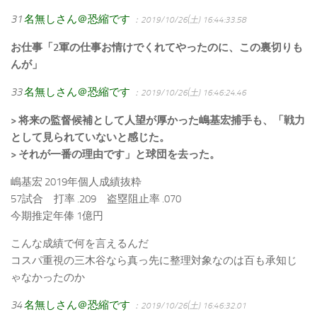
31
名無しさん＠恐縮です
：2019/10/26(土) 16:44:33.58
お仕事「2軍の仕事お情けでくれてやったのに、この裏切りも
んが」
33
名無しさん＠恐縮です
：2019/10/26(土) 16:46:24.46
> 将来の監督候補として人望が厚かった嶋基宏捕手も、「戦力
として見られていないと感じた。
> それが一番の理由です」と球団を去った。
嶋基宏 2019年個人成績抜粋
57試合 打率 .209 盗塁阻止率 .070
今期推定年俸 1億円
こんな成績で何を言えるんだ
コスパ重視の三木谷なら真っ先に整理対象なのは百も承知じ
ゃなかったのか
34
名無しさん＠恐縮です
：2019/10/26(土) 16:46:32.01