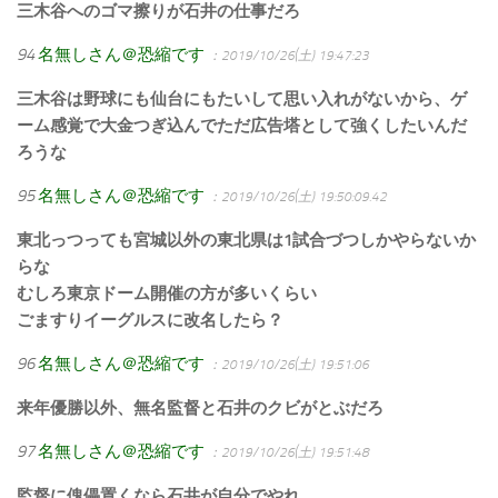
三木谷へのゴマ擦りが石井の仕事だろ
94
名無しさん＠恐縮です
：2019/10/26(土) 19:47:23
三木谷は野球にも仙台にもたいして思い入れがないから、ゲ
ーム感覚で大金つぎ込んでただ広告塔として強くしたいんだ
ろうな
95
名無しさん＠恐縮です
：2019/10/26(土) 19:50:09.42
東北っつっても宮城以外の東北県は1試合づつしかやらないか
らな
むしろ東京ドーム開催の方が多いくらい
ごますりイーグルスに改名したら？
96
名無しさん＠恐縮です
：2019/10/26(土) 19:51:06
来年優勝以外、無名監督と石井のクビがとぶだろ
97
名無しさん＠恐縮です
：2019/10/26(土) 19:51:48
監督に傀儡置くなら石井が自分でやれ