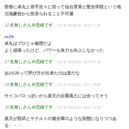
西巻に卓丸と若手次々に切って仙台育英と聖光学院という地
元強豪校から拒否られること不可避
32
名無しさん＠恐縮です
：2019/10/26(土) 16:46:17.29
>>25
卓丸はプロじゃ無理だよ
よく頑張ったけど、パワーも体力も向上しなかった
27
名無しさん＠恐縮です
：2019/10/26(土) 16:37:33.19
あのGMって呼び方が出来たのは楽だな
29
名無しさん＠恐縮です
：2019/10/26(土) 16:41:18.98
サイコパスっぽいから楽天の企業風土には合ってそう
30
名無しさん＠恐縮です
：2019/10/26(土) 16:44:12.35
楽天が西武とヤクルトの連合軍のような状態になりつつあ
る・・・