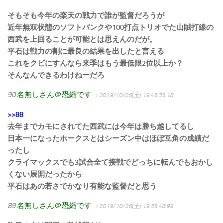
そもそも今年の楽天の戦力で誰が監督だろうが
近年無双状態のソフトバンクや100打点トリオでた山賊打線の
西武を上回ることが可能とは思えんのだが。
平石は戦力の割に最良の結果を出したと言える
これをクビにすんなら来季はもう最低限2位以上か？
そんなんできるわけねーだろ
90
名無しさん＠恐縮です
：2019/10/26(土) 19:43:33.18
>>88
去年までカモにされてた西武には今年は勝ち越してるし
日本一になったホークスとはシーズン中はほぼ互角の成績だ
ったし
クライマックスでも3試合全て接戦でどっちに転んでもおかし
くない展開だったから
平石はあの若さでかなり有能な監督だと思う
89
名無しさん＠恐縮です
：2019/10/26(土) 19:33:48.99