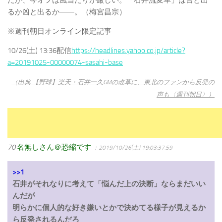
るか凶と出るか――。（梅宮昌宗）
※週刊朝日オンライン限定記事
10/26(土) 13:36配信
https://headlines.yahoo.co.jp/article?
a=20191025-00000074-sasahi-base
（出典 【野球】楽天・石井一久GMの改革に、東北のファンから反発の
声も〈週刊朝日〉）
70
名無しさん＠恐縮です
：2019/10/26(土) 19:03:37.59
>>1
石井がそれなりに考えて「悩んだ上の決断」ならまだいい
んだが
明らかに個人的な好き嫌いとかで決めてる様子が見えるか
ら反発されるんだろ