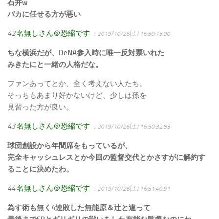
石井w
バカに任せる方が悪い
42
名無しさん＠恐縮です
：2019/10/26(土) 16:50:15.00
ちな横浜だが、DeNA参入時に唯一反対票いれた
みきたにと一緒の人格だな。
ファンあってとか、全く考えない人たち。
そっちもあまり好かないけど、少しは孫を
見習った方が良い。
43
名無しさん＠恐縮です
：2019/10/26(土) 16:50:32.83
球団創設から年間席をもっているが、
完全キャッシュレスとか今回の監督交代とかさすがに解約す
ることに決めたわ。
44
名無しさん＠恐縮です
：2019/10/26(土) 16:51:40.91
為す術も無く4連敗した無能原＆辻と違って