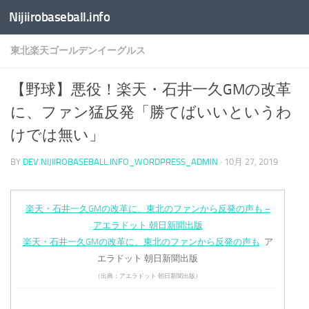
Nijiirobaseball.info
コンテンツへスキップ
東北楽天ゴールデンイーグルス
【野球】悪役！楽天・石井一久GMの改革
に、ファン猛反発「勝てばいいというわ
けでは無い」
BY
DEV.NIJIIROBASEBALL.INFO_WORDPRESS_ADMIN
·
10月 27, 2019
楽天・石井一久GMの改革に、東北のファンから反発の声も –
アエラドット 朝日新聞出版
楽天・石井一久GMの改革に、東北のファンから反発の声も
ア
エラドット 朝日新聞出版
（出典：アエラドット 朝日新聞出版）