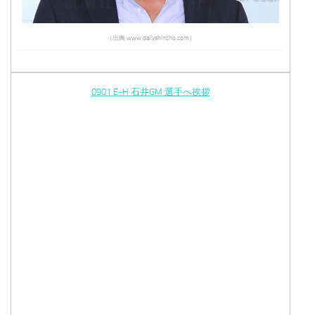
（出典 www.dailyshincho.com）
0901 E-H 石井GM 選手へ挨拶