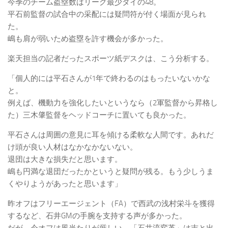
今季のチーム盗塁数はリーグ最少タイの48。
平石前監督の試合中の采配には疑問符が付く場面が見られ
た。
嶋も肩が弱いため盗塁を許す機会が多かった。
楽天担当の記者だったスポーツ紙デスクは、こう分析する。
「個人的には平石さんが1年で終わるのはもったいないかな
と。
例えば、機動力を強化したいというなら（2軍監督から昇格し
た）三木肇監督をヘッドコーチに置いても良かった。
平石さんは周囲の意見に耳を傾ける柔軟な人間です。あれだ
け頭が良い人材はなかなかないない。
退団は大きな損失だと思います。
嶋も円満な退団だったかというと疑問が残る。もう少しうま
くやりようがあったと思います」
昨オフはフリーエージェント（FA）で西武の浅村栄斗を獲得
するなど、石井GMの手腕を支持する声が多かった。
だが、今オフは風当たりが厳しい。「石井流変革」は吉と出