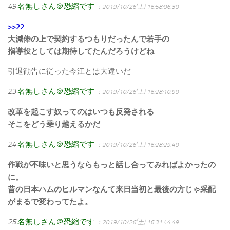
49
名無しさん＠恐縮です
：2019/10/26(土) 16:58:06.30
>>22
大減俸の上で契約するつもりだったんで若手の
指導役としては期待してたんだろうけどね
引退勧告に従った今江とは大違いだ
23
名無しさん＠恐縮です
：2019/10/26(土) 16:28:10.90
改革を起こす奴ってのはいつも反発される
そこをどう乗り越えるかだ
24
名無しさん＠恐縮です
：2019/10/26(土) 16:28:29.40
作戦が不味いと思うならもっと話し合ってみればよかったの
に。
昔の日本ハムのヒルマンなんて来日当初と最後の方じゃ采配
がまるで変わってたよ。
25
名無しさん＠恐縮です
：2019/10/26(土) 16:31:44.49