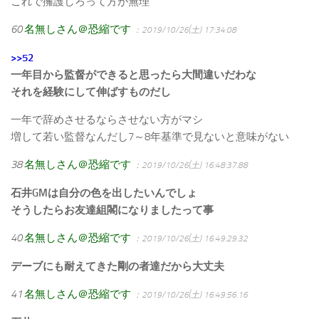
これで擁護しろって方が無理
60
名無しさん＠恐縮です
：2019/10/26(土) 17:34:08
>>52
一年目から監督ができると思ったら大間違いだわな
それを経験にして伸ばすものだし
一年で辞めさせるならさせない方がマシ
増して若い監督なんだし7～8年基準で見ないと意味がない
38
名無しさん＠恐縮です
：2019/10/26(土) 16:48:37.88
石井GMは自分の色を出したいんでしょ
そうしたらお友達組閣になりましたって事
40
名無しさん＠恐縮です
：2019/10/26(土) 16:49:29.32
デーブにも耐えてきた剛の者達だから大丈夫
41
名無しさん＠恐縮です
：2019/10/26(土) 16:49:56.16