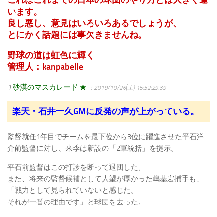
います。
良し悪し、意見はいろいろあるでしょうが、
とにかく話題には事欠きませんね。
野球の道は虹色に輝く
管理人：kanpabelle
1
砂漠のマスカレード ★
：2019/10/26(土) 15:52:29.39
楽天・石井一久GMに反発の声が上がっている。
監督就任1年目でチームを最下位から3位に躍進させた平石洋
介前監督に対し、来季は新設の「2軍統括」を提示。
平石前監督はこの打診を断って退団した。
また、将来の監督候補として人望が厚かった嶋基宏捕手も、
「戦力として見られていないと感じた。
それが一番の理由です」と球団を去った。