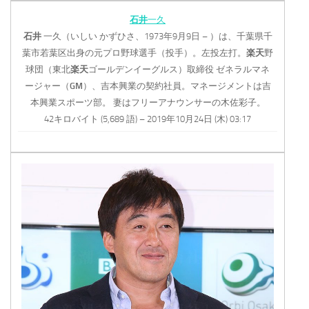
石井
一久
石井
一久（いしい かずひさ、1973年9月9日 – ）は、千葉県千
葉市若葉区出身の元プロ野球選手（投手）。左投左打。
楽天
野
球団（東北
楽天
ゴールデンイーグルス）取締役 ゼネラルマネ
ージャー（
GM
）、吉本興業の契約社員。マネージメントは吉
本興業スポーツ部。 妻はフリーアナウンサーの木佐彩子。
42キロバイト (5,689 語) – 2019年10月24日 (木) 03:17