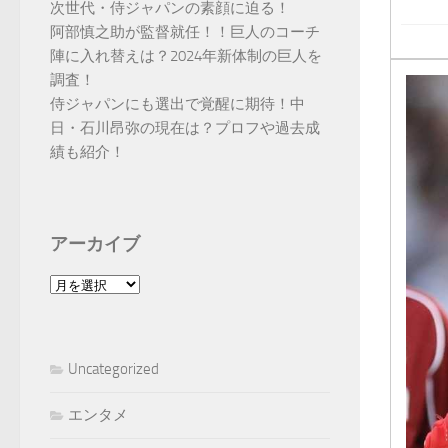
次世代・侍ジャパンの素顔に迫る！
阿部慎之助が監督就任！！巨人のコーチ
陣に入れ替えは？2024年新体制の巨人を
調査！
侍ジャパンにも選出で覚醒に期待！中
日・石川昂弥の現在は？プロフや過去成
績も紹介！
アーカイブ
ア
ー
カ
イ
Uncategorized
ブ
エンタメ