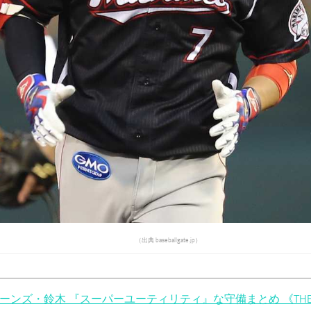
（出典 baseballgate.jp）
ーンズ・鈴木 『スーパーユーティリティ』な守備まとめ 《THE F