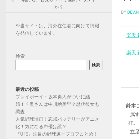
か？
BY
DEV.N
※
当サイトは、海外在住者に向けて情報
を発信しています。
楽天
楽天
検索
検索
最近の投稿
プレイボーイ・坂本勇人がついに結
婚！？奥さんは中川絵美里？歴代彼女も
鈴木
調査
属
人気野球漫画！忘却バッテリーがアニメ
打。
化！気になる声優は誰？
立
『U18』注目の野球選手プロフまとめ！