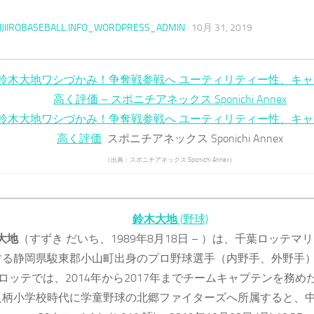
IJIIROBASEBALL.INFO_WORDPRESS_ADMIN
·
10月 31, 2019
 鈴木大地ワシづかみ！争奪戦参戦へ ユーティリティー性、キ
高く評価 – スポニチアネックス Sponichi Annex
 鈴木大地ワシづかみ！争奪戦参戦へ ユーティリティー性、キ
高く評価
スポニチアネックス Sponichi Annex
（出典：スポニチアネックス Sponichi Annex）
鈴木大地
(野球)
大地
（すずき だいち、1989年8月18日 – ）は、千葉ロッテマ
する静岡県駿東郡小山町出身のプロ野球選手（内野手、外野手
ロッテでは、2014年から2017年までチームキャプテンを務め
足柄小学校時代に学童野球の北郷ファイターズへ所属すると、