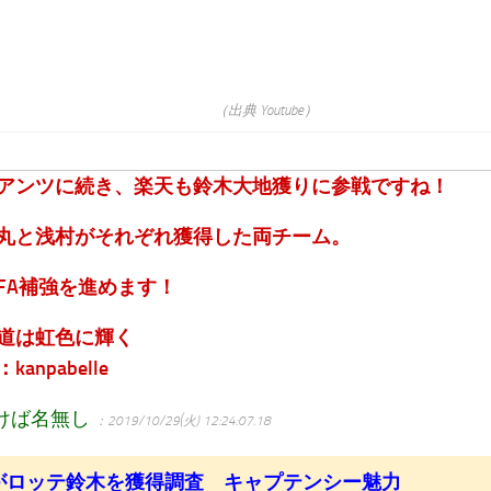
（出典 Youtube）
アンツに続き、楽天も鈴木大地獲りに参戦ですね！
丸と浅村がそれぞれ獲得した両チーム。
FA補強を進めます！
道は虹色に輝く
anpabelle
けば名無し
：2019/10/29(火) 12:24:07.18
がロッテ鈴木を獲得調査 キャプテンシー魅力