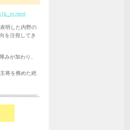
616_m.html
を表明した内野の
向を注視してき
厚みが加わり、
の主将を務めた絶
xwwxwwxwwxwwx）