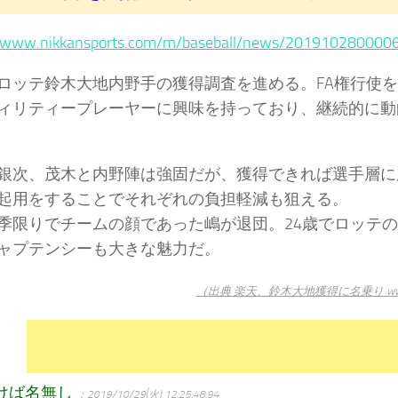
//www.nikkansports.com/m/baseball/news/201910280000
ロッテ鈴木大地内野手の獲得調査を進める。FA権行使
ィリティープレーヤーに興味を持っており、継続的に動
銀次、茂木と内野陣は強固だが、獲得できれば選手層に
起用をすることでそれぞれの負担軽減も狙える。
季限りでチームの顔であった嶋が退団。24歳でロッテ
ャプテンシーも大きな魅力だ。
（出典 楽天、鈴木大地獲得に名乗り wwxww
けば名無し
：2019/10/29(火) 12:25:48.94