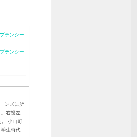
ャプテンシー
ャプテンシー
リーンズに所
）。右投左
た。 小山町
中学生時代