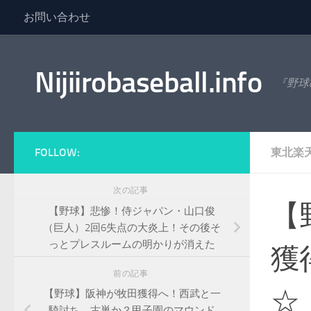
お問い合わせ
コンテンツへスキップ
Nijiirobaseball.info
『野球
FOLLOW:
東北楽
次の記事
【
【野球】悲惨！侍ジャパン・山口俊
（巨人）2回6失点の大炎上！その後そ
っとプレスルームの明かりが消えた
獲
前の記事
☆
【野球】阪神が牧田獲得へ！西武と一
騎討ち、古巣か？甲子園のマウンド