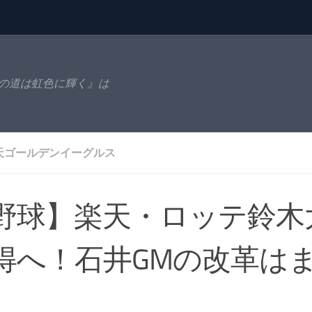
の道は虹色に輝く』は
天ゴールデンイーグルス
野球】楽天・ロッテ鈴木
得へ！石井GMの改革は