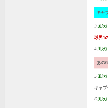
キャ
3
風吹
球界1
4
風吹
あの
5
風吹
キャプ
6
風吹