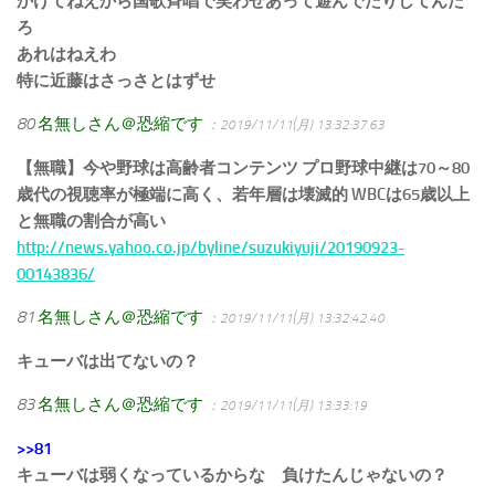
かけてねえから国歌斉唱で笑わせあって遊んでたりしてんだ
ろ
あれはねえわ
特に近藤はさっさとはずせ
80
名無しさん＠恐縮です
：2019/11/11(月) 13:32:37.63
【無職】今や野球は高齢者コンテンツ プロ野球中継は70～80
歳代の視聴率が極端に高く、若年層は壊滅的 WBCは65歳以上
と無職の割合が高い
http://news.yahoo.co.jp/byline/suzukiyuji/20190923-
00143836/
81
名無しさん＠恐縮です
：2019/11/11(月) 13:32:42.40
キューバは出てないの？
83
名無しさん＠恐縮です
：2019/11/11(月) 13:33:19
>>81
キューバは弱くなっているからな 負けたんじゃないの？