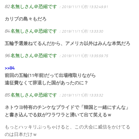
82
名無しさん＠恐縮です
：2019/11/11(月) 13:32:49.91
カリブの島々もだろ
84
名無しさん＠恐縮です
：2019/11/11(月) 13:33:30
五輪予選兼ねてるんだから、アメリカ以外はみんな本気だろ
96
名無しさん＠恐縮です
：2019/11/11(月) 13:35:59.75
>>84
前回の五輪(11年前)だって出場権取りながら
遠征費なくて辞退した国があったのに？
85
名無しさん＠恐縮です
：2019/11/11(月) 13:33:32
ネトウヨ特有のチンケなプライドで「韓国と一緒にすんな」
と書き込んでる奴がワラワラと湧いて出て笑えるｗ
もっとハッキリぶっちゃけると、この大会に威信をかけてる
のは日本だけｗ