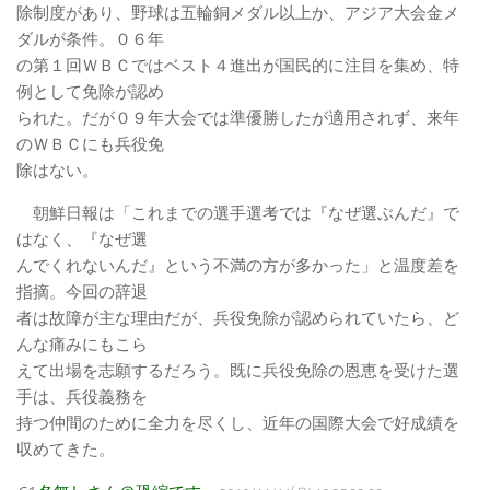
除制度があり、野球は五輪銅メダル以上か、アジア大会金メ
ダルが条件。０６年
の第１回ＷＢＣではベスト４進出が国民的に注目を集め、特
例として免除が認め
られた。だが０９年大会では準優勝したが適用されず、来年
のＷＢＣにも兵役免
除はない。
朝鮮日報は「これまでの選手選考では『なぜ選ぶんだ』で
はなく、『なぜ選
んでくれないんだ』という不満の方が多かった」と温度差を
指摘。今回の辞退
者は故障が主な理由だが、兵役免除が認められていたら、ど
んな痛みにもこら
えて出場を志願するだろう。既に兵役免除の恩恵を受けた選
手は、兵役義務を
持つ仲間のために全力を尽くし、近年の国際大会で好成績を
収めてきた。