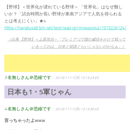
【野球】＜世界化が遅れている野球＞ 「世界化」はなぜ難し
いか？「試合時間が長い野球が東南アジアで人気を得られる
とは考えにくい」★4
https://hayabusa9.5ch.net/test/read.cgi/mnewsplus/1573226124/
（出典 【野球】＜上原浩治＞「プレミア12で国の威信をかけて戦って
いるってのは、日本と韓国ぐらいじゃないのかなぁ」）
3
名無しさん＠恐縮です
：2019/11/11(月) 13:13:23.63
日本も1・5軍じゃん
4
名無しさん＠恐縮です
：2019/11/11(月) 13:13:36.45
言っちゃったよwww