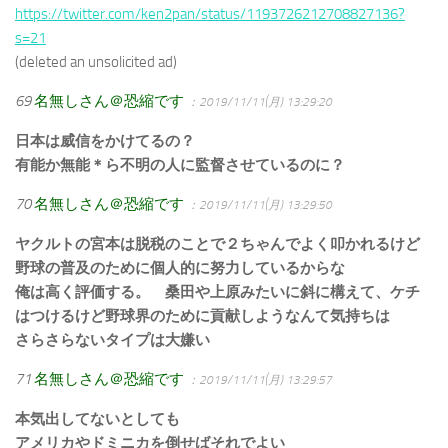
https://twitter.com/ken2pan/status/1193726212708827136?
s=21
(deleted an unsolicited ad)
69
名無しさん＠恐縮です
：2019/11/11(月) 13:29:20
日本は威信をかけてるの？
有能か無能＊ら不明の人に監督させているのに？
70
名無しさん＠恐縮です
：2019/11/11(月) 13:29:50
ヤクルトの宮本は脱税のことで２ちゃんでよく叩かれるけど
野球の普及のために個人的に努力しているからな
俺は高く評価する。 桑田や上原みたいに斜に構えて、ケチ
はつけるけど野球界のために貢献しようなんて気持ちは
さらさらないタイプは大嫌い
71
名無しさん＠恐縮です
：2019/11/11(月) 13:29:57
本気出してないとしても
アメリカやドミニカを倒せばそれでよい