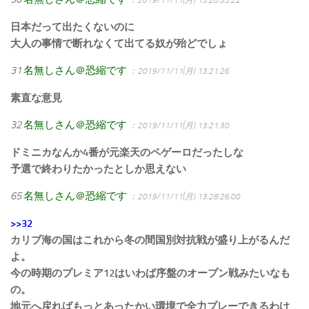
日本だって出たくないのに
大人の事情で断れなくて出てる奴が殆どでしょ
31
名無しさん＠恐縮です
：2019/11/11(月) 13:21:26
素直な意見
32
名無しさん＠恐縮です
：2019/11/11(月) 13:21:30
ドミニカなんか4番が元楽天のペゲーロだったしな
予選で終わりたかったとしか思えない
65
名無しさん＠恐縮です
：2019/11/11(月) 13:28:26.00
>>32
カリブ海の国はこれから冬の間国別対抗戦が盛り上がるんだ
よ。
今の時期のプレミア12はいわば序盤のオープン戦みたいなも
の。
地元へ戻ればもっとあったかい環境で全力プレーできるわけ