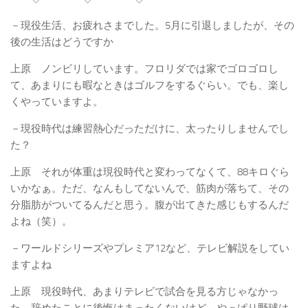
－現役生活、お疲れさまでした。5月に引退しましたが、その
後の生活はどうですか
上原 ノンビリしています。フロリダでは家でゴロゴロし
て、あまりにも暇なときはゴルフをするぐらい。でも、楽し
くやっていますよ。
－現役時代は練習熱心だっただけに、太ったりしませんでし
た？
上原 それが体重は現役時代と変わってなくて、88キロぐら
いかなぁ。ただ、なんもしてないんで、筋肉が落ちて、その
分脂肪がついてるんだと思う。腹が出てきた感じもするんだ
よね（笑）。
－ワールドシリーズやプレミア12など、テレビ解説をしてい
ますよね
上原 現役時代、あまりテレビで試合を見る方じゃなかっ
た。辞めたことに後悔はまったくないけど、やっぱり野球は