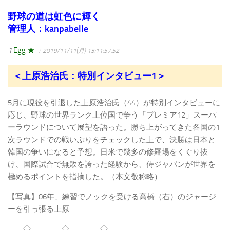
野球の道は虹色に輝く
管理人：kanpabelle
1
Egg ★
：2019/11/11(月) 13:11:57.52
＜上原浩治氏：特別インタビュー1＞
5月に現役を引退した上原浩治氏（44）が特別インタビューに
応じ、野球の世界ランク上位国で争う「プレミア12」スーパ
ーラウンドについて展望を語った。勝ち上がってきた各国の1
次ラウンドでの戦いぶりをチェックした上で、決勝は日本と
韓国の争いになると予想。日米で幾多の修羅場をくぐり抜
け、国際試合で無敗を誇った経験から、侍ジャパンが世界を
極めるポイントを指摘した。（本文敬称略）
【写真】06年、練習でノックを受ける高橋（右）のジャージ
ーを引っ張る上原
◇ ◇ ◇