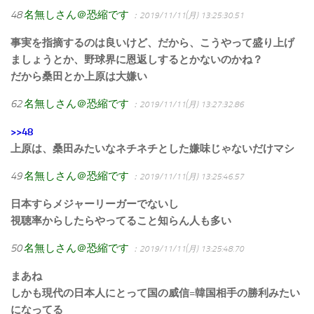
48
名無しさん＠恐縮です
：2019/11/11(月) 13:25:30.51
事実を指摘するのは良いけど、だから、こうやって盛り上げ
ましょうとか、野球界に恩返しするとかないのかね？
だから桑田とか上原は大嫌い
62
名無しさん＠恐縮です
：2019/11/11(月) 13:27:32.86
>>48
上原は、桑田みたいなネチネチとした嫌味じゃないだけマシ
49
名無しさん＠恐縮です
：2019/11/11(月) 13:25:46.57
日本すらメジャーリーガーでないし
視聴率からしたらやってること知らん人も多い
50
名無しさん＠恐縮です
：2019/11/11(月) 13:25:48.70
まあね
しかも現代の日本人にとって国の威信=韓国相手の勝利みたい
になってる