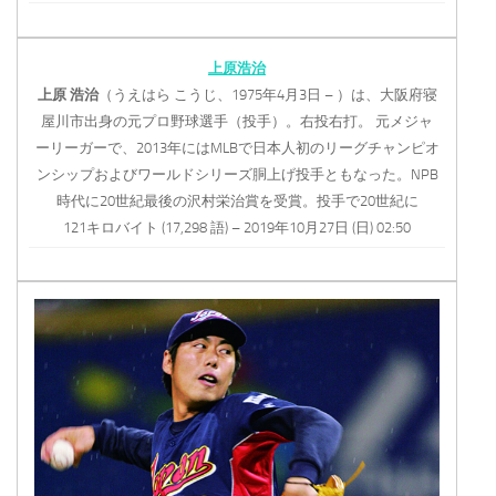
上原浩治
上原
浩治
（うえはら こうじ、1975年4月3日 – ）は、大阪府寝
屋川市出身の元プロ野球選手（投手）。右投右打。 元メジャ
ーリーガーで、2013年にはMLBで日本人初のリーグチャンピオ
ンシップおよびワールドシリーズ胴上げ投手ともなった。NPB
時代に20世紀最後の沢村栄治賞を受賞。投手で20世紀に
121キロバイト (17,298 語) – 2019年10月27日 (日) 02:50