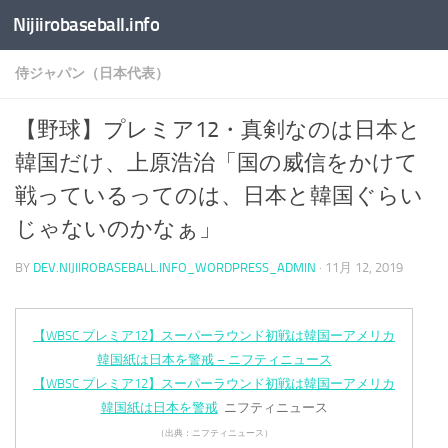
Nijiirobaseball.info
コンテンツへスキップ
侍ジャパン（日本代表）
【野球】プレミア12・真剣なのは日本と
韓国だけ、上原浩治「国の威信をかけて
戦っているってのは、日本と韓国ぐらい
じゃないのかなぁ」
BY
DEV.NIJIIROBASEBALL.INFO_WORDPRESS_ADMIN
·
11月 12, 2019
【WBSC プレミア12】スーパーラウンド初戦は韓国ーアメリカ
韓国紙は日本を警戒 – ニフティニュース
【WBSC プレミア12】スーパーラウンド初戦は韓国ーアメリカ
韓国紙は日本を警戒
ニフティニュース
（出典：ニフティニュース）