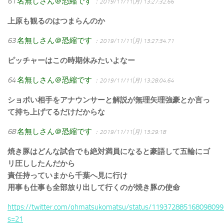
61
名無しさん＠恐縮です
：2019/11/11(月) 13:27:32.66
上原も観るのはつまらんのか
63
名無しさん＠恐縮です
：2019/11/11(月) 13:27:34.71
ピッチャーはこの時期休みたいよなー
64
名無しさん＠恐縮です
：2019/11/11(月) 13:28:04.64
ショボい相手をアナウンサーと解説が無理矢理強豪とか言っ
て持ち上げてるだけだからな
68
名無しさん＠恐縮です
：2019/11/11(月) 13:29:18
焼き豚はどんな試合でも絶対満員になると豪語して五輪にゴ
リ圧ししたんだから
責任持っていまから千葉へ見に行け
用事も仕事も全部放り出して行くのが焼き豚の使命
https://twitter.com/ohmatsukomatsu/status/119372885168098099
s=21