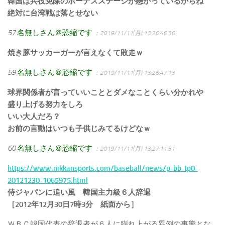
韓国は兵役免除のボーナスステージが懸かっているからね
絶対に台湾戦は落とせない
57
名無しさん＠恐縮です
：2019/11/11(月) 13:26:46.36
焼き豚サッカーガーが言えなくて敗走ｗ
59
名無しさん＠恐縮です
：2019/11/11(月) 13:26:47.13
球界関係者が言っていいこととダメなことくらい分かれや
盛り上げる努力をしろ
いい大人だろ？
お前の言動はいつも子供じみてるけどなｗ
60
名無しさん＠恐縮です
：2019/11/11(月) 13:27:11.51
https://www.nikkansports.com/baseball/news/p-bb-tp0-
20121230-1065975.html
侍ジャパンに追い風 韓国主力級６人辞退
［2012年12月30日7時3分 紙面から］
ＷＢＣ韓国代表の辞退者が６人に膨れ上がる異例の事態とな