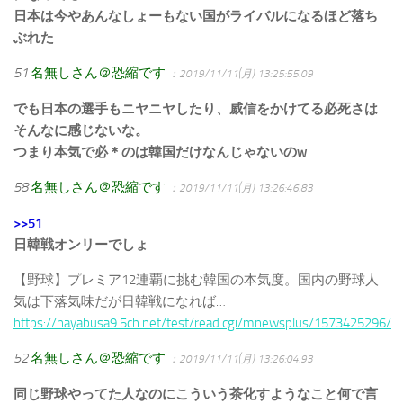
日本は今やあんなしょーもない国がライバルになるほど落ち
ぶれた
51
名無しさん＠恐縮です
：2019/11/11(月) 13:25:55.09
でも日本の選手もニヤニヤしたり、威信をかけてる必死さは
そんなに感じないな。
つまり本気で必＊のは韓国だけなんじゃないのw
58
名無しさん＠恐縮です
：2019/11/11(月) 13:26:46.83
>>51
日韓戦オンリーでしょ
【野球】プレミア12連覇に挑む韓国の本気度。国内の野球人
気は下落気味だが日韓戦になれば…
https://hayabusa9.5ch.net/test/read.cgi/mnewsplus/1573425296/
52
名無しさん＠恐縮です
：2019/11/11(月) 13:26:04.93
同じ野球やってた人なのにこういう茶化すようなこと何で言