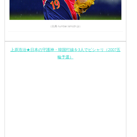
（出典 number.ismcdn.jp）
上原浩治★日本の守護神・韓国打線を3人でピシャリ（2007五
輪予選）