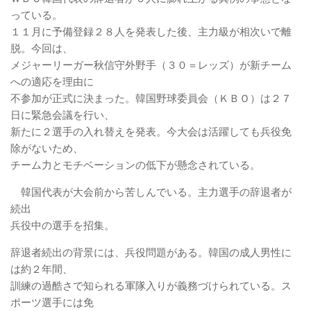
っている。
１１月に予備登録２８人を発表した後、主力級が相次いで離
脱。今回は、
メジャーリーガー秋信守外野手（３０＝レッズ）が新チーム
への適応を理由に
不参加が正式に決まった。韓国野球委員会（ＫＢＯ）は２７
日に緊急会議を行い、
新たに２選手の入れ替えを発表。今大会は活躍しても兵役免
除がないため、
チーム力とモチベーションの低下が懸念されている。
韓国代表が大会前から苦しんでいる。主力選手の辞退者が
続出
兵役中の選手を招集。
辞退者続出の背景には、兵役問題がある。韓国の成人男性に
は約２年間、
訓練の過酷さで知られる軍隊入りが義務づけられている。ス
ポーツ選手には免