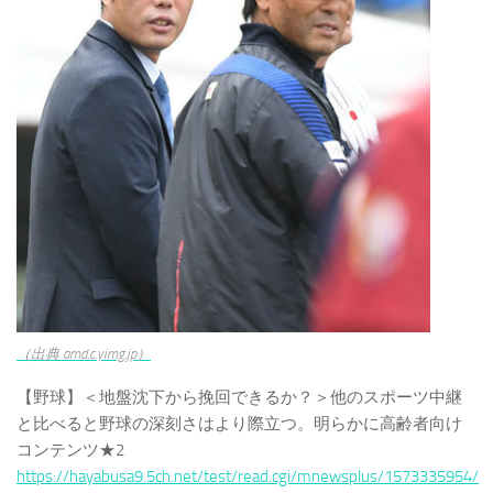
（出典 amd.c.yimg.jp）
【野球】＜地盤沈下から挽回できるか？＞他のスポーツ中継
と比べると野球の深刻さはより際立つ。明らかに高齢者向け
コンテンツ★2
https://hayabusa9.5ch.net/test/read.cgi/mnewsplus/1573335954/