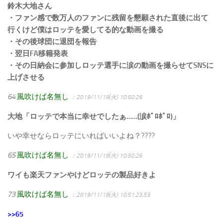
鈴木大地さん
・ファン感で数万人のファンに残留を懇願された直後に出て
行くけど僕はロッテを愛してる的な動画を撮る
・その後球団に退団を報告
・翌日FA移籍発表
・その日納会に参加しロッテ選手に涙の動画を撮らせてSNSに
上げさせる
64
風吹けば名無し
：2019/11/19(火) 10:50:26
大地「ロッテで本当に幸せでしたぁ……(涙ﾎﾞﾛﾎﾞﾛ)」
いや幸せならロッテにいればいいよね？????
65
風吹けば名無し
：2019/11/19(火) 10:50:26
ワイも楽天ファンやけどロッテの製品好きよ
73
風吹けば名無し
：2019/11/19(火) 10:51:23.53
>>65