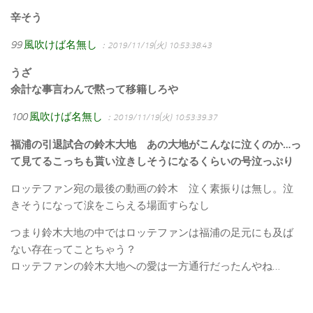
辛そう
99
風吹けば名無し
：2019/11/19(火) 10:53:38.43
うざ
余計な事言わんで黙って移籍しろや
100
風吹けば名無し
：2019/11/19(火) 10:53:39.37
福浦の引退試合の鈴木大地 あの大地がこんなに泣くのか…っ
て見てるこっちも貰い泣きしそうになるくらいの号泣っぷり
ロッテファン宛の最後の動画の鈴木 泣く素振りは無し。泣
きそうになって涙をこらえる場面すらなし
つまり鈴木大地の中ではロッテファンは福浦の足元にも及ば
ない存在ってことちゃう？
ロッテファンの鈴木大地への愛は一方通行だったんやね…