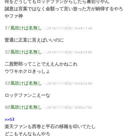
何をどうしてもロッテファンからしたら裏切りやん
誠意は言葉ではなく金額って言い放った方が納得するやろ
やファ神
51
風吹けば名無し
：2019/11/19(火) 10:49:11.46
普通に正直に言えばいいのに
52
風吹けば名無し
：2019/11/19(火) 10:49:23.80
二股野郎ってことでええんかねこれ
ウワキホクロきっしょ
53
風吹けば名無し
：2019/11/19(火) 10:49:24.69
ロッテファンこえーな
68
風吹けば名無し
：2019/11/19(火) 10:50:47.54
>>53
楽天ファンも西巻と平石の移籍を叩いてたし
どこもそんなもんやろ