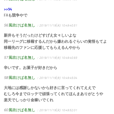
>>94
FAも競争やで
56
風吹けば名無し
：2019/11/19(火) 10:49:40.51
新井もそうだったけどすげえ女々しいよな
同一リーグに移籍するんだから嫌われるぐらいの覚悟もてよ
移籍先のファンに応援してもらえるんやから
57
風吹けば名無し
：2019/11/19(火) 10:49:40.93
辛いです。お菓子が好きだから
58
風吹けば名無し
：2019/11/19(火) 10:49:45.04
大地には感謝しかないから好きに言ってくれてええで
むしろ今までロッテで頑張ってくれてほんまありがとうや
楽天でしっかり金稼いでくれ
60
風吹けば名無し
：2019/11/19(火) 10:49:52.01