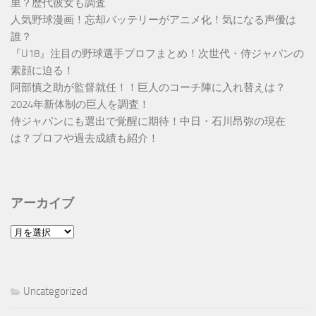
里？歴代彼女も調査
人気野球漫画！忘却バッテリーがアニメ化！気になる声優は
誰？
『U18』注目の野球選手プロフまとめ！次世代・侍ジャパンの
素顔に迫る！
阿部慎之助が監督就任！！巨人のコーチ陣に入れ替えは？
2024年新体制の巨人を調査！
侍ジャパンにも選出で覚醒に期待！中日・石川昂弥の現在
は？プロフや過去成績も紹介！
アーカイブ
ア
ー
カ
イ
Uncategorized
ブ