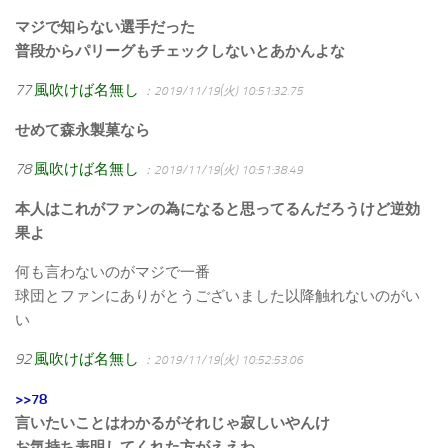
マジで知らない選手だった
普段からパリーグもチェックしないとあかんよな
77
風吹けば名無し
：2019/11/19(火) 10:51:32.75
せめて森永製菓なら
78
風吹けば名無し
：2019/11/19(火) 10:51:38.49
本人はこれがファンの為になると思ってるんだろうけど逆効
果よ
何も言わないのがマジで一番
球団とファンにありがとうございました以降触れないのがい
い
92
風吹けば名無し
：2019/11/19(火) 10:52:53.06
>>78
言いたいことはわかるがそれじゃ寂しいやんけ
お気持ち表明してくれた方がええわ