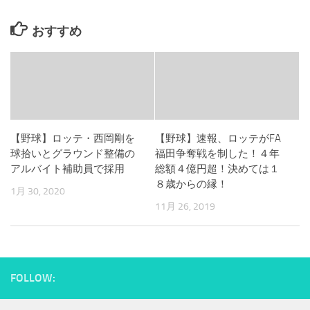
おすすめ
【野球】ロッテ・西岡剛を
【野球】速報、ロッテがFA
球拾いとグラウンド整備の
福田争奪戦を制した！４年
アルバイト補助員で採用
総額４億円超！決めては１
８歳からの縁！
1月 30, 2020
11月 26, 2019
FOLLOW: