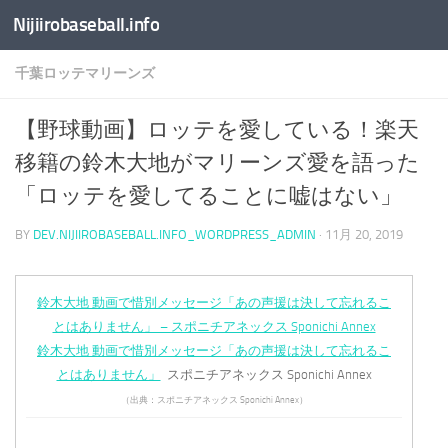
Nijiirobaseball.info
コンテンツへスキップ
千葉ロッテマリーンズ
【野球動画】ロッテを愛している！楽天
移籍の鈴木大地がマリーンズ愛を語った
「ロッテを愛してることに嘘はない」
BY
DEV.NIJIIROBASEBALL.INFO_WORDPRESS_ADMIN
·
11月 20, 2019
鈴木大地 動画で惜別メッセージ「あの声援は決して忘れるこ
とはありません」 – スポニチアネックス Sponichi Annex
鈴木大地 動画で惜別メッセージ「あの声援は決して忘れるこ
とはありません」
スポニチアネックス Sponichi Annex
（出典：スポニチアネックス Sponichi Annex）