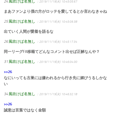
24
風吹けば名無し
：2019/11/19(火) 10:45:05.67
まあファンより僕の方がロッテを愛してるとか言わなきゃね
25
風吹けば名無し
：2019/11/19(火) 10:45:09.38
出ていく人間が愛着を語るな
26
風吹けば名無し
：2019/11/19(火) 10:45:17.34
同一リーグFA移籍てどんなコメント出せば正解なんや？
31
風吹けば名無し
：2019/11/19(火) 10:46:04.00
>>26
なにいっても古巣には嫌われるから行き先に媚びうるしかな
い
34
風吹けば名無し
：2019/11/19(火) 10:46:32.18
>>26
誠意は言葉ではなく金額