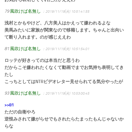
79
風吹けば名無し
：2019/11/19(火) 10:51:41.55
浅村とかもやけど、八方美人はかえって嫌われるよな
美馬みたいに家族が関東なので移籍します。ちゃんと出向い
て断り入れます。のが感じええわ
81
風吹けば名無し
：2019/11/19(火) 10:51:54.01
ロッテが好きってのは本当だと思うわ
だからこそ嫌われたくなくて動画でまでお気持ち表明してき
たし
こっちとしてはNTRビデオレター見せられてる気分やったが
93
風吹けば名無し
：2019/11/19(火) 10:53:00.45
>>81
ただの自衛やろ
逆恨みされて嫌がらせでもされたらたまったもんじゃないか
らな