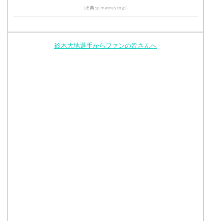
（出典 sp.marines.co.jp）
鈴木大地選手からファンの皆さんへ