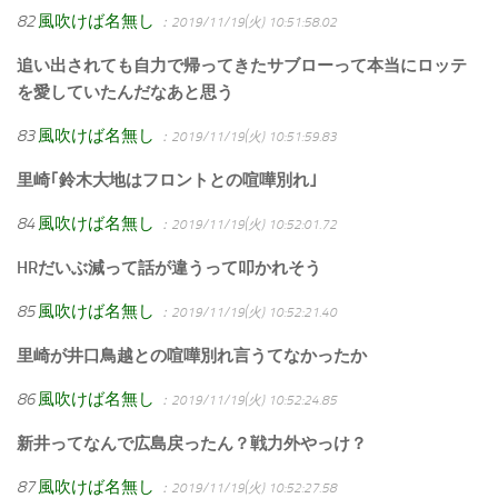
82
風吹けば名無し
：2019/11/19(火) 10:51:58.02
追い出されても自力で帰ってきたサブローって本当にロッテ
を愛していたんだなあと思う
83
風吹けば名無し
：2019/11/19(火) 10:51:59.83
里崎｢鈴木大地はフロントとの喧嘩別れ｣
84
風吹けば名無し
：2019/11/19(火) 10:52:01.72
HRだいぶ減って話が違うって叩かれそう
85
風吹けば名無し
：2019/11/19(火) 10:52:21.40
里崎が井口鳥越との喧嘩別れ言うてなかったか
86
風吹けば名無し
：2019/11/19(火) 10:52:24.85
新井ってなんで広島戻ったん？戦力外やっけ？
87
風吹けば名無し
：2019/11/19(火) 10:52:27.58