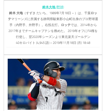
鈴木大地
(野球)
鈴木
大地
（すずき だいち、1989年7月18日 – ）は、千葉
ロッ
テ
マリーンズに所属する静岡県駿東郡小山町出身のプロ野球選
手（内野手、外野手）。右投左打。
ロッテ
では、2014年から
2017年までチームキャプテンを務めた。 2019年オフにFA権を
行使し、翌2020年シーズンより東北楽天ゴールデン
40キロバイト (4,945 語) – 2019年11月18日 (月) 18:48