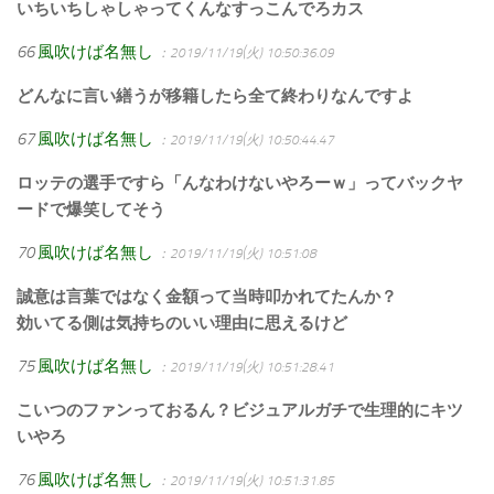
いちいちしゃしゃってくんなすっこんでろカス
66
風吹けば名無し
：2019/11/19(火) 10:50:36.09
どんなに言い繕うが移籍したら全て終わりなんですよ
67
風吹けば名無し
：2019/11/19(火) 10:50:44.47
ロッテの選手ですら「んなわけないやろーｗ」ってバックヤ
ードで爆笑してそう
70
風吹けば名無し
：2019/11/19(火) 10:51:08
誠意は言葉ではなく金額って当時叩かれてたんか？
効いてる側は気持ちのいい理由に思えるけど
75
風吹けば名無し
：2019/11/19(火) 10:51:28.41
こいつのファンっておるん？ビジュアルガチで生理的にキツ
いやろ
76
風吹けば名無し
：2019/11/19(火) 10:51:31.85