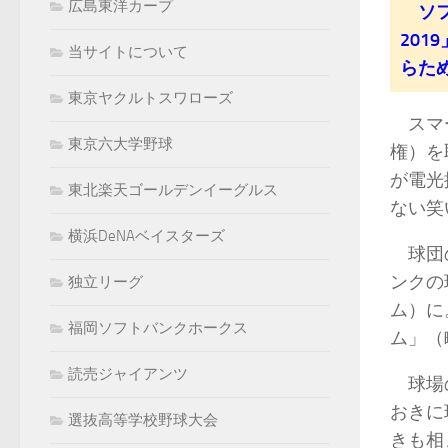
広島東洋カープ
ソフ
201
当サイトについて
らた
東京ヤクルトスワローズ
スマー
東京六大学野球
権）を
が電光
東北楽天ゴールデンイーグルス
ない笑
横浜DeNAベイスターズ
球団の
ンクの
独立リーグ
ム）に
福岡ソフトバンクホークス
ム」（
読売ジャイアンツ
球場の
おきに
選抜高等学校野球大会
きも相