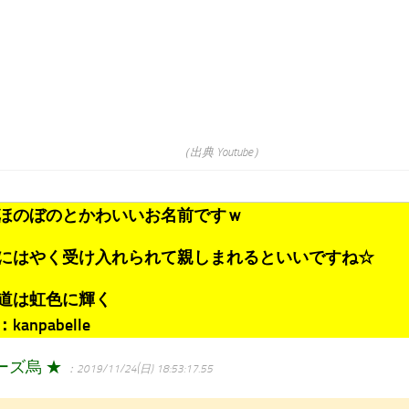
（出典 Youtube）
ほのぼのとかわいいお名前ですｗ
にはやく受け入れられて親しまれるといいですね☆
道は虹色に輝く
anpabelle
ーズ烏 ★
：2019/11/24(日) 18:53:17.55