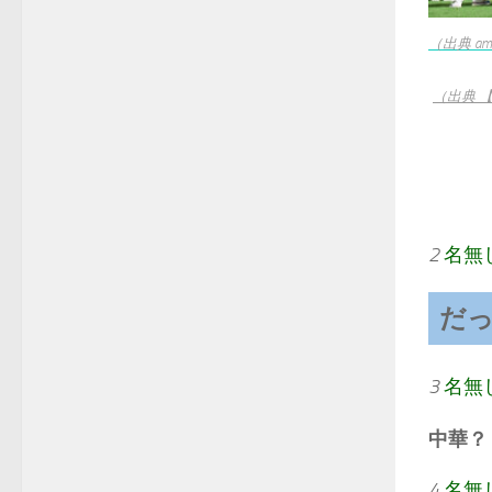
（出典 amd.
（出典 
2
名無
だ
3
名無
中華？
4
名無