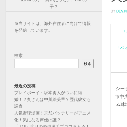
子？
BY
DEV.N
※
当サイトは、海外在住者に向けて情報
を発信しています。
「
「ペ
検索
検索
最近の投稿
シー
プレイボーイ・坂本勇人がついに結
市中
婚！？奥さんは中川絵美里？歴代彼女も
ム
球
調査
人気野球漫画！忘却バッテリーがアニメ
化！気になる声優は誰？
『U18』注目の野球選手プロフまとめ！