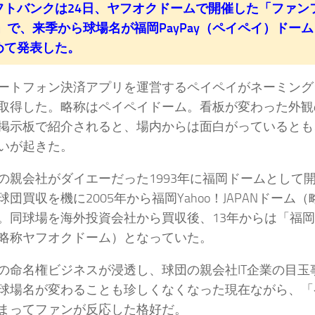
トバンクは24日、ヤフオクドームで開催した「ファン
9」で、来季から球場名が福岡PayPay（ペイペイ）ドー
めて発表した。
トフォン決済アプリを運営するペイペイがネーミング
取得した。略称はペイペイドーム。看板が変わった外観
掲示板で紹介されると、場内からは面白がっているとも
いが起きた。
親会社がダイエーだった1993年に福岡ドームとして
球団買収を機に2005年から福岡Yahoo！JAPANドーム
。同球場を海外投資会社から買収後、13年からは「福
略称ヤフオクドーム）となっていた。
命名権ビジネスが浸透し、球団の親会社IT企業の目玉
球場名が変わることも珍しくなくなった現在ながら、「
まってファンが反応した格好だ。