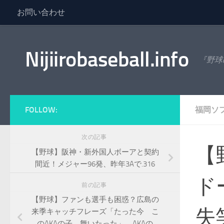
お問い合わせ
コンテンツへスキップ
Nijiirobaseball.info
『野球
FOLLOW:
福岡ソ
次の記事
【
【野球】阪神・新外国人ボーアと契約
間近！メジャー96発、昨年3Aで.316
ド
前の記事
【野球】ファンも選手も困惑？広島の
失
来季キャッチフレーズ「たった今 こ
のAKAの子 舞いたった」、AKAの