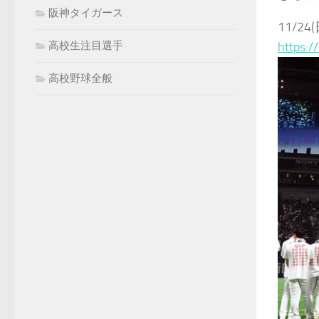
阪神タイガース
11/2
https:/
高校生注目選手
高校野球全般