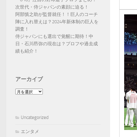
次世代・侍ジャパンの素顔に迫る！
阿部慎之助が監督就任！！巨人のコーチ
陣に入れ替えは？2024年新体制の巨人を
調査！
侍ジャパンにも選出で覚醒に期待！中
日・石川昂弥の現在は？プロフや過去成
績も紹介！
アーカイブ
ア
ー
カ
イ
Uncategorized
ブ
エンタメ