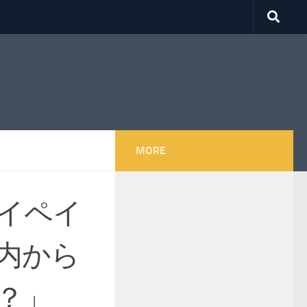
MORE
イペイ
内から
？」