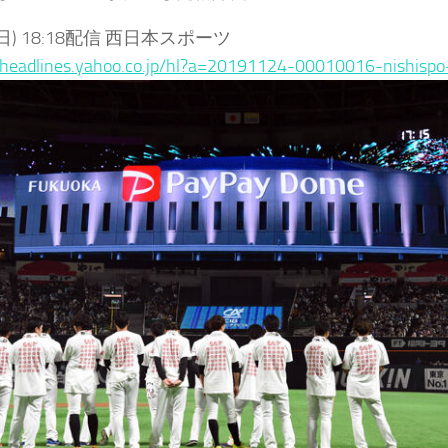
4(日) 18:18配信 西日本スポーツ
/headlines.yahoo.co.jp/hl?a=20191124-00010016-nishispo