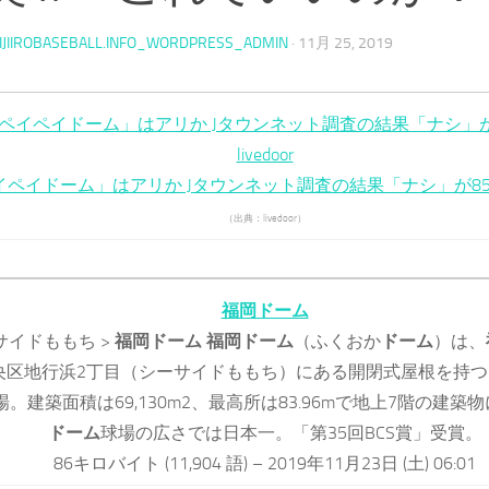
IJIIROBASEBALL.INFO_WORDPRESS_ADMIN
·
11月 25, 2019
ペイペイドーム」はアリか Jタウンネット調査の結果「ナシ」が8
livedoor
イペイドーム」はアリか Jタウンネット調査の結果「ナシ」が8
（出典：livedoor）
福岡ドーム
サイドももち >
福岡ドーム
福岡ドーム
（ふくおか
ドーム
）は、
央区地行浜2丁目（シーサイドももち）にある開閉式屋根を持つ
場。建築面積は69,130m2、最高所は83.96mで地上7階の建築
ドーム
球場の広さでは日本一。「第35回BCS賞」受賞。
86キロバイト (11,904 語) – 2019年11月23日 (土) 06:01