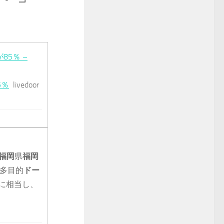
5％ –
5％
livedoor
福岡
県
福岡
多目的
ドー
物に相当し、