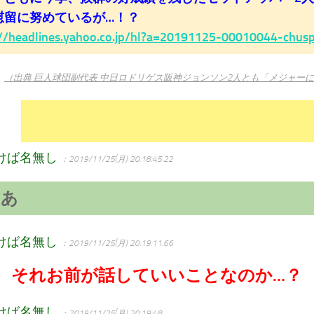
慰留に努めているが…！？
://headlines.yahoo.co.jp/hl?a=20191125-00010044-chus
（出典 巨人球団副代表 中日ロドリゲス阪神ジョンソン2人とも「メジャー
けば名無し
：2019/11/25(月) 20:18:45.22
ーあ
けば名無し
：2019/11/25(月) 20:19:11.66
、それお前が話していいことなのか…？
けば名無し
：2019/11/25(月) 20:19:48