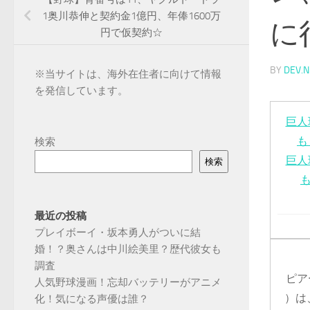
1奥川恭伸と契約金1億円、年俸1600万
に
円で仮契約☆
BY
DEV.N
※
当サイトは、海外在住者に向けて情報
を発信しています。
巨人
も
検索
巨人
検索
最近の投稿
プレイボーイ・坂本勇人がついに結
婚！？奥さんは中川絵美里？歴代彼女も
調査
ピア
人気野球漫画！忘却バッテリーがアニメ
）は
化！気になる声優は誰？