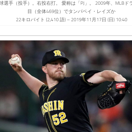
球選手（投手）。右投右打。 愛称は「PJ」。 2009年、MLBド
目（全体469位）でタンパベイ・レイズか
22キロバイト (2,410 語) – 2019年11月17日 (日) 10:40