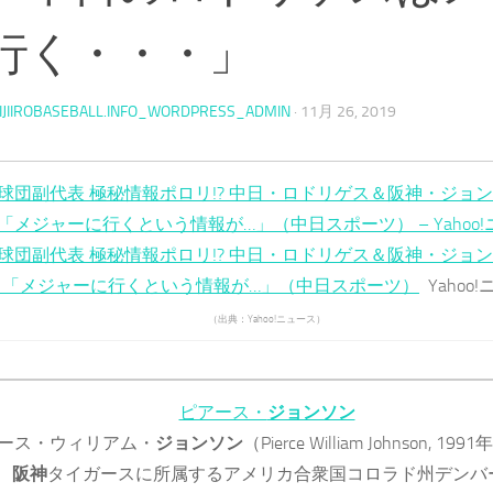
行く・・・」
IJIIROBASEBALL.INFO_WORDPRESS_ADMIN
·
11月 26, 2019
球団副代表 極秘情報ポロリ!? 中日・ロドリゲス＆阪神・ジョン
「メジャーに行くという情報が…」（中日スポーツ） – Yahoo
球団副代表 極秘情報ポロリ!? 中日・ロドリゲス＆阪神・ジョン
も「メジャーに行くという情報が…」（中日スポーツ）
Yahoo
（出典：Yahoo!ニュース）
ピアース・
ジョンソン
ース・ウィリアム・
ジョンソン
（Pierce William Johnson, 199
、
阪神
タイガースに所属するアメリカ合衆国コロラド州デンバ