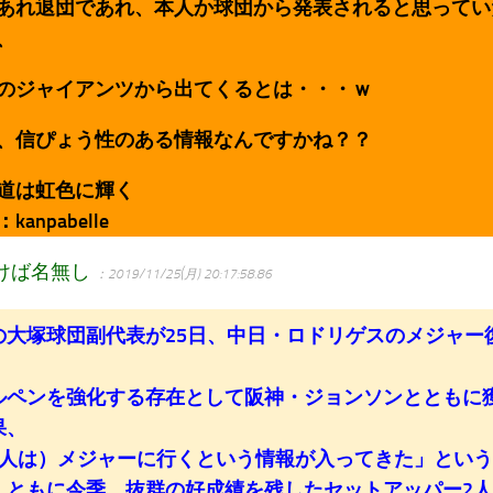
あれ退団であれ、本人か球団から発表されると思ってい
、
のジャイアンツから出てくるとは・・・ｗ
、信ぴょう性のある情報なんですかね？？
道は虹色に輝く
anpabelle
けば名無し
：2019/11/25(月) 20:17:58.86
の大塚球団副代表が25日、中日・ロドリゲスのメジャー
ペンを強化する存在として阪神・ジョンソンとともに
果、
2人は）メジャーに行くという情報が入ってきた」とい
、ともに今季、抜群の好成績を残したセットアッパー2