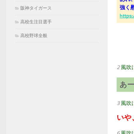
強く
阪神タイガース
https
高校生注目選手
高校野球全般
2
風吹
あ
3
風吹
いや
6
風吹