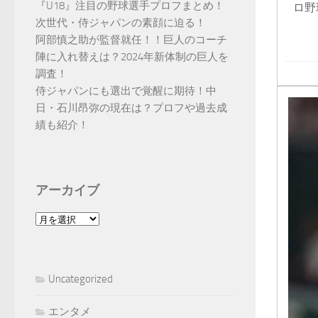
『U18』注目の野球選手プロフまとめ！
ロ野
次世代・侍ジャパンの素顔に迫る！
阿部慎之助が監督就任！！巨人のコーチ
陣に入れ替えは？2024年新体制の巨人を
調査！
侍ジャパンにも選出で覚醒に期待！中
日・石川昂弥の現在は？プロフや過去成
績も紹介！
アーカイブ
ア
ー
カ
イ
Uncategorized
ブ
エンタメ