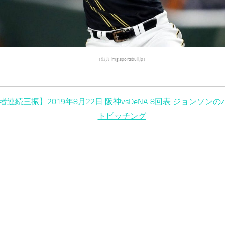
（出典 img.sportsbull.jp）
者連続三振】2019年8月22日 阪神vsDeNA 8回表 ジョンソン
トピッチング