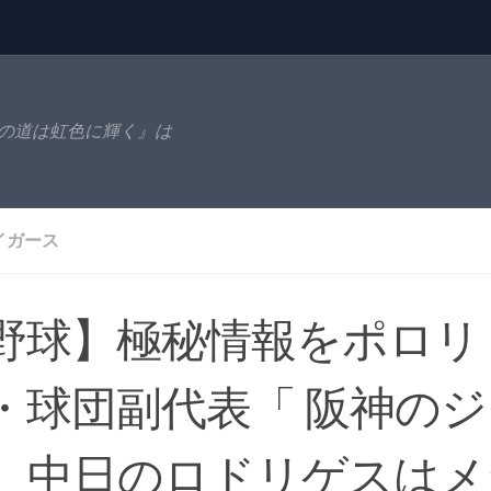
の道は虹色に輝く』は
イガース
野球】極秘情報をポロリ
・球団副代表「 阪神の
、中日のロドリゲスはメ