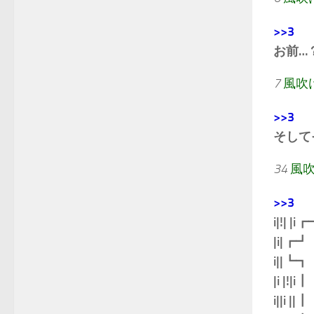
>>3
お前…
7
風吹
>>3
そして
34
風
>>3
i|!| |i┏┓
|i|┏┛┗
i||┗
|i |!|
i||i |