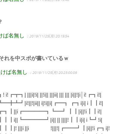
？
けば名無し
：2019/11/25(月) 20:19:54
それを中スポが書いているｗ
吹けば名無し
：2019/11/25(月) 20:23:00.09
! i!┏┳┓| |||i|!i| ||!i|| |||ii| ||| ||| |i||!|i│i!┏┓i!|
━╋┻┛|i!||!|ii|| i|!i||i|┏━┓ ┏┓i|i| i┃┃i!|
┓┏┓┃||i┏━━━━┓┗━┛ ┃┃|i||!i┃┃i!|
i┃┃┃┃i||┗━━━━┛|i|| || ||||!┃┃i|i| i┗┛!i|
|┃┃┃┃|! |||i ||i !|||!|┏━━┛┃|i||!i┏┓i|!