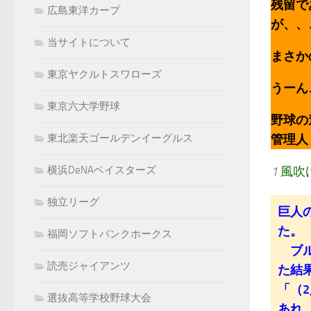
残留で
広島東洋カープ
が、、
当サイトについて
まさか
東京ヤクルトスワローズ
うーん
東京六大学野球
野球の
管理人：k
東北楽天ゴールデンイーグルス
1
風吹
横浜DeNAベイスターズ
独立リーグ
巨人
た。
福岡ソフトバンクホークス
ブル
読売ジャイアンツ
た結
「（
選抜高等学校野球大会
あれ