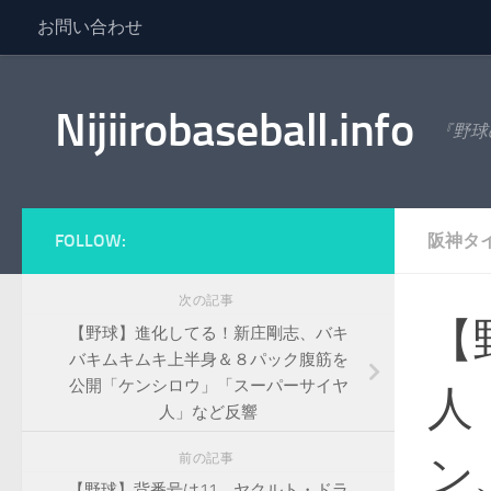
お問い合わせ
コンテンツへスキップ
Nijiirobaseball.info
『野球
FOLLOW:
阪神タ
次の記事
【
【野球】進化してる！新庄剛志、バキ
バキムキムキ上半身＆８パック腹筋を
公開「ケンシロウ」「スーパーサイヤ
人
人」など反響
ン
前の記事
【野球】背番号は11、ヤクルト・ドラ