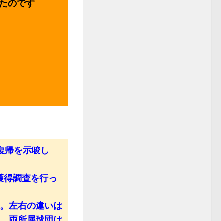
たのです
復帰を示唆し
獲得調査を行っ
う。左右の違いは
人。両所属球団は