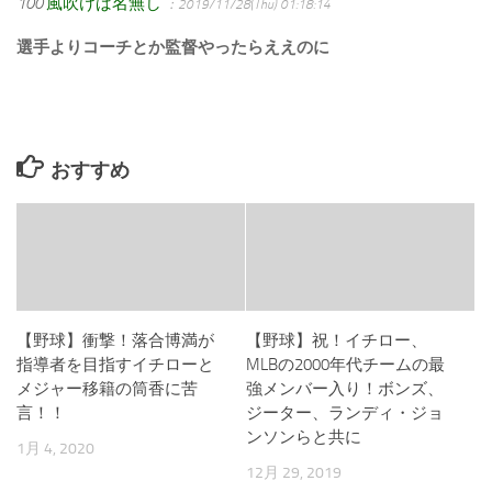
100
風吹けば名無し
：2019/11/28(Thu) 01:18:14
選手よりコーチとか監督やったらええのに
おすすめ
【野球】衝撃！落合博満が
【野球】祝！イチロー、
指導者を目指すイチローと
MLBの2000年代チームの最
メジャー移籍の筒香に苦
強メンバー入り！ボンズ、
言！！
ジーター、ランディ・ジョ
ンソンらと共に
1月 4, 2020
12月 29, 2019