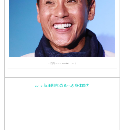
（出典 www.sankei.com）
zone 新庄剛志 恐るべき身体能力