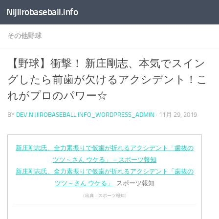
Nijiirobaseball.info
コンテンツへスキップ
その他野球
【野球】衝撃！ 新庄剛志、本気でスイン
グしたら前歯が欠けるアクシデント！こ
れがプロのパワー☆
BY
DEV.NIJIIROBASEBALL.INFO_WORDPRESS_ADMIN
·
11月 29, 2019
新庄剛志氏、全力素振りで仮歯が折れるアクシデント「歯抜の
ツツ～さん ウケる」 – スポーツ報知
新庄剛志氏、全力素振りで仮歯が折れるアクシデント「歯抜の
ツツ～さん ウケる」
スポーツ報知
（出典：スポーツ報知）