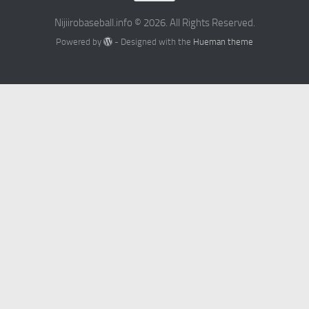
Nijiirobaseball.info © 2026. All Rights Reserved.
Powered by
- Designed with the
Hueman theme