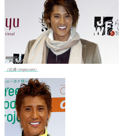
（出典 i.imgur.com）