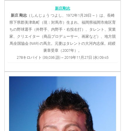
新庄剛志
新庄
剛志
（しんじょう つよし、1972年1月28日 – ）は、長崎
県下県郡美津島町（現：対馬市）生まれ、福岡県福岡市南区育
ちの野球選手（外野手、内野手・右投右打）、タレント、実業
家、クリエイター（商品プロデューサー、画家など）、地方競
馬全国協会 (NAR) の馬主。元妻はタレントの大河内志保。紺綬
褒章受章（2007年）。
278キロバイト (39,036 語) – 2019年11月27日 (水) 09:45