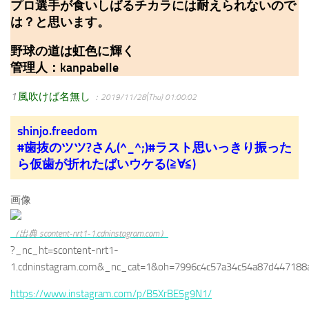
プロ選手が食いしばるチカラには耐えられないので
は？と思います。
野球の道は虹色に輝く
管理人：kanpabelle
1
風吹けば名無し
：2019/11/28(Thu) 01:00:02
shinjo.freedom
#歯抜のツツ?さん(^_^;)#ラスト思いっきり振った
ら仮歯が折れたばいウケる(≧∀≦)
画像
（出典 scontent-nrt1-1.cdninstagram.com）
?_nc_ht=scontent-nrt1-
1.cdninstagram.com&_nc_cat=1&oh=7996c4c57a34c54a87d44718
https://www.instagram.com/p/B5XrBE5g9N1/