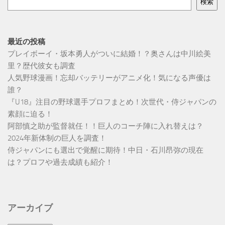
検索
最近の投稿
プレイボーイ・坂本勇人がついに結婚！？奥さんは中川絵美
里？歴代彼女も調査
人気野球漫画！忘却バッテリーがアニメ化！気になる声優は
誰？
『U18』注目の野球選手プロフまとめ！次世代・侍ジャパンの
素顔に迫る！
阿部慎之助が監督就任！！巨人のコーチ陣に入れ替えは？
2024年新体制の巨人を調査！
侍ジャパンにも選出で覚醒に期待！中日・石川昂弥の現在
は？プロフや過去成績も紹介！
アーカイブ