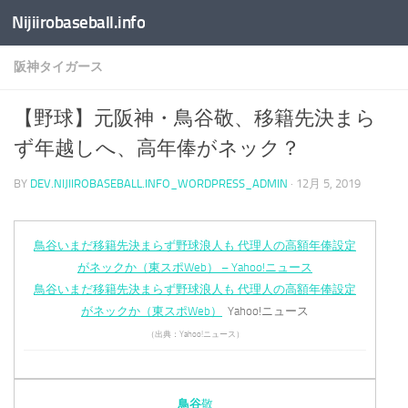
Nijiirobaseball.info
コンテンツへスキップ
阪神タイガース
【野球】元阪神・鳥谷敬、移籍先決まら
ず年越しへ、高年俸がネック？
BY
DEV.NIJIIROBASEBALL.INFO_WORDPRESS_ADMIN
·
12月 5, 2019
鳥谷いまだ移籍先決まらず野球浪人も 代理人の高額年俸設定
がネックか（東スポWeb） – Yahoo!ニュース
鳥谷いまだ移籍先決まらず野球浪人も 代理人の高額年俸設定
がネックか（東スポWeb）
Yahoo!ニュース
（出典：Yahoo!ニュース）
鳥谷
敬