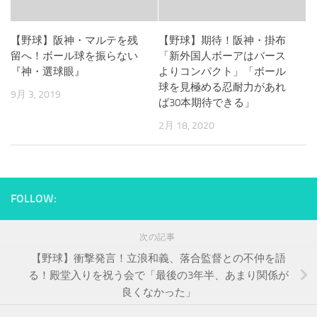
【野球】阪神・マルテを残
【野球】期待！阪神・掛布
留へ！ボール球を振らない
「新外国人ボーアはバース
『神・選球眼』
よりコンパクト」「ボール
球を見極める忍耐力があれ
9月 3, 2019
ば30本期待できる」
2月 18, 2020
FOLLOW:
次の記事
【野球】衝撃発言！立浪和義、落合監督との不仲を語
る！殿堂入りを祝う会で「最後の3年半、あまり関係が
良くなかった」