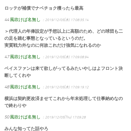
ロッテが補償でナベチョク穫ったら最高
44
風吹けば名無し
：2019/12/05(木) 17:08:35.14
＞代理人の年俸設定が予想以上に高額のため、どの球団も二
の足を踏む事態となっているというのだ。
実質戦力外なのに何故これだけ強気になれるのか
47
風吹けば名無し
：2019/12/05(木) 17:09:08.94
ベイスファンは来て欲しがってるみたいやしはよフロント決
断してくれや
48
風吹けば名無し
：2019/12/05(木) 17:09:19.12
横浜は契約更改済ませてこれから年末処理して仕事納めなの
で終わりや
50
風吹けば名無し
：2019/12/05(Thu) 17:09:28
みんな知ってた話やろ