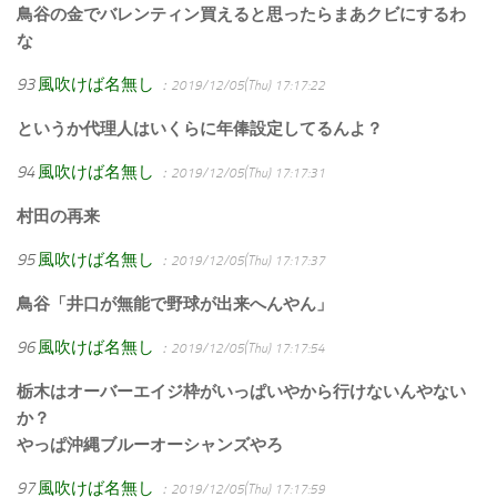
鳥谷の金でバレンティン買えると思ったらまあクビにするわ
な
93
風吹けば名無し
：2019/12/05(Thu) 17:17:22
というか代理人はいくらに年俸設定してるんよ？
94
風吹けば名無し
：2019/12/05(Thu) 17:17:31
村田の再来
95
風吹けば名無し
：2019/12/05(Thu) 17:17:37
鳥谷「井口が無能で野球が出来へんやん」
96
風吹けば名無し
：2019/12/05(Thu) 17:17:54
栃木はオーバーエイジ枠がいっぱいやから行けないんやない
か？
やっぱ沖縄ブルーオーシャンズやろ
97
風吹けば名無し
：2019/12/05(Thu) 17:17:59