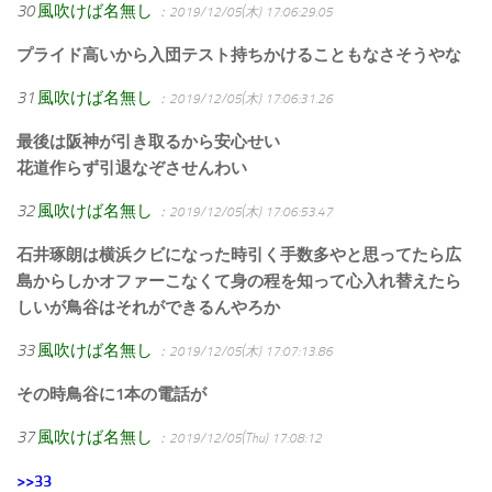
30
風吹けば名無し
：2019/12/05(木) 17:06:29.05
プライド高いから入団テスト持ちかけることもなさそうやな
31
風吹けば名無し
：2019/12/05(木) 17:06:31.26
最後は阪神が引き取るから安心せい
花道作らず引退なぞさせんわい
32
風吹けば名無し
：2019/12/05(木) 17:06:53.47
石井琢朗は横浜クビになった時引く手数多やと思ってたら広
島からしかオファーこなくて身の程を知って心入れ替えたら
しいが鳥谷はそれができるんやろか
33
風吹けば名無し
：2019/12/05(木) 17:07:13.86
その時鳥谷に1本の電話が
37
風吹けば名無し
：2019/12/05(Thu) 17:08:12
>>33