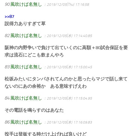
90
風吹けば名無し
：2019/12/05(Thu) 17:16:58
>>87
説得力ありすぎて草
82
風吹けば名無し
：2019/12/05(木) 17:14:40.85
阪神の内野争いで負けて出ていくのに高額＋80試合保証を要
求は流石にどこも飲まんやろ
83
風吹けば名無し
：2019/12/05(木) 17:15:00.45
松坂みたいにタンパされてんのかと思ったらマジで話し来て
ないのにあの余裕か ある意味すげえわ
84
風吹けば名無し
：2019/12/05(木) 17:15:04.95
その電話を鳴らすのはあなた
86
風吹けば名無し
：2019/12/05(木) 17:16:09.83
投手は登板する時だけ上げれば良いけど