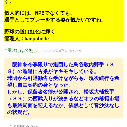
す。
個人的には、NPBでなくても、
選手としてプレーをする姿が観たいですね。
野球の道は虹色に輝く
管理人：kanpabelle
1
風吹けば名無し
：2019/12/05(Thu) 16:59:45
阪神を今季限りで退団した鳥谷敬内野手（３
８）の進退に古巣がヤキモキしている。
球団から引退勧告を受けながらも、現役続行を希
望し自由契約の身となった。
しかし、保留者名簿が公開され、松坂大輔投手
（３９）の西武入りが決まるなどオフの移籍市場
も最終局面を迎えるなか、依然として音沙汰なし
の状況だ。
ある球団ＯＢは