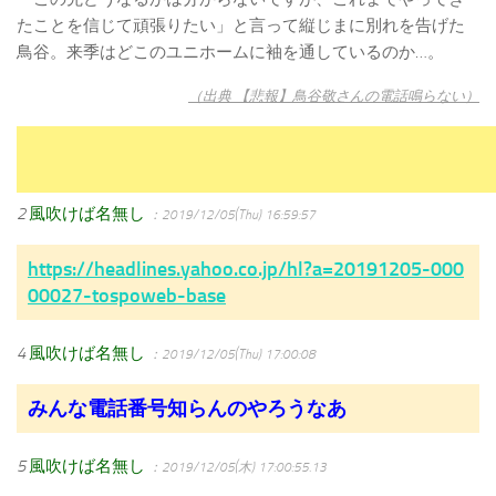
たことを信じて頑張りたい」と言って縦じまに別れを告げた
鳥谷。来季はどこのユニホームに袖を通しているのか…。
（出典 【悲報】鳥谷敬さんの電話鳴らない）
2
風吹けば名無し
：2019/12/05(Thu) 16:59:57
https://headlines.yahoo.co.jp/hl?a=20191205-000
00027-tospoweb-base
4
風吹けば名無し
：2019/12/05(Thu) 17:00:08
みんな電話番号知らんのやろうなあ
5
風吹けば名無し
：2019/12/05(木) 17:00:55.13