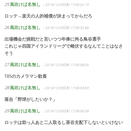
25
風吹けば名無し
：2019/12/05(木) 17:05:24.13
ロッテ→楽天の人的補償が決まってからだろ
26
風吹けば名無し
：2019/12/05(木) 17:05:32.99
出場機会だ挑戦だと言いつつ年俸に拘る鳥谷選手
これじゃ四国アイランドリーグで雌伏するなんてことはなさ
そう
27
風吹けば名無し
：2019/12/05(木) 17:05:58.00
TBSのカメラマン歓喜
28
風吹けば名無し
：2019/12/05(木) 17:06:03.83
落合「野球がしたいか？」
29
風吹けば名無し
：2019/12/05(木) 17:06:06.38
ロッテは助っ人あと二人取るし茶谷支配下しないといけない