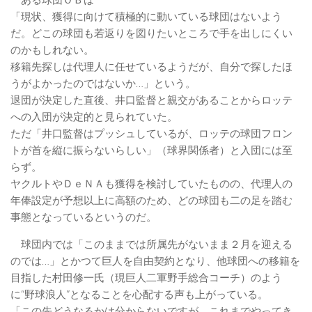
「現状、獲得に向けて積極的に動いている球団はないよう
だ。どこの球団も若返りを図りたいところで手を出しにくい
のかもしれない。
移籍先探しは代理人に任せているようだが、自分で探したほ
うがよかったのではないか…」という。
退団が決定した直後、井口監督と親交があることからロッテ
への入団が決定的と見られていた。
ただ「井口監督はプッシュしているが、ロッテの球団フロン
トが首を縦に振らないらしい」（球界関係者）と入団には至
らず。
ヤクルトやＤｅＮＡも獲得を検討していたものの、代理人の
年俸設定が予想以上に高額のため、どの球団も二の足を踏む
事態となっているというのだ。
球団内では「このままでは所属先がないまま２月を迎える
のでは…」とかつて巨人を自由契約となり、他球団への移籍を
目指した村田修一氏（現巨人二軍野手総合コーチ）のよう
に“野球浪人”となることを心配する声も上がっている。
「この先どうなるかは分からないですが、これまでやってき