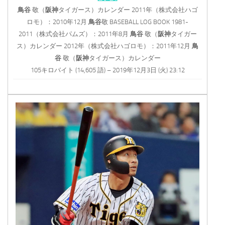
鳥谷
敬（
阪神
タイガース）カレンダー 2011年（株式会社ハゴ
ロモ）：2010年12月
鳥谷
敬 BASEBALL LOG BOOK 1981-
2011（株式会社パムズ）：2011年8月
鳥谷
敬（
阪神
タイガー
ス）カレンダー 2012年（株式会社ハゴロモ）：2011年12月
鳥
谷
敬（
阪神
タイガース）カレンダー
105キロバイト (14,605 語) – 2019年12月3日 (火) 23:12