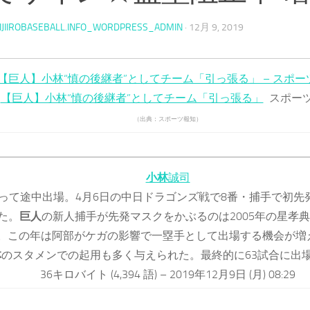
IJIIROBASEBALL.INFO_WORDPRESS_ADMIN
·
12月 9, 2019
【巨人】小林“慎の後継者”としてチーム「引っ張る」 – スポー
【巨人】小林“慎の後継者”としてチーム「引っ張る」
スポー
（出典：スポーツ報知）
小林
誠司
って途中出場。4月6日の中日ドラゴンズ戦で8番・捕手で初先
た。
巨人
の新人捕手が先発マスクをかぶるのは2005年の星孝典
。この年は阿部がケガの影響で一塁手として出場する機会が増
林
のスタメンでの起用も多く与えられた。最終的に63試合に出
36キロバイト (4,394 語) – 2019年12月9日 (月) 08:29