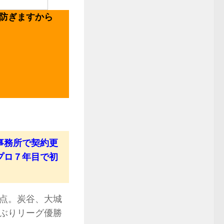
防ぎますから
事務所で契約更
プロ７年目で初
点。炭谷、大城
ぶりリーグ優勝