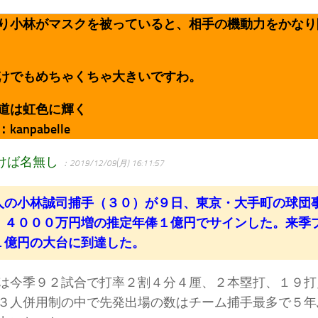
り小林がマスクを被っていると、相手の機動力をかなり
けでもめちゃくちゃ大きいですわ。
道は虹色に輝く
anpabelle
けば名無し
：2019/12/09(月) 16:11:57
の小林誠司捕手（３０）が９日、東京・大手町の球団
、４０００万円増の推定年俸１億円でサインした。来季
１億円の大台に到達した。
今季９２試合で打率２割４分４厘、２本塁打、１９打
３人併用制の中で先発出場の数はチーム捕手最多で５年