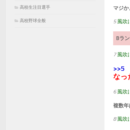
高校生注目選手
マジか
高校野球全般
5
風吹
Bラ
7
風吹
>>5
なっ
6
風吹
複数年
8
風吹