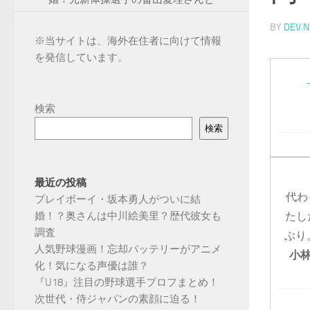
BY
DEV.N
※
当サイトは、海外在住者に向けて情報
を発信しています。
検索
検索
最近の投稿
代わ
プレイボーイ・坂本勇人がついに結
たし
婚！？奥さんは中川絵美里？歴代彼女も
調査
ぶり
人気野球漫画！忘却バッテリーがアニメ
小
化！気になる声優は誰？
『U18』注目の野球選手プロフまとめ！
次世代・侍ジャパンの素顔に迫る！