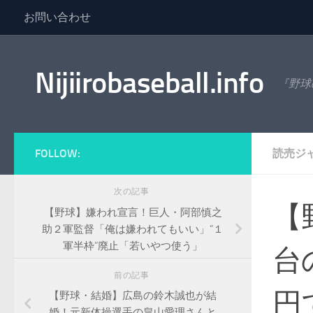
お問い合わせ
コンテンツへスキップ
Nijiirobaseball.info
『野球
FOLLOW:
読売ジ
次の記事
【
【野球】嫌われ宣言！巨人・阿部慎之
助２軍監督「俺は嫌われてもいい」“１
軍半枠”廃止「若いやつ使う」
台
前の記事
円
【野球・結婚】広島の鈴木誠也が結
婚！元新体操選手の畠山愛理さんと