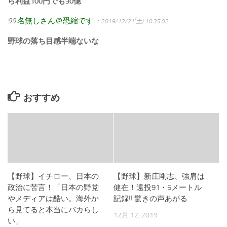
ら利益100円でも30億
99
名無しさん＠恐縮です
：2019/12/21(土) 10:35:02
野球の落ち目感半端ないな
おすすめ
【野球】イチロー、日本の
【野球】新庄剛志、強肩は
政治に苦言！「日本の野党
健在！遠投91・5メートル
やメディアは酷い。海外か
記録!! 驚きの声あがる
ら見てると本当にバカらし
12月 12, 2019
い」