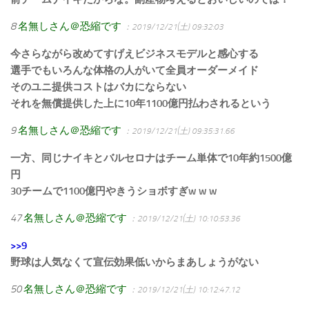
8
名無しさん＠恐縮です
：2019/12/21(土) 09:32:03
今さらながら改めてすげえビジネスモデルと感心する
選手でもいろんな体格の人がいて全員オーダーメイド
そのユニ提供コストはバカにならない
それを無償提供した上に10年1100億円払わされるという
9
名無しさん＠恐縮です
：2019/12/21(土) 09:35:31.66
一方、同じナイキとバルセロナはチーム単体で10年約1500億
円
30チームで1100億円やきうショボすぎw w w
47
名無しさん＠恐縮です
：2019/12/21(土) 10:10:53.36
>>9
野球は人気なくて宣伝効果低いからまあしょうがない
50
名無しさん＠恐縮です
：2019/12/21(土) 10:12:47.12