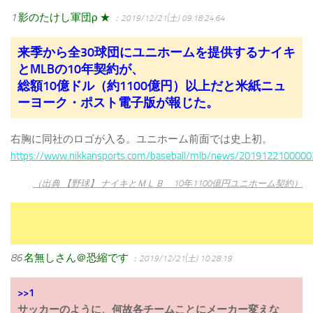
1
影のたけし軍団ρ ★
：2019/12/21(土) 09:18:24.64
来季から全30球団にユニホームを提供するナイキ
とMLBの10年契約が、
総額10億ドル（約1100億円）以上だと米紙ニュ
ーヨーク・ポスト電子版が報じた。
右胸に同社のロゴが入る。ユニホーム前面では史上初。
https://www.nikkansports.com/baseball/mlb/news/2019122100000
（出典 【野球】 ナイキとＭＬＢ 10年1100億円ユニホーム契約）
86
名無しさん＠恐縮です
：2019/12/21(土) 10:28:19
>>1
サッカーのように、何故各チームことにメーカー変えな