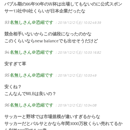
バブル期の86年90年のW杯は出場してもないのに公式スポン
サー13社中8社くらいが日本企業だったな
93
名無しさん＠恐縮です
：2019/12/21(土) 10:32:49.39
競合相手いないからこの値段になったのかな
このくらいならnew balanceでも出せそうだけど
94
名無しさん＠恐縮です
：2019/12/21(土) 10:33:16.82
安すぎて草
95
名無しさん＠恐縮です
：2019/12/21(土) 10:33:49
安くね？
こんなんでMLBは良いの？
96
名無しさん＠恐縮です
：2019/12/21(土) 10:34:08
サッカーと野球では市場規模が違いすぎるからな
サッカーだとバルサとかなら年間3000万枚くらい売れてるか