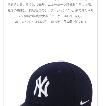
世界的企業。設立は1968年。ニューヨーク証券取引所に上場。
社名の由来は、同社社員のジェフ・ジョンソンが夢で見たギリ
シャ神話の勝利の女神「ニーケー (Nike)」から。
28キロバイト (3,322 語) – 2019年11月22日 (金) 21:13