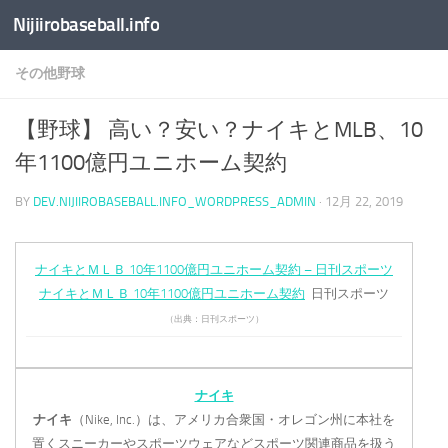
Nijiirobaseball.info
コンテンツへスキップ
その他野球
【野球】 高い？安い？ナイキとMLB、10
年1100億円ユニホーム契約
BY
DEV.NIJIIROBASEBALL.INFO_WORDPRESS_ADMIN
·
12月 22, 2019
ナイキとＭＬＢ 10年1100億円ユニホーム契約 – 日刊スポーツ
ナイキとＭＬＢ 10年1100億円ユニホーム契約
日刊スポーツ
（出典：日刊スポーツ）
ナイキ
ナイキ
（Nike, Inc.）は、アメリカ合衆国・オレゴン州に本社を
置くスニーカーやスポーツウェアなどスポーツ関連商品を扱う