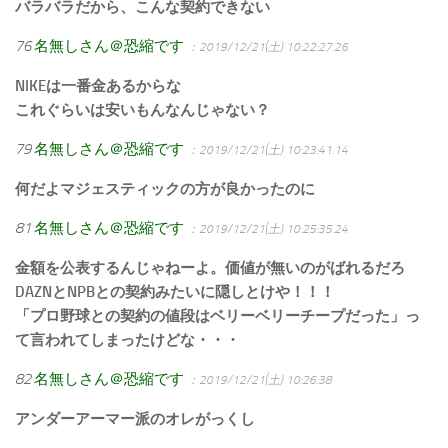
バラバラだから、こんな契約できない
76
名無しさん＠恐縮です
：2019/12/21(土) 10:22:27.26
NIKEは一番金あるからな
これぐらいは安いもんなんじゃない？
79
名無しさん＠恐縮です
：2019/12/21(土) 10:23:41.14
何だよマジェスティックの方が良かったのに
81
名無しさん＠恐縮です
：2019/12/21(土) 10:25:35.24
金額を公表するんじゃねーよ。価値が無いのがばれるだろ
DAZNとNPBとの契約みたいに隠しとけや！！！
「プロ野球との契約の値段はベリーベリーチープだった」っ
て言われてしまったけどな・・・
82
名無しさん＠恐縮です
：2019/12/21(土) 10:26:38
アンダーアーマー派のオレがっくし