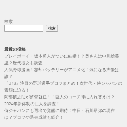
検索
検索
最近の投稿
プレイボーイ・坂本勇人がついに結婚！？奥さんは中川絵美
里？歴代彼女も調査
人気野球漫画！忘却バッテリーがアニメ化！気になる声優は
誰？
『U18』注目の野球選手プロフまとめ！次世代・侍ジャパンの
素顔に迫る！
阿部慎之助が監督就任！！巨人のコーチ陣に入れ替えは？
2024年新体制の巨人を調査！
侍ジャパンにも選出で覚醒に期待！中日・石川昂弥の現在
は？プロフや過去成績も紹介！