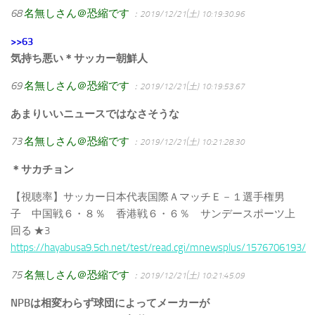
68
名無しさん＠恐縮です
：2019/12/21(土) 10:19:30.96
>>63
気持ち悪い＊サッカー朝鮮人
69
名無しさん＠恐縮です
：2019/12/21(土) 10:19:53.67
あまりいいニュースではなさそうな
73
名無しさん＠恐縮です
：2019/12/21(土) 10:21:28.30
＊サカチョン
【視聴率】サッカー日本代表国際ＡマッチＥ－１選手権男
子 中国戦６・８％ 香港戦６・６％ サンデースポーツ上
回る ★3
https://hayabusa9.5ch.net/test/read.cgi/mnewsplus/1576706193/
75
名無しさん＠恐縮です
：2019/12/21(土) 10:21:45.09
NPBは相変わらず球団によってメーカーが