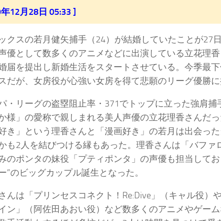
19年12月28日 05:33 ]
クスの若月健矢捕手（24）が結婚していたことが27
声優として数多くのアニメなどに出演している立花理香
婚届を提出し新婚生活をスタートさせている。今季最下
スだが、女房役が心強い女房を得て悲願のリーグ優勝に
・リーグの盗塁阻止率・371でトップに立った強肩捕
か様」の愛称で親しまれる美人声優の立花理香さんだっ
好き」という理香さんと「漫画好き」の若月は出会った
かも2人を結びつける縁もあった。理香さんは「バファ
みのポンタの妹役「プティポンタ」の声優も担当してお
ー”のビッグカップル誕生となった。
んは「プリンセスコネクト！Re:Dive」（キャル役）
イン」（阿佐田あおい役）など数多くのアニメやゲーム