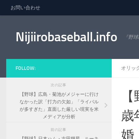
お問い合わせ
コンテンツへスキップ
Nijiirobaseball.info
『野球
FOLLOW:
オリッ
次の記事
【
【野球】広島・菊池がメジャーに行け
なかった訳「打力の欠如」「ライバル
が多すぎた」直面した厳しい現実を米
歳
メディアが分析
婚
前の記事
【野球】日本ハム・吉田輝星、ルーキ