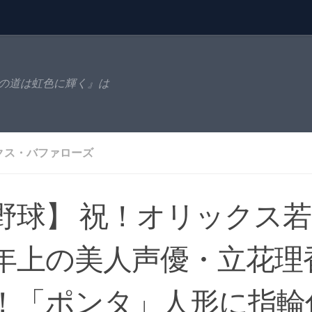
の道は虹色に輝く』は
クス・バファローズ
野球】 祝！オリックス若
年上の美人声優・立花理
！「ポンタ」人形に指輪