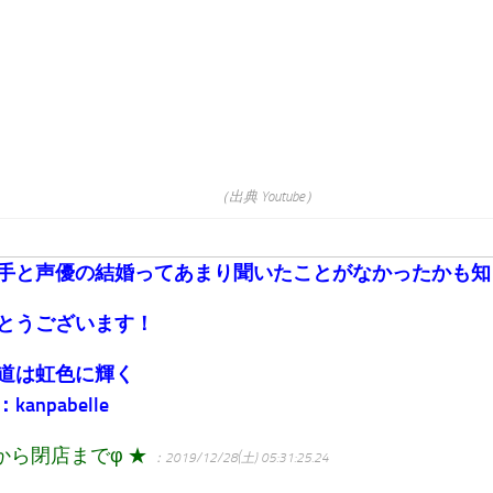
（出典 Youtube）
手と声優の結婚ってあまり聞いたことがなかったかも知
とうございます！
道は虹色に輝く
anpabelle
から閉店までφ ★
：2019/12/28(土) 05:31:25.24