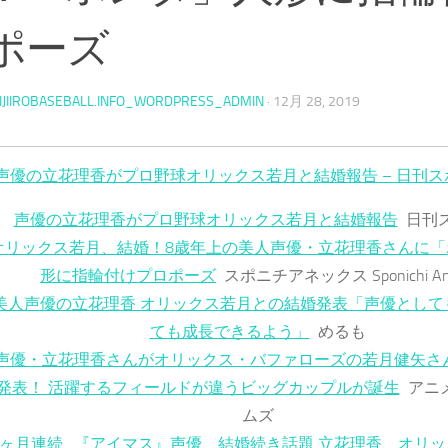
ポーズ
IJIIROBASEBALL.INFO_WORDPRESS_ADMIN
·
12月 28, 2019
声優の立花理香がプロ野球オリックス若月と結婚報告 – 日刊ス
声優の立花理香がプロ野球オリックス若月と結婚報告
日刊
オリックス若月、結婚！8歳年上の美人声優・立花理香さんに「
形に指輪付けプロポーズ
スポニチアネックス Sponichi An
美人声優の立花理香 オリックス若月との結婚発表「声優として
ても成長できるよう」
めるも
声優・立花理香さんがオリックス・バファローズの若月健矢さ
発表！ 活躍するフィールドが違うビッグカップルが誕生
アニ
ムズ
4ヶ月連続…『アイマス』声優、結婚続き話題 立花理香、オリ