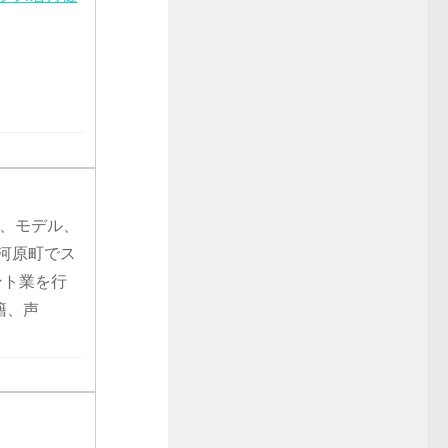
優、モデル、
条河原町でス
ント業を行
籍、声