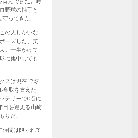
を育んできた。時
ロ野球の捕手と
見守ってきた。
この人しかいな
ポーズした。笑
人。一生かけて
球に集中しても
スは現在12球
ル奪取を支えた
ッテリーで0点に
年目を迎える山崎
もりだ。
す時間は限られて