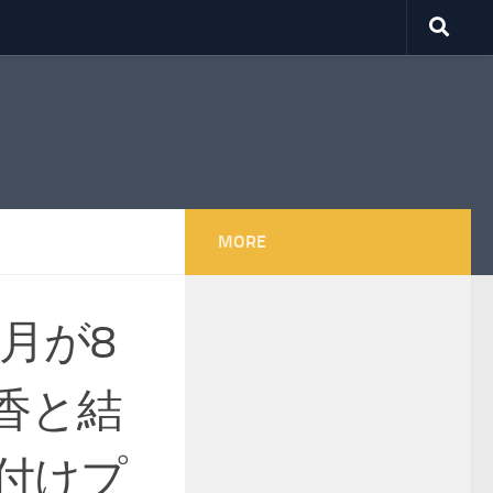
MORE
月が8
香と結
付けプ