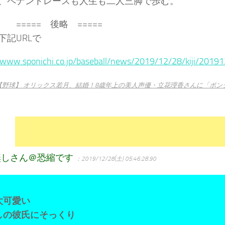
、ペナントレースも人生も二人三脚で歩む。
== 後略 =====
下記URLで
//www.sponichi.co.jp/baseball/news/2019/12/28/kiji/20
【野球】 オリックス若月、結婚！8歳年上の美人声優・立花理香さんに「ポ
無しさん＠恐縮です
：2019/12/28(土) 05:46:28.90
太可愛い
しの彼氏にそっくり