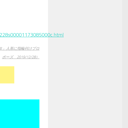
191228s00001173085000c.html
ンタ」人形に指輪付けプロ
ポーズ 2019/12/28）