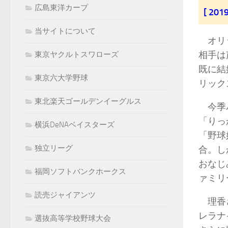
広島東洋カープ
[ 20
当サイトについて
オリッ
相手は
東京ヤクルトスワローズ
既に結
東京六大学野球
リック
東北楽天ゴールデンイーグルス
今季パ
「りっ
横浜DeNAベイスターズ
「野球
独立リーグ
合。し
おなじ
福岡ソフトバンクホークス
ァミリ
読売ジャイアンツ
理香さ
レラナ
選抜高等学校野球大会