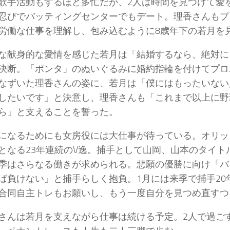
歌手活動もするほど多忙だが、2人は時間を見つけて愛
忍びでバッティングセンターでもデート。理香さんもプ
労働な仕事を理解し、包み込むように8歳年下の若月を
献身的な愛情を感じた若月は「結婚するなら、絶対に
決断。「ポンタ」のぬいぐるみに婚約指輪を付けてプロ
なずいた理香さんの姿に、若月は「僕にはもったいない
したいです」と決意し、理香さんも「これまで以上に野
ら」と支えることを誓った。
なるためにも女房役には大仕事が待っている。オリック
となる23年連続のV逸。捕手として山岡、山本のタイト
季はさらなる働きが求められる。悲願の優勝に向け「バ
ば負けない」と捕手らしく抱負。1月には来季で捕手20
合同自主トレもお願いし、もう一度自分を見つめ直すつ
んは若月を支えながら仕事は続ける予定。2人で過ご