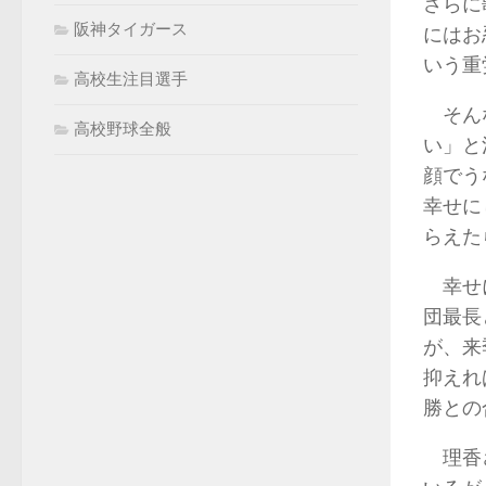
さらに
阪神タイガース
にはお
いう重
高校生注目選手
そんな
高校野球全般
い」と
顔でう
幸せに
らえた
幸せに
団最長
が、来
抑えれ
勝との
理香さ