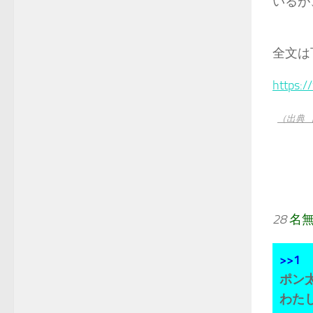
いるが
===
全文は
https:
（出典 
28
名
>>1
ポン
わた