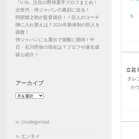
『U18』注目の野球選手プロフまとめ！
次世代・侍ジャパンの素顔に迫る！
阿部慎之助が監督就任！！巨人のコーチ
陣に入れ替えは？2024年新体制の巨人を
調査！
侍ジャパンにも選出で覚醒に期待！中
日・石川昂弥の現在は？プロフや過去成
績も紹介！
立花
タレ
アーカイブ
カ
ア
ー
カ
イ
Uncategorized
ブ
エンタメ