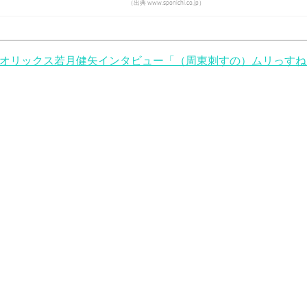
（出典 www.sponichi.co.jp）
オリックス若月健矢インタビュー「（周東刺すの）ムリっすね