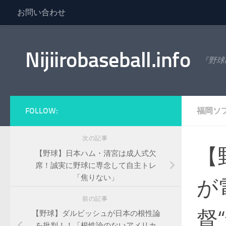
お問い合わせ
コンテンツへスキップ
Nijiirobaseball.info
『野球
FOLLOW:
福岡ソ
次の記事
【
【野球】日本ハム・清宮は成人式欠
席！誠実に野球に専念して自主トレ
「焦りない」
が
前の記事
督
【野球】ダルビッシュが日本の根性論
を批判！！「根性論のないアメリカ