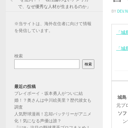
で、なぜ優秀な人材が生まれるのか」
BY
DEV.N
※
当サイトは、海外在住者に向けて情報
を発信しています。
「城
「城
検索
検索
最近の投稿
プレイボーイ・坂本勇人がついに結
城島
婚！？奥さんは中川絵美里？歴代彼女も
元プ
調査
ソフ
人気野球漫画！忘却バッテリーがアニメ
化！気になる声優は誰？
ン
『U18』注目の野球選手プロフまとめ！