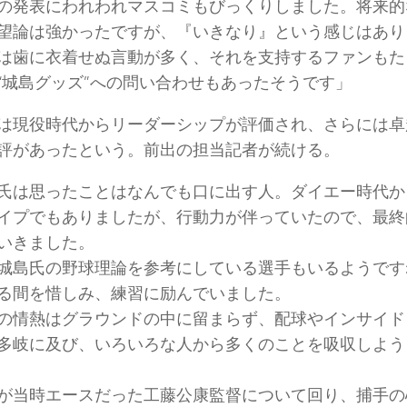
の発表にわれわれマスコミもびっくりしました。将来的
望論は強かったですが、『いきなり』という感じはあり
は歯に衣着せぬ言動が多く、それを支持するファンもた
“城島グッズ”への問い合わせもあったそうです」
は現役時代からリーダーシップが評価され、さらには卓
評があったという。前出の担当記者が続ける。
氏は思ったことはなんでも口に出す人。ダイエー時代か
イプでもありましたが、行動力が伴っていたので、最終
いきました。
城島氏の野球理論を参考にしている選手もいるようです
る間を惜しみ、練習に励んでいました。
の情熱はグラウンドの中に留まらず、配球やインサイド
多岐に及び、いろいろな人から多くのことを吸収しよう
が当時エースだった工藤公康監督について回り、捕手の