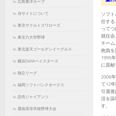
広島東洋カープ
当サイトについて
ソフト
任する
東京ヤクルトスワローズ
ってつ
就任会
東京六大学野球
チーム
東北楽天ゴールデンイーグルス
抱負を
199
横浜DeNAベイスターズ
に貢献
独立リーグ
200
て12
福岡ソフトバンクホークス
引退後
読売ジャイアンツ
活を謳
す。
選抜高等学校野球大会