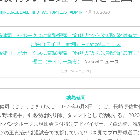
IJIIROBASEBALL.INFO_WORDPRESS_ADMIN
·
1月 13, 2020
島健司」がホークスに電撃復帰、“釣り人”から次期監督“最有力
理由（デイリー新潮） – Yahoo!ニュース
島健司」がホークスに電撃復帰、“釣り人”から次期監督“最有力
理由（デイリー新潮）
Yahoo!ニュース
（出典：Yahoo!ニュース）
城島
健司
健司（じょうじま けんじ、1976年6月8日 – ）は、長崎県佐
ロ野球選手。引退後は釣り師、タレントとして活動する。 202
トバンク
ホークス球団会長付特別アドバイザー。 4歳の時、読
ツの王貞治が引退試合で挨拶しているVTRを見てプロ野球選手