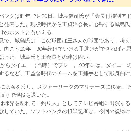
バンクは昨年12月20日、城島健司氏が「会長付特別ア
と発表した。現役時代から王貞治会長に心酔する城島氏
けのポストともいえる。
見で、城島氏は「この球団は王さんの球団であり、考え
。向こう20年、30年続けていける手助けができればと
語った。城島氏と王会長との絆は固い。
5年からダイエー（当時）でプレー。99年には、ダイエー
するなど、王監督時代のチームを正捕手として献身的に
6年には海を渡り、メジャーリーグのマリナーズに移籍。
年限りで現役を退いた。
は球界を離れて「釣り人」としてテレビ番組に出演する
歌していた。ソフトバンクの担当記者は、今回の復帰に