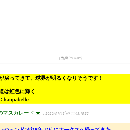
（出典 Youtube）
が戻ってきて、球界が明るくなりそうです！
道は虹色に輝く
anpabelle
のマスカレード ★
：2020/01/13(月) 11:49:18.32
のレジェンド”が15年ぶりにホークスへ帰ってきた。