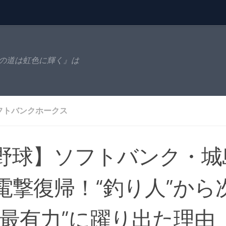
の道は虹色に輝く』は
フトバンクホークス
野球】ソフトバンク・城
電撃復帰！“釣り人”から
“最有力”に躍り出た理由