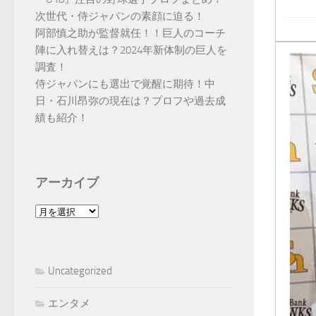
次世代・侍ジャパンの素顔に迫る！
阿部慎之助が監督就任！！巨人のコーチ
陣に入れ替えは？2024年新体制の巨人を
調査！
侍ジャパンにも選出で覚醒に期待！中
日・石川昂弥の現在は？プロフや過去成
績も紹介！
アーカイブ
ア
ー
カ
イ
Uncategorized
ブ
エンタメ