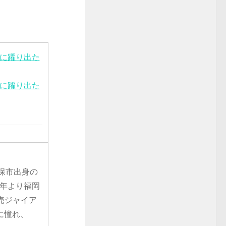
”に躍り出た
”に躍り出た
世保市出身の
0年より福岡
売ジャイア
に憧れ、