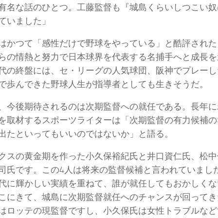
有名な話のひとつ。工藤監督も『城島くらいしつこい奴
ていました」
はかつて「感性だけで野球をやっている」と酷評された
らの情熱と努力で日本球界を代表する名捕手へと成長を
代の終盤には、セ・リーグの人気球団、阪神でプレーし
で歩んできた野球人生が指導者としても生きそうだ。
、今後期待されるのは次期監督への就任である。長年に
を取材するスポーツライターは「次期監督の有力候補の
出たといってもいいのではないか」と語る。
クスの黄金期を作った小久保裕紀氏と井口資仁氏、松中
司氏です。この4人は将来の監督候補と言われていまし
代に輝かしい実績を重ねて、誰が就任してもおかしくな
こにきて、城島に次期監督就任へのチャンスが回ってき
はロッテの現監督ですし、小久保氏は女性トラブルなど