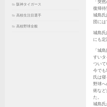
「突然
阪神タイガース
復帰待
城島氏
高校生注目選手
団には
高校野球全般
城島氏
にも定
「城島
すいタ
ついて
今でも
氏は寝
野球へ
術など
た。
城島氏