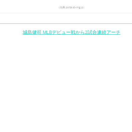
（出典 portal.st-img.jp）
城島健司 MLBデビュー戦から2試合連続アーチ