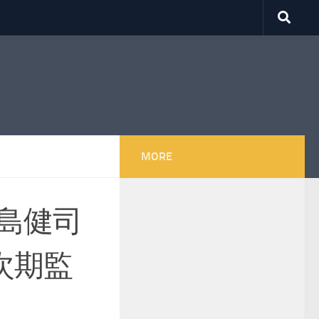
MORE
島健司
次期監