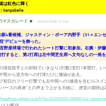
道は虹色に輝く
anpabelle
のマスカレード ★
：2020/02/05(水) 16:10:36
の新4番候補、ジャスティン・ボーア内野手（31＝エン
実戦”デビューを飾った。
の宜野座球場で行われたシート打撃に初参加。右腕・伊藤
前打すると、第2打席は左中間芝生席へ文句なしの一発
の現役投手との対戦でいきなり2打数2安打1本塁打。い
中堅から逆方向への打球だけに価値がある。
プ初日のフリー打撃でも左中間への3連発を含む54スイ
“バースの再来”との声まで上がる大砲に、虎党の期待は
//headlines.yahoo.co.jp/hl?a=20200205-00000142-spnann
) 13:33配信