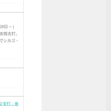
月28日 – ）
。右投左打。
）でシカゴ・
２安打」春