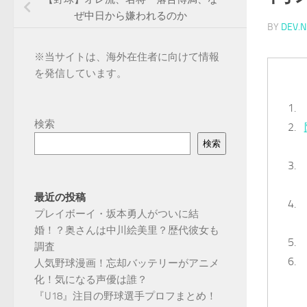
ぜ中日から嫌われるのか
BY
DEV.N
※
当サイトは、海外在住者に向けて情報
を発信しています。
検索
検索
最近の投稿
プレイボーイ・坂本勇人がついに結
婚！？奥さんは中川絵美里？歴代彼女も
調査
人気野球漫画！忘却バッテリーがアニメ
化！気になる声優は誰？
『U18』注目の野球選手プロフまとめ！