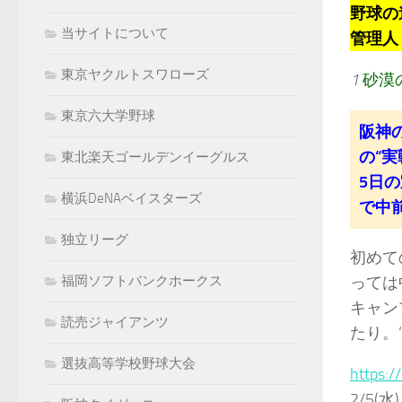
野球の
当サイトについて
管理人：k
東京ヤクルトスワローズ
1
砂漠
東京六大学野球
阪神
の“
東北楽天ゴールデンイーグルス
5日
横浜DeNAベイスターズ
で中
独立リーグ
初めて
っては
福岡ソフトバンクホークス
キャン
読売ジャイアンツ
たり。
選抜高等学校野球大会
https:
2/5(水