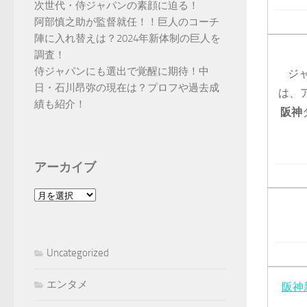
次世代・侍ジャパンの素顔に迫る！
阿部慎之助が監督就任！！巨人のコーチ
陣に入れ替えは？2024年新体制の巨人を
調査！
侍ジャパンにも選出で覚醒に期待！中
ジ
日・石川昂弥の現在は？プロフや過去成
は、
績も紹介！
阪神
アーカイブ
ア
ー
カ
イ
Uncategorized
ブ
エンタメ
阪神