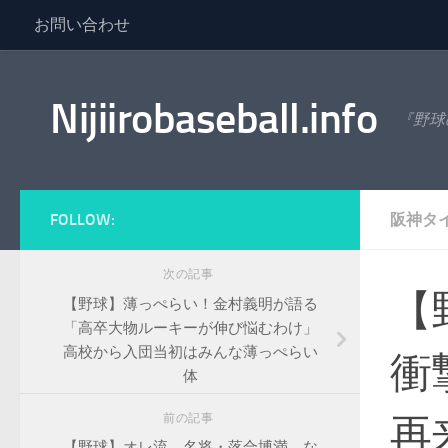
お問い合わせ
コンテンツへスキップ
Nijiirobaseball.info
『野球
FOLLOW:
阪神タ
次の記事
【
【野球】薄っぺらい！金村義明が語る
「高卒大物ルーキーが伸び悩むわけ」
高校から入団当初はみんな薄っぺらい
衝
体
再
前の記事
【野球】オレ流、名将・落合博満、な