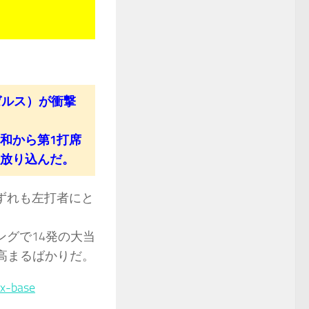
ゼルス）が衝撃
和から第1打席
を放り込んだ。
ずれも左打者にと
ングで14発の大当
高まるばかりだ。
ex-base