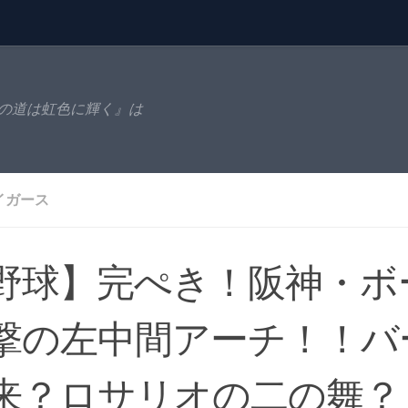
の道は虹色に輝く』は
イガース
野球】完ぺき！阪神・ボ
撃の左中間アーチ！！バ
来？ロサリオの二の舞？