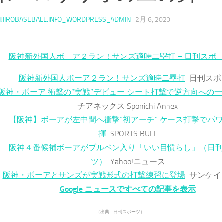
IJIIROBASEBALL.INFO_WORDPRESS_ADMIN
·
2月 6, 2020
阪神新外国人ボーア２ラン！サンズ適時二塁打 – 日刊スポ
阪神新外国人ボーア２ラン！サンズ適時二塁打
日刊スポ
阪神・ボーア 衝撃の“実戦”デビュー シート打撃で逆方向への
チアネックス Sponichi Annex
【阪神】ボーアが左中間へ衝撃“初アーチ” ケース打撃でパ
揮
SPORTS BULL
阪神４番候補ボーアがブルペン入り「いい目慣らし」（日
ツ）
Yahoo!ニュース
阪神・ボーアとサンズが実戦形式の打撃練習に登場
サンケイ
Google ニュースですべての記事を表示
（出典：日刊スポーツ）