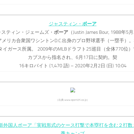
ジャスティン・
ボーア
ャスティン・ジェームズ・
ボーア
（Justin James Bour, 1988年5
アメリカ合衆国ワシントンD.C.出身のプロ野球選手（一塁手）
タイガース所属。 2009年のMLBドラフト25巡目（全体770位
カブスから指名され、6月17日に契約。契
16キロバイト (1,470 語) – 2020年2月2日 (日) 10:04
（出典 www.sponichi.co.jp）
新外国人ボーア「実戦形式のケース打撃で本塁打を含む２打数
季キャンプ