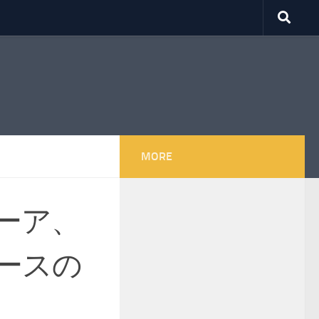
MORE
ーア、
ースの