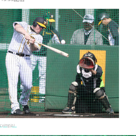
.yimg.jp）