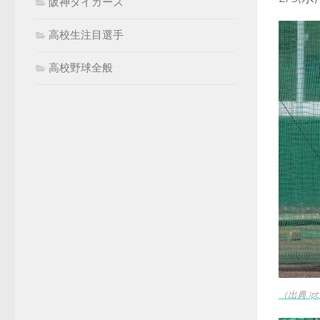
阪神タイガース
高校生注目選手
高校野球全般
（出典 lpt.c