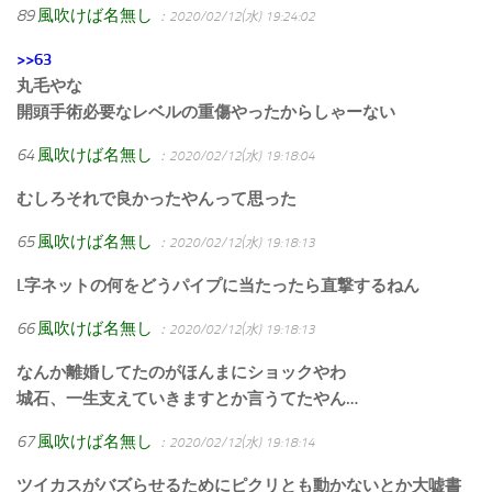
89
風吹けば名無し
：2020/02/12(水) 19:24:02
>>63
丸毛やな
開頭手術必要なレベルの重傷やったからしゃーない
64
風吹けば名無し
：2020/02/12(水) 19:18:04
むしろそれで良かったやんって思った
65
風吹けば名無し
：2020/02/12(水) 19:18:13
L字ネットの何をどうパイプに当たったら直撃するねん
66
風吹けば名無し
：2020/02/12(水) 19:18:13
なんか離婚してたのがほんまにショックやわ
城石、一生支えていきますとか言うてたやん…
67
風吹けば名無し
：2020/02/12(水) 19:18:14
ツイカスがバズらせるためにピクリとも動かないとか大嘘書