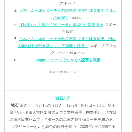
スポーツ
日本ハム・城石コーチが救急搬送 左膝打球直撃後に倒れ
顔面強打
livedoor
【日本ハム】城石２軍コーチが練習中に緊急搬送
スポー
ツ報知
日本ハム・城石コーチが救急搬送 左膝打球直撃後に倒れ
顔面強打 頭部異常なく「下顎部の打撲」
スポニチアネッ
クス Sponichi Annex
Google ニュースですべての記事を表示
（出典：Yahoo!ニュース）
城石
憲之
城石
憲之（しろいし のりゆき、1973年4月17日 – ）は、埼玉
県さいたま市大宮区出身の元プロ野球選手（内野手）。現在は
北海道
日本ハム
ファイターズの二軍内野守備コーチを務める。
元フリーターという異色の経歴を持つ。2005年から2008年ま