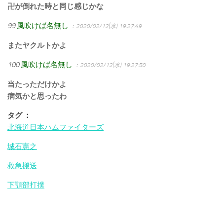
卍が倒れた時と同じ感じかな
99
風吹けば名無し
：2020/02/12(水) 19:27:49
またヤクルトかよ
100
風吹けば名無し
：2020/02/12(水) 19:27:50
当たっただけかよ
病気かと思ったわ
タグ ：
北海道日本ハムファイターズ
城石憲之
救急搬送
下顎部打撲