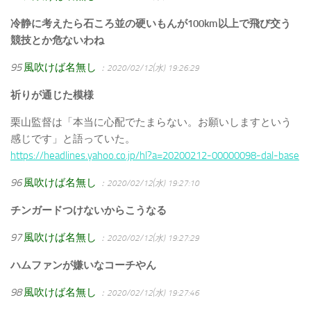
冷静に考えたら石ころ並の硬いもんが100km以上で飛び交う
競技とか危ないわね
95
風吹けば名無し
：2020/02/12(水) 19:26:29
祈りが通じた模様
栗山監督は「本当に心配でたまらない。お願いしますという
感じです」と語っていた。
https://headlines.yahoo.co.jp/hl?a=20200212-00000098-dal-base
96
風吹けば名無し
：2020/02/12(水) 19:27:10
チンガードつけないからこうなる
97
風吹けば名無し
：2020/02/12(水) 19:27:29
ハムファンが嫌いなコーチやん
98
風吹けば名無し
：2020/02/12(水) 19:27:46