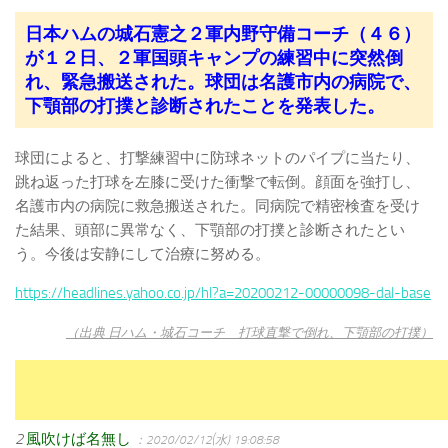
日本ハムの城石憲之２軍内野守備コーチ（４６）
が１２日、２軍国頭キャンプの練習中に突然倒
れ、緊急搬送された。球団は名護市内の病院で、
下顎部の打撲と診断されたことを発表した。
球団によると、打撃練習中に防球ネットのパイプに当たり、
跳ね返った打球を左膝に受けた衝撃で転倒。顔面を強打し、
名護市内の病院に救急搬送された。同病院で精密検査を受け
た結果、頭部に異常なく、下顎部の打撲と診断されたとい
う。今後は安静にして治療に努める。
https://headlines.yahoo.co.jp/hl?a=20200212-00000098-dal-base
（出典 日ハム・城石コーチ 打球直撃で倒れ、下顎部の打撲）
2
風吹けば名無し
：2020/02/12(水) 19:08:58