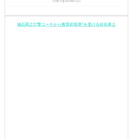
（出典 img.sportsbull.jp）
城石憲之打撃コーチから教育的指導?を受ける杉谷拳士