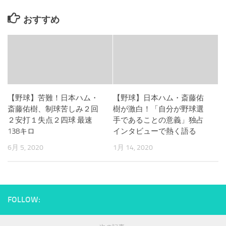
おすすめ
【野球】苦難！日本ハム・
【野球】日本ハム・斎藤佑
斎藤佑樹、制球苦しみ２回
樹が激白！「自分が野球選
２安打１失点２四球 最速
手であることの意義」独占
138キロ
インタビューで熱く語る
6月 5, 2020
1月 14, 2020
FOLLOW: