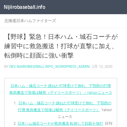
Nijiirobaseball.info
コンテンツへスキップ
北海道日本ハムファイターズ
【野球】緊急！日本ハム・城石コーチが
練習中に救急搬送！打球が直撃に加え、
転倒時に顔面に強い衝撃
BY
DEV.NIJIIROBASEBALL.INFO_WORDPRESS_ADMIN
·
2月 13, 2020
日本ハム・城石コーチ 跳ねた打球受けて倒れ、下顎部の打撲
救急搬送で現場は騒然（デイリースポーツ） – Yahoo!ニュース
日本ハム・城石コーチ 跳ねた打球受けて倒れ、下顎部の
打撲 救急搬送で現場は騒然（デイリースポーツ）
Yahoo!
ニュース
日本ハム城石コーチが救急搬送 転倒して顔面を強打
日刊