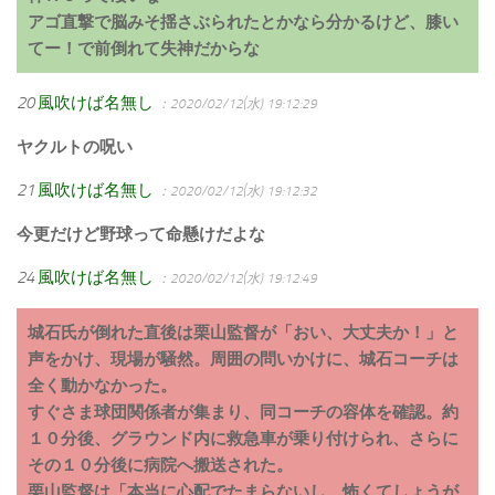
アゴ直撃で脳みそ揺さぶられたとかなら分かるけど、膝い
てー！で前倒れて失神だからな
20
風吹けば名無し
：2020/02/12(水) 19:12:29
ヤクルトの呪い
21
風吹けば名無し
：2020/02/12(水) 19:12:32
今更だけど野球って命懸けだよな
24
風吹けば名無し
：2020/02/12(水) 19:12:49
城石氏が倒れた直後は栗山監督が「おい、大丈夫か！」と
声をかけ、現場が騒然。周囲の問いかけに、城石コーチは
全く動かなかった。
すぐさま球団関係者が集まり、同コーチの容体を確認。約
１０分後、グラウンド内に救急車が乗り付けられ、さらに
その１０分後に病院へ搬送された。
栗山監督は「本当に心配でたまらないし、怖くてしょうが