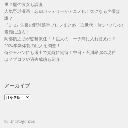
里？歴代彼女も調査
人気野球漫画！忘却バッテリーがアニメ化！気になる声優は
誰？
『U18』注目の野球選手プロフまとめ！次世代・侍ジャパンの
素顔に迫る！
阿部慎之助が監督就任！！巨人のコーチ陣に入れ替えは？
2024年新体制の巨人を調査！
侍ジャパンにも選出で覚醒に期待！中日・石川昂弥の現在
は？プロフや過去成績も紹介！
アーカイブ
ア
ー
カ
イ
Uncategorized
ブ