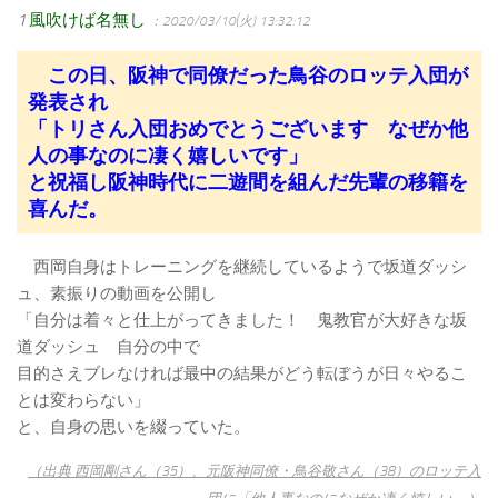
1
風吹けば名無し
：2020/03/10(火) 13:32:12
この日、阪神で同僚だった鳥谷のロッテ入団が
発表され
「トリさん入団おめでとうございます なぜか他
人の事なのに凄く嬉しいです」
と祝福し阪神時代に二遊間を組んだ先輩の移籍を
喜んだ。
西岡自身はトレーニングを継続しているようで坂道ダッシ
ュ、素振りの動画を公開し
「自分は着々と仕上がってきました！ 鬼教官が大好きな坂
道ダッシュ 自分の中で
目的さえブレなければ最中の結果がどう転ぼうが日々やるこ
とは変わらない」
と、自身の思いを綴っていた。
（出典 西岡剛さん（35）、元阪神同僚・鳥谷敬さん（38）のロッテ入