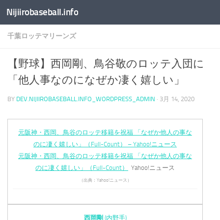
Nijiirobaseball.info
コンテンツへスキップ
千葉ロッテマリーンズ
【野球】西岡剛、鳥谷敬のロッテ入団に
「他人事なのになぜか凄く嬉しい」
BY
DEV.NIJIIROBASEBALL.INFO_WORDPRESS_ADMIN
·
3月 14, 2020
元阪神・西岡、鳥谷のロッテ移籍を祝福 「なぜか他人の事な
のに凄く嬉しい」（Full-Count） – Yahoo!ニュース
元阪神・西岡、鳥谷のロッテ移籍を祝福 「なぜか他人の事な
のに凄く嬉しい」（Full-Count）
Yahoo!ニュース
（出典：Yahoo!ニュース）
西岡剛
(内野手)