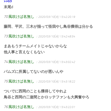
>>69
末尾d
70
風吹けば名無し
：2020/03/10(火) 13:42:20.19
藤岡、平沢、三木が揃って怪我やし鳥谷獲得は分かる
73
風吹けば名無し
：2020/03/10(火) 13:42:48.54
まあもうチームメイトじゃないからな
他人事と言えなくもない
74
風吹けば名無し
：2020/03/10(火) 13:43:02.42
パムズに所属してないのが悪いんや
75
風吹けば名無し
：2020/03/10(火) 13:43:18.22
ついでに西岡のことも獲得してやれよ
鳥谷と西岡の二遊間とかロッテファンも大興奮やろ
76
風吹けば名無し
：2020/03/10(火) 13:43:22.01