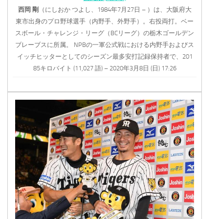
西岡
剛
（にしおか つよし、1984年7月27日 – ）は、大阪府大
東市出身のプロ野球選手（内野手、外野手）。右投両打。ベー
スボール・チャレンジ・リーグ（BCリーグ）の栃木ゴールデン
ブレーブスに所属。 NPBの一軍公式戦における内野手およびス
イッチヒッターとしてのシーズン最多安打記録保持者で、201
85キロバイト (11,027 語) – 2020年3月8日 (日) 17:26