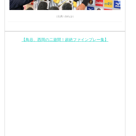
（出典 i.daily.jp）
【鳥谷、西岡の二遊間！超絶ファインプレー集】