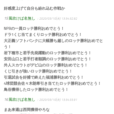
好感度上げて自分も紛れ込む作戦か
15
風吹けば名無し
：2020/03/10(火) 13:34:32.92
NPBの一員ロッテ勝利おめでとう！
ドラ1くじ当てまくりロッテ勝利おめでとう！
大正義ソフトバンクに大幅勝ち越しのロッテ勝利おめでと
う！
岩下種市と若手先発躍動のロッテ勝利おめでとう！
安田山口と若手打者順調のロッテ勝利おめでとう！
外人スカウトがデビ山のロッテ勝利おめでとう！
くじ引きが強いロッテ勝利おめでとう！
引退試合を好捕で終えた福浦勝利おめでとう！
4球団競合佐々木朗希引き当てたロッテ勝利おめでとう！
鳥谷獲得したロッテ勝利おめでとう！
16
風吹けば名無し
：2020/03/10(火) 13:34:33.91
まあ来週は西岡獲得やろな