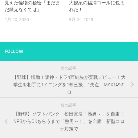
見えた怪物の秘密「まだま
大観衆の福浦コールに包ま
だ鍛えなくては」
れた！
1月 20, 2020
9月 24, 2019
FOLLOW:
次の記事
【野球】躍動！阪神・ドラ1西純矢が実戦デビュー！大
学生を相手に1イニングを1奪三振、1失点 MAX149キ
ロ
前の記事
【野球】ソフトバンク・松田宣浩「熱男～」を自粛！
NPBからOKもらうまで「熱男～！」を自粛 新型コロ
ナ対策で