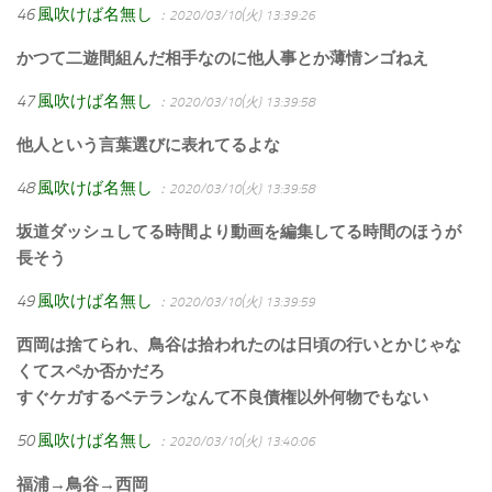
46
風吹けば名無し
：2020/03/10(火) 13:39:26
かつて二遊間組んだ相手なのに他人事とか薄情ンゴねえ
47
風吹けば名無し
：2020/03/10(火) 13:39:58
他人という言葉選びに表れてるよな
48
風吹けば名無し
：2020/03/10(火) 13:39:58
坂道ダッシュしてる時間より動画を編集してる時間のほうが
長そう
49
風吹けば名無し
：2020/03/10(火) 13:39:59
西岡は捨てられ、鳥谷は拾われたのは日頃の行いとかじゃな
くてスペか否かだろ
すぐケガするベテランなんて不良債権以外何物でもない
50
風吹けば名無し
：2020/03/10(火) 13:40:06
福浦→鳥谷→西岡