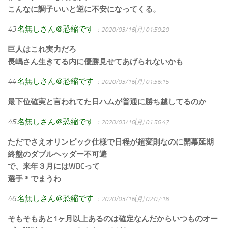
こんなに調子いいと逆に不安になってくる。
43
名無しさん＠恐縮です
：2020/03/16(月) 01:50:20
巨人はこれ実力だろ
長嶋さん生きてる内に優勝見せてあげられないかも
44
名無しさん＠恐縮です
：2020/03/16(月) 01:56:15
最下位確実と言われてた日ハムが普通に勝ち越してるのか
45
名無しさん＠恐縮です
：2020/03/16(月) 01:56:47
ただでさえオリンピック仕様で日程が超変則なのに開幕延期
終盤のダブルヘッダー不可避
で、来年３月にはWBCって
選手＊でまうわ
46
名無しさん＠恐縮です
：2020/03/16(月) 02:07:18
そもそもあと1ヶ月以上あるのは確定なんだからいつものオー