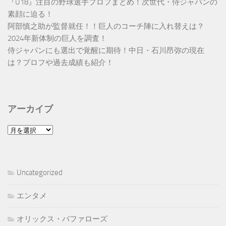
『U18』注目の野球選手プロフまとめ！次世代・侍ジャパンの
素顔に迫る！
阿部慎之助が監督就任！！巨人のコーチ陣に入れ替えは？
2024年新体制の巨人を調査！
侍ジャパンにも選出で覚醒に期待！中日・石川昂弥の現在
は？プロフや過去成績も紹介！
アーカイブ
ア
ー
カ
イ
Uncategorized
ブ
エンタメ
オリックス・バファローズ