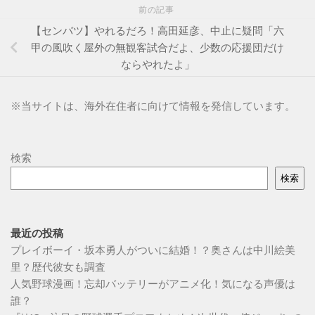
前の記事
【センバツ】やれるだろ！高田延彦、中止に疑問「六
甲の風吹く屋外の無観客試合だよ、少数の応援団だけ
ならやれたよ」
※
当サイトは、海外在住者に向けて情報を発信しています。
検索
検索
最近の投稿
プレイボーイ・坂本勇人がついに結婚！？奥さんは中川絵美
里？歴代彼女も調査
人気野球漫画！忘却バッテリーがアニメ化！気になる声優は
誰？