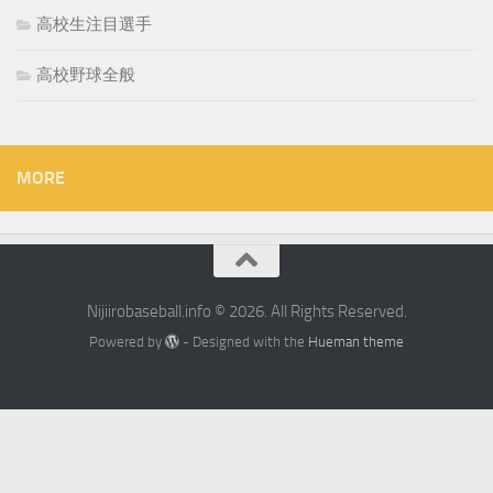
高校生注目選手
高校野球全般
MORE
Nijiirobaseball.info © 2026. All Rights Reserved.
Powered by
- Designed with the
Hueman theme