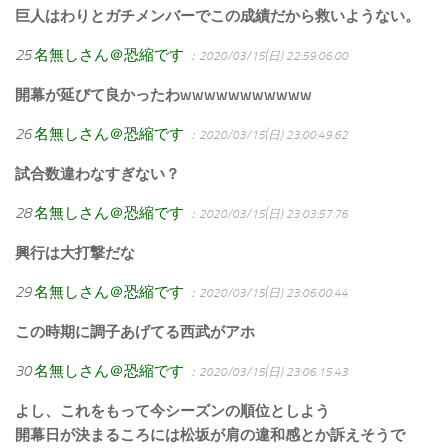
巨人はわりとガチメンバーでこの成績だから救いようない。
25
名無しさん＠恐縮です
：2020/03/15(日) 22:59:06.00
開幕が延びて良かったわwwwwwwwwwww
26
名無しさん＠恐縮です
：2020/03/15(日) 23:00:49.62
試合数違わなすぎない？
28
名無しさん＠恐縮です
：2020/03/15(日) 23:03:57.76
興行は大打撃だな
29
名無しさん＠恐縮です
：2020/03/15(日) 23:06:00.44
この時期に調子あげてる西武がアホ
30
名無しさん＠恐縮です
：2020/03/15(日) 23:06:15.43
よし、これをもって今シーズンの順位としよう
開幕日が決まるころには松坂が肩の違和感とか訴えそうで