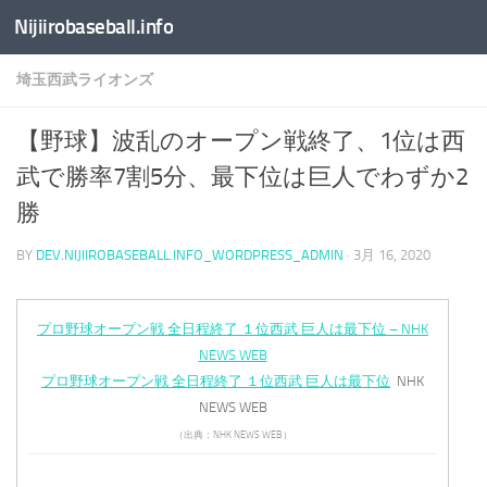
Nijiirobaseball.info
コンテンツへスキップ
埼玉西武ライオンズ
【野球】波乱のオープン戦終了、1位は西
武で勝率7割5分、最下位は巨人でわずか2
勝
BY
DEV.NIJIIROBASEBALL.INFO_WORDPRESS_ADMIN
·
3月 16, 2020
プロ野球オープン戦 全日程終了 １位西武 巨人は最下位 – NHK
NEWS WEB
プロ野球オープン戦 全日程終了 １位西武 巨人は最下位
NHK
NEWS WEB
（出典：NHK NEWS WEB）