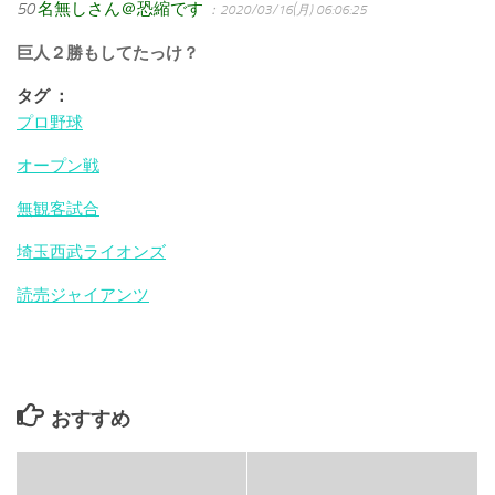
50
名無しさん＠恐縮です
：2020/03/16(月) 06:06:25
巨人２勝もしてたっけ？
タグ ：
プロ野球
オープン戦
無観客試合
埼玉西武ライオンズ
読売ジャイアンツ
おすすめ