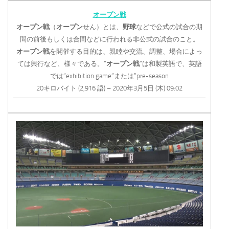
オープン戦
オープン戦
（
オープン
せん）とは、
野球
などで公式の試合の期
間の前後もしくは合間などに行われる非公式の試合のこと。
オープン戦
を開催する目的は、親睦や交流、調整、場合によっ
ては興行など、様々である。”
オープン戦
“は和製英語で、英語
では”exhibition game”または”pre-season
20キロバイト (2,916 語) – 2020年3月5日 (木) 09:02