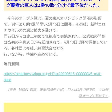
グ覇者の巨人は2勝10敗4分けで最下位だった。
今年のオープン戦は、夏の東京オリンピック開催の影響
で、例年より約1週間早い2月16日に開幕。その後、新型コロ
ナウイルスの感染拡大を受けて、
同29日からは史上初めて無観客で実施された。公式戦の開幕
は当初の今月20日から延期されて、4月10日以降で調整してい
る。各球団は今後、練習試合などを
行いながら、準備を進めていく。
毎日新聞
https://headlines.yahoo.co.jp/hl?a=20200315-00000045-mai-
base
（出典 【野球】西武、勝率7割5分で1位 巨人は2勝で最下位 プロ野
球オープン戦終了）