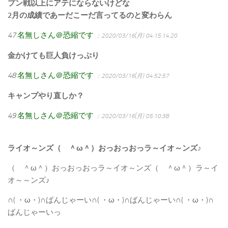
プン戦以上にアテにならないけどな
2月の成績であーだこーだ言ってるのと変わらん
47
名無しさん＠恐縮です
：2020/03/16(月) 04:15:14.20
金かけても巨人負けっぷり
48
名無しさん＠恐縮です
：2020/03/16(月) 04:52:57
キャンプやり直しか？
49
名無しさん＠恐縮です
：2020/03/16(月) 05:10:38
ライオ～ンズ（ ＾ω＾）おっおっおっラ～イオ～ンズ♪
（ ＾ω＾）おっおっおっラ～イオ～ンズ（ ＾ω＾）ラ～イ
オ～～ンズ♪
∩( ・ω・)∩ばんじゃーい∩( ・ω・)∩ばんじゃーい∩( ・ω・)∩
ばんじゃーいっ