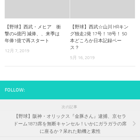
【野球】西武・メヒア 衝
【野球】西武☆山川 HRキン
撃の4億円 減俸、、来季は
グ独走2発 17号！18号！ 50
年俸1億で再スタート
本どころか日本記録ペー
ス？
12月 7, 2019
5月 16, 2019
FOLLOW:
次の記事
【野球】阪神・オリックス『金豚さん』逮捕、京セラ
ドーム1873席を無断キャンセル！いかにガラガラの席
に座るか？呆れた動機と素性