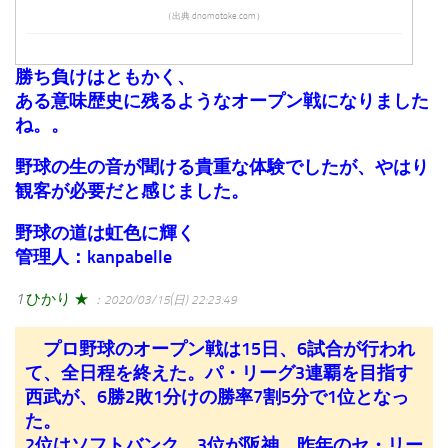
（出典 dnomotoke.com）
勝ち負けはともかく、
ある意味歴史に残るようなオープン戦になりました
ね。。
野球の生の音が聞ける貴重な体験でしたが、やはり
観客が必要だと感じました。
野球の道は虹色に輝く
管理人：kanpabelle
1
ひかり ★
：2020/03/15(日) 22:23:49
プロ野球のオープン戦は15日、6試合が行われ
て、全日程を終えた。パ・リーグ3連覇を目指す
西武が、6勝2敗1分けの勝率7割5分で1位となっ
た。
2位はソフトバンク、3位が阪神。昨年のセ・リー