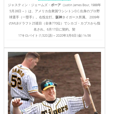
ジャスティン・ジェームズ・
ボーア
（Justin James Bour, 1988年
5月28日 – ）は、アメリカ合衆国ワシントンD.C.出身のプロ野
球選手（一塁手）。右投左打。
阪神
タイガース所属。 2009年
のMLBドラフト25巡目（全体770位）でシカゴ・カブスから指
名され、6月17日に契約。契
17キロバイト (1,520 語) – 2020年3月6日 (金) 14:56