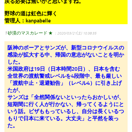
戻る必要は無いかと思いますね。
野球の道は虹色に輝く
管理人：kanpabelle
1
砂漠のマスカレード ★
：2020/03/21(土) 10:38:35
阪神のボーアとサンズが、新型コロナウイルスの
感染が拡大する中、帰国の意志がないことを明か
した。
米国政府は19日（日本時間20日）、日本を含む
全世界の渡航警戒レベルを4段階中、最も厳しい
「渡航中止・退避勧告」（レベル4）に引き上げ
たが、
サンズは「全然関係ないといったらおかしいが、
短期間に行く人が行かない、帰ってくるようにと
いう話。ビザももっているし、自分は長くいるつ
もりで日本に来ている。大丈夫」と平然を装っ
た。