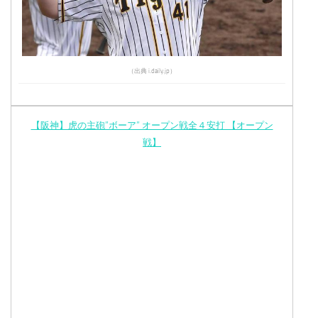
（出典 i.daily.jp）
【阪神】虎の主砲”ボーア” オープン戦全４安打 【オープン
戦】