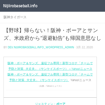
Nijiirobaseball.info
コンテンツへスキップ
阪神タイガース
【野球】帰らない！阪神・ボーアとサン
ズ、米政府から“退避勧告”も帰国意思なし
BY
DEV.NIJIIROBASEBALL.INFO_WORDPRESS_ADMIN
·
3月 22, 2020
阪神・ボーア＆サンズ、遠征フル帯同！新型コロナ「チームで
予防と対策…大丈夫」（サンケイスポーツ） – Yahoo!ニュース
阪神・ボーア＆サンズ、遠征フル帯同！新型コロナ「チームで
予防と対策…大丈夫」（サンケイスポーツ）
Yahoo!ニュース
（出典：Yahoo!ニュース）
ジャスティン・
ボーア