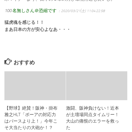
100
名無しさん＠恐縮です
：2020/03/21(土) 11:04:22.58
猛虎魂を感じる！！
まあ日本の方が安心よなあ・・・
おすすめ
【野球】絶賛！阪神・掛布
激闘、阪神負けない！近本
雅之HLT「ボーアの対応力
が土壇場同点タイムリー！
はバースより上！」今年こ
大山の痛恨のエラーを救っ
そ大当たりの大砲か！？
た