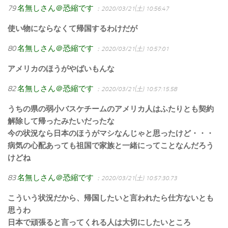
79
名無しさん＠恐縮です
：2020/03/21(土) 10:56:47
使い物にならなくて帰国するわけだが
80
名無しさん＠恐縮です
：2020/03/21(土) 10:57:01
アメリカのほうがやばいもんな
82
名無しさん＠恐縮です
：2020/03/21(土) 10:57:15.58
うちの県の弱小バスケチームのアメリカ人はふたりとも契約
解除して帰ったみたいだったな
今の状況なら日本のほうがマシなんじゃと思ったけど・・・
病気の心配あっても祖国で家族と一緒にってことなんだろう
けどね
83
名無しさん＠恐縮です
：2020/03/21(土) 10:57:30.73
こういう状況だから、帰国したいと言われたら仕方ないとも
思うわ
日本で頑張ると言ってくれる人は大切にしたいところ