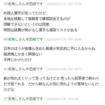
59
名無しさん＠恐縮です
：2020/03/21(土) 10:51:33.53
外国人選手が言ってたけど
各地を移動して無観客で練習試合するのが
理解できないというのは同意
球団は経費が掛かるし選手も感染リスクがある
60
名無しさん＠恐縮です
：2020/03/21(土) 10:51:34.80
日本のほうが食糧も含めた物資が安定的に手に入るからね
猛虎魂とか全く関係ない
天秤にかけただけ
61
名無しさん＠恐縮です
：2020/03/21(土) 10:51:36.71
銃が売れまくりって言ってるけどさ 売ったら犯罪者で終わり
だぞ射＊れる だから銃なんか別に売れようが意味ないんだ
けどな
77
名無しさん＠恐縮です
：2020/03/21(土) 10:54:43