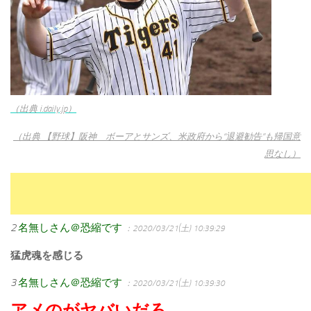
（出典 i.daily.jp）
（出典 【野球】阪神 ボーアとサンズ、米政府から“退避勧告”も帰国意
思なし）
2
名無しさん＠恐縮です
：2020/03/21(土) 10:39:29
猛虎魂を感じる
3
名無しさん＠恐縮です
：2020/03/21(土) 10:39:30
アメのがヤバいだろ