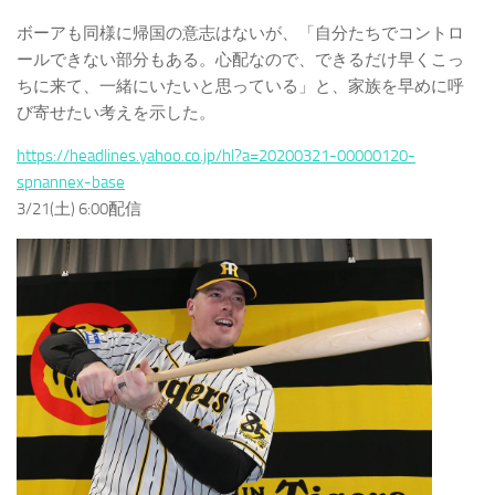
ボーアも同様に帰国の意志はないが、「自分たちでコントロ
ールできない部分もある。心配なので、できるだけ早くこっ
ちに来て、一緒にいたいと思っている」と、家族を早めに呼
び寄せたい考えを示した。
https://headlines.yahoo.co.jp/hl?a=20200321-00000120-
spnannex-base
3/21(土) 6:00配信