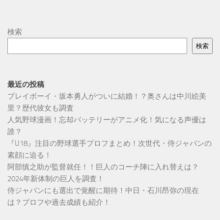
検索
検索
最近の投稿
プレイボーイ・坂本勇人がついに結婚！？奥さんは中川絵美
里？歴代彼女も調査
人気野球漫画！忘却バッテリーがアニメ化！気になる声優は
誰？
『U18』注目の野球選手プロフまとめ！次世代・侍ジャパンの
素顔に迫る！
阿部慎之助が監督就任！！巨人のコーチ陣に入れ替えは？
2024年新体制の巨人を調査！
侍ジャパンにも選出で覚醒に期待！中日・石川昂弥の現在
は？プロフや過去成績も紹介！