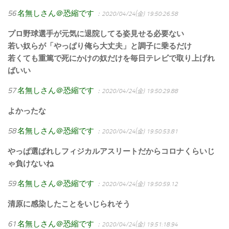
56
名無しさん＠恐縮です
：2020/04/24(金) 19:50:26.58
プロ野球選手が元気に退院してる姿見せる必要ない
若い奴らが「やっぱり俺ら大丈夫」と調子に乗るだけ
若くても重篤で死にかけの奴だけを毎日テレビで取り上げれ
ばいい
57
名無しさん＠恐縮です
：2020/04/24(金) 19:50:29.88
よかったな
58
名無しさん＠恐縮です
：2020/04/24(金) 19:50:53.81
やっぱ選ばれしフィジカルアスリートだからコロナくらいじ
ゃ負けないね
59
名無しさん＠恐縮です
：2020/04/24(金) 19:50:59.12
清原に感染したことをいじられそう
61
名無しさん＠恐縮です
：2020/04/24(金) 19:51:18.94