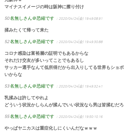
マイナスイメージの時は阪神に擦り付け
50
名無しさん＠恐縮です
：2020/04/24(金) 19:49:08.91
揉みたくて帰って来た
52
名無しさん＠恐縮です
：2020/04/24(金) 19:49:30.88
コロナ感染は富裕層の証明でもあるからな
それだけ交友が多いってことでもあるし
サッカー選手なんて低所得だから出入りしてる世界もショボ
いからな
53
名無しさん＠恐縮です
：2020/04/24(金) 19:49:32.41
乳揉みは許してやれよ
どういう状況かしらんが揉んでいい状況なら男は皆揉むだろ
55
名無しさん＠恐縮です
：2020/04/24(金) 19:50:10.16
やっぱヤニカスは重症化しにくいんだなｗｗｗ