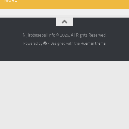
MORE
Nijiirobaseball.info © 2026. All Rights Reserved.
Powered by
- Designed with the
Hueman theme