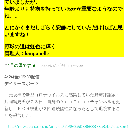
ていましたが、
年齢よりも持病を持っているかが重要なようなので
ね。。
とにかくまだしばらく安静にしていただければと思
いますね！
野球の道は虹色に輝く
管理人：kanpabelle
1
1号の母です ★
：2020/04/24(金) 19:41:47.36
4/24(金) 19:38配信
デイリースポーツ
元阪神で新型コロナウイルスに感染していた野球評論家・
片岡篤史氏が２３日、自身のＹｏｕＴｕｂｅチャンネルを更
新し、ＰＣＲ検査が２回連続陰性になったとして退院するこ
とを報告した。
https://news.yahoo.co.jp/articles/7e950a5058668373a3ebc2eac5b