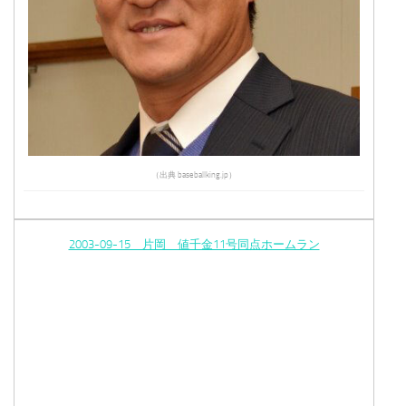
（出典 baseballking.jp）
2003-09-15 片岡 値千金11号同点ホームラン