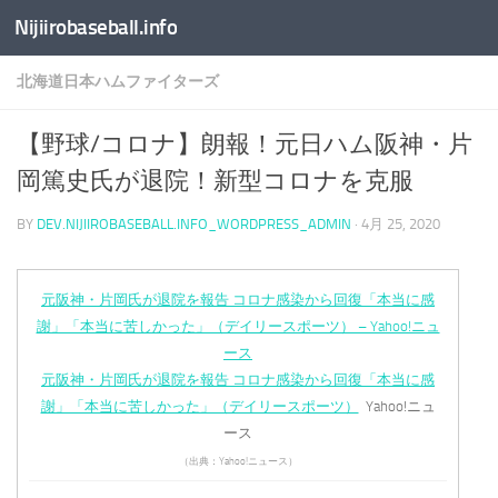
Nijiirobaseball.info
コンテンツへスキップ
北海道日本ハムファイターズ
【野球/コロナ】朗報！元日ハム阪神・片
岡篤史氏が退院！新型コロナを克服
BY
DEV.NIJIIROBASEBALL.INFO_WORDPRESS_ADMIN
·
4月 25, 2020
元阪神・片岡氏が退院を報告 コロナ感染から回復「本当に感
謝」「本当に苦しかった」（デイリースポーツ） – Yahoo!ニュ
ース
元阪神・片岡氏が退院を報告 コロナ感染から回復「本当に感
謝」「本当に苦しかった」（デイリースポーツ）
Yahoo!ニュ
ース
（出典：Yahoo!ニュース）