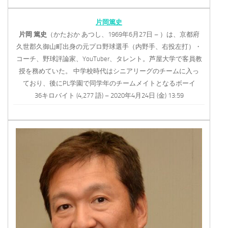
片岡篤史
片岡
篤史
（かたおか あつし、1969年6月27日 – ）は、京都府
久世郡久御山町出身の元プロ野球選手（内野手、右投左打）・
コーチ、野球評論家、YouTuber、タレント。芦屋大学で客員教
授を務めていた。 中学校時代はシニアリーグのチームに入っ
ており、後にPL学園で同学年のチームメイトとなるボーイ
36キロバイト (4,277 語) – 2020年4月24日 (金) 13:59