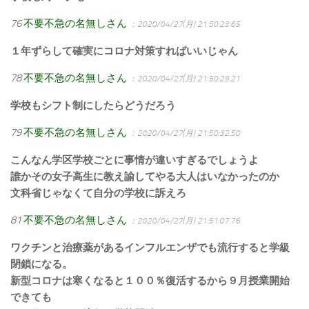
76
不要不急の名無しさん
：2020/04/27(月) 21:50:23.65
１年ずらして確実にコロナ対策すればいいじゃん
78
不要不急の名無しさん
：2020/04/27(月) 21:50:29.21
学校もシフト制にしたらどうだろう
79
不要不急の名無しさん
：2020/04/27(月) 21:50:32.50
こんなん学区学校ごとに事情が違いすぎるでしょうよ
誰かその女子高生に教え諭してやる大人はいなかったのか
文科省じゃなくて自分の学校に訴えろ
81
不要不急の名無しさん
：2020/04/27(月) 21:51:07.76
ワクチンと治療薬があるインフルエンザでも流行すると学級
閉鎖になる。
新型コロナは寒くなると１００％復活するから９月授業開始
できても