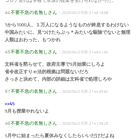
コロナ世代は学校で水泳の授業を受けられなかった。
44
不要不急の名無しさん
：2020/04/27(月) 21:40:19.58
1から1000人、１万人になるようなものが終息するわけない
中国みたいに、見つけたらぶっ＊みたいな駆除でないと無理
人類はおわった、もつかれ
45
不要不急の名無しさん
：2020/04/27(月) 21:40:41.54
文科省を黙らせて、政府主導で9月始業にしろよ
省令改正すりゃ法的根拠は問題ないだろ
さっさと決めて、内部の詳細は文科省で処理しろや
61
不要不急の名無しさん
：2020/04/27(月) 21:44:35.62
>>45
9月も授業やれないよ
46
不要不急の名無しさん
：2020/04/27(月) 21:41:09.25
5月中に始まったら夏休みなくしたらいいだけだよね