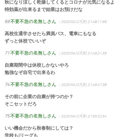
秋になり涼しく乾燥してくるとコロナが元気になるよ
特効薬が出来るまで始業はお預けだな
69
不要不急の名無しさん
：2020/04/27(月) 21:48:11.66
高校生通学させたら満員バス、電車にもなる
ずっと休校でいいぞ
71
不要不急の名無しさん
：2020/04/27(月) 21:49:21.39
自粛期間中は休校しかないやろ
勉強なぞ自宅で出来るわ
74
不要不急の名無しさん
：2020/04/27(月) 21:49:47.38
その前に企業の自粛が持つのか？
そこセットだろ
75
不要不急の名無しさん
：2020/04/27(月) 21:50:22.54
いい機会だから秋春制にしては？
学校もJリーグも