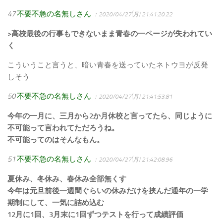
47
不要不急の名無しさん
：2020/04/27(月) 21:41:20.22
>高校最後の行事もできないまま青春の一ページが失われてい
く
こういうこと言うと、暗い青春を送っていたネトウヨが反発
しそう
50
不要不急の名無しさん
：2020/04/27(月) 21:41:53.81
今年の一月に、三月から2か月休校と言ってたら、同じように
不可能って言われてただろうね。
不可能ってのはそんなもん。
51
不要不急の名無しさん
：2020/04/27(月) 21:42:08.96
夏休み、冬休み、春休み全部無くす
今年は元旦前後一週間ぐらいの休みだけを挟んだ通年の一学
期制にして、一気に詰め込む
12月に1回、3月末に1回ずつテストを行って成績評価