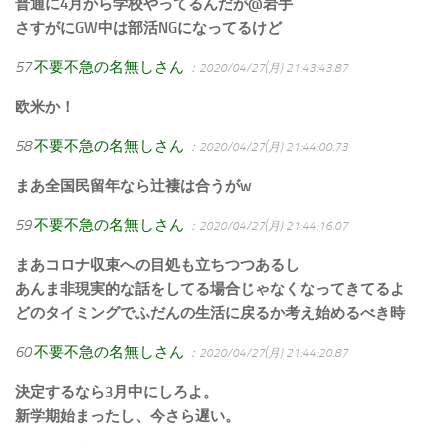
普通に4月から学校やってるんだが@岩手
さすがにGW中は部活NGになってるけど
57
不要不急の名無しさん
：2020/04/27(月) 21:43:43.87
欧米か！
58
不要不急の名無しさん
：2020/04/27(月) 21:44:00.73
まあ全国民留年なら辻褄は合うがw
59
不要不急の名無しさん
：2020/04/27(月) 21:44:16.07
まあコロナ収束への目処も立ちつつあるし
あんま非現実的な話をしてる場合じゃなくなってきてるよ
どのタイミングでふだんの生活に戻るか考え始めるべき時
60
不要不急の名無しさん
：2020/04/27(月) 21:44:20.87
決定するなら3月中にしろよ。
新学期始まったし、今さら遅い。