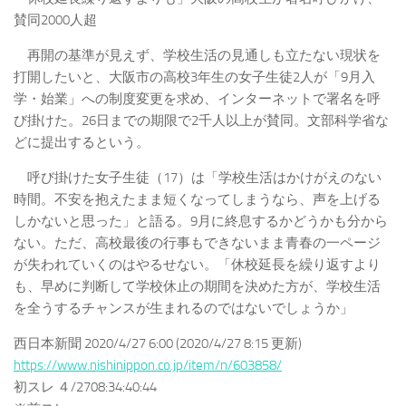
賛同2000人超
再開の基準が見えず、学校生活の見通しも立たない現状を
打開したいと、大阪市の高校3年生の女子生徒2人が「9月入
学・始業」への制度変更を求め、インターネットで署名を呼
び掛けた。26日までの期限で2千人以上が賛同。文部科学省な
どに提出するという。
呼び掛けた女子生徒（17）は「学校生活はかけがえのない
時間。不安を抱えたまま短くなってしまうなら、声を上げる
しかないと思った」と語る。9月に終息するかどうかも分から
ない。ただ、高校最後の行事もできないまま青春の一ページ
が失われていくのはやるせない。「休校延長を繰り返すより
も、早めに判断して学校休止の期間を決めた方が、学校生活
を全うするチャンスが生まれるのではないでしょうか」
西日本新聞 2020/4/27 6:00 (2020/4/27 8:15 更新)
https://www.nishinippon.co.jp/item/n/603858/
初スレ ４/2708:34:40:44