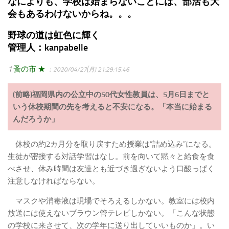
なによりも、学校は始まらないことには、部活も大
会もあるわけないからね。。。
野球の道は虹色に輝く
管理人：kanpabelle
1
蚤の市 ★
：2020/04/27(月) 21:29:15.46
(前略)福岡県内の公立中の50代女性教員は、5月6日までと
いう休校期間の先を考えると不安になる。「本当に始まる
んだろうか」
休校の約2カ月分を取り戻すため授業は“詰め込み”になる。
生徒が密接する対話学習はなし。前を向いて黙々と給食を食
べさせ、休み時間は友達とも近づき過ぎないよう口酸っぱく
注意しなければならない。
マスクや消毒液は現場でそろえるしかない。教室には校内
放送には使えないブラウン管テレビしかない。「こんな状態
の学校に来させて、次の学年に送り出していいものか」。い