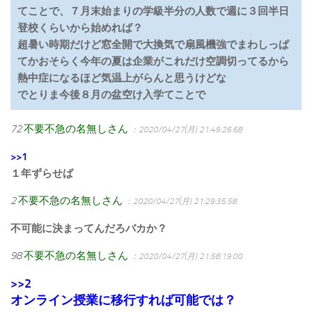
てことで、７月末始まりの学級半分の人数で週に３回半日
登校くらいから始めれば？
超暑い時期だけど窓全開で大換気で扇風機強でまわしっぱ
てかおそらく今年の夏は企業がこれだけ空調切ってるから
熱中症になるほど気温上がらんと思うけどな
でとりま今後８月の盆空け入学てことで
72
不要不急の名無しさん
：2020/04/27(月) 21:49:26.68
>>1
１年ずらせば
2
不要不急の名無しさん
：2020/04/27(月) 21:29:35.58
不可能に決まってんだろバカか？
98
不要不急の名無しさん
：2020/04/27(月) 21:58:19.00
>>2
オンライン授業に移行すれば可能では？