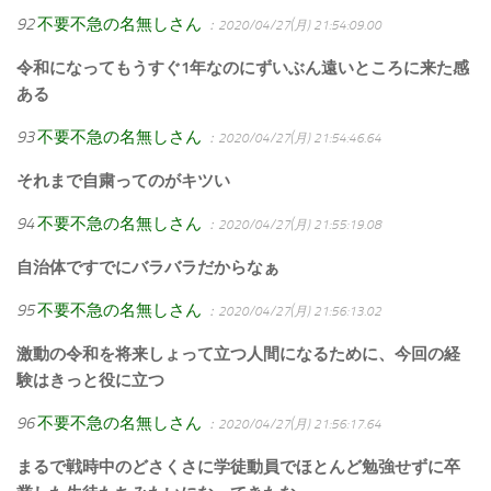
92
不要不急の名無しさん
：2020/04/27(月) 21:54:09.00
令和になってもうすぐ1年なのにずいぶん遠いところに来た感
ある
93
不要不急の名無しさん
：2020/04/27(月) 21:54:46.64
それまで自粛ってのがキツい
94
不要不急の名無しさん
：2020/04/27(月) 21:55:19.08
自治体ですでにバラバラだからなぁ
95
不要不急の名無しさん
：2020/04/27(月) 21:56:13.02
激動の令和を将来しょって立つ人間になるために、今回の経
験はきっと役に立つ
96
不要不急の名無しさん
：2020/04/27(月) 21:56:17.64
まるで戦時中のどさくさに学徒動員でほとんど勉強せずに卒