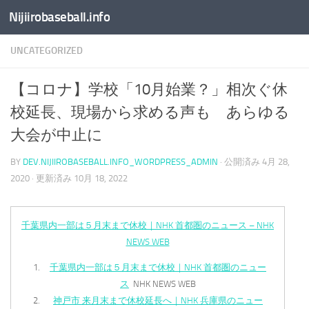
Nijiirobaseball.info
コンテンツへスキップ
UNCATEGORIZED
【コロナ】学校「10月始業？」相次ぐ休
校延長、現場から求める声も あらゆる
大会が中止に
BY
DEV.NIJIIROBASEBALL.INFO_WORDPRESS_ADMIN
· 公開済み
4月 28,
2020
· 更新済み
10月 18, 2022
千葉県内一部は５月末まで休校｜NHK 首都圏のニュース – NHK
NEWS WEB
千葉県内一部は５月末まで休校｜NHK 首都圏のニュー
ス
NHK NEWS WEB
神戸市 来月末まで休校延長へ｜NHK 兵庫県のニュー