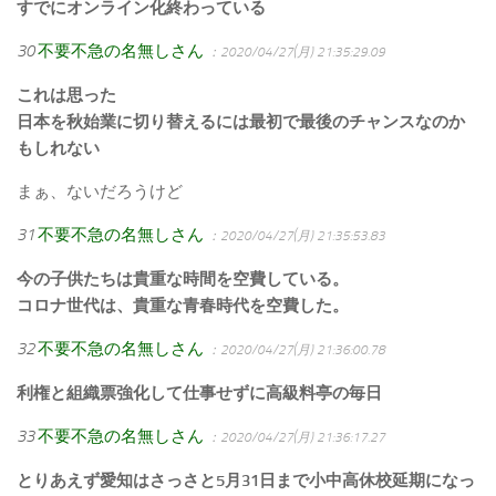
すでにオンライン化終わっている
30
不要不急の名無しさん
：2020/04/27(月) 21:35:29.09
これは思った
日本を秋始業に切り替えるには最初で最後のチャンスなのか
もしれない
まぁ、ないだろうけど
31
不要不急の名無しさん
：2020/04/27(月) 21:35:53.83
今の子供たちは貴重な時間を空費している。
コロナ世代は、貴重な青春時代を空費した。
32
不要不急の名無しさん
：2020/04/27(月) 21:36:00.78
利権と組織票強化して仕事せずに高級料亭の毎日
33
不要不急の名無しさん
：2020/04/27(月) 21:36:17.27
とりあえず愛知はさっさと5月31日まで小中高休校延期になっ