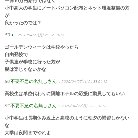
一律10万円給付ではなく
小中高大の学生にノートパソコン配布とネット環境整備の方
が
良かったのでは？
89
n
：2020/04/27(月) 21:52:50.89
ゴールデンウィークは学校やったら
自由登校で
子供達が学校に行った方が
親は楽じゃないかな
90
不要不急の名無しさん
：2020/04/27(月) 21:53:04.12
高校生は単位代わりに隔離ホテルの応援に動員してもいい
91
不要不急の名無しさん
：2020/04/27(月) 21:53:16.93
小中学生は長期休み返上と高校のように朝夕の補習しかない
な
大学は夜間までやれよ