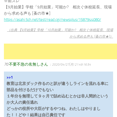
※前スレ
【9月始業】学校「9月始業」可能か? 相次ぐ休校延長、現場
から求める声も [蚤の市★]
https://asahi.5ch.net/test/read.cgi/newsplus/1587944080/
（出典 【9月始業】学校「10月始業」可能か? 相次ぐ休校延長、現場
から求める声も [蚤の市★]）
70
不要不急の名無しさん
：2020/04/27(月) 21:49:16.54
>>1
教育は北京ダック作るのと訳が違うしラインを流れる車に
部品を付けるだけでもない
１年分を無理して９ヶ月で詰め込むとかは非人間的という
か大人の責任逃れ
どっかの役所や大臣がするやつね、わたしはやりまし
た！！どや！結果は自己責任です