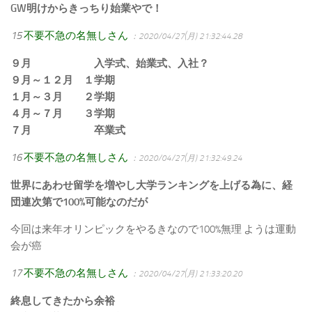
GW明けからきっちり始業やで！
15
不要不急の名無しさん
：2020/04/27(月) 21:32:44.28
９月 入学式、始業式、入社？
９月～１２月 １学期
１月～３月 ２学期
４月～７月 ３学期
７月 卒業式
16
不要不急の名無しさん
：2020/04/27(月) 21:32:49.24
世界にあわせ留学を増やし大学ランキングを上げる為に、経
団連次第で100%可能なのだが
今回は来年オリンピックをやるきなので100%無理 ようは運動
会が癌
17
不要不急の名無しさん
：2020/04/27(月) 21:33:20.20
終息してきたから余裕