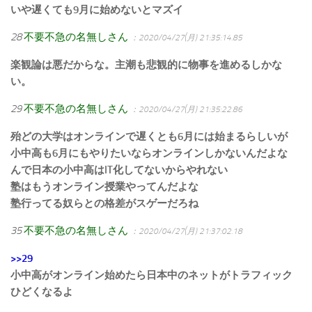
いや遅くても9月に始めないとマズイ
28
不要不急の名無しさん
：2020/04/27(月) 21:35:14.85
楽観論は悪だからな。主潮も悲観的に物事を進めるしかな
い。
29
不要不急の名無しさん
：2020/04/27(月) 21:35:22.86
殆どの大学はオンラインで遅くとも6月には始まるらしいが
小中高も6月にもやりたいならオンラインしかないんだよな
んで日本の小中高はIT化してないからやれない
塾はもうオンライン授業やってんだよな
塾行ってる奴らとの格差がスゲーだろね
35
不要不急の名無しさん
：2020/04/27(月) 21:37:02.18
>>29
小中高がオンライン始めたら日本中のネットがトラフィック
ひどくなるよ