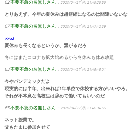
62
不要不急の名無しさん
：2020/04/27(月) 21:45:25.56
とりあえず、今年の夏休みは超短縮になるのは間違いないな
67
不要不急の名無しさん
：2020/04/27(月) 21:47:42.39
>>62
夏休みも長くなるというか、繋がるだろ
冬にはまたコロナも拡大始めるから冬休みも休み放題
63
不要不急の名無しさん
：2020/04/27(月) 21:45:45.01
今やパンデミックだよ
現実的には半年、出来れば1年単位で休校する方がいいやろ。
それが不本意な高校生は辞めて働いてもいいのだ
65
不要不急の名無しさん
：2020/04/27(月) 21:46:34.65
ネット授業で。
父もたまに参加させて