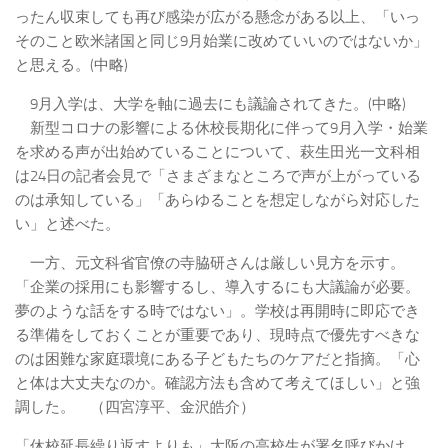
ったん収束しても再び感染が広がる懸念がある以上、「いっ
そのこと欧米諸国と同じ9月始業に改めていいのではないか」
と思える。(中略)
9月入学は、大学を軸に過去にも議論されてきた。(中略)
新型コロナの影響による休校長期化に伴って9月入学・始業
を求める声が出始めていることについて、萩生田光一文科相
は24日の記者会見で「さまざまなところで声が上がっている
のは承知している」「あらゆることを想定しながら対応した
い」と述べた。
一方、元文科省官僚の寺脇研さんは厳しい見方を示す。
「企業の採用にも影響するし、導入するにも大議論が必要。
夢のような話をする時ではない」。学校は再開時に即応でき
る準備をしておくことが重要であり、現時点で優先すべきな
のは困難な家庭環境にある子どもたちのケアだと指摘。「心
と体は大丈夫なのか。確認方法も含めて考えてほしい」と強
調した。 （四宮淳平、金沢皓介）
「休校延長繰り返すよりも」大阪の高校生が署名呼びかけ、