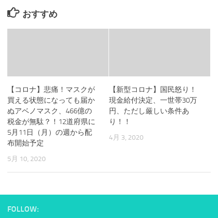
おすすめ
【コロナ】悲痛！マスクが
【新型コロナ】国民怒り！
買える状態になっても届か
現金給付決定、一世帯30万
ぬアベノマスク、466億の
円、ただし厳しい条件あ
税金が無駄？！12道府県に
り！！
5月11日（月）の週から配
4月 3, 2020
布開始予定
5月 10, 2020
FOLLOW: