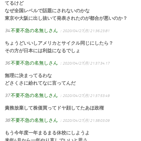
てるけど
なぜ全国レベルで話題にされないのかな
東京や大阪に出し抜いて発表されたのが都合が悪いのか？
34
不要不急の名無しさん
：2020/04/27(月) 21:36:23.81
ちょうどいいしアメリカとサイクル同じにしたら？
その方が日本には利益になるでしょ
36
不要不急の名無しさん
：2020/04/27(月) 21:37:34.17
無理に決まってるわな
どさくさに紛れてなに言ってんだ
37
不要不急の名無しさん
：2020/04/27(月) 21:37:53.49
責務放棄して株価買ってドヤ顔してたあほ政権
38
不要不急の名無しさん
：2020/04/27(月) 21:38:03.09
もう今年度一年まるまる休校にしようよ
来年4月から一年やり直しでいいと思う