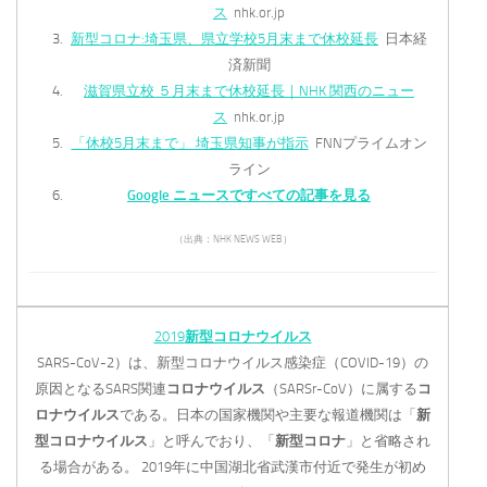
ス
nhk.or.jp
新型コロナ:埼玉県、県立学校5月末まで休校延長
日本経
済新聞
滋賀県立校 ５月末まで休校延長｜NHK 関西のニュー
ス
nhk.or.jp
「休校5月末まで」 埼玉県知事が指示
FNNプライムオン
ライン
Google ニュースですべての記事を見る
（出典：NHK NEWS WEB）
2019
新型コロナウイルス
SARS-CoV-2）は、新型コロナウイルス感染症（COVID-19）の
原因となるSARS関連
コロナウイルス
（SARSr-CoV）に属する
コ
ロナウイルス
である。日本の国家機関や主要な報道機関は「
新
型コロナウイルス
」と呼んでおり、「
新型コロナ
」と省略され
る場合がある。 2019年に中国湖北省武漢市付近で発生が初め