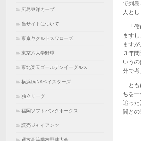
で列島
広島東洋カープ
人とし
当サイトについて
「僕に
ますし
東京ヤクルトスワローズ
ますが
３年間
東京六大学野球
いうの
東北楽天ゴールデンイーグルス
分で考
横浜DeNAベイスターズ
ともに
ちを一
独立リーグ
追った
福岡ソフトバンクホークス
間との
読売ジャイアンツ
選抜高等学校野球大会