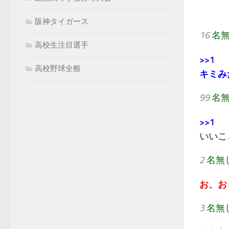
阪神タイガース
16
名
高校生注目選手
>>1
高校野球全般
キミみ
99
名
>>1
いいこ
2
名無
お、お
3
名無