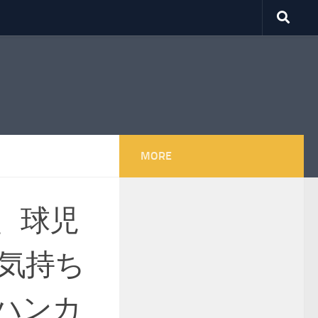
MORE
、球児
気持ち
ハンカ