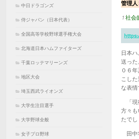
管理人∶k
中日ドラゴンズ
1
社会
侍ジャパン（日本代表）
全国高等学校野球選手権大会
https
北海道日本ハムファイターズ
日本ハ
送った
千葉ロッテマリーンズ
０６年
地区大会
こした
な表情
埼玉西武ライオンズ
「現役
大学生注目選手
方々も
たでし
大学野球全般
田中将
女子プロ野球