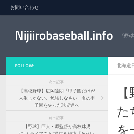
お問い合わせ
コンテンツへスキップ
Nijiirobaseball.info
『野球
FOLLOW:
北海道
次の記事
【
【高校野球】広岡達朗「甲子園だけが
人生じゃない、勉強しなさい」夏の甲
子園を失った球児達へ
た
前の記事
を
【野球】巨人・原監督が高校球児
に‘’トライアウト‘’提供を約束「そうい