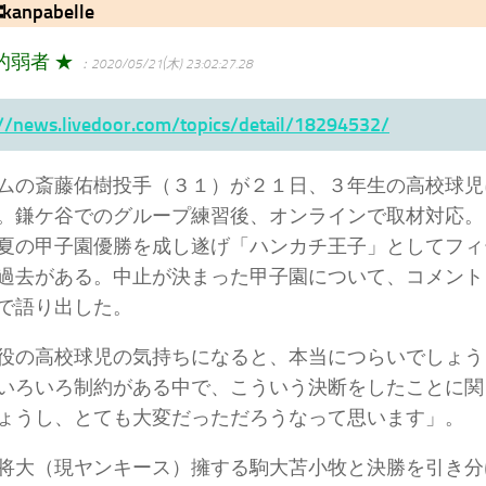
anpabelle
的弱者 ★
：2020/05/21(木) 23:02:27.28
://news.livedoor.com/topics/detail/18294532/
ムの斎藤佑樹投手（３１）が２１日、３年生の高校球児
。鎌ケ谷でのグループ練習後、オンラインで取材対応。
夏の甲子園優勝を成し遂げ「ハンカチ王子」としてフィ
過去がある。中止が決まった甲子園について、コメント
で語り出した。
の高校球児の気持ちになると、本当につらいでしょう
いろいろ制約がある中で、こういう決断をしたことに関
ょうし、とても大変だっただろうなって思います」。
大（現ヤンキース）擁する駒大苫小牧と決勝を引き分