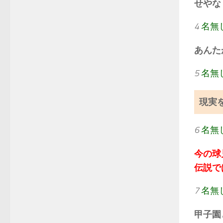
せやな
4
名無
あんた
5
名無
現実
6
名無
今の球
伝説で
7
名無
甲子園