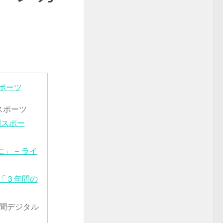
ポーツ
スポーツ
刊スポー
 – ライ
「３年間の
聞デジタル