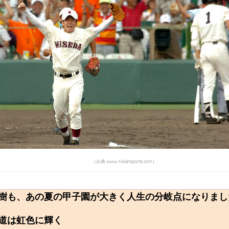
（出典 www.nikkansports.com）
樹も、あの夏の甲子園が大きく人生の分岐点になりまし
道は虹色に輝く