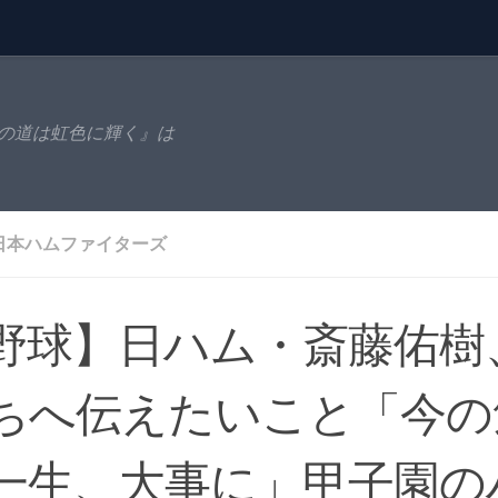
の道は虹色に輝く』は
日本ハムファイターズ
野球】日ハム・斎藤佑樹
ちへ伝えたいこと「今の
一生、大事に」甲子園の