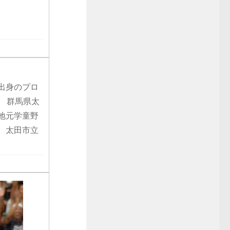
市出身のプロ
 群馬県太
地元学童野
。太田市立