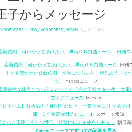
王子からメッセージ
IJIIROBASEBALL.INFO_WORDPRESS_ADMIN
·
5月 22, 2020
斎藤佑樹「何かやってあげたい」早実ＯＢ白熱トーク – 日刊ス
斎藤佑樹「何かやってあげたい」早実ＯＢ白熱トーク
日刊
甲子園沸かせた斎藤佑樹「本当につらいと」球児思う（日
ツ）
Yahoo!ニュース
斎藤佑樹が球児たちへ伝えたいこと「今の気持ちを一生、大事に」
ブドアニュース
livedoor
【日本ハム】斎藤佑樹「仲間との日々」一番大事に 甲子園Ｖは
一部」３年生高校球児にエール
スポーツ報知
日本ハム斎藤「今年の世代、後輩に伝える使命がある」
朝日新
Google ニュースですべての記事を見る