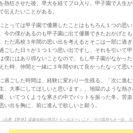
を熱狂させた後、早大を経てプロ入り。甲子園で人生が
て伝えたいことがある。
とっては甲子園で優勝したことはもちろん１つの思い
、今の僕があるのも甲子園に出て優勝できたおかげとも
。ただ高校３年間の思い出を考えるとそこは一部に過ぎ
過ごした日々が１つ１つ思い出ですし、それを引いて甲
は僕にはあり得ないことなので。もし甲子園がなかった
えた時、仲間と一緒に３年間やれて良かったなって思い
過ごした時間は、経験に変わり一生残る。「次に進む
生、大事にしてほしいと思います」。地獄のような熱さ
夏、いてつくような寒さの中でバットを振った冬。苦楽
思い出を胸に、前に進んで欲しいと願う。
（出典 【野球】斎藤佑樹が球児たちへ伝えたいこと「今の気持ちを一生、大事