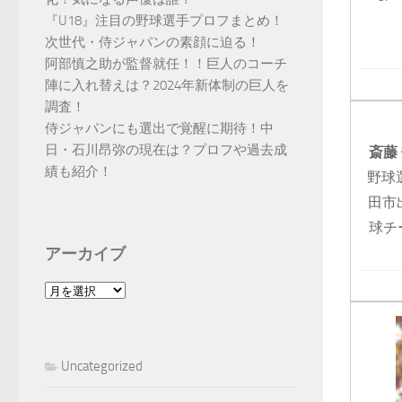
『U18』注目の野球選手プロフまとめ！
次世代・侍ジャパンの素顔に迫る！
阿部慎之助が監督就任！！巨人のコーチ
陣に入れ替えは？2024年新体制の巨人を
調査！
侍ジャパンにも選出で覚醒に期待！中
日・石川昂弥の現在は？プロフや過去成
斎藤
績も紹介！
野球
田市
球チ
アーカイブ
ア
ー
カ
イ
Uncategorized
ブ