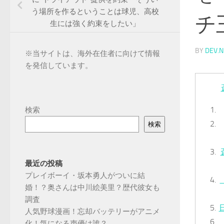
う場所を作るということは球児、高校
チ
生には強く約束をしたい」
BY
DEV.N
※
当サイトは、海外在住者に向けて情報
を発信しています。
検索
検索
最近の投稿
プレイボーイ・坂本勇人がついに結
婚！？奥さんは中川絵美里？歴代彼女も
調査
人気野球漫画！忘却バッテリーがアニメ
化！気になる声優は誰？