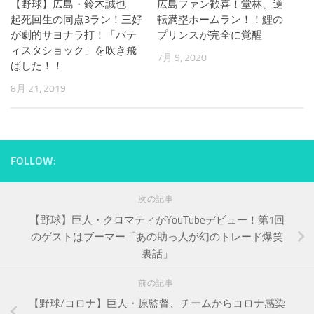
【野球】広島・鈴木誠也
広島ファン歓喜！堂林、逆
起死回生の同点3ラン！三好
転満塁ホームラン！！鯉の
が劇的サヨナラ打！「バテ
プリンスが完全に覚醒
ィスタショック」を吹き飛
7月 9, 2020
ばした！！
8月 21, 2019
FOLLOW:
次の記事
【野球】巨人・クロマティがYouTubeデビュー！第1回
のゲストはブーマー「あの助っ人が幻のトレード爆笑
裏話」
前の記事
【野球/コロナ】巨人・原監督、チームからコロナ感染