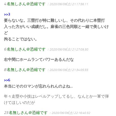
4
名無しさん＠恐縮です
：2020/06/06(土) 21:17:56.11
>>3
要らないな。三塁打が特に難しいし、その代わりに本塁打
入った方がいい成績だし。麻雀の三色同順と一緒で美しいけ
ど
拘ることではない。
6
名無しさん＠恐縮です
：2020/06/06(土) 21:27:09.30
右中間にホームランてパワーあるんだな
8
名無しさん＠恐縮です
：2020/06/06(土) 21:34:05.55
>>6
本当にそのロマンが忘れられんのよね…
年々走塁や小技はレベルアップしてるし、なんとか一軍で弾
けてほしいのだが
23
名無しさん＠恐縮です
：2020/06/06(土) 22:16:40.32