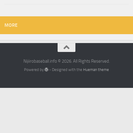
MORE
Nijiirobaseball.info © 2026. All Rights Reserved.
Powered by
- Designed with the
Hueman theme