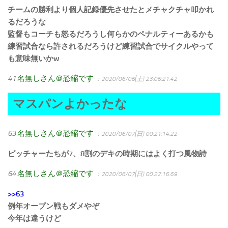
チームの勝利より個人記録優先させたとメチャクチャ叩かれ
るだろうな
監督もコーチも怒るだろうし何らかのペナルティーあるかも
練習試合なら許されるだろうけど練習試合でサイクルやって
も意味無いかw
41
名無しさん＠恐縮です
：2020/06/06(土) 23:06:21.42
マスパンよかったな
63
名無しさん＠恐縮です
：2020/06/07(日) 00:21:14.22
ピッチャーたちが7、8割のデキの時期にはよく打つ風物詩
64
名無しさん＠恐縮です
：2020/06/07(日) 00:22:16.69
>>63
例年オープン戦もダメやぞ
今年は違うけど