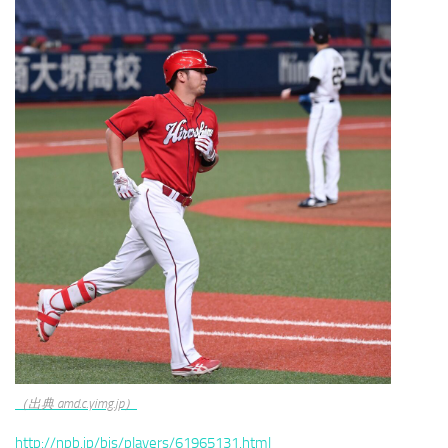
（出典 amd.c.yimg.jp）
http://npb.jp/bis/players/61965131.html