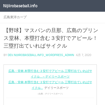
Nijiirobaseball.info
コンテンツへスキップ
広島東洋カープ
【野球】マスパンの旦那、広島のプリン
ス堂林、本塁打含む３安打でアピール！
三塁打出ていればサイクル
BY
DEV.NIJIIROBASEBALL.INFO_WORDPRESS_ADMIN
·
6月 7, 2020
広島・堂林 本塁打含む３安打でアピール 三塁打出ていればサ
イクル… – デイリースポーツ
広島・堂林 本塁打含む３安打でアピール 三塁打出ていればサ
イクル…
デイリースポーツ
（出典：デイリースポーツ）