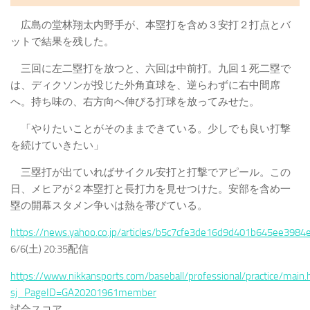
広島の堂林翔太内野手が、本塁打を含め３安打２打点とバ
ットで結果を残した。
三回に左二塁打を放つと、六回は中前打。九回１死二塁で
は、ディクソンが投じた外角直球を、逆らわずに右中間席
へ。持ち味の、右方向へ伸びる打球を放ってみせた。
「やりたいことがそのままできている。少しでも良い打撃
を続けていきたい」
三塁打が出ていればサイクル安打と打撃でアピール。この
日、メヒアが２本塁打と長打力を見せつけた。安部を含め一
塁の開幕スタメン争いは熱を帯びている。
https://news.yahoo.co.jp/articles/b5c7cfe3de16d9d401b645ee3984
6/6(土) 20:35配信
https://www.nikkansports.com/baseball/professional/practice/main.
sj_PageID=GA20201961member
試合スコア