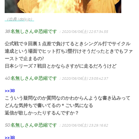
（出典 i.daily.jp）
38
名無しさん＠恐縮です
：2020/06/06(土) 22:57:34.55
公式戦で９回裏１点差で負けてるときシングル打でサイクル
達成という場面でヒット打ち2塁行けそうだったときでもファ
ーストで止まるの?
日本シリーズ７戦目とかならさすがに走るだろうけど
40
名無しさん＠恐縮です
：2020/06/06(土) 23:05:42.37
>>38
こういう疑問なのか質問なのかわからんような書き込みって
どんな気持ちで書いてるの＊ごい気になる
返信が欲しかったりするんですか？
50
名無しさん＠恐縮です
：2020/06/06(土) 23:29:16.62
>>38