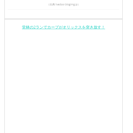
（出典 livedoor.blogimg.jp）
堂林の2ランでカープがオリックスを突き放す！