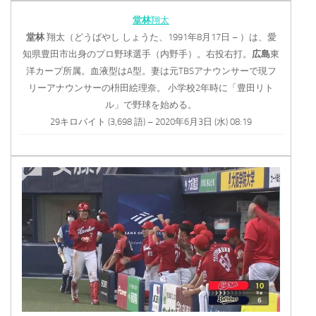
堂林
翔太
堂林
翔太（どうばやし しょうた、1991年8月17日 – ）は、愛
知県豊田市出身のプロ野球選手（内野手）。右投右打。
広島
東
洋カープ所属。血液型はA型。妻は元TBSアナウンサーで現フ
リーアナウンサーの枡田絵理奈。 小学校2年時に「豊田リト
ル」で野球を始める。
29キロバイト (3,698 語) – 2020年6月3日 (水) 08:19