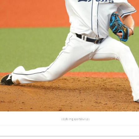
（出典 img.sportsbull.jp）