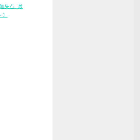
グ無失点…最
ト】