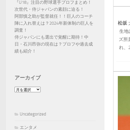
『U18』注目の野球選手プロフまとめ！
次世代・侍ジャパンの素顔に迫る！
阿部慎之助が監督就任！！巨人のコーチ
松坂
陣に入れ替えは？2024年新体制の巨人を
調査！
生地
侍ジャパンにも選出で覚醒に期待！中
ズ所
日・石川昂弥の現在は？プロフや過去成
れ、
績も紹介！
アーカイブ
ア
ー
カ
イ
Uncategorized
ブ
エンタメ