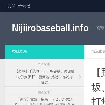
お問い合わせ
コンテンツへスキップ
Nijiirobaseball.info
『野球
FOLLOW:
埼玉西
次の記事
【
【野球】千葉ロッテ・鳥谷敬、再開後
17打数0安打 新天地で静かに燃やす
闘志
坂
前の記事
打
【野球】覚醒！広島・メヒアが大爆
発、ここ7戦で6発！驚異の大砲に佐々