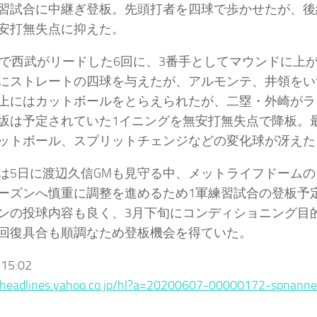
習試合に中継ぎ登板。先頭打者を四球で歩かせたが、後
安打無失点に抑えた。
で西武がリードした6回に、3番手としてマウンドに上
にストレートの四球を与えたが、アルモンテ、井領をい
上にはカットボールをとらえられたが、二塁・外崎がラ
坂は予定されていた1イニングを無安打無失点で降板。最
ットボール、スプリットチェンジなどの変化球が冴えた
5日に渡辺久信GMも見守る中、メットライフドームの
ーズンへ慎重に調整を進めるため1軍練習試合の登板予
ンの投球内容も良く、3月下旬にコンディショニング目
回復具合も順調なため登板機会を得ていた。
 15:02
//headlines.yahoo.co.jp/hl?a=20200607-00000172-spnann