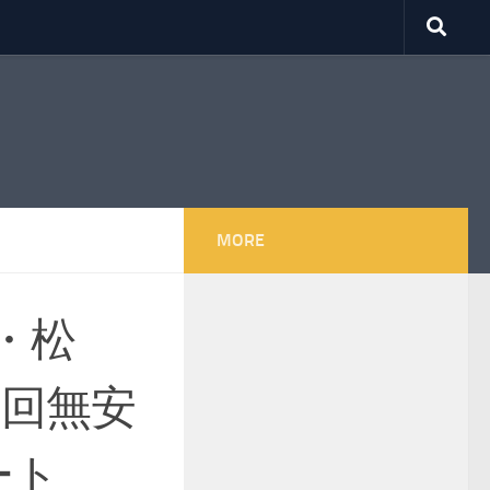
MORE
・松
1回無安
ート