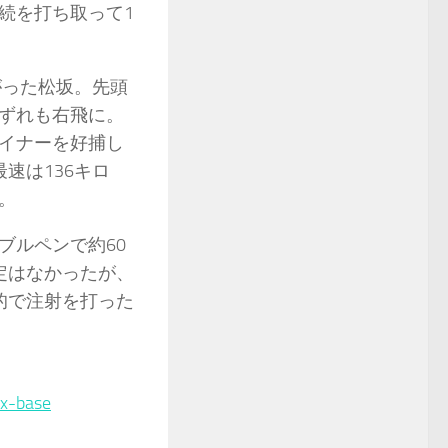
続を打ち取って1
がった松坂。先頭
ずれも右飛に。
イナーを好捕し
速は136キロ
。
ブルペンで約60
定はなかったが、
的で注射を打った
ex-base