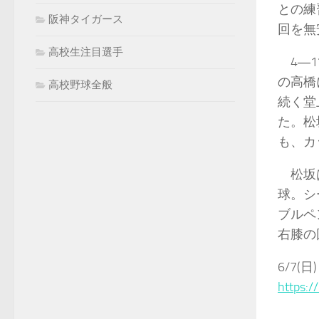
との練
阪神タイガース
回を無
高校生注目選手
4―1
の高橋
高校野球全般
続く堂
た。松
も、カ
松坂は
球。シ
ブルペ
右膝の
6/7(日)
https: