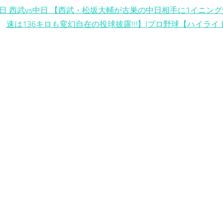
7日 西武vs中日 【西武・松坂大輔が古巣の中日相手に1イニン
速は136キロも変幻自在の投球披露!!!】|プロ野球【ハイライ