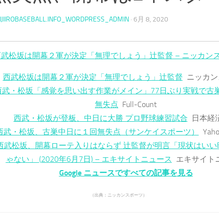
IJIIROBASEBALL.INFO_WORDPRESS_ADMIN
·
6月 8, 2020
西武松坂は開幕２軍が決定「無理でしょう」辻監督 – ニッカン
西武松坂は開幕２軍が決定「無理でしょう」辻監督
ニッカン
西武・松坂「感覚を思い出す作業がメイン」77日ぶり実戦で古
無失点
Full-Count
西武・松坂が登板、中日に大勝 プロ野球練習試合
日本経
西武・松坂、古巣中日に１回無失点（サンケイスポーツ）
Yah
西武松坂、開幕ローテ入りはならず 辻監督が明言「現状はいい
ゃない」 (2020年6月7日) – エキサイトニュース
エキサイト
Google ニュースですべての記事を見る
（出典：ニッカンスポーツ）