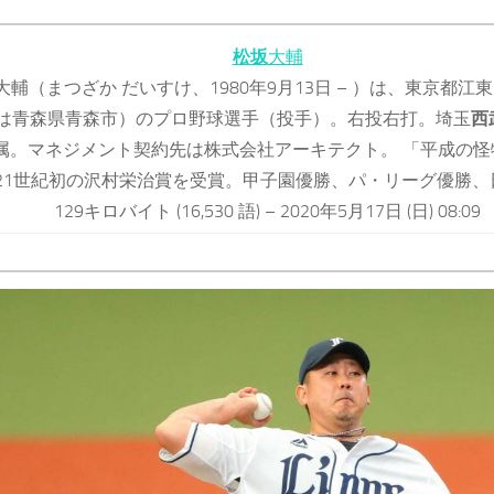
松坂
大輔
大輔（まつざか だいすけ、1980年9月13日 – ）は、東京都江
は青森県青森市）のプロ野球選手（投手）。右投右打。埼玉
西
属。マネジメント契約先は株式会社アーキテクト。 「平成の怪
21世紀初の沢村栄治賞を受賞。甲子園優勝、パ・リーグ優勝、
129キロバイト (16,530 語) – 2020年5月17日 (日) 08:09