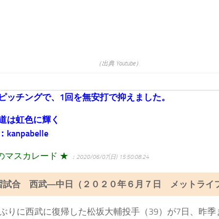
（出典 Youtube）
ピッチングで、1回を無安打で抑えました。
道は虹色に輝く
anpabelle
のマスカレード ★
：2020/06/07(日) 15:50:08.24
習試合 西武―中日（２０２０年６月７日 メットライ
ぶりに西武に復帰した松坂大輔投手（39）が7日、昨季