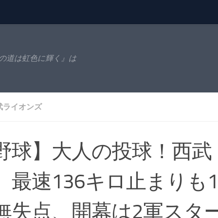
の道は虹色に輝く』は
武ライオンズ
野球】大人の投球！西武
、最速136キロ止まりも
無失点、開幕は2軍スタ