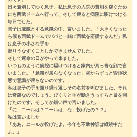
日々衰弱してゆく息子。私は息子の入院の費用を稼ぐため
にも西武ドームへ行って、そして戻ると病院に駆けつける
毎日でした。
息子は朦朧とする意識の中、言いました。「大きくなった
ら僕も西武ドームでパパと一緒に西武を応援するんだ」私
は息子の小さな手を
握りうなずくことしかできませんでした。
そして運命の日がやって来ました。
いつものように病院に駆けつけると家内が真っ青な顔で言
いました。「意識が戻らなくなった」昼からずっと昏睡状
態で意識が戻らないのです。
私は息子の手を握り繰り返しその名前を叫びました。それ
は奇跡なのでしょう。ぴくりと手が動きうっすらと目を開
けたのです。そしてか細い声で言いました。
「に、ニールは？ニールは、な、投げたの？？」
私は言いました
「ああ。ニールが投げたよ。今年も不敗神話は継続中だ
よ。」