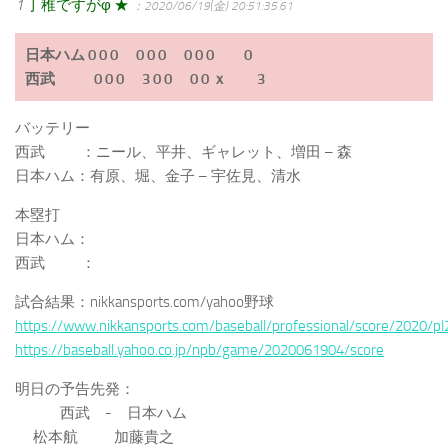
1
丁稚ですがφ ★
：2020/06/19(金) 20:51:35.61
日本ハム 0 0 0 0 0 0 0 0 0 0
西武 0 0 0 3 0 0 0 0 ｘ 3
バッテリー
西武 ：ニール、平井、ギャレット、増田 – 森
日本ハム：有原、堀、金子 – 宇佐見、清水
本塁打
日本ハム：
西武 ：
試合結果：nikkansports.com/yahoo野球
https://www.nikkansports.com/baseball/professional/score/2020/p
https://baseball.yahoo.co.jp/npb/game/2020061904/score
明日の予告先発：
西武 - 日本ハム
松本航 加藤貴之