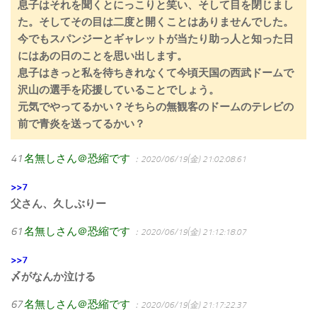
息子はそれを聞くとにっこりと笑い、そして目を閉じまし
た。そしてその目は二度と開くことはありませんでした。
今でもスパンジーとギャレットが当たり助っ人と知った日
にはあの日のことを思い出します。
息子はきっと私を待ちきれなくて今頃天国の西武ドームで
沢山の選手を応援していることでしょう。
元気でやってるかい？そちらの無観客のドームのテレビの
前で青炎を送ってるかい？
41
名無しさん＠恐縮です
：2020/06/19(金) 21:02:08.61
>>7
父さん、久しぶりー
61
名無しさん＠恐縮です
：2020/06/19(金) 21:12:18.07
>>7
〆がなんか泣ける
67
名無しさん＠恐縮です
：2020/06/19(金) 21:17:22.37