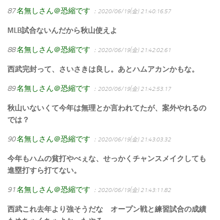
87
名無しさん＠恐縮です
：2020/06/19(金) 21:40:16.57
MLB試合ないんだから秋山使えよ
88
名無しさん＠恐縮です
：2020/06/19(金) 21:42:02.61
西武完封って、さいさきは良し。あとハムアカンかもな。
89
名無しさん＠恐縮です
：2020/06/19(金) 21:42:53.17
秋山いないくて今年は無理とか言われてたが、案外やれるの
では？
90
名無しさん＠恐縮です
：2020/06/19(金) 21:43:03.32
今年もハムの貧打やべぇな、せっかくチャンスメイクしても
進塁打すら打てない。
91
名無しさん＠恐縮です
：2020/06/19(金) 21:43:11.82
西武これ去年より強そうだな オープン戦と練習試合の成績