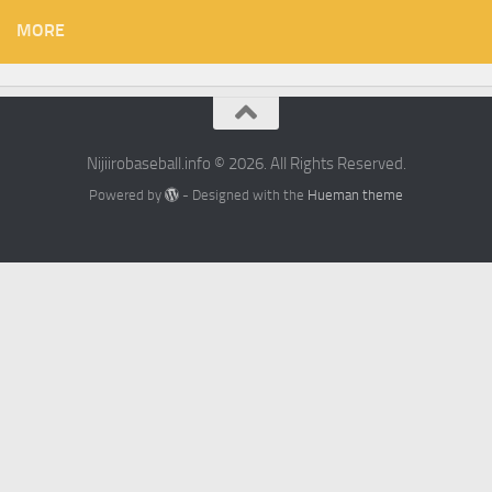
MORE
Nijiirobaseball.info © 2026. All Rights Reserved.
Powered by
- Designed with the
Hueman theme