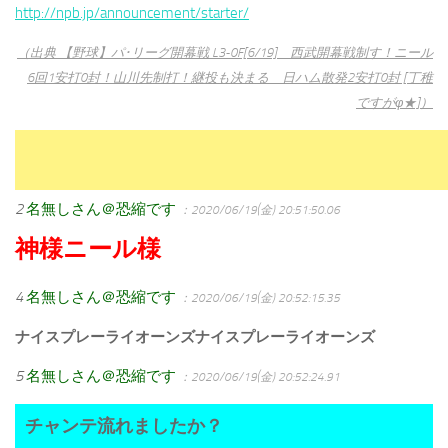
http://npb.jp/announcement/starter/
（出典 【野球】パ･リーグ開幕戦 L3-0F[6/19] 西武開幕戦制す！ニール
6回1安打0封！山川先制打！継投も決まる 日ハム散発2安打0封 [丁稚
ですがφ★]）
2
名無しさん＠恐縮です
：2020/06/19(金) 20:51:50.06
神様ニール様
4
名無しさん＠恐縮です
：2020/06/19(金) 20:52:15.35
ナイスプレーライオーンズナイスプレーライオーンズ
5
名無しさん＠恐縮です
：2020/06/19(金) 20:52:24.91
チャンテ流れましたか？