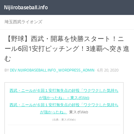
Nijiirobaseball.info
コンテンツへスキップ
埼玉西武ライオンズ
【野球】西武・開幕を快勝スタート！ニ
ール6回1安打ピッチング！3連覇へ突き進
む
BY
DEV.NIJIIROBASEBALL.INFO_WORDPRESS_ADMIN
·
6月 20, 2020
西武・ニールが６回１安打無失点の好投「ワクワクした気持ち
が強かったね」 – 東スポWeb
西武・ニールが６回１安打無失点の好投「ワクワクした気持ち
が強かったね」
東スポWeb
（出典：東スポWeb）