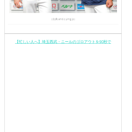
（出典 amd.c.yimg.jp）
【忙しい人へ】埼玉西武・ニールのゴロアウトを90秒で