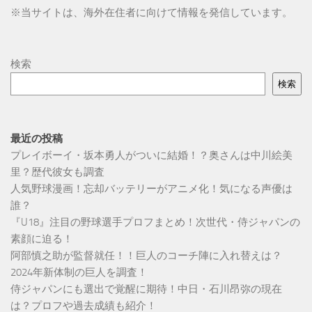
※
当サイトは、海外在住者に向けて情報を発信しています。
検索
検索
最近の投稿
プレイボーイ・坂本勇人がついに結婚！？奥さんは中川絵美
里？歴代彼女も調査
人気野球漫画！忘却バッテリーがアニメ化！気になる声優は
誰？
『U18』注目の野球選手プロフまとめ！次世代・侍ジャパンの
素顔に迫る！
阿部慎之助が監督就任！！巨人のコーチ陣に入れ替えは？
2024年新体制の巨人を調査！
侍ジャパンにも選出で覚醒に期待！中日・石川昂弥の現在
は？プロフや過去成績も紹介！