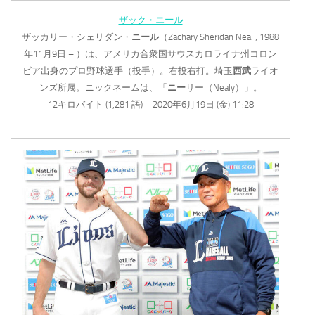
ザック・
ニール
ザッカリー・シェリダン・
ニール
（Zachary Sheridan Neal , 1988
年11月9日 – ）は、アメリカ合衆国サウスカロライナ州コロン
ビア出身のプロ野球選手（投手）。右投右打。埼玉
西武
ライオ
ンズ所属。ニックネームは、「
ニー
リー（Nealy）」。
12キロバイト (1,281 語) – 2020年6月19日 (金) 11:28