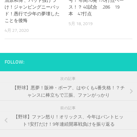
清原和博 、バット投げつ
号！ 年間70発 170打点ペー
け！ジャンピングニーパッ
ス！？ 40試合 .286 19
ド！愚行で少年の夢壊した
本 47打点
ことを後悔
5月 18, 2019
4月 27, 2020
FOLLOW:
次の記事
【野球】悪夢！阪神・ボーア、はやくも4番失格！？チ
ャンスに棒立ちで三振、ファンがっかり
前の記事
【野球】ファン怒り！オリックス、今年はバントヒッ
ト1安打だけ！9年連続開幕戦負けを振り返る