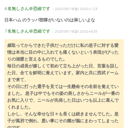
6
名無しさん＠恐縮です
：2020/06/19(金) 20:52:41.23
日本ハム のラッパ部隊がいないのは淋しいよな
7
名無しさん＠恐縮です
：2020/06/19(金) 20:52:46.55
歳取ってからできた子供だっただけに私の息子に対する愛
情は本当に目の中に入れても痛くないという表現がぴった
りの溺愛と言えるものでした。
毎日の成長が嬉しくて初めて立ち上がった日、言葉を話し
た日、全てを鮮明に覚えています。家内と共に西武ドーム
まで来て、
その日に打った選手を見ては一生懸命その名前を覚えてい
ました。 息子は中でもその姿の美しさからニールが一番の
お気に入りで、ニールが先発した日はいつも以上に喜んで
くれました。
しかし、そんな幸せな日々も長くは続きませんでした。息
子が風邪で倒れ、悪い事にその菌が脳にまわってしまった
のです。