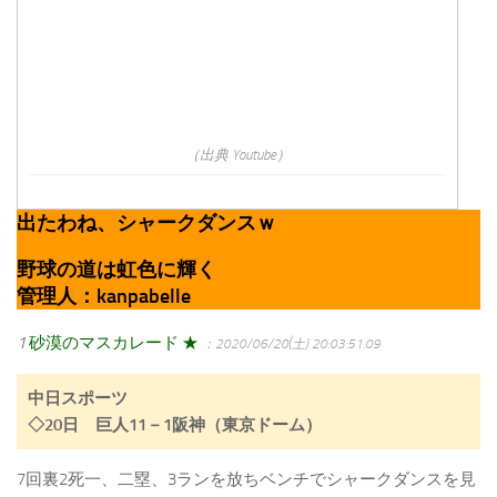
（出典 Youtube）
出たわね、シャークダンスｗ
野球の道は虹色に輝く
管理人：kanpabelle
1
砂漠のマスカレード ★
：2020/06/20(土) 20:03:51.09
中日スポーツ
◇20日 巨人11－1阪神（東京ドーム）
7回裏2死一、二塁、3ランを放ちベンチでシャークダンスを見