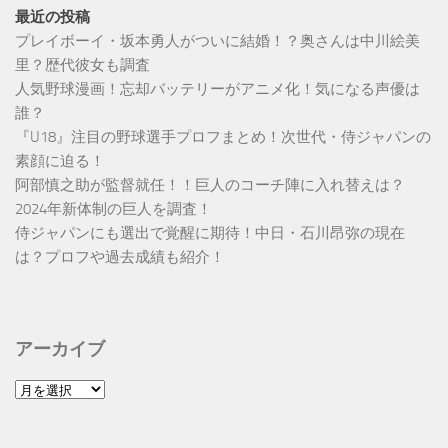
最近の投稿
プレイボーイ・坂本勇人がついに結婚！？奥さんは中川絵美
里？歴代彼女も調査
人気野球漫画！忘却バッテリーがアニメ化！気になる声優は
誰？
『U18』注目の野球選手プロフまとめ！次世代・侍ジャパンの
素顔に迫る！
阿部慎之助が監督就任！！巨人のコーチ陣に入れ替えは？
2024年新体制の巨人を調査！
侍ジャパンにも選出で覚醒に期待！中日・石川昂弥の現在
は？プロフや過去成績も紹介！
アーカイブ
ア
ー
カ