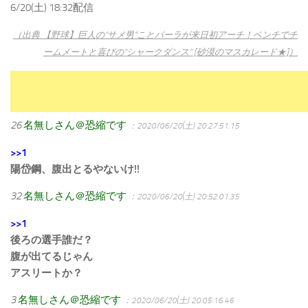
6/20(土) 18:32配信
（出典 【野球】巨人の”サメ男”ことパーラが来日初アーチ！ベンチでチ
ームメートと喜びの”シャークダンス” [砂漠のマスカレード★]）
26
名無しさん＠恐縮です
：2020/06/20(土) 20:27:51.15
>>1
陽岱鋼、腹出とるやないけ!!
32
名無しさん＠恐縮です
：2020/06/20(土) 20:52:01.35
>>1
後ろの選手誰だ？
腹が出てるじゃん
アスリートか？
3
名無しさん＠恐縮です
：2020/06/20(土) 20:05:16.46