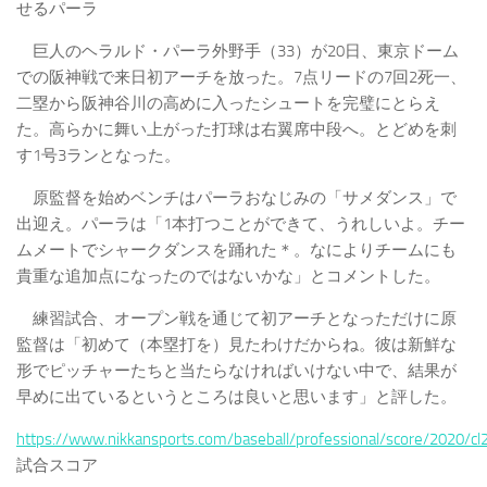
せるパーラ
巨人のヘラルド・パーラ外野手（33）が20日、東京ドーム
での阪神戦で来日初アーチを放った。7点リードの7回2死一、
二塁から阪神谷川の高めに入ったシュートを完璧にとらえ
た。高らかに舞い上がった打球は右翼席中段へ。とどめを刺
す1号3ランとなった。
原監督を始めベンチはパーラおなじみの「サメダンス」で
出迎え。パーラは「1本打つことができて、うれしいよ。チー
ムメートでシャークダンスを踊れた＊。なによりチームにも
貴重な追加点になったのではないかな」とコメントした。
練習試合、オープン戦を通じて初アーチとなっただけに原
監督は「初めて（本塁打を）見たわけだからね。彼は新鮮な
形でピッチャーたちと当たらなければいけない中で、結果が
早めに出ているというところは良いと思います」と評した。
https://www.nikkansports.com/baseball/professional/score/2020/c
試合スコア