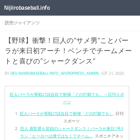
Nijiirobaseball.info
コンテンツへスキップ
読売ジャイアンツ
【野球】衝撃！巨人の”サメ男”ことパー
ラが来日初アーチ！ベンチでチームメー
トと喜びの”シャークダンス”
BY
DEV.NIJIIROBASEBALL.INFO_WORDPRESS_ADMIN
·
6月 21, 2020
巨人パーラが実戦27試合目で初弾「どの打順でも」 – 日刊スポ
ーツ
巨人パーラが実戦27試合目で初弾「どの打順でも」
日刊
スポーツ
巨人 原監督も笑顔のシャークダンス！パーラが来日1号3
ラン「ヒーローは僕ではなくてチーム」
スポニチアネッ