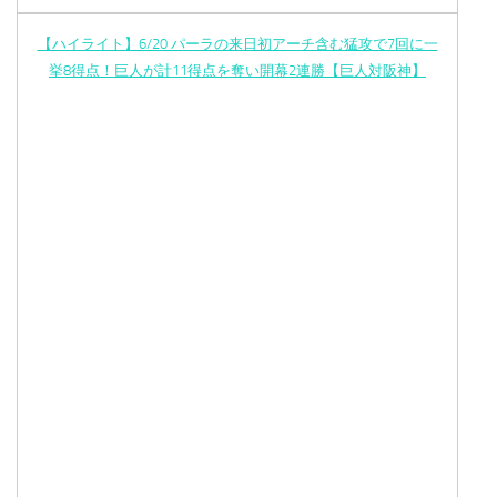
【ハイライト】6/20 パーラの来日初アーチ含む猛攻で7回に一
挙8得点！巨人が計11得点を奪い開幕2連勝【巨人対阪神】