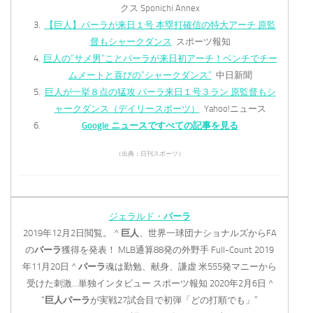
クス Sponichi Annex
【巨人】パーラが来日１号 本塁打確信の特大アーチ 原監
督もシャークダンス
スポーツ報知
巨人の”サメ男”ことパーラが来日初アーチ！ベンチでチー
ムメートと喜びの”シャークダンス”
中日新聞
巨人が一挙８点の猛攻 パーラ来日１号３ラン 原監督もシ
ャークダンス（デイリースポーツ）
Yahoo!ニュース
Google ニュースですべての記事を見る
（出典：日刊スポーツ）
ジェラルド・
パーラ
2019年12月2日閲覧。 ^
巨人
、世界一球団ナショナルズからFA
の
パーラ
獲得を発表！ MLB通算88発の外野手 Full-Count 2019
年11月20日 ^
パーラ
魂は勤勉、献身、謙虚 米555発マニーから
受けた刺激…単独インタビュー スポーツ報知 2020年2月6日 ^
“
巨人
パーラ
が実戦27試合目で初弾「どの打順でも」”