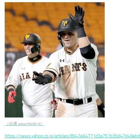
（出典 www.giants.jp）
https://news.yahoo.co.jp/articles/8547e64771d3a751b35d47d49eb