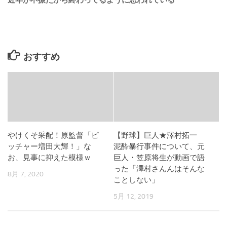
近年が不振だから終わってるように思われている
おすすめ
やけくそ采配！原監督「ピ
【野球】巨人★澤村拓一
ッチャー増田大輝！」な
泥酔暴行事件について、元
お、見事に抑えた模様ｗ
巨人・笠原将生が動画で語
った「澤村さんんはそんな
8月 7, 2020
ことしない」
5月 12, 2019