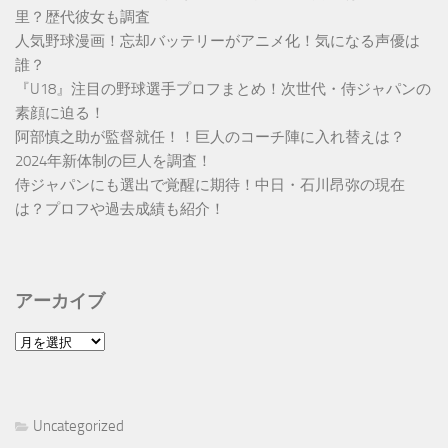
里？歴代彼女も調査
人気野球漫画！忘却バッテリーがアニメ化！気になる声優は
誰？
『U18』注目の野球選手プロフまとめ！次世代・侍ジャパンの
素顔に迫る！
阿部慎之助が監督就任！！巨人のコーチ陣に入れ替えは？
2024年新体制の巨人を調査！
侍ジャパンにも選出で覚醒に期待！中日・石川昂弥の現在
は？プロフや過去成績も紹介！
アーカイブ
ア
ー
カ
イ
Uncategorized
ブ