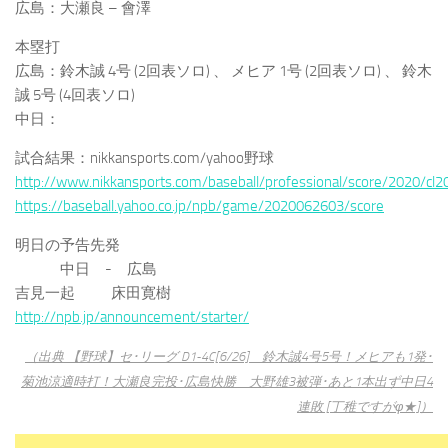
広島：大瀬良 – 會澤
本塁打
広島：鈴木誠 4号 (2回表ソロ) 、 メヒア 1号 (2回表ソロ) 、 鈴木
誠 5号 (4回表ソロ)
中日：
試合結果：nikkansports.com/yahoo野球
http://www.nikkansports.com/baseball/professional/score/2020/cl
https://baseball.yahoo.co.jp/npb/game/2020062603/score
明日の予告先発
中日 - 広島
吉見一起 床田寛樹
http://npb.jp/announcement/starter/
（出典 【野球】セ･リーグ D1-4C[6/26] 鈴木誠4号5号！メヒアも1発･
菊池涼適時打！大瀬良完投･広島快勝 大野雄3被弾･あと1本出ず中日4
連敗 [丁稚ですがφ★]）