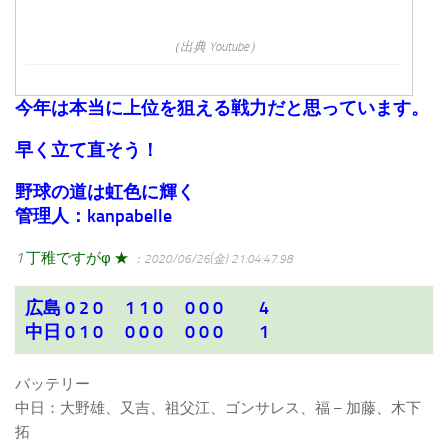
（出典 Youtube）
今年は本当に上位を狙える戦力だと思っています。
早く立て直そう！
野球の道は虹色に輝く
管理人：kanpabelle
1
丁稚ですがφ ★
：2020/06/26(金) 21:04:47.98
広島 0 2 0 1 1 0 0 0 0 4
中日 0 1 0 0 0 0 0 0 0 1
バッテリー
中日：大野雄、又吉、祖父江、ゴンサレス、福 – 加藤、木下
拓