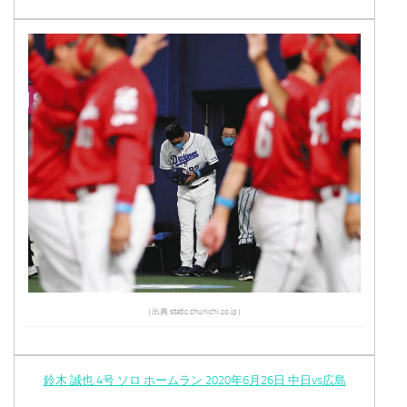
（出典 static.chunichi.co.jp）
鈴木 誠也 4号 ソロ ホームラン 2020年6月26日 中日vs広島