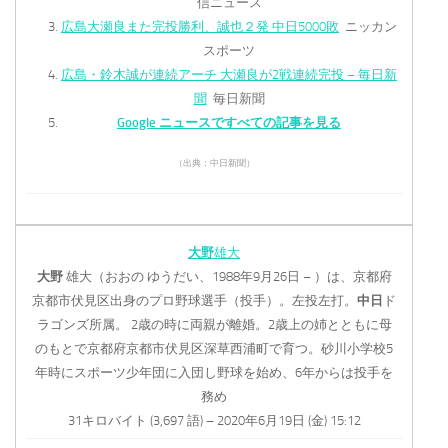
信ニュース
広島大瀬良また完投勝利、誠也２発 中日5000敗
ニッカン
スポーツ
広島・鈴木誠が連続アーチ 大瀬良が2戦連続完投 – 毎日新
聞
毎日新聞
Google ニュースですべての記事を見る
（出典：中日新聞）
大野
雄大
大野
雄大（おおの ゆうだい、1988年9月26日 – ）は、京都府
京都市伏見区出身のプロ野球選手（投手）。左投左打。
中日
ド
ラゴンズ所属。 2歳の時に両親が離婚。2歳上の姉とともに母
のもとで京都府京都市伏見区深草西浦町で育つ。砂川小学校5
年時にスポーツ少年団に入団し野球を始め、6年からは投手を
務め
31キロバイト (3,697 語) – 2020年6月19日 (金) 15:12