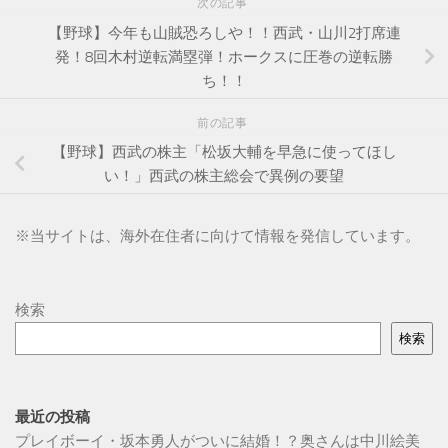
次の記事
【野球】今年も山賊恐ろしや！！西武・山川2打席連
発！8回木村逆転満塁弾！ホークスに圧巻の逆転勝
ち！！
前の記事
【野球】西武の株主「松坂大輔を早急に使ってほし
い！」西武の株主総会で異例の要望
※
当サイトは、海外在住者に向けて情報を発信しています。
検索
検索
最近の投稿
プレイボーイ・坂本勇人がついに結婚！？奥さんは中川絵美