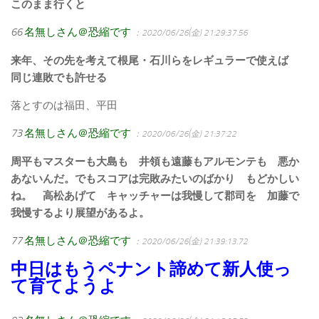
このまま行くと
66
名無しさん＠恐縮です
：2020/06/26(金) 21:29:37.56
来年、その先を考えて根尾・石川らをレギュラーで使えば
同じ連敗でも許せる
落とすのは福田、平田
73
名無しさん＠恐縮です
：2020/06/26(金) 21:37:22
周平もマスターも大島も 井領も遠藤もアルモンテも 悪か
あないんだ。でもスコアは完敗みたいのばかり もどかしい
ね。 高松あげて キャッチャーは我慢して郡司を 加藤で
我慢するより展望があるよ。
77
名無しさん＠恐縮です
：2020/06/26(金) 21:39:13.72
中日はもうペナント諦めて新人使っ
て育てようよ