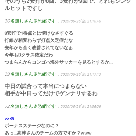
そのうち2安打が8回、3安打が9回で、どれもシング
ルヒットですし
36
名無しさん＠恐縮です
：2020/06/26(金) 21:16:46
8安打で1得点とは情けなさすぐる
打線が相変わらず打点欠乏症だな
去年から全く改善されてないなぁ
今年もBクラス確定だわ
つまらんからコンゴハ海外サッカーを見るとするか…
39
名無しさん＠恐縮です
：2020/06/26(金) 21:17:13
中日の試合って本当につまらない
相手が中日ってだけでゲンナリするわ
72
名無しさん＠恐縮です
：2020/06/26(金) 21:36:29
>>39
ボーナスステージなのに？
あっ…高津さんのチームの方ですか？www