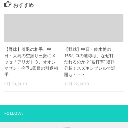
おすすめ
【野球】引退の相手、中
【野球】中日・鈴木博の
日・大島の空振り三振にメ
155キロの速球は、なぜ打
ッセ「アリガトウ、オオシ
たれるのか？“被打率”3割7
マサン」今季3回目の引退相
分超！スズキンブレルで話
手
題も・・・
9月 30, 2019
12月 22, 2019
FOLLOW: