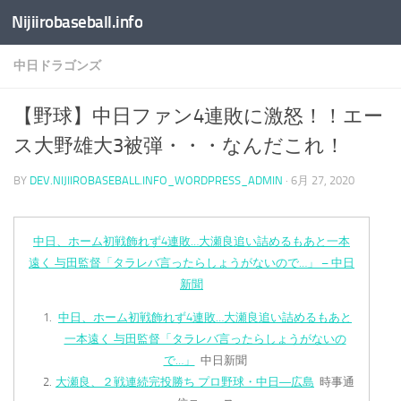
Nijiirobaseball.info
コンテンツへスキップ
中日ドラゴンズ
【野球】中日ファン4連敗に激怒！！エー
ス大野雄大3被弾・・・なんだこれ！
BY
DEV.NIJIIROBASEBALL.INFO_WORDPRESS_ADMIN
·
6月 27, 2020
中日、ホーム初戦飾れず4連敗…大瀬良追い詰めるもあと一本
遠く 与田監督「タラレバ言ったらしょうがないので…」 – 中日
新聞
中日、ホーム初戦飾れず4連敗…大瀬良追い詰めるもあと
一本遠く 与田監督「タラレバ言ったらしょうがないの
で…」
中日新聞
大瀬良、２戦連続完投勝ち プロ野球・中日―広島
時事通