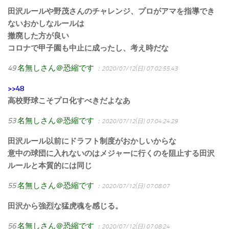
田沢ルールや野茂さんのチャレンジ、プロがアマを指導でき
ないおかしなルールは
撤廃した方が良い
コロナで甲子園も中止に成ったし、考え時だな
49
名無しさん＠恐縮です
：2020/07/12(日) 07:02:55.43
>>48
高校野球こそプロ化すべきだよなあ
53
名無しさん＠恐縮です
：2020/07/12(日) 07:04:24.29
田沢ルール以前にドラフト制度がおかしいからな
意中の球団に入れないのはメジャーに行くのを阻止する田沢
ルールと本質的には同じ
55
名無しさん＠恐縮です
：2020/07/12(日) 07:08:07
田沢から強烈な猛虎魂を感じる。
56
名無しさん＠恐縮です
：2020/07/12(日) 07:08:24