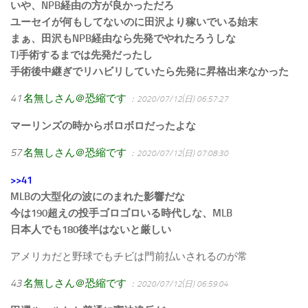
いや、NPB経由の方が良かっただろ
ユーセイが何もしてないのに田沢より稼いでいる始末
まぁ、田沢もNPB経由なら先発でやれたろうしな
TJ手術するまでは先発だったし
手術後中継ぎでリハビリしていたら先発に昇格出来なかった
41
名無しさん＠恐縮です
：2020/07/12(日) 06:57:27
マーリンズの時からボロボロだったよな
57
名無しさん＠恐縮です
：2020/07/12(日) 07:08:30
>>41
MLBの大型化の波にのまれた影響だな
今は190超えの投手ゴロゴロいる時代しな、MLB
日本人でも180後半はないと厳しい
アメリカだと野球でもチビは門前払いされるのが常
43
名無しさん＠恐縮です
：2020/07/12(日) 06:59:04