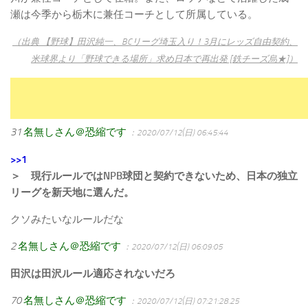
瀬は今季から栃木に兼任コーチとして所属している。
（出典 【野球】田沢純一、BCリーグ埼玉入り！3月にレッズ自由契約、
米球界より「野球できる場所」求め日本で再出発 [鉄チーズ烏★]）
31
名無しさん＠恐縮です
：2020/07/12(日) 06:45:44
>>1
＞ 現行ルールではNPB球団と契約できないため、日本の独立
リーグを新天地に選んだ。
クソみたいなルールだな
2
名無しさん＠恐縮です
：2020/07/12(日) 06:09:05
田沢は田沢ルール適応されないだろ
70
名無しさん＠恐縮です
：2020/07/12(日) 07:21:28.25