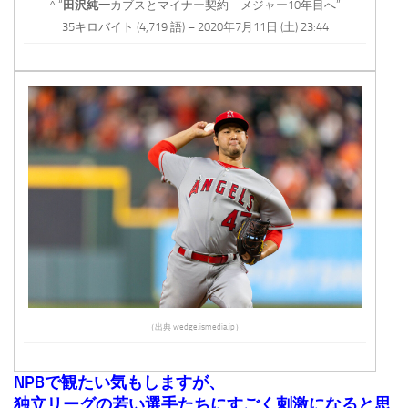
^ “
田沢純一
カブスとマイナー契約 メジャー10年目へ”
35キロバイト (4,719 語) – 2020年7月11日 (土) 23:44
（出典 wedge.ismedia.jp）
NPBで観たい気もしますが、
独立リーグの若い選手たちにすごく刺激になると思