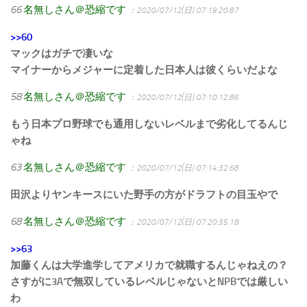
66
名無しさん＠恐縮です
：2020/07/12(日) 07:19:20.87
>>60
マックはガチで凄いな
マイナーからメジャーに定着した日本人は彼くらいだよな
58
名無しさん＠恐縮です
：2020/07/12(日) 07:10:12.86
もう日本プロ野球でも通用しないレベルまで劣化してるんじ
ゃね
63
名無しさん＠恐縮です
：2020/07/12(日) 07:14:32.68
田沢よりヤンキースにいた野手の方がドラフトの目玉やで
68
名無しさん＠恐縮です
：2020/07/12(日) 07:20:35.18
>>63
加藤くんは大学進学してアメリカで就職するんじゃねえの？
さすがに3Aで無双しているレベルじゃないとNPBでは厳しい
わ