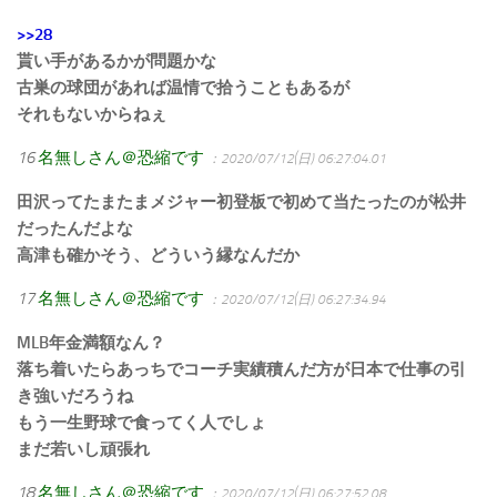
>>28
貰い手があるかが問題かな
古巣の球団があれば温情で拾うこともあるが
それもないからねぇ
16
名無しさん＠恐縮です
：2020/07/12(日) 06:27:04.01
田沢ってたまたまメジャー初登板で初めて当たったのが松井
だったんだよな
高津も確かそう、どういう縁なんだか
17
名無しさん＠恐縮です
：2020/07/12(日) 06:27:34.94
MLB年金満額なん？
落ち着いたらあっちでコーチ実績積んだ方が日本で仕事の引
き強いだろうね
もう一生野球で食ってく人でしょ
まだ若いし頑張れ
18
名無しさん＠恐縮です
：2020/07/12(日) 06:27:52.08