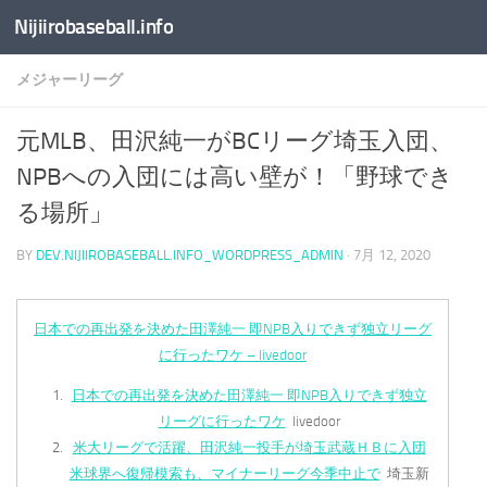
Nijiirobaseball.info
コンテンツへスキップ
メジャーリーグ
元MLB、田沢純一がBCリーグ埼玉入団、
NPBへの入団には高い壁が！「野球でき
る場所」
BY
DEV.NIJIIROBASEBALL.INFO_WORDPRESS_ADMIN
·
7月 12, 2020
日本での再出発を決めた田澤純一 即NPB入りできず独立リーグ
に行ったワケ – livedoor
日本での再出発を決めた田澤純一 即NPB入りできず独立
リーグに行ったワケ
livedoor
米大リーグで活躍、田沢純一投手が埼玉武蔵ＨＢに入団
米球界へ復帰模索も、マイナーリーグ今季中止で
埼玉新