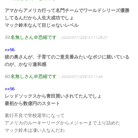
アマからアメリカ行って名門チームでワールドシリーズ優勝
してるんだから人生大成功でしょ
マック鈴木なんて目じゃないレベル
59
名無しさん＠恐縮です
：2020/07/12(日) 07:11:28.27
>>56
彼の奥さんが、子育てのご意見番みたいなポジに就いている
のが、かなり違和感
60
名無しさん＠恐縮です
：2020/07/12(日) 07:11:46
>>56
レッドソックスから青田買いされてたんでしょ
最初から数億円のスタート
素行不良で学校退学になって
アメリカのルーキーリーグからメジャーまで上り詰めた
マック鈴木は凄い人なんだわ