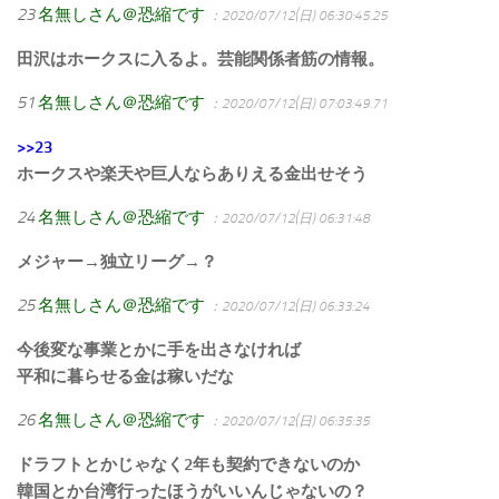
23
名無しさん＠恐縮です
：2020/07/12(日) 06:30:45.25
田沢はホークスに入るよ。芸能関係者筋の情報。
51
名無しさん＠恐縮です
：2020/07/12(日) 07:03:49.71
>>23
ホークスや楽天や巨人ならありえる金出せそう
24
名無しさん＠恐縮です
：2020/07/12(日) 06:31:48
メジャー→独立リーグ→？
25
名無しさん＠恐縮です
：2020/07/12(日) 06:33:24
今後変な事業とかに手を出さなければ
平和に暮らせる金は稼いだな
26
名無しさん＠恐縮です
：2020/07/12(日) 06:35:35
ドラフトとかじゃなく2年も契約できないのか
韓国とか台湾行ったほうがいいんじゃないの？