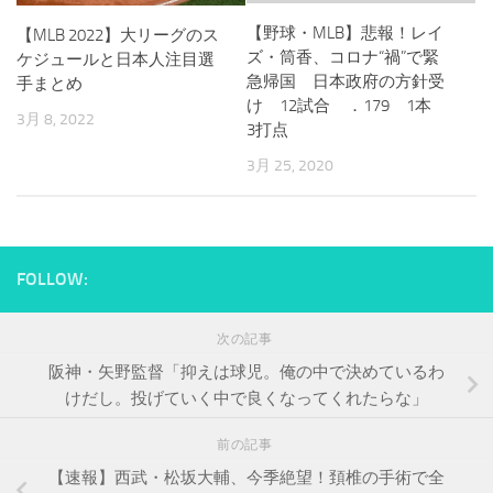
【野球・MLB】悲報！レイ
【MLB 2022】大リーグのス
ズ・筒香、コロナ“禍”で緊
ケジュールと日本人注目選
急帰国 日本政府の方針受
手まとめ
け 12試合 ．179 1本
3月 8, 2022
3打点
3月 25, 2020
FOLLOW:
次の記事
阪神・矢野監督「抑えは球児。俺の中で決めているわ
けだし。投げていく中で良くなってくれたらな」
前の記事
【速報】西武・松坂大輔、今季絶望！頚椎の手術で全