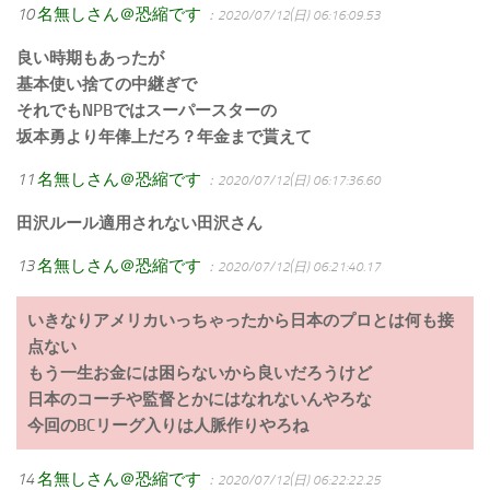
10
名無しさん＠恐縮です
：2020/07/12(日) 06:16:09.53
良い時期もあったが
基本使い捨ての中継ぎで
それでもNPBではスーパースターの
坂本勇より年俸上だろ？年金まで貰えて
11
名無しさん＠恐縮です
：2020/07/12(日) 06:17:36.60
田沢ルール適用されない田沢さん
13
名無しさん＠恐縮です
：2020/07/12(日) 06:21:40.17
いきなりアメリカいっちゃったから日本のプロとは何も接
点ない
もう一生お金には困らないから良いだろうけど
日本のコーチや監督とかにはなれないんやろな
今回のBCリーグ入りは人脈作りやろね
14
名無しさん＠恐縮です
：2020/07/12(日) 06:22:22.25