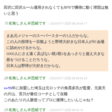
田沢に田沢ルール適用されなくてもNPBで獲得に動く球団は無
いと思う
15
名無しさん＠恐縮です
：2020/07/12(日) 06:26:46.17
まあ元メジャーのスーパースターの1人だからな。
この人の投球を一目観ようと野球大好きな日本人がBC会場
に詰めかけるからな。
5000人にさえ遠く及ばない税2税3をあっさりと超え大きな
差をつけることだろうな。
日本人は野球が大好きだからな。
28
名無しさん＠恐縮です
：2020/07/12(日) 06:39:34.23
>>15
年に加盟した埼玉は元ロッテの角晃多氏が監督、元楽天
の片山、宮川が兼任コーチとして在籍
このあたりの人脈使ってプロに復帰したいんじゃね？
29
名無しさん＠恐縮です
：2020/07/12(日) 06:45:10