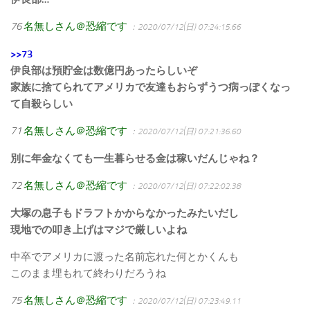
76
名無しさん＠恐縮です
：2020/07/12(日) 07:24:15.66
>>73
伊良部は預貯金は数億円あったらしいぞ
家族に捨てられてアメリカで友達もおらずうつ病っぽくなっ
て自殺らしい
71
名無しさん＠恐縮です
：2020/07/12(日) 07:21:36.60
別に年金なくても一生暮らせる金は稼いだんじゃね？
72
名無しさん＠恐縮です
：2020/07/12(日) 07:22:02.38
大塚の息子もドラフトかからなかったみたいだし
現地での叩き上げはマジで厳しいよね
中卒でアメリカに渡った名前忘れた何とかくんも
このまま埋もれて終わりだろうね
75
名無しさん＠恐縮です
：2020/07/12(日) 07:23:49.11