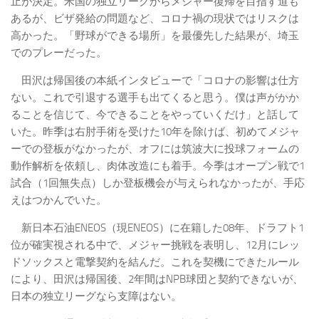
止が決定。米国の独立リーグからメジャー復帰を目指す道も
あるが、ビザ発給の問題など、コロナ禍の現状ではリスクは
高かった。「野球ができる場所」を最優先した結果が、埼玉
でのプレーだった。
田沢は帰国後の本紙インタビューで「コロナの影響は仕方
ない。これで引退する選手も出てくると思う。僕は声がかか
ることを信じて、今できることをやっていくだけ」と話して
いた。昨季は右肘手術を受けた10年を除けば、初めてメジャ
ーでの登板がなかったが、オフには筑波大に投球フォームの
動作解析を依頼し、肉体改造にも着手。今季はオープン戦で1
試合（1回無失点）しか登板機会が与えられなかったが、手応
えはつかんでいた。
新日本石油ENEOS（現ENEOS）に在籍した08年、ドラフト1
位が確実視される中で、メジャー挑戦を表明し、12月にレッ
ドソックスと電撃契約を結んだ。これを契機にできたルール
により、田沢は帰国後、2年間はNPB球団と契約できないが、
日本の独立リーグなら支障はない。