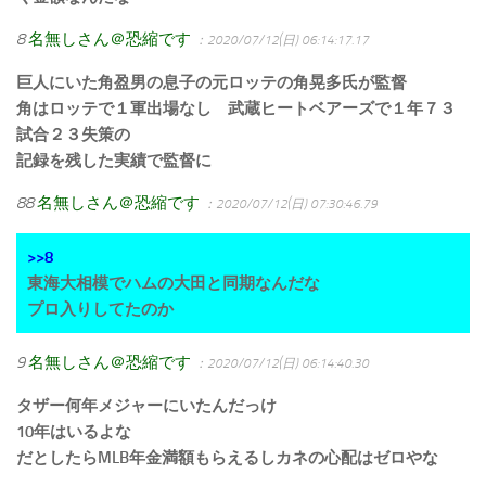
8
名無しさん＠恐縮です
：2020/07/12(日) 06:14:17.17
巨人にいた角盈男の息子の元ロッテの角晃多氏が監督
角はロッテで１軍出場なし 武蔵ヒートベアーズで１年７３
試合２３失策の
記録を残した実績で監督に
88
名無しさん＠恐縮です
：2020/07/12(日) 07:30:46.79
>>8
東海大相模でハムの大田と同期なんだな
プロ入りしてたのか
9
名無しさん＠恐縮です
：2020/07/12(日) 06:14:40.30
タザー何年メジャーにいたんだっけ
10年はいるよな
だとしたらMLB年金満額もらえるしカネの心配はゼロやな