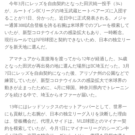
今年3月にレッズを自由契約となった田沢純一投手（34）
が、ルートインBCリーグの埼玉武蔵ヒートベアーズに入団す
ることが11日、分かった。近日中に正式発表される。メジャ
ー通算388試合登板を誇る右腕は米球界でのプレーを模索して
いたが、新型コロナウイルスの感染拡大もあり、一時断念。
現行ルールではNPB球団と契約できないため、日本の独立リー
グを新天地に選んだ。
アマチュアから直接海を渡ってから12年が経過した。34歳
となった田沢が再出発の地に選んだ場所はBC埼玉だった。3月
7日にレッズを自由契約になった後、アリゾナ州の公園などで
練習していたが、新型コロナウイルスの感染拡大で米球界の
動きが止まったために、4月に帰国。神奈川県内でトレーニン
グを続ける中で、埼玉からオファーが届いた。
13年にはレッドソックスのセットアッパーとして、世界一
にも貢献した右腕が、日本の独立リーグ入りを決断した理由
は、登板機会だ。代理人サイドは、MLB球団とのマイナー契
約を模索していたが、今月1日にマイナーリーグのシーズン中